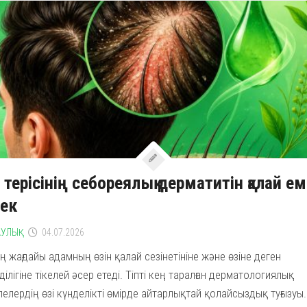
 терісінің себореялық дерматитін қалай е
рек
УЛЫҚ
04.07.2026
ің жағдайы адамның өзін қалай сезінетініне және өзіне деген
ділігіне тікелей әсер етеді. Тіпті кең таралған дерматологиялық
елердің өзі күнделікті өмірде айтарлықтай қолайсыздық туғызуы..