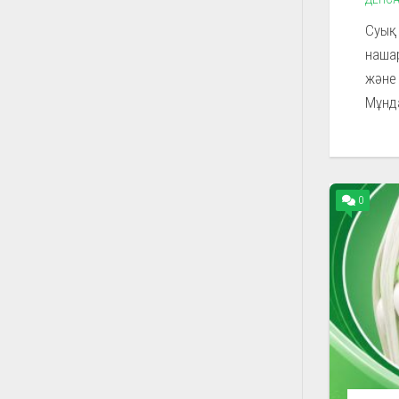
Суық
нашар
және 
Мұнд
0