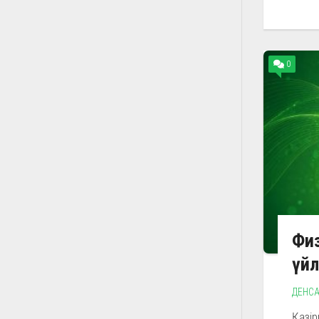
0
Физ
үйл
ДЕНСА
Қазі