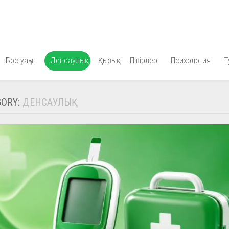
Бос уақыт
Денсаулық
Қызық
Пікірлер
Психология
Т
GORY:
ДЕНСАУЛЫҚ