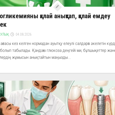
огликемияны қалай анықтап, қалай емдеу
рек
УЛЫҚ
04.08.2026
ағзасы кез келген нормадан ауытқу елеулі салдарға әкелетін күрд
болып табылады. Қандағы глюкоза деңгейі ми, бұлшықеттер және
лердің жұмысын анықтайтын маңызды...