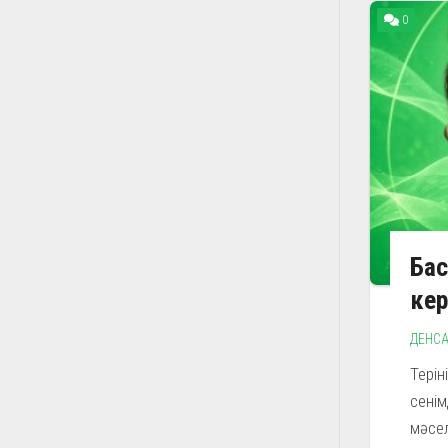
0
Бас
ке
ДЕНСА
Терін
сенім
мәсел