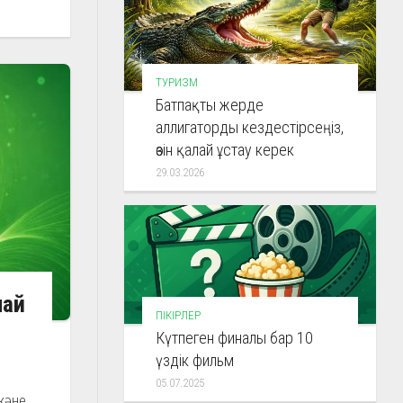
ТУРИЗМ
Батпақты жерде
аллигаторды кездестірсеңіз,
өзін қалай ұстау керек
29.03.2026
лай
ПІКІРЛЕР
Күтпеген финалы бар 10
үздік фильм
05.07.2025
және