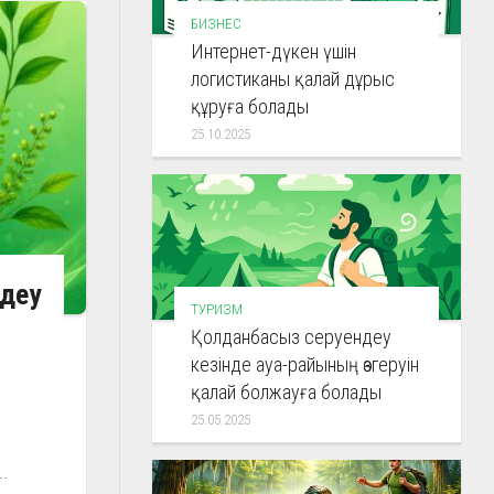
БИЗНЕС
Интернет-дүкен үшін
логистиканы қалай дұрыс
құруға болады
25.10.2025
мдеу
ТУРИЗМ
Қолданбасыз серуендеу
кезінде ауа-райының өзгеруін
қалай болжауға болады
25.05.2025
.