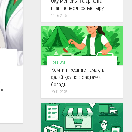
Оқу мен ойынға арналған
планшеттерді салыстыру
11.06.2025
ТУРИЗМ
Кемпинг кезінде тамақты
қалай қауіпсіз сақтауға
а
болады
не
29.11.2025