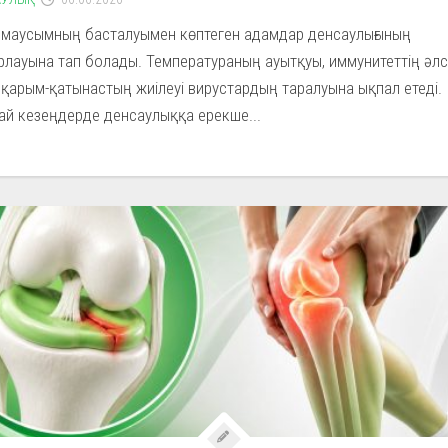
 маусымның басталуымен көптеген адамдар денсаулығының
лауына тап болады. Температураның ауытқуы, иммунитеттің әлсі
қарым-қатынастың жиілеуі вирустардың таралуына ықпал етеді.
ай кезеңдерде денсаулыққа ерекше...