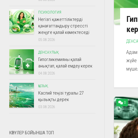
ПСИХОЛОГИЯ
Гип
Негізгі қажеттіліктерді
қанағаттандыру стрессті
ке
жеңуге қалай көмектеседі
05.08.2026
ДЕНСА
Адам 
ДЕНСАУЛЫҚ
Гипогликемияны қалай
жүйе 
анықтап, қалай емдеу керек
мүше
04.08.2026
ҚЫЗЫҚ
Каспий теңізі туралы 27
қызықты дерек
0
03.08.2026
КӨРУЛЕР БОЙЫНША ТОП