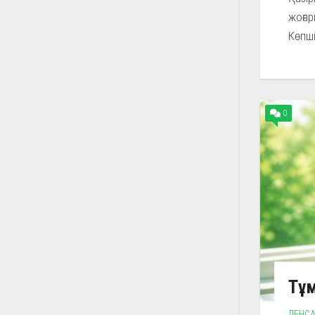
жоғар
Көпші
0
Тұм
ДЕНСА