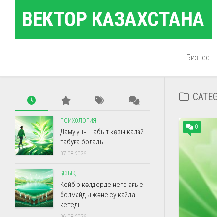
Skip
ВЕКТОР КАЗАХСТАНА
to
content
Бизнес
CATE
ПСИХОЛОГИЯ
0
Даму үшін шабыт көзін қалай
табуға болады
07.08.2026
ҚЫЗЫҚ
Кейбір көлдерде неге ағыс
болмайды және су қайда
кетеді
06.08.2026