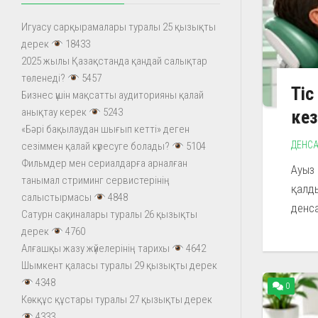
Игуасу сарқырамалары туралы 25 қызықты
дерек
18433
2025 жылы Қазақстанда қандай салықтар
төленеді?
5457
Тіс
Бизнес үшін мақсатты аудиторияны қалай
анықтау керек
5243
кез
«Бәрі бақылаудан шығып кетті» деген
ДЕНСА
сезіммен қалай күресуге болады?
5104
Фильмдер мен сериалдарға арналған
Ауыз 
танымал стриминг сервистерінің
қалды
салыстырмасы
4848
денса
Сатурн сақиналары туралы 26 қызықты
дерек
4760
Алғашқы жазу жүйелерінің тарихы
4642
Шымкент қаласы туралы 29 қызықты дерек
4348
0
Көкқұс құстары туралы 27 қызықты дерек
4333