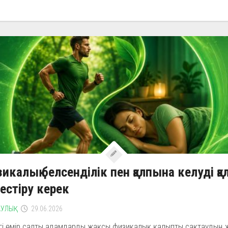
икалық белсенділік пен қалпына келуді қа
естіру керек
УЛЫҚ
29.06.2026
ргі өмір салты адамдарды жақсы физикалық қалыпты сақтаудың 