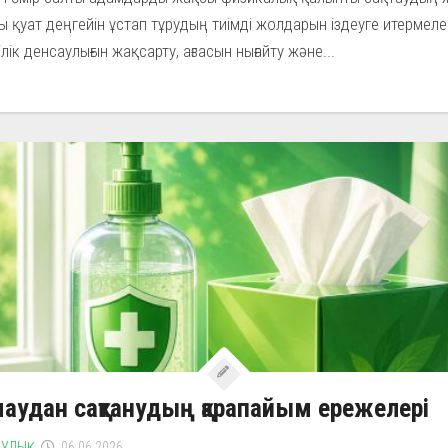
ы қуат деңгейін ұстап тұрудың тиімді жолдарын іздеуге итермеле
лік денсаулығын жақсарту, ағзасын нығайту және...
аудан сақтанудың қарапайым ережелері
УЛЫҚ
06.06.2026