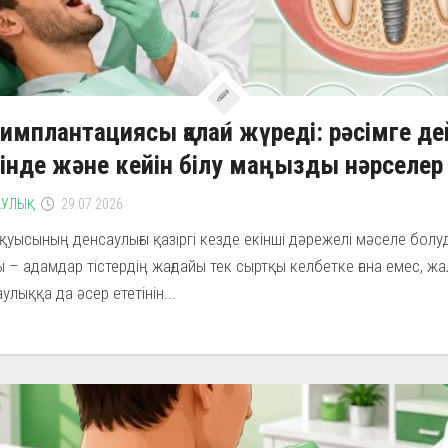
 имплантациясы қалай жүреді: рәсімге де
інде және кейін білу маңызды нәрселер
УЛЫҚ
29.07.2026
қуысының денсаулығы қазіргі кезде екінші дәрежелі мәселе болу
 – адамдар тістердің жағдайы тек сыртқы келбетке ғана емес, ж
улыққа да әсер ететінін...