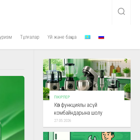
уризм
Тұлғалар
Үй және бақша
ПІКІРЛЕР
Көп функциялы асүй
комбайндарына шолу
27.05.2026