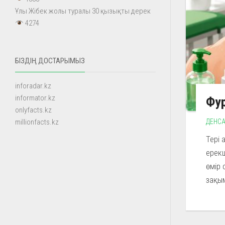
Ұлы Жібек жолы туралы 30 қызықты дерек
4274
БІЗДІҢ ДОСТАРЫМЫЗ
inforadar.kz
informator.kz
Фур
onlyfacts.kz
ДЕНСА
millionfacts.kz
Тері 
ерек
өмір 
зақым