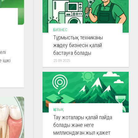
БИЗНЕС
Тұрмыстық техниканы
жөндеу бизнесін қалай
елі
бастауға болады
 ішкі
25.09.2025
ҚЫЗЫҚ
Тау жоталары қалай пайда
болады және неге
миллиондаған жыл қажет