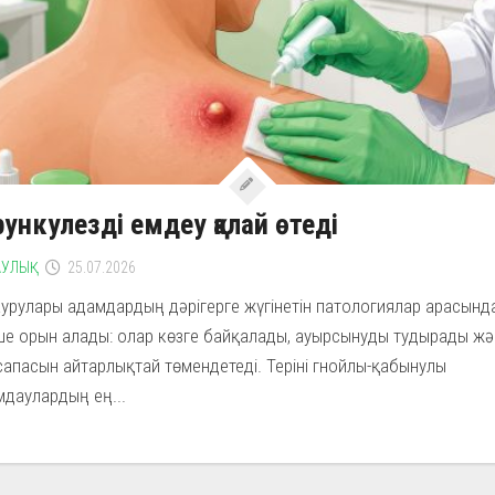
ункулезді емдеу қалай өтеді
УЛЫҚ
25.07.2026
аурулары адамдардың дәрігерге жүгінетін патологиялар арасынд
ше орын алады: олар көзге байқалады, ауырсынуды тудырады жә
сапасын айтарлықтай төмендетеді. Теріні гнойлы-қабынулы
даулардың ең...