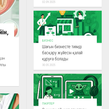
02.09.2025
йін,
БИЗНЕС
Шағын бизнесте тиімді
басқару жүйесін қалай
дан
құруға болады
алпы
30.05.2025
ПІКІРЛЕР