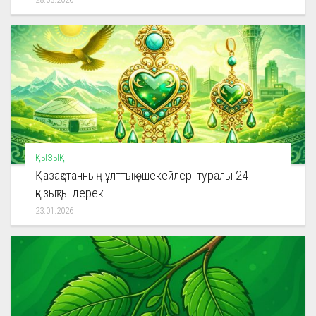
ҚЫЗЫҚ
Қазақстанның ұлттық әшекейлері туралы 24
қызықты дерек
23.01.2026