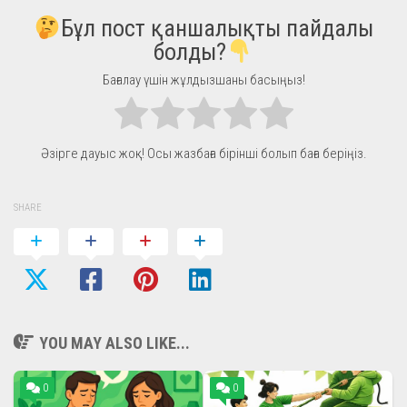
Бұл пост қаншалықты пайдалы
болды?
Бағалау үшін жұлдызшаны басыңыз!
Әзірге дауыс жоқ! Осы жазбаға бірінші болып баға беріңіз.
SHARE
YOU MAY ALSO LIKE...
0
0