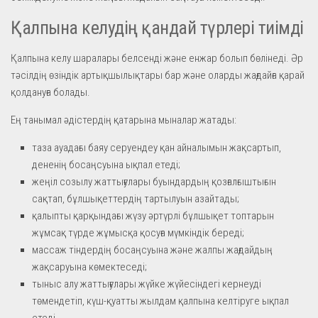
Қалпына келудің қандай түрлері тиімді
Қалпына келу шаралары белсенді және енжар болып бөлінеді. Әр
тәсілдің өзіндік артықшылықтары бар және оларды жағдайға қарай
қолдануға болады.
Ең танымал әдістердің қатарына мыналар жатады:
таза ауадағы баяу серуендеу қан айналымын жақсартып,
дененің босаңсуына ықпал етеді;
жеңіл созылу жаттығулары буындардың қозғалғыштығын
сақтап, бұлшықеттердің тартылуын азайтады;
қалыпты қарқындағы жүзу әртүрлі бұлшықет топтарын
жұмсақ түрде жұмысқа қосуға мүмкіндік береді;
массаж тіндердің босаңсуына және жалпы жағдайдың
жақсаруына көмектеседі;
тыныс алу жаттығулары жүйке жүйесіндегі кернеуді
төмендетіп, күш-қуатты жылдам қалпына келтіруге ықпал
етеді.