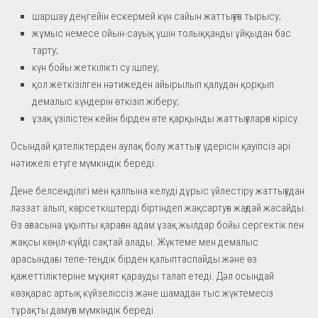
шаршау деңгейін ескермей күн сайын жаттығуға тырысу;
жұмыс немесе ойын-сауық үшін толыққанды ұйқыдан бас
тарту;
күн бойы жеткілікті су ішпеу;
қол жеткізілген нәтижеден айырылып қалудан қорқып
демалыс күндерін өткізіп жіберу;
ұзақ үзілістен кейін бірден өте қарқынды жаттығуларға кірісу.
Осындай қателіктерден аулақ болу жаттығу үдерісін қауіпсіз әрі
нәтижелі етуге мүмкіндік береді.
Дене белсенділігі мен қалпына келуді дұрыс үйлестіру жаттығудан
ләззат алып, көрсеткіштерді біртіндеп жақсартуға жағдай жасайды.
Өз ағзасына ұқыпты қараған адам ұзақ жылдар бойы сергектік пен
жақсы көңіл-күйді сақтай алады. Жүктеме мен демалыс
арасындағы тепе-теңдік бірден қалыптаспайды және өз
қажеттіліктеріне мұқият қарауды талап етеді. Дәл осындай
көзқарас артық күйзеліссіз және шамадан тыс жүктемесіз
тұрақты дамуға мүмкіндік береді.