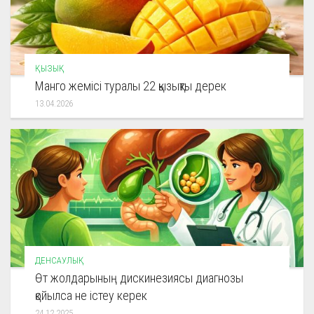
ҚЫЗЫҚ
Манго жемісі туралы 22 қызықты дерек
13.04.2026
ДЕНСАУЛЫҚ
Өт жолдарының дискинезиясы диагнозы
қойылса не істеу керек
24.12.2025