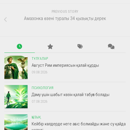
PREVIOUS STORY
Амазонка өзені туралы 34 қызықты дерек
ТҰЛҒАЛАР
Август Рим империясын қалай құрды
09.08.2026
ПСИХОЛОГИЯ
Даму үшін шабыт көзін қалай табуға болады
07.08.2026
ҚЫЗЫҚ
Кейбір көлдерде неге ағыс болмайды және су қайда
кетеді