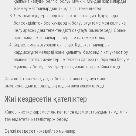
қалпына келудің белгісі болуы мүмкін. Мұндай жағдайларды
елемеу жаттығулардың тиімділігін төмендетеді.
Демалыс күндерін алдын ала жоспарлаңыз. Қарқынды
белсенділіктен бос күндердің болуы жүктеме мен қалпына
келу арасындағы тепе-теңдікті сақтауға көмектеседі. Соның
арқасында жаттығулар анағұрлым нәтижелі болады.
Бағдарламаға әртүрлілік енгізіңіз. Күш жаттығуларын,
кардиожүктемелерді және қалыпты белсенділікті үйлестіру
ағзаның әртүрлі жүйелеріне түсетін салмақты біркелкі бөлуге
мүмкіндік береді. Бұл үдерісті қызықты әрі жайлы етеді.
Осындай тәсіл ұзақ уақыт бойы ынтаны сақтауға және
эмоционалдық шаршаудың алдын алуға көмектеседі.
Жиі кездесетін қателіктер
Жақсы ниетке қарамастан, көптеген адам жаттығудың тиімділігін
төмендететін қателіктер жібереді.
Ең жиі кездесетін жағдайлар мыналар: