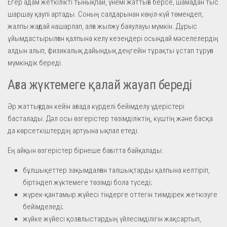
Егер адам жеткілікті тынықпай, үнемі жаттыға берсе, шамадан тыс
шаршау қаупі артады. Соның салдарынан көңіл-күй төмендеп,
жалпы жағдай нашарлап, алға жылжу баяулауы мүмкін. Дұрыс
ұйымдастырылған қалпына келу кезеңдері осындай мәселелердің
алдын алып, физикалық дайындық деңгейін тұрақты ұстап тұруға
мүмкіндік береді.
Ағза жүктемеге қалай жауап береді
Әр жаттығудан кейін ағзада күрделі бейімделу үдерістері
басталады. Дәл осы өзгерістер төзімділіктің, күштің және басқа
да көрсеткіштердің артуына ықпал етеді.
Ең айқын өзгерістер бірнеше бағытта байқалады:
бұлшықеттер зақымдалған талшықтарды қалпына келтіріп,
біртіндеп жүктемеге төзімді бола түседі;
жүрек-қантамыр жүйесі тіндерге оттегін тиімдірек жеткізуге
бейімделеді;
жүйке жүйесі қозғалыстардың үйлесімділігін жақсартып,