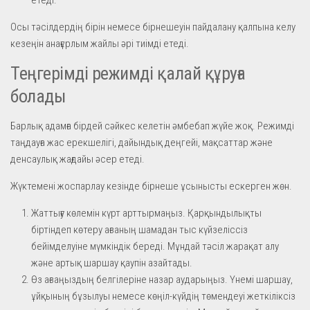
Осы тәсілдердің бірін немесе бірнешеуін пайдалану қалпына келу
кезеңін анағұрлым жайлы әрі тиімді етеді.
Теңгерімді режимді қалай құруға
болады
Барлық адамға бірдей сәйкес келетін әмбебап жүйе жоқ. Режимді
таңдауға жас ерекшелігі, дайындық деңгейі, мақсаттар және
денсаулық жағдайы әсер етеді.
Жүктемені жоспарлау кезінде бірнеше ұсынысты ескерген жөн.
Жаттығу көлемін күрт арттырмаңыз. Қарқындылықты
біртіндеп көтеру ағзаның шамадан тыс күйзеліссіз
бейімделуіне мүмкіндік береді. Мұндай тәсіл жарақат алу
және артық шаршау қаупін азайтады.
Өз ағзаңыздың белгілеріне назар аударыңыз. Үнемі шаршау,
ұйқының бұзылуы немесе көңіл-күйдің төмендеуі жеткіліксіз