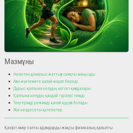
Мазмұны
Неліктен демалыс жаттығу сияқты маңызды
Ағза жүктемеге қалай жауап береді
Дұрыс қалпына келудің негізгі қағидалары
Қалпына келудің қандай түрлері тиімді
Теңгерімді режимді қалай құруға болады
Жиі кездесетін қателіктер
Қазіргі өмір салты адамдарды жақсы физикалық қалыпты