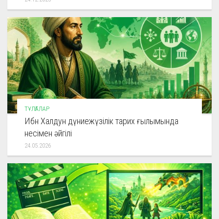
ТҰЛҒАЛАР
Ибн Халдун дүниежүзілік тарих ғылымында
несімен әйгілі
24.05.2026