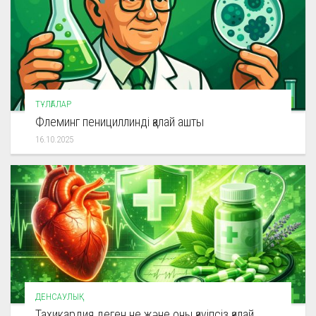
ТҰЛҒАЛАР
Флеминг пенициллинді қалай ашты
16.10.2025
ДЕНСАУЛЫҚ
Тахикардия деген не және оны қауіпсіз қалай