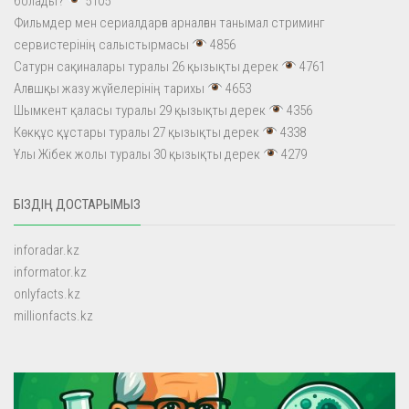
болады?
5105
Фильмдер мен сериалдарға арналған танымал стриминг
сервистерінің салыстырмасы
4856
Сатурн сақиналары туралы 26 қызықты дерек
4761
Алғашқы жазу жүйелерінің тарихы
4653
Шымкент қаласы туралы 29 қызықты дерек
4356
Көкқұс құстары туралы 27 қызықты дерек
4338
Ұлы Жібек жолы туралы 30 қызықты дерек
4279
БІЗДІҢ ДОСТАРЫМЫЗ
inforadar.kz
informator.kz
onlyfacts.kz
millionfacts.kz