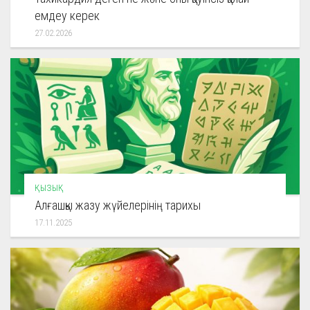
емдеу керек
27.02.2026
ҚЫЗЫҚ
Алғашқы жазу жүйелерінің тарихы
17.11.2025