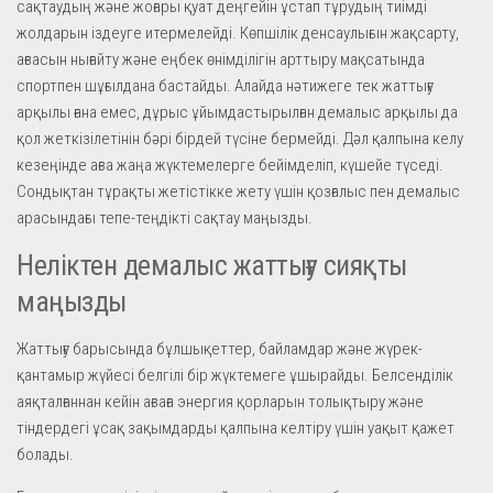
сақтаудың және жоғары қуат деңгейін ұстап тұрудың тиімді
жолдарын іздеуге итермелейді. Көпшілік денсаулығын жақсарту,
ағзасын нығайту және еңбек өнімділігін арттыру мақсатында
спортпен шұғылдана бастайды. Алайда нәтижеге тек жаттығу
арқылы ғана емес, дұрыс ұйымдастырылған демалыс арқылы да
қол жеткізілетінін бәрі бірдей түсіне бермейді. Дәл қалпына келу
кезеңінде ағза жаңа жүктемелерге бейімделіп, күшейе түседі.
Сондықтан тұрақты жетістікке жету үшін қозғалыс пен демалыс
арасындағы тепе-теңдікті сақтау маңызды.
Неліктен демалыс жаттығу сияқты
маңызды
Жаттығу барысында бұлшықеттер, байламдар және жүрек-
қантамыр жүйесі белгілі бір жүктемеге ұшырайды. Белсенділік
аяқталғаннан кейін ағзаға энергия қорларын толықтыру және
тіндердегі ұсақ зақымдарды қалпына келтіру үшін уақыт қажет
болады.