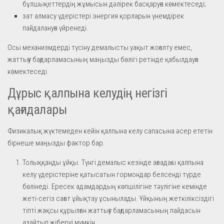
бұлшықеттердің жұмысын дәлірек басқаруға көмектеседі;
зат алмасу үдерістері энергия қорларын үнемдірек
пайдалануға үйренеді.
Осы механизмдерді түсіну демалысты уақыт жоғалту емес,
жаттығу бағдарламасының маңызды бөлігі ретінде қабылдауға
көмектеседі.
Дұрыс қалпына келудің негізгі
қағидалары
Физикалық жүктемеден кейін қалпына келу сапасына әсер ететін
бірнеше маңызды фактор бар.
Толыққанды ұйқы. Түнгі демалыс кезінде ағзадағы қалпына
келу үдерістеріне қатысатын гормондар белсенді түрде
бөлінеді. Ересек адамдардың көпшілігіне тәулігіне кемінде
жеті-сегіз сағат ұйықтау ұсынылады. Ұйқының жеткіліксіздігі
тіпті жақсы құрылған жаттығу бағдарламасының пайдасын
азайтып жіберуі мүмкін.