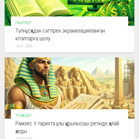
ПІКІРЛЕР
Түпнұсқадан сәттірек экранизацияланған
кітаптарға шолу
14.01.2026
ТҰЛҒАЛАР
Рамзес ІІ тарихта ұлы құрылысшы ретінде қалай
қалды
28.03.2026