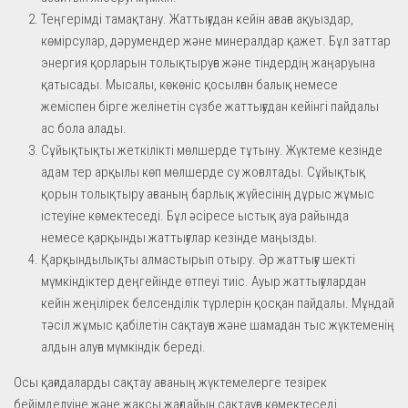
Теңгерімді тамақтану. Жаттығудан кейін ағзаға ақуыздар,
көмірсулар, дәрумендер және минералдар қажет. Бұл заттар
энергия қорларын толықтыруға және тіндердің жаңаруына
қатысады. Мысалы, көкөніс қосылған балық немесе
жеміспен бірге желінетін сүзбе жаттығудан кейінгі пайдалы
ас бола алады.
Сұйықтықты жеткілікті мөлшерде тұтыну. Жүктеме кезінде
адам тер арқылы көп мөлшерде су жоғалтады. Сұйықтық
қорын толықтыру ағзаның барлық жүйесінің дұрыс жұмыс
істеуіне көмектеседі. Бұл әсіресе ыстық ауа райында
немесе қарқынды жаттығулар кезінде маңызды.
Қарқындылықты алмастырып отыру. Әр жаттығу шекті
мүмкіндіктер деңгейінде өтпеуі тиіс. Ауыр жаттығулардан
кейін жеңілірек белсенділік түрлерін қосқан пайдалы. Мұндай
тәсіл жұмыс қабілетін сақтауға және шамадан тыс жүктеменің
алдын алуға мүмкіндік береді.
Осы қағидаларды сақтау ағзаның жүктемелерге тезірек
бейімделуіне және жақсы жағдайын сақтауға көмектеседі.