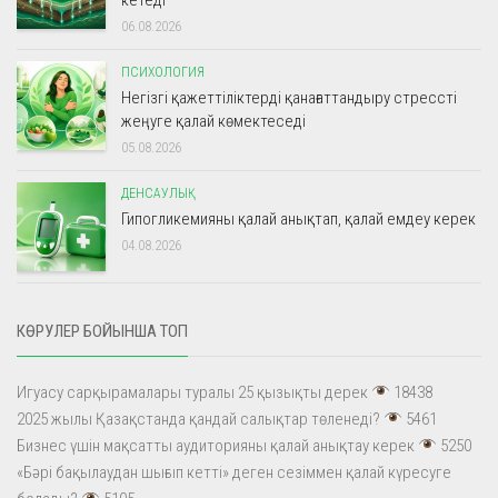
06.08.2026
ПСИХОЛОГИЯ
Негізгі қажеттіліктерді қанағаттандыру стрессті
жеңуге қалай көмектеседі
05.08.2026
ДЕНСАУЛЫҚ
Гипогликемияны қалай анықтап, қалай емдеу керек
04.08.2026
КӨРУЛЕР БОЙЫНША ТОП
Игуасу сарқырамалары туралы 25 қызықты дерек
18438
2025 жылы Қазақстанда қандай салықтар төленеді?
5461
Бизнес үшін мақсатты аудиторияны қалай анықтау керек
5250
«Бәрі бақылаудан шығып кетті» деген сезіммен қалай күресуге