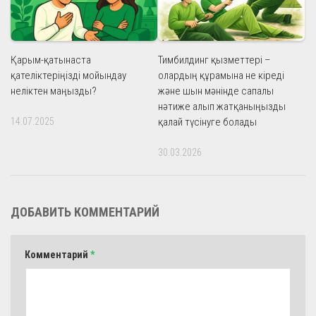
Қарым-қатынаста
Тимбилдинг қызметтері –
қателіктеріңізді мойындау
олардың құрамына не кіреді
неліктен маңызды?
және шын мәнінде сапалы
нәтиже алып жатқаныңызды
14.07.2025
қалай түсінуге болады
30.03.2026
ДОБАВИТЬ КОММЕНТАРИЙ
Комментарий
*