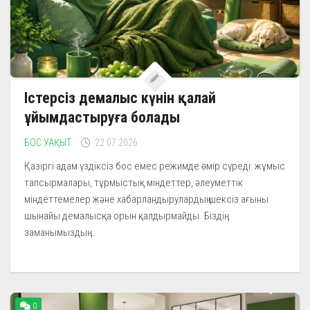
Істерсіз демалыс күнін қалай
ұйымдастыруға болады
БОС УАҚЫТ
22.07.2026
Қазіргі адам үздіксіз бос емес режимде өмір сүреді: жұмыс
тапсырмалары, тұрмыстық міндеттер, әлеуметтік
міндеттемелер және хабарландырулардың шексіз ағыны
шынайы демалысқа орын қалдырмайды. Біздің
заманымыздың...
0