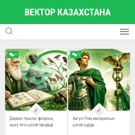
Skip
ВЕКТОР КАЗАХСТАНА
to
content
0
0
Дарвин тіршілік түрлерінің
Август Рим империясын
шығу тегін қалай түсіндірді
қалай құрды