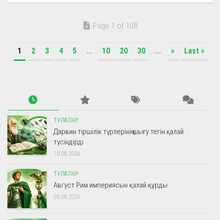
Page 1 of 108
1
2
3
4
5
...
10
20
30
...
»
Last »
ТҰЛҒАЛАР
Дарвин тіршілік түрлерінің шығу тегін қалай
түсіндірді
10.08.2026
ТҰЛҒАЛАР
Август Рим империясын қалай құрды
09.08.2026