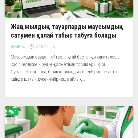
Жаңа жылдық тауарларды маусымдық
сатумен қалай табыс табуға болады
БИЗНЕС
27.07.2026
Маусымдық сауда — айтарлықтай бастапқы капиталсыз
кәсіпкерлікке кірудің ең қолжетімді тәсілдерінің бірі.
Сұраныстың қысқа, бірақ қарқынды кезеңі бірнеше апта
ішінде шағын дүкеннің бірнеше айлық...
0