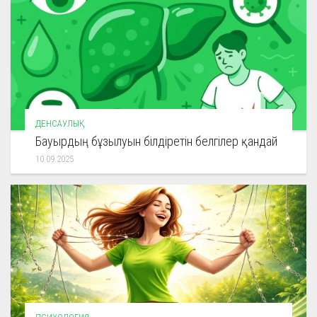
ДЕНСАУЛЫҚ
Бауырдың бұзылуын білдіретін белгілер қандай
10.09.2025