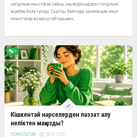
неғұрлым алыстаған сайын, оның тұрғындары соғұрлым
жұмбақ бола түседі. Сыртқы бөлігінде орналасқан алып
планеталар өз масштабтарымен,...
0
Кішкентай нәрселерден ләззат алу
неліктен маңызды?
ПСИХОЛОГИЯ
30.07.2026