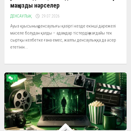
маңызды нәрселер
ДЕНСАУЛЫҚ
29.07.2026
Ауыз қуысының денсаулығы қазіргі кезде екінші дәрежелі
мәселе болудан қалды – адамдар тістердің жағдайы тек
сыртқы келбетке ғана емес, жалпы денсаулыққа да әсер
ететінін...
0