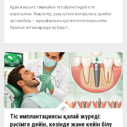
Адам жақсыға таңғажайып тез үйренетіндей етіп
жаратылған. Жаңа пәтер, ұзақ күткен жоғарылату, қымбат
автомобиль — мұның барлығы қол жеткізілгеннен кейін
бірнеше аптаның ішінде-ақ бақыт...
0
Тіс имплантациясы қалай жүреді:
рәсімге дейін, кезінде және кейін білу