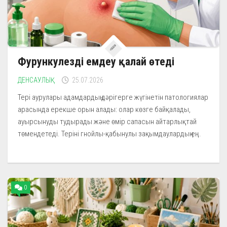
Фурункулезді емдеу қалай өтеді
ДЕНСАУЛЫҚ
25.07.2026
Тері аурулары адамдардың дәрігерге жүгінетін патологиялар
арасында ерекше орын алады: олар көзге байқалады,
ауырсынуды тудырады және өмір сапасын айтарлықтай
төмендетеді. Теріні гнойлы-қабынулы зақымдаулардың ең...
0