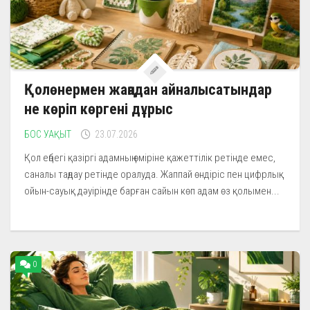
Қолөнермен жаңадан айналысатындар
не көріп көргені дұрыс
БОС УАҚЫТ
23.07.2026
Қол еңбегі қазіргі адамның өміріне қажеттілік ретінде емес,
саналы таңдау ретінде оралуда. Жаппай өндіріс пен цифрлық
ойын-сауық дәуірінде барған сайын көп адам өз қолымен...
0