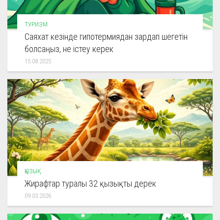
ТУРИЗМ
Саяхат кезінде гипотермиядан зардап шегетін
болсаңыз, не істеу керек
15.08.2025
ҚЫЗЫҚ
Жирафтар туралы 32 қызықты дерек
09.03.2026