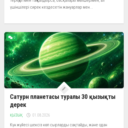
тереңдігімен таң қалдырса, басқалары мөлшерімен, ал
үшіншілері сирек кездесетін жануарлар мен...
0
Сатурн планетасы туралы 30 қызықты
дерек
ҚЫЗЫҚ
01.08.2026
Күн жүйесі шексіз көп сырларды сақтайды, және одан