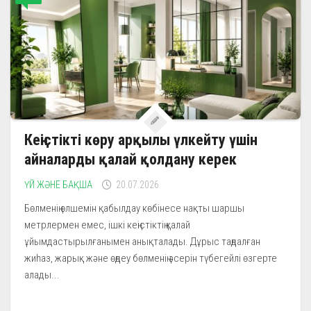
Кеңістікті көру арқылы үлкейту үшін
айналарды қалай қолдану керек
ҮЙ ЖӘНЕ БАҚША
20.07.2026
Бөлменің өлшемін қабылдау көбінесе нақты шаршы
метрлермен емес, ішкі кеңістіктің қалай
ұйымдастырылғанымен анықталады. Дұрыс таңдалған
жиһаз, жарық және өңдеу бөлменің әсерін түбегейлі өзгерте
алады...