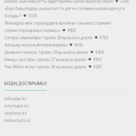
Бизнес үшін мақсатты аудиторияны қалай анықтау керек
5256
«Бәрі бақылаудан шығып кетті» деген сезіммен қалай күресуге
болады?
5109
Фильмдер мен сериалдарға арналған танымал стриминг
сервистерінің салыстырмасы
4860
Сатурн сақиналары туралы 26 қызықты дерек
4763
Алғашқы жазу жүйелерінің тарихы
4656
Шымкент қаласы туралы 29 қызықты дерек
4364
Көкқұс құстары туралы 27 қызықты дерек
4342
Ұлы Жібек жолы туралы 30 қызықты дерек
4287
БІЗДІҢ ДОСТАРЫМЫЗ
inforadar.kz
informator.kz
onlyfacts.kz
millionfacts.kz