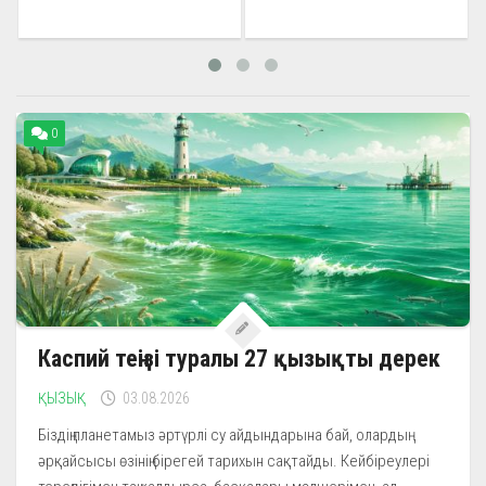
0
Каспий теңізі туралы 27 қызықты дерек
ҚЫЗЫҚ
03.08.2026
Біздің планетамыз әртүрлі су айдындарына бай, олардың
әрқайсысы өзінің бірегей тарихын сақтайды. Кейбіреулері