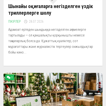
Шынайы оқиғаларға негізделген үздік
триллерлерге шолу
ПІКІРЛЕР
28.07.2026
Адамзат ертеден шындыққа негізделген әңгімелерге
тартылады — ол қаншалықты қорқынышты немесе
таңқаларлық болса да. Құжаттық куәліктер, сот
мұрағаттары және журналистік тергеулер онжылдықтар
бойы кино...
0