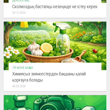
ДЕНСАУЛЫҚ
Сколиоздың бастапқы кезеңінде не істеу керек
30.12.2025
ҮЙ ЖӘНЕ БАҚША
Химиясыз зиянкестерден бақшаны қалай
қорғауға болады
06.03.2026