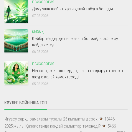
ПСИХОЛОГИЯ
Даму үшін шабыт көзін қалай табуға болады
07.08.2026
ҚЫЗЫҚ
Кейбір көлдерде неге ағыс болмайды және су
қайда кетеді
06.08.2026
ПСИХОЛОГИЯ
Негізгі қажеттіліктерді қанағаттандыру стрессті
жеңуге қалай көмектеседі
05.08.2026
КӨРУЛЕР БОЙЫНША ТОП
Игуасу сарқырамалары туралы 25 қызықты дерек
18446
2025 жылы Қазақстанда қандай салықтар төленеді?
5466