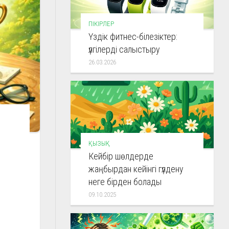
ПІКІРЛЕР
Үздік фитнес-білезіктер:
үлгілерді салыстыру
26.03.2026
ҚЫЗЫҚ
Кейбір шөлдерде
жаңбырдан кейінгі гүлдену
неге бірден болады
09.10.2025