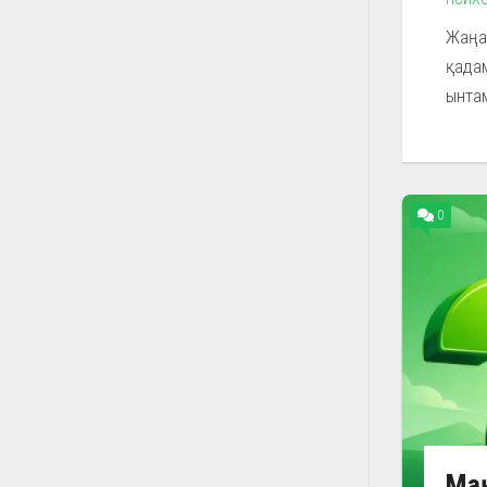
Жаңа 
қадам
ынтам
0
Мақ