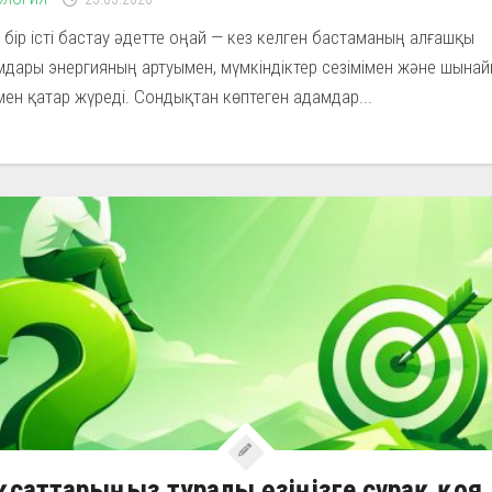
бір істі бастау әдетте оңай — кез келген бастаманың алғашқы
дары энергияның артуымен, мүмкіндіктер сезімімен және шына
ен қатар жүреді. Сондықтан көптеген адамдар...
саттарыңыз туралы өзіңізге сұрақ қоя