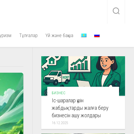
уризм
Тұлғалар
Үй және бақша
БИЗНЕС
Іс-шаралар үшін
жабдықтарды жалға беру
бизнесін ашу жолдары
16.12.2025