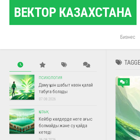
Skip
ВЕКТОР КАЗАХСТАНА
to
content
Бизнес
TAGG
ПСИХОЛОГИЯ
0
Даму үшін шабыт көзін қалай
табуға болады
07.08.2026
ҚЫЗЫҚ
Кейбір көлдерде неге ағыс
болмайды және су қайда
кетеді
06.08.2026