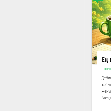
Ең 
ПІКІР
Әдеби
табыл
жеңуг
басқа