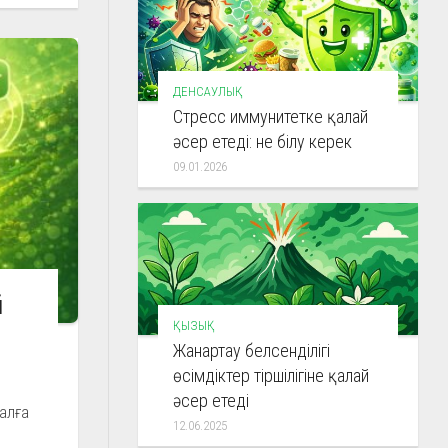
ДЕНСАУЛЫҚ
Стресс иммунитетке қалай
әсер етеді: не білу керек
09.01.2026
й
ҚЫЗЫҚ
Жанартау белсенділігі
өсімдіктер тіршілігіне қалай
әсер етеді
 алға
12.06.2025