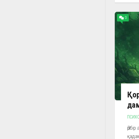
0
Қор
да
ПСИХ
Әрбір
қадам