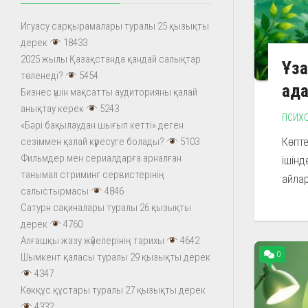
Игуасу сарқырамалары туралы 25 қызықты
дерек
18433
2025 жылы Қазақстанда қандай салықтар
Ұза
төленеді?
5454
ада
Бизнес үшін мақсатты аудиторияны қалай
анықтау керек
5243
ПСИХ
«Бәрі бақылаудан шығып кетті» деген
Көпте
сезіммен қалай күресуге болады?
5103
Фильмдер мен сериалдарға арналған
ішінд
танымал стриминг сервистерінің
айлар
салыстырмасы
4846
Сатурн сақиналары туралы 26 қызықты
дерек
4760
Алғашқы жазу жүйелерінің тарихы
4642
0
Шымкент қаласы туралы 29 қызықты дерек
4347
Көкқұс құстары туралы 27 қызықты дерек
4332