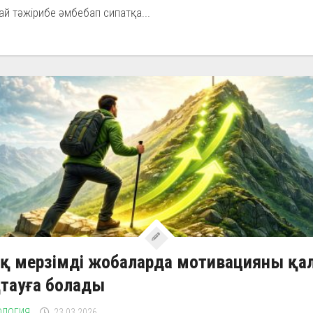
й тәжірибе әмбебап сипатқа...
қ мерзімді жобаларда мотивацияны қа
тауға болады
ОЛОГИЯ
23.03.2026