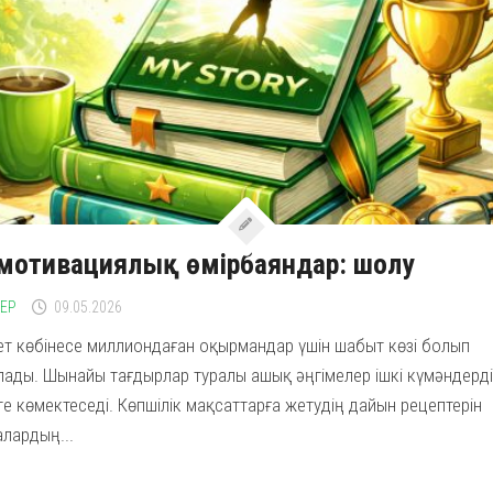
мотивациялық өмірбаяндар: шолу
ЛЕР
09.05.2026
ет көбінесе миллиондаған оқырмандар үшін шабыт көзі болып
ады. Шынайы тағдырлар туралы ашық әңгімелер ішкі күмәндерді
е көмектеседі. Көпшілік мақсаттарға жетудің дайын рецептерін
лардың...