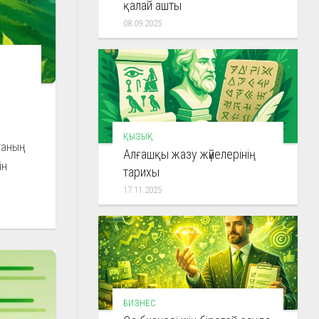
қалай ашты
08.09.2025
ҚЫЗЫҚ
таның
Алғашқы жазу жүйелерінің
ін
тарихы
17.11.2025
БИЗНЕС