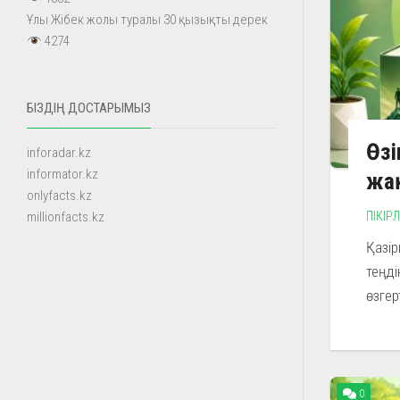
Ұлы Жібек жолы туралы 30 қызықты дерек
4274
БІЗДІҢ ДОСТАРЫМЫЗ
Өзі
inforadar.kz
informator.kz
жақ
onlyfacts.kz
ПІКІР
millionfacts.kz
Қазір
теңді
өзгер
0