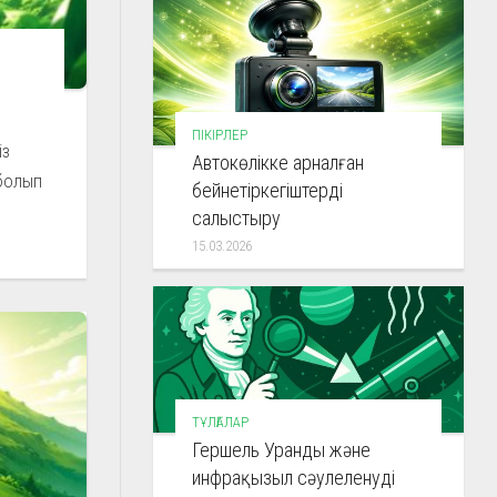
ПІКІРЛЕР
із
Автокөлікке арналған
 болып
бейнетіркегіштерді
салыстыру
15.03.2026
ТҰЛҒАЛАР
Гершель Уранды және
инфрақызыл сәулеленуді