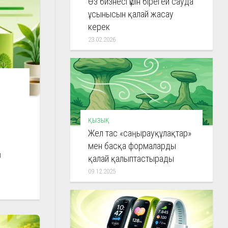
Өз бизнесі үшін бірегей сауда
ұсынысын қалай жасау
керек
23.02.2026
ҚЫЗЫҚ
Жел тас «саңырауқұлақтар»
мен басқа формаларды
н
қалай қалыптастырады
09.12.2025