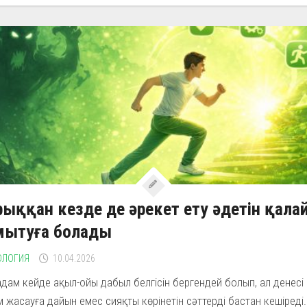
ыққан кезде де әрекет ету әдетін қала
мытуға болады
ОЛОГИЯ
10.04.2026
 адам кейде ақыл-ойы дабыл белгісін бергендей болып, ал денесі
 жасауға дайын емес сияқты көрінетін сәттерді бастан кешіреді.