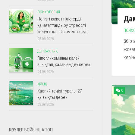
ПСИХОЛОГИЯ
Дам
Негізгі қажеттіліктерді
қанағаттандыру стрессті
ПСИХ
жеңуге қалай көмектеседі
05.08.2026
Әрбір
жоғал
ДЕНСАУЛЫҚ
көрін
Гипогликемияны қалай
анықтап, қалай емдеу керек
04.08.2026
ҚЫЗЫҚ
0
Каспий теңізі туралы 27
қызықты дерек
03.08.2026
КӨРУЛЕР БОЙЫНША ТОП