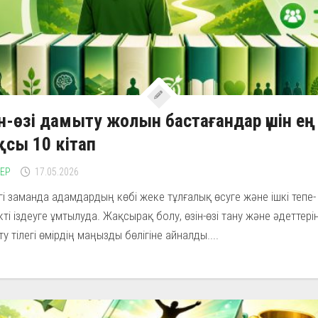
н-өзі дамыту жолын бастағандар үшін ең
сы 10 кітап
ЛЕР
17.05.2026
гі заманда адамдардың көбі жеке тұлғалық өсуге және ішкі тепе-
кті іздеуге ұмтылуда. Жақсырақ болу, өзін-өзі тану және әдеттері
ту тілегі өмірдің маңызды бөлігіне айналды....