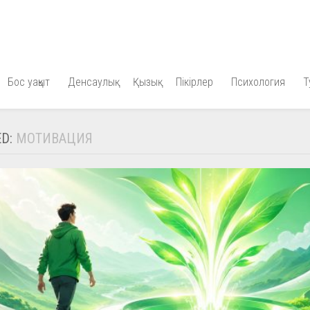
Бос уақыт
Денсаулық
Қызық
Пікірлер
Психология
Т
ED:
МОТИВАЦИЯ