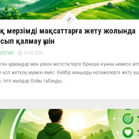
қ мерзімді мақсаттарға жету жолында
сып қалмау үшін
ОЛОГИЯ
09.06.2026
ген армандар мен үлкен жетістіктерге бірнеше күннің немесе ап
е қол жеткізу мүмкін емес. Кейбір маңызды нәтижелерге жету үш
, тіпті жылдар бойы табанды...