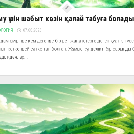
у үшін шабыт көзін қалай табуға болады
ОЛОГИЯ
07.08.2026
 адам өмірінде кем дегенде бір рет жаңа істерге деген қуат із-түсс
ып кеткендей сәтке тап болған. Жұмыс күнделікті бір сарынды
еді, идеялар...