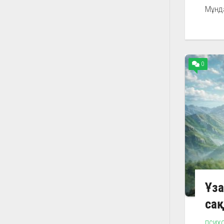
Мұнда
0
Ұза
сақ
ПСИХ