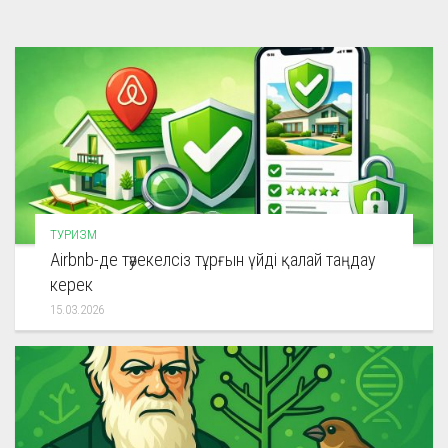
ТУРИЗМ
Airbnb-де тәуекелсіз тұрғын үйді қалай таңдау
керек
15.03.2026