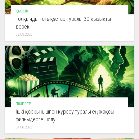
ҚЫЗЫҚ
Толқынды тотықұстар туралы 30 қызықты
дерек
02.03.2026
ПІКІРЛЕР
Ішкі қорқынышпен күресу туралы ең жақсы
фильмдерге шолу
04.06.2026