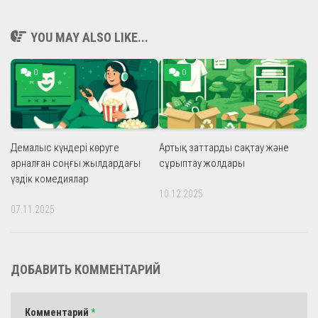
YOU MAY ALSO LIKE...
0
0
Демалыс күндері көруге
Артық заттарды сақтау және
арналған соңғы жылдардағы
сұрыптау жолдары
үздік комедиялар
10.12.2025
07.11.2025
ДОБАВИТЬ КОММЕНТАРИЙ
Комментарий
*