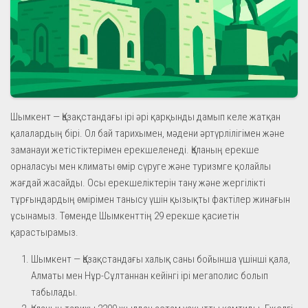
Шымкент — Қазақстандағы ірі әрі қарқынды дамып келе жатқан
қалалардың бірі. Ол бай тарихымен, мәдени әртүрлілігімен және
заманауи жетістіктерімен ерекшеленеді. Қаланың ерекше
орналасуы мен климаты өмір сүруге және туризмге қолайлы
жағдай жасайды. Осы ерекшеліктерін тану және жергілікті
тұрғындардың өмірімен танысу үшін қызықты фактілер жинағын
ұсынамыз. Төменде Шымкенттің 29 ерекше қасиетін
қарастырамыз.
Шымкент — Қазақстандағы халық саны бойынша үшінші қала,
Алматы мен Нұр-Сұлтаннан кейінгі ірі мегаполис болып
табылады.