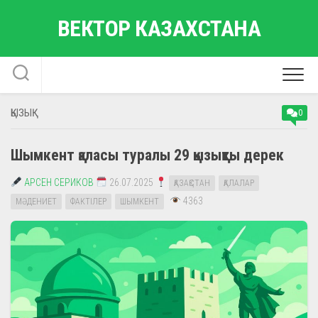
Skip
ВЕКТОР КАЗАХСТАНА
to
content
ҚЫЗЫҚ
0
Шымкент қаласы туралы 29 қызықты дерек
АРСЕН СЕРИКОВ
26.07.2025
ҚАЗАҚСТАН
ҚАЛАЛАР
4363
МӘДЕНИЕТ
ФАКТІЛЕР
ШЫМКЕНТ