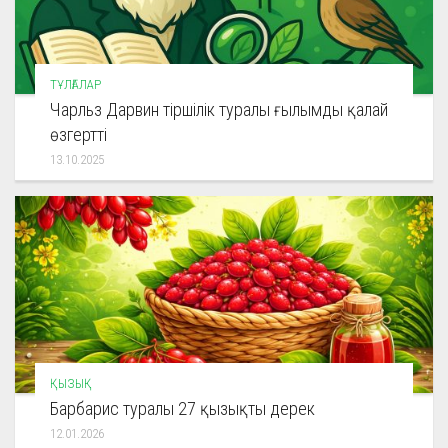
ТҰЛҒАЛАР
Чарльз Дарвин тіршілік туралы ғылымды қалай
өзгертті
13.10.2025
ҚЫЗЫҚ
Барбарис туралы 27 қызықты дерек
12.01.2026