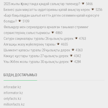
2025 жылы Қазақстанда қандай салықтар төленеді?
5466
Бизнес үшін мақсатты аудиторияны қалай анықтау керек
5256
«Бәрі бақылаудан шығып кетті» деген сезіммен қалай күресуге
болады?
5109
Фильмдер мен сериалдарға арналған танымал стриминг
сервистерінің салыстырмасы
4860
Сатурн сақиналары туралы 26 қызықты дерек
4763
Алғашқы жазу жүйелерінің тарихы
4655
Шымкент қаласы туралы 29 қызықты дерек
4363
Көкқұс құстары туралы 27 қызықты дерек
4342
Ұлы Жібек жолы туралы 30 қызықты дерек
4284
БІЗДІҢ ДОСТАРЫМЫЗ
inforadar.kz
informator.kz
onlyfacts.kz
millionfacts.kz