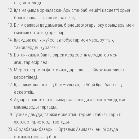
сақтап келеді.
Қала маңында орналасқан Арыстанбаб мешіті қасиетті орын
болып саналып, көп зиярат етеді.
Білім саласы да дамыған, бірнеше жоғары оқу орындары мен
ғылыми орталықтары бар.
Қоғамдық көлік жүйесі автобустар мен маршруттық
таксилерден құралған.
Ботаникалық бақта сирек кездесетін өсімдіктер мен
ағаштар өсіріледі.
Мерекелер мен фестивальдар арқылы аймақ мәдениеті
көрсетіледі.
Қала символдарының бірі — ұлы ақын Абай Құнанбаевтың
ескерткіші.
Ақпараттық технологиялар саласында да өсіп келеді, жас
мамандарды тартады.
Туризм дамуда, тарихи ескерткіштер мен табиғи көрікті
жерлер туристерді тартады.
«Ордабасы» базары — Орталық Азиядағы ең ірі сауда
орталықтарының бірі.