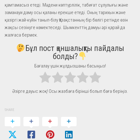
қамтамасыз етеді. Мәдени көптүрлілік, табиғат сұлулығы және
заманауи даму осы қаланы ерекше етеді. Оның тарихын және
қазіргі жай-күйін танып-білу Қазақстанның бір бөлігі ретінде өзін
жақсы сезінуге көмектеседі. Шымкенттің дамуы әрі қарай да
жалғаса бермек.
Бұл пост қаншалықты пайдалы
болды?
Бағалау үшін жұлдызшаны басыңыз!
Әзірге дауыс жоқ! Осы жазбаға бірінші болып баға беріңіз.
SHARE