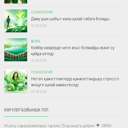
ПСИХОЛОГИЯ
Даму үшін шабыт көзін қалай табуға болады
07.08.2026
ҚЫЗЫҚ
Кейбір көлдерде неге ағыс болмайды және су
қайда кетеді
06.08.2026
ПСИХОЛОГИЯ
Негізгі қажеттіліктерді қанағаттандыру стрессті
жеңуге қалай көмектеседі
05.08.2026
КӨРУЛЕР БОЙЫНША ТОП
Игуасу сарқырамалары туралы 25 қызықты дерек
18446