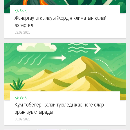
ҚЫЗЫҚ
Жанартау атқылауы Жердің климатын қалай
өзгертеді
02.09.2025
ҚЫЗЫҚ
Құм төбелері қалай түзіледі және неге олар
орын ауыстырады
30.09.2025