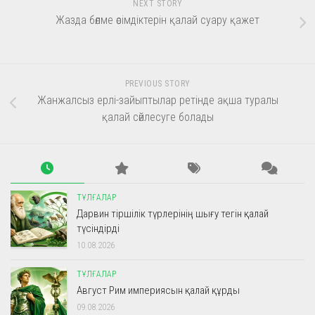
NEXT STORY
Жазда бөлме өсімдіктерін қалай суару қажет
PREVIOUS STORY
Жанжалсыз ерлі-зайыптылар ретінде ақша туралы
қалай сөйлесуге болады
ТҰЛҒАЛАР
Дарвин тіршілік түрлерінің шығу тегін қалай
түсіндірді
10.08.2026
ТҰЛҒАЛАР
Август Рим империясын қалай құрды
09.08.2026