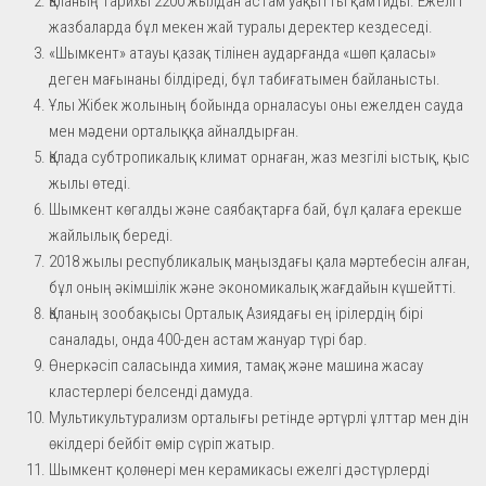
Қаланың тарихы 2200 жылдан астам уақытты қамтиды. Ежелгі
жазбаларда бұл мекен жай туралы деректер кездеседі.
«Шымкент» атауы қазақ тілінен аударғанда «шөп қаласы»
деген мағынаны білдіреді, бұл табиғатымен байланысты.
Ұлы Жібек жолының бойында орналасуы оны ежелден сауда
мен мәдени орталыққа айналдырған.
Қалада субтропикалық климат орнаған, жаз мезгілі ыстық, қыс
жылы өтеді.
Шымкент көгалды және саябақтарға бай, бұл қалаға ерекше
жайлылық береді.
2018 жылы республикалық маңыздағы қала мәртебесін алған,
бұл оның әкімшілік және экономикалық жағдайын күшейтті.
Қаланың зообақысы Орталық Азиядағы ең ірілердің бірі
саналады, онда 400-ден астам жануар түрі бар.
Өнеркәсіп саласында химия, тамақ және машина жасау
кластерлері белсенді дамуда.
Мультикультурализм орталығы ретінде әртүрлі ұлттар мен дін
өкілдері бейбіт өмір сүріп жатыр.
Шымкент қолөнері мен керамикасы ежелгі дәстүрлерді