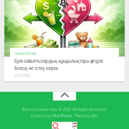
ПСИХОЛОГИЯ
Ерлі-зайыптылардың құндылықтары әртүрлі
болса, не істеу керек
22.04.2026
Вектор Казахстана © 2026. All Rights Reserved.
Powered by
WordPress
. Theme by
Alx
.