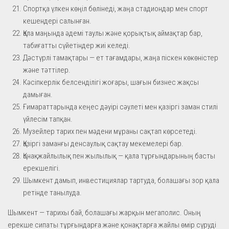
Спортқа үлкен көңіл бөлінеді, жаңа стадиондар мен спорт
кешендері салынған.
Қала маңында әдемі таулы және қорықтық аймақтар бар,
табиғатты сүйетіндер жиі келеді.
Дәстүрлі тамақтары — ет тағамдары, жаңа піскен көкөністер
және тәттілер.
Кәсіпкерлік белсенділігі жоғары, шағын бизнес жақсы
дамыған.
Ғимараттарында кеңес дәуірі сәулеті мен қазіргі заман стилі
үйлесім тапқан.
Музейлер тарих пен мәдени мұраны сақтап көрсетеді.
Қазіргі заманғы денсаулық сақтау мекемелері бар.
Қонақжайлылық пен жылылық — қала тұрғындарының басты
ерекшелігі.
Шымкент дамып, инвестициялар тартуда, болашағы зор қала
ретінде танылуда.
Шымкент — тарихы бай, болашағы жарқын мегаполис. Оның
ерекше сипаты тұрғындарға және қонақтарға жайлы өмір сүруді