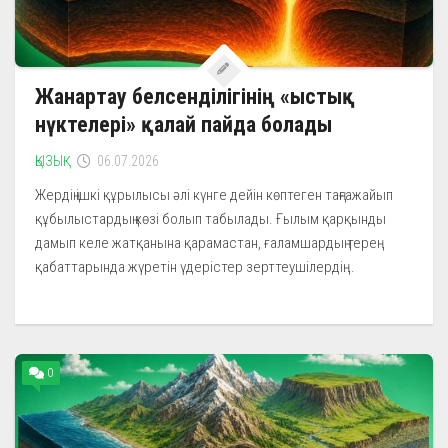
Жанартау белсенділігінің «ыстық
нүктелері» қалай пайда болады
ҚЫЗЫҚ
06.07.2026
Жердің ішкі құрылысы әлі күнге дейін көптеген таңғажайып
құбылыстардың көзі болып табылады. Ғылым қарқынды
дамып келе жатқанына қарамастан, ғаламшардың терең
қабаттарында жүретін үдерістер зерттеушілердің...
0