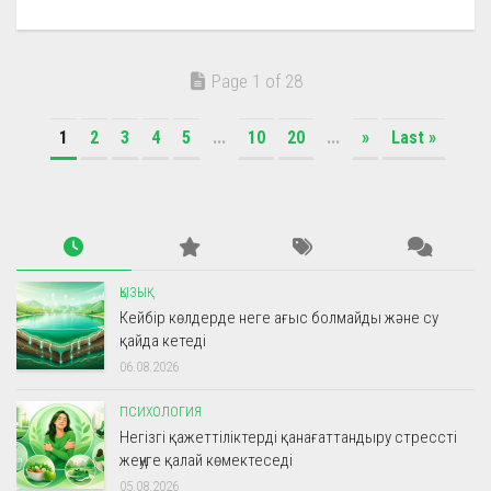
Page 1 of 28
1
2
3
4
5
...
10
20
...
»
Last »
ҚЫЗЫҚ
Кейбір көлдерде неге ағыс болмайды және су
қайда кетеді
06.08.2026
ПСИХОЛОГИЯ
Негізгі қажеттіліктерді қанағаттандыру стрессті
жеңуге қалай көмектеседі
05.08.2026