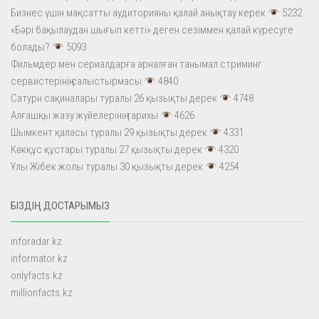
Бизнес үшін мақсатты аудиторияны қалай анықтау керек
5232
«Бәрі бақылаудан шығып кетті» деген сезіммен қалай күресуге
болады?
5093
Фильмдер мен сериалдарға арналған танымал стриминг
сервистерінің салыстырмасы
4840
Сатурн сақиналары туралы 26 қызықты дерек
4748
Алғашқы жазу жүйелерінің тарихы
4626
Шымкент қаласы туралы 29 қызықты дерек
4331
Көкқұс құстары туралы 27 қызықты дерек
4320
Ұлы Жібек жолы туралы 30 қызықты дерек
4254
БІЗДІҢ ДОСТАРЫМЫЗ
inforadar.kz
informator.kz
onlyfacts.kz
millionfacts.kz