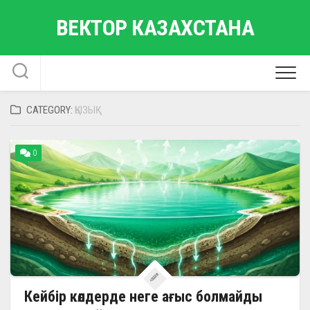
Skip
ВЕКТОР КАЗАХСТАНА
to
content
CATEGORY:
ҚЫЗЫҚ
0
Кейбір көлдерде неге ағыс болмайды