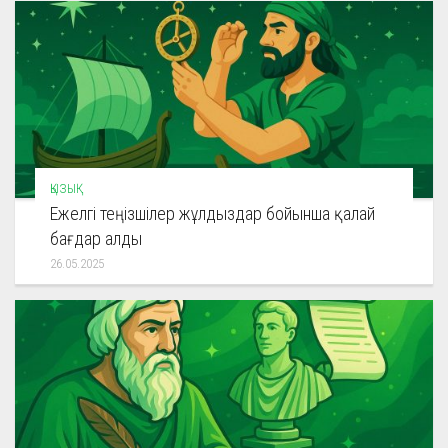
ҚЫЗЫҚ
Ежелгі теңізшілер жұлдыздар бойынша қалай
бағдар алды
26.05.2025