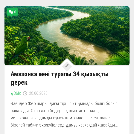
0
Амазонка өзені туралы 34 қызықты
дерек
ҚЫЗЫҚ
28.06.2026
Өзендер Жер шарындағы тіршіліктің маңызды бөлігі болып
саналады. Олар жер бедерін қалыптастырады,
миллиондаған адамды сумен қамтамасыз етеді және
бірегей табиғи экожүйелердің дамуына жағдай жасайды....