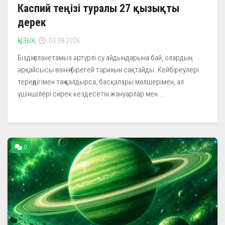
Каспий теңізі туралы 27 қызықты
дерек
ҚЫЗЫҚ
03.08.2026
Біздің планетамыз әртүрлі су айдындарына бай, олардың
әрқайсысы өзінің бірегей тарихын сақтайды. Кейбіреулері
тереңдігімен таң қалдырса, басқалары мөлшерімен, ал
үшіншілері сирек кездесетін жануарлар мен...
0