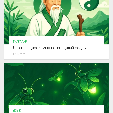
ТҰЛҒАЛАР
Лао-цзы даосизмнің негізін қалай салды
17.07.2025
ҚЫЗЫҚ