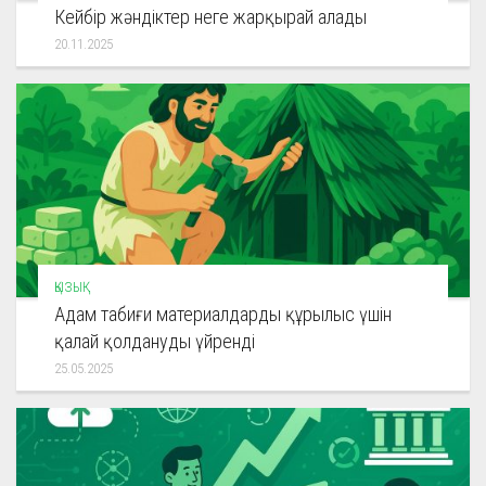
Кейбір жәндіктер неге жарқырай алады
20.11.2025
ҚЫЗЫҚ
Адам табиғи материалдарды құрылыс үшін
қалай қолдануды үйренді
25.05.2025