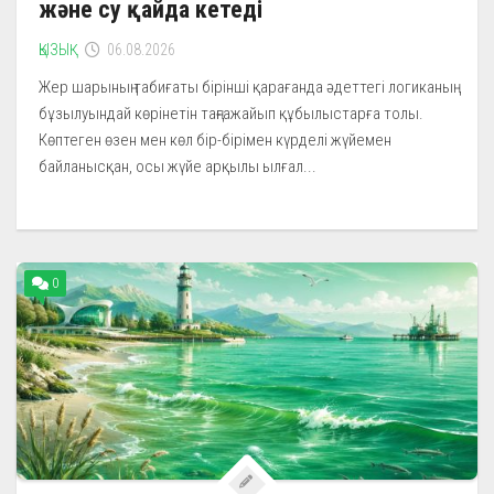
және су қайда кетеді
ҚЫЗЫҚ
06.08.2026
Жер шарының табиғаты бірінші қарағанда әдеттегі логиканың
бұзылуындай көрінетін таңғажайып құбылыстарға толы.
Көптеген өзен мен көл бір-бірімен күрделі жүйемен
байланысқан, осы жүйе арқылы ылғал...
0