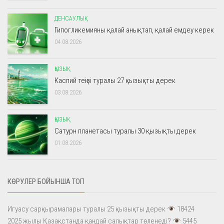
ДЕНСАУЛЫҚ
Гипогликемияны қалай анықтап, қалай емдеу керек
04.08.2026
ҚЫЗЫҚ
Каспий теңізі туралы 27 қызықты дерек
03.08.2026
ҚЫЗЫҚ
Сатурн планетасы туралы 30 қызықты дерек
01.08.2026
КӨРУЛЕР БОЙЫНША ТОП
Игуасу сарқырамалары туралы 25 қызықты дерек
18424
2025 жылы Қазақстанда қандай салықтар төленеді?
5445