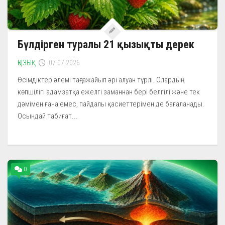
Бүлдірген туралы 21 қызықты дерек
ҚЫЗЫҚ
07.07.2026
Өсімдіктер әлемі таңғажайып әрі алуан түрлі. Олардың
көпшілігі адамзатқа ежелгі заманнан бері белгілі және тек
дәмімен ғана емес, пайдалы қасиеттерімен де бағаланады.
Осындай табиғат...
0