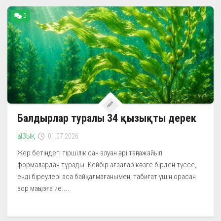
0
Балдырлар туралы 34 қызықты дерек
ҚЫЗЫҚ
01.07.2026
Жер бетіндегі тіршілік сан алуан әрі таңғажайып
формалардан тұрады. Кейбір ағзалар көзге бірден түссе,
енді біреулері аса байқалмағанымен, табиғат үшін орасан
зор маңызға ие....