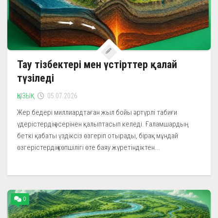
Тау тізбектері мен үстірттер қалай
түзіледі
ҚЫЗЫҚ
05.07.2026
Жер бедері миллиардтаған жыл бойы әртүрлі табиғи
үдерістердің әсерінен қалыптасып келеді. Ғаламшардың
беткі қабаты үздіксіз өзгеріп отырады, бірақ мұндай
өзгерістердің көпшілігі өте баяу жүретіндіктен...
0