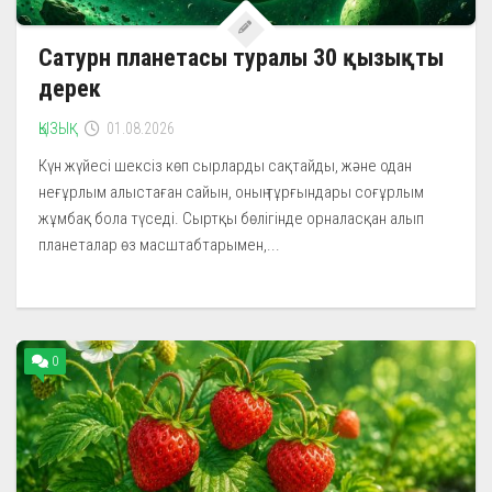
Сатурн планетасы туралы 30 қызықты
дерек
ҚЫЗЫҚ
01.08.2026
Күн жүйесі шексіз көп сырларды сақтайды, және одан
неғұрлым алыстаған сайын, оның тұрғындары соғұрлым
жұмбақ бола түседі. Сыртқы бөлігінде орналасқан алып
планеталар өз масштабтарымен,...
0