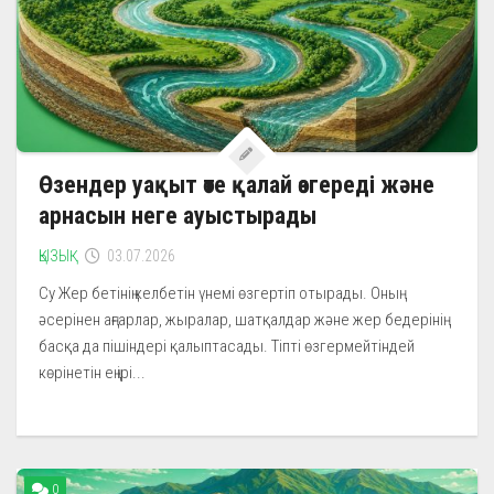
Өзендер уақыт өте қалай өзгереді және
арнасын неге ауыстырады
ҚЫЗЫҚ
03.07.2026
Су Жер бетінің келбетін үнемі өзгертіп отырады. Оның
әсерінен аңғарлар, жыралар, шатқалдар және жер бедерінің
басқа да пішіндері қалыптасады. Тіпті өзгермейтіндей
көрінетін ең ірі...
0