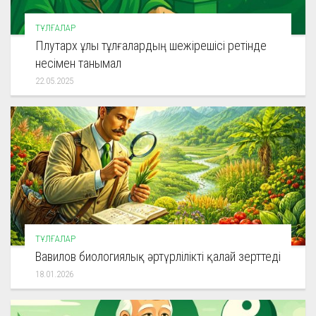
ТҰЛҒАЛАР
Плутарх ұлы тұлғалардың шежірешісі ретінде
несімен танымал
22.05.2025
ТҰЛҒАЛАР
Вавилов биологиялық әртүрлілікті қалай зерттеді
18.01.2026