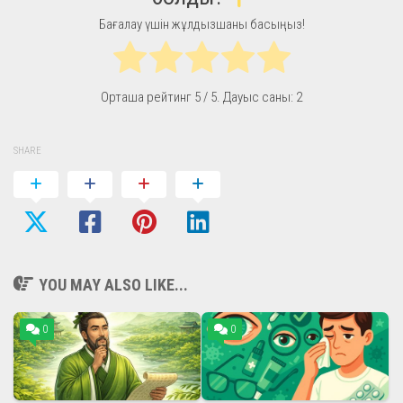
Бағалау үшін жұлдызшаны басыңыз!
Орташа рейтинг
5
/ 5. Дауыс саны:
2
SHARE
YOU MAY ALSO LIKE...
0
0