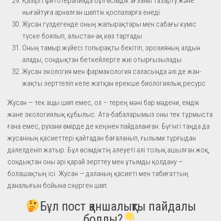
Қазіргі фитотерапияда бұл өсімдік ағзаны тазарту және
нығайтуға арналған шөптік қоспаларға енеді
Жусан гүлдегенде оның жапырақтары мен сабағы күміс
түске боялып, алыстан-ақ көз тартады
Оның тамыр жүйесі топырақты бекітіп, эрозияның алдын
алады, сондықтан беткейлерге жиі отырғызылады
Жусан экология мен фармакология саласында әлі де жан-
жақты зерттеліп келе жатқан ерекше биологиялық ресурс
Жусан — тек ащы шөп емес, ол – терең мәні бар мәдени, емдік
және экологиялық құбылыс. Ата-бабаларымыз оны тек тұрмыста
ғана емес, рухани өмірде де кеңінен пайдаланған. Бүгінгі таңда да
жусанның қасиеттері қайтадан бағаланып, ғылыми тұрғыдан
дәлелденіп жатыр. Бұл өсімдіктің әлеуеті әлі толық ашылған жоқ,
сондықтан оны әрі қарай зерттеу мен ұтымды қолдану —
болашақтың ісі. Жусан — даланың қасиеті мен табиғаттың
даналығын бойына сіңірген шөп.
Бұл пост қаншалықты пайдалы
болды?