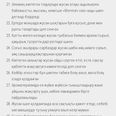
Әлемнің көптеген тілдерінде жусан атауы ащылықпен
байланысты, мысалы, немісше «Wermut» сөзі «ащы шөп»
дегенді білдіреді
Ертеде моншада жусан шоқтарын буға қосып, дене мен
рухты тазартады деп сенген
Қатты жөтел кезінде жусан тұнбасын балмен араластырып,
қақырық түсіретін дәрі ретінде ішкен
Соғыс жылдары сарбаздар жусан шөбін аяқ киімге салып,
аяқ саңырауқұлақтарынан қорғанған
Көптеген халықтар жусан ойды сергек етіп, есте сақтау
қабілетін жақсартуға көмектеседі деп сенген
Кейбір этностар бұл шөптен табиғи бояу алып, мата бояу
ісінде қолданған
Ароматерапияда ол жүйке жүйесін тыныштандыру және
ұйқыны жақсарту үшін, көбіне лавандамен бірге
пайдаланылады
Жусан ішке қолданғанда аса сақтықты қажет етеді, себебі
көп мөлшерде тұтыну улануға алып келуі мүмкін