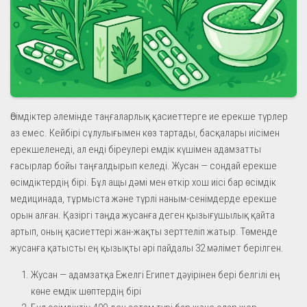
Өсімдіктер әлемінде таңғаларлық қасиеттерге ие ерекше түрлер
аз емес. Кейбірі сұлулығымен көз тартады, басқалары иісімен
ерекшеленеді, ал енді біреулері емдік күшімен адамзатты
ғасырлар бойы таңғалдырып келеді. Жусан — сондай ерекше
өсімдіктердің бірі. Бұл ащы дәмі мен өткір хош иісі бар өсімдік
медицинада, тұрмыста және түрлі наным-сенімдерде ерекше
орын алған. Қазіргі таңда жусанға деген қызығушылық қайта
артып, оның қасиеттері жан-жақты зерттеліп жатыр. Төменде
жусанға қатысты ең қызықты әрі пайдалы 32 мәлімет берілген.
Жусан — адамзатқа Ежелгі Египет дәуірінен бері белгілі ең
көне емдік шөптердің бірі