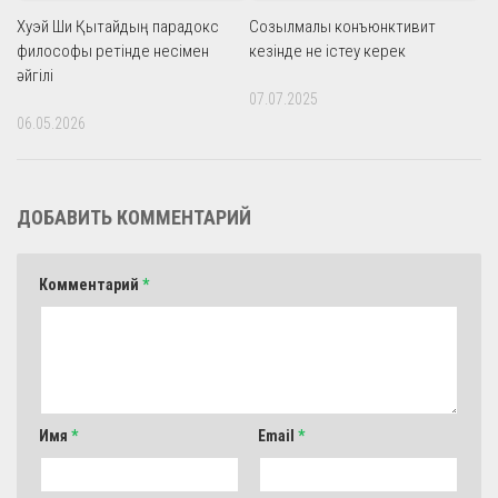
Хуэй Ши Қытайдың парадокс
Созылмалы конъюнктивит
философы ретінде несімен
кезінде не істеу керек
әйгілі
07.07.2025
06.05.2026
ДОБАВИТЬ КОММЕНТАРИЙ
Комментарий
*
Имя
*
Email
*