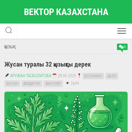
Skip
ВЕКТОР КАЗАХСТАНА
to
content
ҚЫЗЫҚ
0
Жусан туралы 32 қызықты дерек
АРУЖАН ТАСБОЛАТОВА
28.06.2025
БОТАНИКА
ДАЛА
2649
ЖУСАН
ӨСІМДІКТЕР
ФАКТІЛЕР