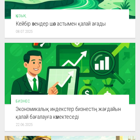
ҚЫЗЫҚ
Кейбір өзендер шөл астымен қалай ағады
08.07.2025
БИЗНЕС
Экономикалық индекстер бизнестің жағдайын
қалай бағалауға көмектеседі
22.06.2025