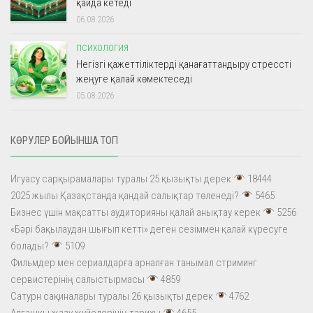
қайда кетеді
06.08.2026
ПСИХОЛОГИЯ
Негізгі қажеттіліктерді қанағаттандыру стрессті
жеңуге қалай көмектеседі
05.08.2026
КӨРУЛЕР БОЙЫНША ТОП
Игуасу сарқырамалары туралы 25 қызықты дерек
18444
2025 жылы Қазақстанда қандай салықтар төленеді?
5465
Бизнес үшін мақсатты аудиторияны қалай анықтау керек
5256
«Бәрі бақылаудан шығып кетті» деген сезіммен қалай күресуге
болады?
5109
Фильмдер мен сериалдарға арналған танымал стриминг
сервистерінің салыстырмасы
4859
Сатурн сақиналары туралы 26 қызықты дерек
4762
Алғашқы жазу жүйелерінің тарихы
4655