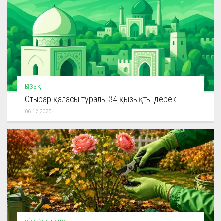
ҚЫЗЫҚ
Отырар қаласы туралы 34 қызықты дерек
06.12.2025