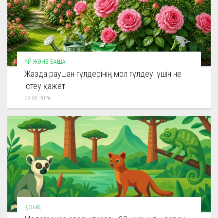
ҮЙ ЖӘНЕ БАҚША
Жазда раушан гүлдерінің мол гүлдеуі үшін не
істеу қажет
28.05.2026
ҚЫЗЫҚ