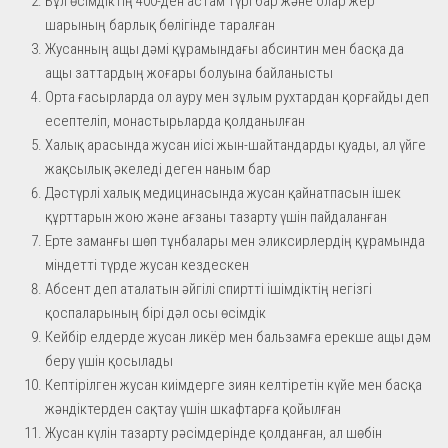
Бұл өсімдіктің 400-ден астам түрі бар және олар жер
шарының барлық бөлігінде таралған
Жусанның ащы дәмі құрамындағы абсинтин мен басқа да
ащы заттардың жоғары болуына байланысты
Орта ғасырларда ол ауру мен зұлым рухтардан қорғайды деп
есептеліп, монастырьларда қолданылған
Халық арасында жусан иісі жын-шайтандарды қуады, ал үйге
жақсылық әкеледі деген наным бар
Дәстүрлі халық медицинасында жусан қайнатпасын ішек
құрттарын жою және ағзаны тазарту үшін пайдаланған
Ерте заманғы шөп тұнбалары мен эликсирлердің құрамында
міндетті түрде жусан кездескен
Абсент деп аталатын әйгілі спиртті ішімдіктің негізгі
қоспаларының бірі дәл осы өсімдік
Кейбір елдерде жусан ликёр мен бальзамға ерекше ащы дәм
беру үшін қосылады
Кептірілген жусан киімдерге зиян келтіретін күйе мен басқа
жәндіктерден сақтау үшін шкафтарға қойылған
Жусан күлін тазарту рәсімдерінде қолданған, ал шөбін