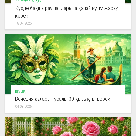
ҮЙ ЖӘНЕ БАҚША
Күзде бақша раушандарына қалай күтім жасау
керек
18.07.2026
ҚЫЗЫҚ
Венеция қаласы туралы 30 қызықты дерек
04.03.2026