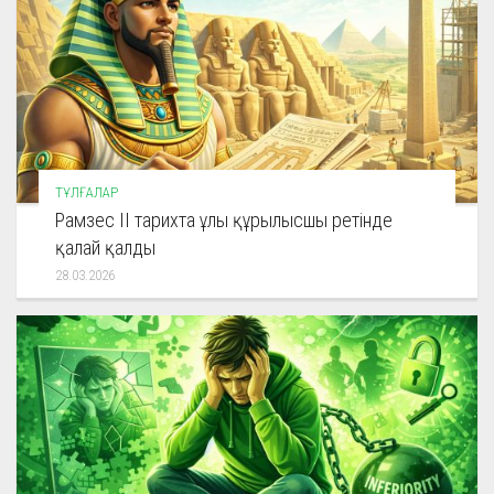
ТҰЛҒАЛАР
Рамзес ІІ тарихта ұлы құрылысшы ретінде
қалай қалды
28.03.2026