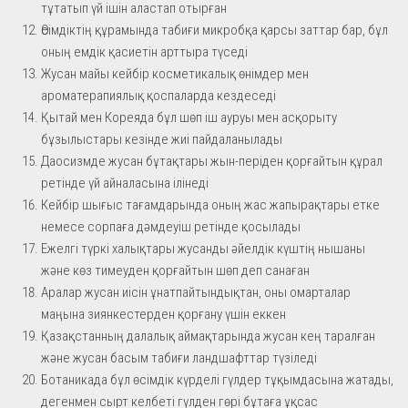
тұтатып үй ішін аластап отырған
Өсімдіктің құрамында табиғи микробқа қарсы заттар бар, бұл
оның емдік қасиетін арттыра түседі
Жусан майы кейбір косметикалық өнімдер мен
ароматерапиялық қоспаларда кездеседі
Қытай мен Кореяда бұл шөп іш ауруы мен асқорыту
бұзылыстары кезінде жиі пайдаланылады
Даосизмде жусан бұтақтары жын-періден қорғайтын құрал
ретінде үй айналасына ілінеді
Кейбір шығыс тағамдарында оның жас жапырақтары етке
немесе сорпаға дәмдеуіш ретінде қосылады
Ежелгі түркі халықтары жусанды әйелдік күштің нышаны
және көз тимеуден қорғайтын шөп деп санаған
Аралар жусан иісін ұнатпайтындықтан, оны омарталар
маңына зиянкестерден қорғану үшін еккен
Қазақстанның далалық аймақтарында жусан кең таралған
және жусан басым табиғи ландшафттар түзіледі
Ботаникада бұл өсімдік күрделі гүлдер тұқымдасына жатады,
дегенмен сырт келбеті гүлден гөрі бұтаға ұқсас