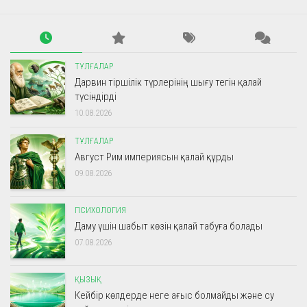
ТҰЛҒАЛАР
Дарвин тіршілік түрлерінің шығу тегін қалай
түсіндірді
10.08.2026
ТҰЛҒАЛАР
Август Рим империясын қалай құрды
09.08.2026
ПСИХОЛОГИЯ
Даму үшін шабыт көзін қалай табуға болады
07.08.2026
ҚЫЗЫҚ
Кейбір көлдерде неге ағыс болмайды және су