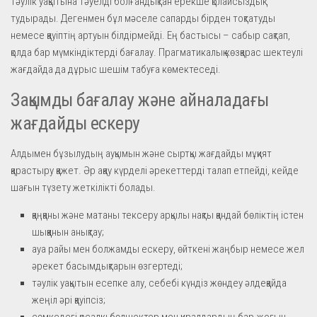
тәулік уақытына тәуелді болғандықтан ерекше қолайсыздық
тудырады. Дегенмен бұл мәселе сапарды бірден тоқтатуды
немесе қауіптің артуын білдірмейді. Ең бастысы – сабыр сақтап,
қолда бар мүмкіндіктерді бағалау. Прагматикалық көзқарас шектеулі
жағдайда да дұрыс шешім табуға көмектеседі.
Зақымды бағалау және айналадағы
жағдайды ескеру
Алдымен бұзылудың ауқымын және сыртқы жағдайды мұқият
қарастыру қажет. Әр ақау күрделі әрекеттерді талап етпейді, кейде
шағын түзету жеткілікті болады.
қаңқаны және матаны тексеру арқылы нақты қандай бөліктің істен
шыққанын анықтау;
ауа райы мен болжамды ескеру, өйткені жаңбыр немесе жел
әрекет басымдықтарын өзгертеді;
тәулік уақытын есепке алу, себебі күндіз жөндеу әлдеқайда
жеңіл әрі қауіпсіз;
сөмкедегі қосалқы бөлшектер мен құралдардың бар-жоғын