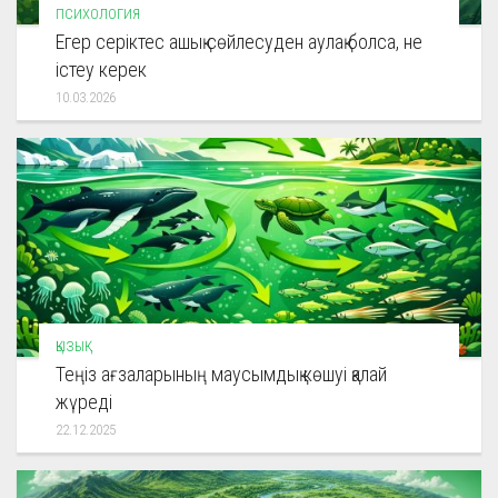
ПСИХОЛОГИЯ
Егер серіктес ашық сөйлесуден аулақ болса, не
істеу керек
10.03.2026
ҚЫЗЫҚ
Теңіз ағзаларының маусымдық көшуі қалай
жүреді
22.12.2025