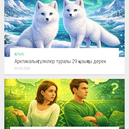
ҚЫЗЫҚ
Арктикалық түлкілер туралы 29 қызықты дерек
03.03.2026