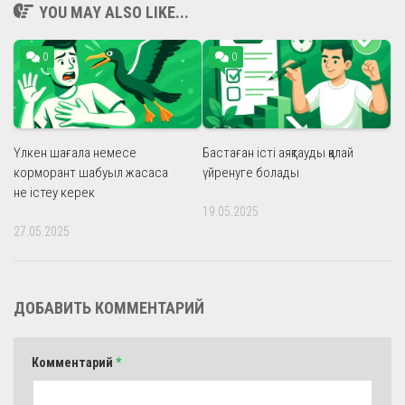
YOU MAY ALSO LIKE...
0
0
Үлкен шағала немесе
Бастаған істі аяқтауды қалай
корморант шабуыл жасаса
үйренуге болады
не істеу керек
19.05.2025
27.05.2025
ДОБАВИТЬ КОММЕНТАРИЙ
Комментарий
*