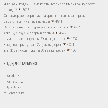
«Бәрі бақылаудан шығып кетті» деген сезіммен қалай күресуге
болады?
5096
Фильмдер мен сериалдарға арналған танымал стриминг
сервистерінің салыстырмасы
4841
Сатурн сақиналары туралы 26 қызықты дерек
4752
Алғашқы жазу жүйелерінің тарихы
4627
Шымкент қаласы туралы 29 қызықты дерек
4337
Көкқұс құстары туралы 27 қызықты дерек
4324
Ұлы Жібек жолы туралы 30 қызықты дерек
4261
БІЗДІҢ ДОСТАРЫМЫЗ
inforadar.kz
informator.kz
onlyfacts.kz
millionfacts.kz