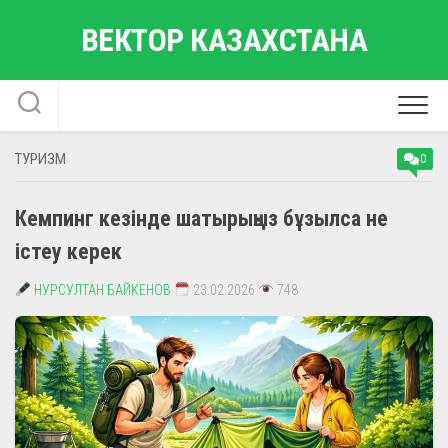
Skip
ВЕКТОР КАЗАХСТАНА
to
content
ТУРИЗМ
0
Кемпинг кезінде шатырыңыз бұзылса не
істеу керек
НУРСУЛТАН БАЙКЕНОВ
23.02.2026
748