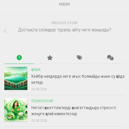
керек
PREVIOUS STORY
Достықта сезімдер туралы айту неге маңызды?
ҚЫЗЫҚ
Кейбір көлдерде неге ағыс болмайды және су қайда
кетеді
06.08.2026
ПСИХОЛОГИЯ
Негізгі қажеттіліктерді қанағаттандыру стрессті
жеңуге қалай көмектеседі
05.08.2026