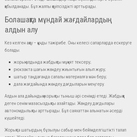
қабылданады. Бұл жалпы қауіпсіздікті арттырады.
Болашақта мұндай жағдайлардың
алдын алу
Кез келген ақау – құнды тәжірибе. Оны келесі сапарларда ескеруге
болады.
жорық алдында жабдықты мұқият тексеру;
рюкзакта шағын жөндеу жиынтығын алып жүру;
шатыр таңдағанда сапалы материалға мән беру;
дала жағдайында жөндеу дағдыларын меңгеру.
Алдын ала дайындық жорықты тыныш әрі сенімді етеді. Жабдыққа
деген сенім мазасыздықты азайтады. Жөндеу дағдылары
автономдылықты арттырады. Бұл саяхаттан алынатын әсерді
күшейтеді.
Жорықта шатырдың бұзылуы сабыр мен бейімделгіштікті талап