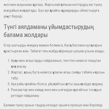
жел мен жауыннан қорғану. Жартылай қалпына келтірудің өзі түнеу
жағдайын жақсартады. Бұл әрі қарайғы қадамдарды ойластыруға
уақыт береді.
Түнгі аялдаманы ұйымдастырудың
балама жолдары
Егер шатырды жөндеу мүмкін болмаса, басқа баспана нұсқаларын
қарастырған жөн. Табиғат пен жабдық бірнеше шешім ұсына алады.
Арқан мен ағаштарды пайдаланып, тенттен немесе плащтан
қалқа жасау.
Жартас, қалың бұта немесе құлаған ағаш сияқты табиғи ықтасын
табу.
Ауа райы қолайлы болса, ұйықтайтын қапты ашық жерде қолдану.
Рюкзактар мен киімді жел мен ылғалдан қорғайтын тосқауыл
ретінде пайдалану.
Балама түнеу орнын таңдау кезінде орынға ерекше мән беріледі.