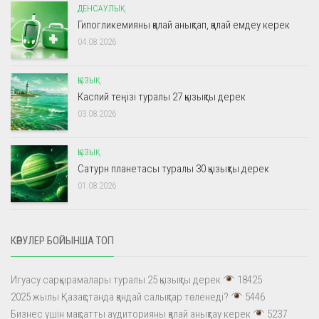
ДЕНСАУЛЫҚ
Гипогликемияны қалай анықтап, қалай емдеу керек
04.08.2026
ҚЫЗЫҚ
Каспий теңізі туралы 27 қызықты дерек
03.08.2026
ҚЫЗЫҚ
Сатурн планетасы туралы 30 қызықты дерек
01.08.2026
КӨРУЛЕР БОЙЫНША ТОП
Игуасу сарқырамалары туралы 25 қызықты дерек
18425
2025 жылы Қазақстанда қандай салықтар төленеді?
5446
Бизнес үшін мақсатты аудиторияны қалай анықтау керек
5237