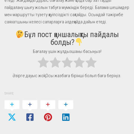
етеді. Жағдайды дұрыс бағалау және қолда бар заттарды
пайдалану шығу жолын табуға мүмкіндік береді. Балама шешімдер
мен маршрутты түзету қауіпсіздікті сақтайды. Осындай тәжірибе
саяхатшыны келесі сапарларға әлдеқайда дайын етеді.
Бұл пост қаншалықты пайдалы
болды?
Бағалау үшін жұлдызшаны басыңыз!
Әзірге дауыс жоқ! Осы жазбаға бірінші болып баға беріңіз.
SHARE