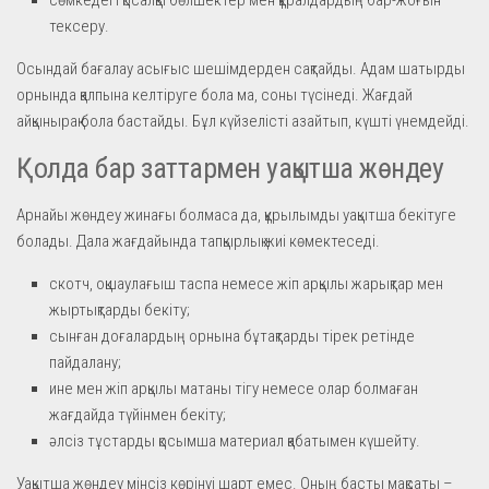
тексеру.
Осындай бағалау асығыс шешімдерден сақтайды. Адам шатырды
орнында қалпына келтіруге бола ма, соны түсінеді. Жағдай
айқынырақ бола бастайды. Бұл күйзелісті азайтып, күшті үнемдейді.
Қолда бар заттармен уақытша жөндеу
Арнайы жөндеу жинағы болмаса да, құрылымды уақытша бекітуге
болады. Дала жағдайында тапқырлық жиі көмектеседі.
скотч, оқшаулағыш таспа немесе жіп арқылы жарықтар мен
жыртықтарды бекіту;
сынған доғалардың орнына бұтақтарды тірек ретінде
пайдалану;
ине мен жіп арқылы матаны тігу немесе олар болмаған
жағдайда түйінмен бекіту;
әлсіз тұстарды қосымша материал қабатымен күшейту.
Уақытша жөндеу мінсіз көрінуі шарт емес. Оның басты мақсаты –