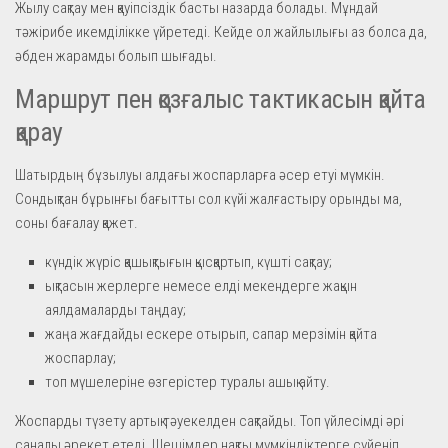
Жылу сақтау мен қауіпсіздік басты назарда болады. Мұндай
тәжірибе икемділікке үйретеді. Кейде ол жайлылығы аз болса да,
әбден жарамды болып шығады.
Маршрут пен қозғалыс тактикасын қайта
қарау
Шатырдың бұзылуы алдағы жоспарларға әсер етуі мүмкін.
Сондықтан бұрынғы бағытты сол күйі жалғастыру орынды ма,
соны бағалау қажет.
күндік жүріс қашықтығын қысқартып, күшті сақтау;
ықтасын жерлерге немесе елді мекендерге жақын
аялдамаларды таңдау;
жаңа жағдайды ескере отырып, сапар мерзімін қайта
жоспарлау;
топ мүшелеріне өзгерістер туралы ашық айту.
Жоспарды түзету артық тәуекелден сақтайды. Топ үйлесімді әрі
саналы әрекет етеді. Шешімдер нақты мүмкіндіктерге сүйеніп