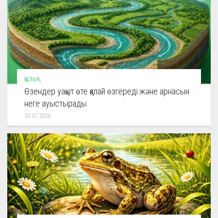
ҚЫЗЫҚ
Өзендер уақыт өте қалай өзгереді және арнасын
неге ауыстырады
03.07.2026