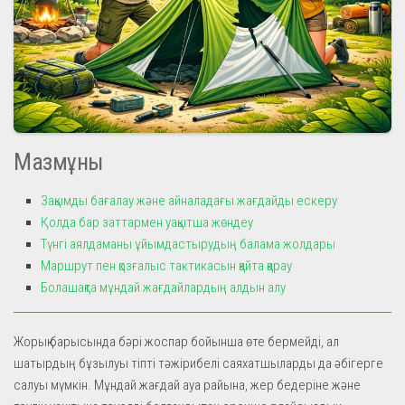
Мазмұны
Зақымды бағалау және айналадағы жағдайды ескеру
Қолда бар заттармен уақытша жөндеу
Түнгі аялдаманы ұйымдастырудың балама жолдары
Маршрут пен қозғалыс тактикасын қайта қарау
Болашақта мұндай жағдайлардың алдын алу
Жорық барысында бәрі жоспар бойынша өте бермейді, ал
шатырдың бұзылуы тіпті тәжірибелі саяхатшыларды да әбігерге
салуы мүмкін. Мұндай жағдай ауа райына, жер бедеріне және