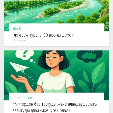
ҚЫЗЫҚ
Іле өзені туралы 30 қызықты дерек
31.05.2026
ПСИХОЛОГИЯ
Үміттерден бас тартуды және алаңдаушылықты
азайтуды қалай үйренуге болады