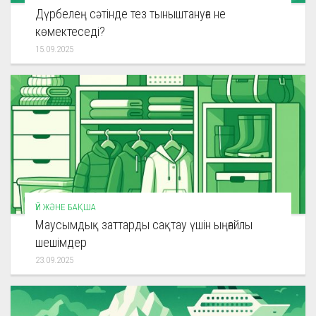
Дүрбелең сәтінде тез тыныштануға не
көмектеседі?
15.09.2025
ҮЙ ЖӘНЕ БАҚША
Маусымдық заттарды сақтау үшін ыңғайлы
шешімдер
23.09.2025