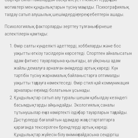
мотивтері мен құндылықтарын түсіну маңызды. Психографиялық
талдау сатып алушылық шешімдердің терең себептерін ашады.
Психологиялық факторларды зерттеу тұлғаның бірнеше
аспектілерін қамтиды:
Өмір салты күнделікті әдеттерді, хоббиларды және бос
уақытты өткізу тәсілдерін көрсетеді. Спортпен айналысатын
адам фитнес тауарларына қызығады, ал үйқоныш адам
жайлы демалуға арналған өнімдерді артық көреді. Күн
тәртібін түсіну жарнамалық байланыстарға оптималды
уақытты таңдауға көмектеседі. Өмір стилі қай коммуникация
арналары ең тиімді болатынын ұсынады.
Құндылықтар сатып алу туралы шешім қабылдау кезіндегі
басымдықтарды айқындайды. Экологиялық саналы
тұтынушылар ең аз көміртекті іздің бар тауарларын таңдайды.
Дәстүрлерді бағалайтын адамдар жаңа стартаптарға
қарағанда тексерілген брендтерді артық көреді.
Құндылықтар жүйесін білу өнімнің пайдасына сендіргіш