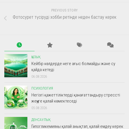
PREVIOUS STORY
Фотосурет түсіруді хобби ретінде неден бастау керек
ҚЫЗЫҚ
Кейбір көлдерде неге ағыс болмайды және су
қайда кетеді
06.08.2026
ПСИХОЛОГИЯ
Негізгі қажеттіліктерді қанағаттандыру стрессті
жеңуге қалай көмектеседі
05.08.2026
ДЕНСАУЛЫҚ
Гипогликемияны қалай анықтап, қалай емдеу керек