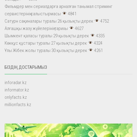
Фильмдер мен сериалдарға арналған танымал стриминг
сервистерінің салыстырмасы
4841
Сатурн сақиналары туралы 26 қызықты дерек
4752
Алғашқы жазу жүйелерінің тарихы
4627
Шымкент қаласы туралы 29 қызықты дерек
4335
Көкқұс құстары туралы 27 қызықты дерек
4324
Ұлы Жібек жолы туралы 30 қызықты дерек
4261
БІЗДІҢ ДОСТАРЫМЫЗ
inforadar.kz
informator.kz
onlyfacts.kz
millionfacts.kz