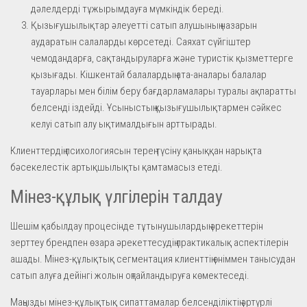
дәлелдерді тұжырымдауға мүмкіндік береді.
Қызығушылықтар әлеуетті сатып алушының назарын
аударатын салаларды көрсетеді. Саяхат сүйгіштер
чемодандарға, сақтандыруларға және туристік қызметтерге
қызығады. Кішкентай балалардың ата-аналары балалар
тауарлары мен білім беру бағдарламалары туралы ақпаратты
белсенді іздейді. Ұсыныстың қызығушылықтармен сәйкес
келуі сатып алу ықтималдығын арттырады.
Клиенттердің психологиясын терең түсіну қаныққан нарықта
бәсекелестік артықшылықты қамтамасыз етеді.
Мінез-құлық үлгілерін талдау
Шешім қабылдау процесінде тұтынушылардың әрекеттерін
зерттеу брендпен өзара әрекеттесудің практикалық аспектілерін
ашады. Мінез-құлықтық сегментация клиенттің өніммен танысудан
сатып алуға дейінгі жолын оңтайландыруға көмектеседі.
Маңызды мінез-құлықтық сипаттамалар белсенділіктің әртүрлі