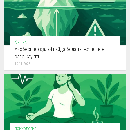
ҚЫЗЫҚ
Айсбергтер қалай пайда болады және неге
олар қауіпті
10.11.2025
ПСИХОЛОГИЯ