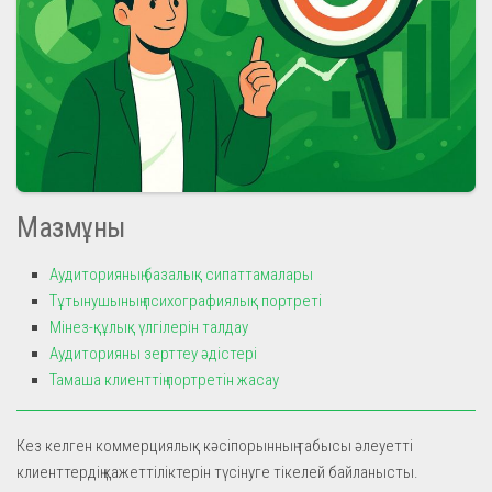
Мазмұны
Аудиторияның базалық сипаттамалары
Тұтынушының психографиялық портреті
Мінез-құлық үлгілерін талдау
Аудиторияны зерттеу әдістері
Тамаша клиенттің портретін жасау
Кез келген коммерциялық кәсіпорынның табысы әлеуетті
клиенттердің қажеттіліктерін түсінуге тікелей байланысты.