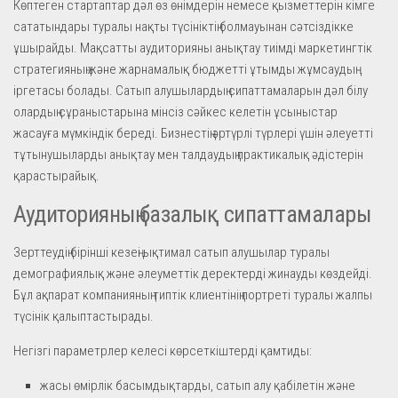
Көптеген стартаптар дәл өз өнімдерін немесе қызметтерін кімге
сататындары туралы нақты түсініктің болмауынан сәтсіздікке
ұшырайды. Мақсатты аудиторияны анықтау тиімді маркетингтік
стратегияның және жарнамалық бюджетті ұтымды жұмсаудың
іргетасы болады. Сатып алушылардың сипаттамаларын дәл білу
олардың сұраныстарына мінсіз сәйкес келетін ұсыныстар
жасауға мүмкіндік береді. Бизнестің әртүрлі түрлері үшін әлеуетті
тұтынушыларды анықтау мен талдаудың практикалық әдістерін
қарастырайық.
Аудиторияның базалық сипаттамалары
Зерттеудің бірінші кезеңі ықтимал сатып алушылар туралы
демографиялық және әлеуметтік деректерді жинауды көздейді.
Бұл ақпарат компанияның типтік клиентінің портреті туралы жалпы
түсінік қалыптастырады.
Негізгі параметрлер келесі көрсеткіштерді қамтиды:
жасы өмірлік басымдықтарды, сатып алу қабілетін және