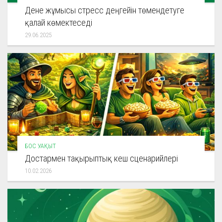
Дене жұмысы стресс деңгейін төмендетуге
қалай көмектеседі
29.06.2025
БОС УАҚЫТ
Достармен тақырыптық кеш сценарийлері
10.02.2026