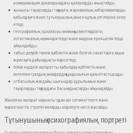
коммуникация арналарындағы қалауларды анықтайды;
жынысы тауарларды таңдауға, жарнамалық хабарламаларды
қабылдауға және тұтынушылық мінез-құлық үлгілеріне әсер
етеді;
географиялық орналасуы өнімнің қолжетімділігін,
логистикалық мүмкіндіктерді және мәдени ерекшеліктерді
айқындайды;
табыс деңгейі төлем қабілетін және белгілі санаттарға ақша
жұмсауға дайындықты көрсетеді;
білімі күрделі ақпаратты қабылдау қабілетін және
интеллектуалдық өнімдердің құндылығын қалыптастырады;
отбасылық жағдайы шығындар құрылымын және
тауарларды таңдаудағы басымдықтарды айқындайды.
Жиналған ақпарат нарықты одан әрі сегменттеуге және
маркетингтік стратегияларды әзірлеуге негіз жасайды.
Тұтынушының психографиялық портреті
Сыртқы сипаттамалардан басқа әлеуетті клиенттердің ішкі