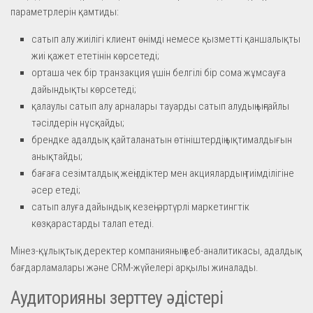
параметрлерін қамтиды:
сатып алу жиілігі клиент өнімді немесе қызметті қаншалықты
жиі қажет ететінін көрсетеді;
орташа чек бір транзакция үшін белгілі бір сома жұмсауға
дайындықты көрсетеді;
қалаулы сатып алу арналары тауарды сатып алудың ыңғайлы
тәсілдерін нұсқайды;
брендке адалдық қайталанатын өтініштердің ықтималдығын
анықтайды;
бағаға сезімталдық жеңілдіктер мен акциялардың тиімділігіне
әсер етеді;
сатып алуға дайындық кезеңі әртүрлі маркетингтік
көзқарастарды талап етеді.
Мінез-құлықтық деректер компанияның веб-аналитикасы, адалдық
бағдарламалары және CRM-жүйелері арқылы жиналады.
Аудиторияны зерттеу әдістері