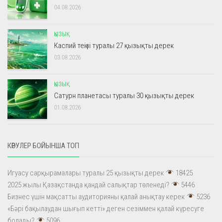
04.08.2026
ҚЫЗЫҚ
Каспий теңізі туралы 27 қызықты дерек
03.08.2026
ҚЫЗЫҚ
Сатурн планетасы туралы 30 қызықты дерек
01.08.2026
КӨРУЛЕР БОЙЫНША ТОП
Игуасу сарқырамалары туралы 25 қызықты дерек
18425
2025 жылы Қазақстанда қандай салықтар төленеді?
5446
Бизнес үшін мақсатты аудиторияны қалай анықтау керек
5236
«Бәрі бақылаудан шығып кетті» деген сезіммен қалай күресуге
болады?
5096