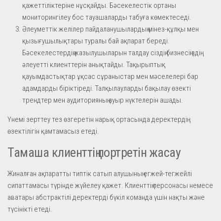
қажеттіліктеріне нұсқайды. Бәсекелестік ортаны
мониторингілеу бос тауашаларды табуға көмектеседі.
Әлеуметтік желілер пайдаланушылардың мінез-құлқы мен
қызығушылықтары туралы бай ақпарат береді.
Бәсекелестердің жазылушыларын талдау сіздің бизнесіңіздің
әлеуетті клиенттерін анықтайды. Тақырыптық
қауымдастықтар ұқсас сұраныстар мен мәселелері бар
адамдарды біріктіреді. Талқылауларды бақылау өзекті
трендтер мен аудиторияның ауыр нүктелерін ашады.
Үнемі зерттеу тез өзгеретін нарық ортасында деректердің
өзектілігін қамтамасыз етеді.
Тамаша клиенттің портретін жасау
Жиналған ақпаратты типтік сатып алушының егжей-тегжейлі
сипаттамасы түрінде жүйелеу қажет. Клиенттің персонасы немесе
аватары абстрактілі деректерді бүкіл команда үшін нақты және
түсінікті етеді.