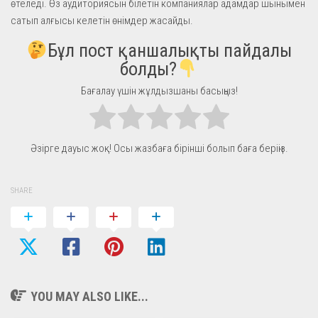
өтеледі. Өз аудиториясын білетін компаниялар адамдар шынымен
сатып алғысы келетін өнімдер жасайды.
Бұл пост қаншалықты пайдалы
болды?
Бағалау үшін жұлдызшаны басыңыз!
Әзірге дауыс жоқ! Осы жазбаға бірінші болып баға беріңіз.
SHARE
YOU MAY ALSO LIKE...