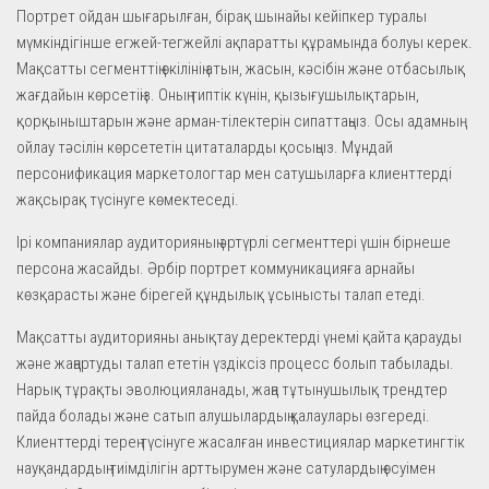
Портрет ойдан шығарылған, бірақ шынайы кейіпкер туралы
мүмкіндігінше егжей-тегжейлі ақпаратты құрамында болуы керек.
Мақсатты сегменттің өкілінің атын, жасын, кәсібін және отбасылық
жағдайын көрсетіңіз. Оның типтік күнін, қызығушылықтарын,
қорқыныштарын және арман-тілектерін сипаттаңыз. Осы адамның
ойлау тәсілін көрсететін цитаталарды қосыңыз. Мұндай
персонификация маркетологтар мен сатушыларға клиенттерді
жақсырақ түсінуге көмектеседі.
Ірі компаниялар аудиторияның әртүрлі сегменттері үшін бірнеше
персона жасайды. Әрбір портрет коммуникацияға арнайы
көзқарасты және бірегей құндылық ұсынысты талап етеді.
Мақсатты аудиторияны анықтау деректерді үнемі қайта қарауды
және жаңартуды талап ететін үздіксіз процесс болып табылады.
Нарық тұрақты эволюцияланады, жаңа тұтынушылық трендтер
пайда болады және сатып алушылардың қалаулары өзгереді.
Клиенттерді терең түсінуге жасалған инвестициялар маркетингтік
науқандардың тиімділігін арттырумен және сатулардың өсуімен