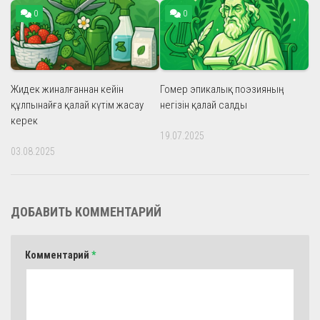
0
0
Жидек жиналғаннан кейін
Гомер эпикалық поэзияның
құлпынайға қалай күтім жасау
негізін қалай салды
керек
19.07.2025
03.08.2025
ДОБАВИТЬ КОММЕНТАРИЙ
Комментарий
*