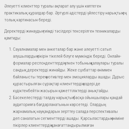
Әлеуетті клиенттер туралы ақпарат алу үшін көптеген
практикалық құралдар бар. Әртүрлі әдістерді үйлестіру нарықтың ең
толық картинасын береді.
Деректерді жинаудың тиімді тәсілдері тексерілген техникаларды
қамтиды:
Сауалнамалар мен анкеталар бар және әлеуетті сатып
алушылардың пікірін тікелей білуге мүмкіндік береді. Онлайн-
формалар респонденттердің үлкен тобының қалаулары туралы
сандық деректерді жинайды. Жеке сұхбаттар өніммен
байланысты терең мотивтер мен эмоцияларды ашады. Дұрыс
құрастырылған сұрақтар клиенттердің өздері де
күдіктенбейтін жасырын қажеттіліктерді анықтайды.
Бәсекелестерді талдау нарықтың басқа ойыншылары қандай
аудиторияға бағдарланатынын көрсетеді. Олардың
жарнамалық науқандарын зерттеу салада перспективалы
деп саналатын сегменттерді ашады. Қарсыластардың өніміне
пікірлер клиенттердің қанағаттандырылмаған