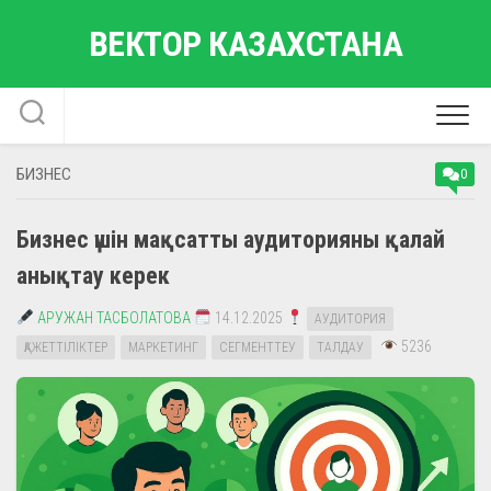
Skip
ВЕКТОР КАЗАХСТАНА
to
content
БИЗНЕС
0
Бизнес үшін мақсатты аудиторияны қалай
анықтау керек
АРУЖАН ТАСБОЛАТОВА
14.12.2025
АУДИТОРИЯ
5236
ҚАЖЕТТІЛІКТЕР
МАРКЕТИНГ
СЕГМЕНТТЕУ
ТАЛДАУ