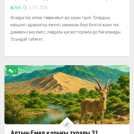
ҚЫЗЫҚ
07.07.2026
Өсімдіктер әлемі таңғажайып әрі алуан түрлі. Олардың
көпшілігі адамзатқа ежелгі заманнан бері белгілі және тек
дәмімен ғана емес, пайдалы қасиеттерімен де бағаланады.
Осындай табиғат...
0
Алтын-Емел қорығы туралы 31