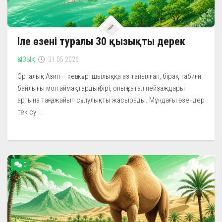
Іле өзені туралы 30 қызықты дерек
ҚЫЗЫҚ
31.05.2026
Орталық Азия – кең жұртшылыққа аз танылған, бірақ табиғи
байлығы мол аймақтардың бірі, оның қатал пейзаждары
артына таңғажайып сұлулықты жасырады. Мұндағы өзендер
тек су...
0