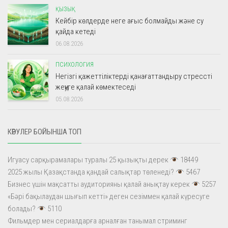
ҚЫЗЫҚ
Кейбір көлдерде неге ағыс болмайды және су
қайда кетеді
06.08.2026
ПСИХОЛОГИЯ
Негізгі қажеттіліктерді қанағаттандыру стрессті
жеңуге қалай көмектеседі
05.08.2026
КӨРУЛЕР БОЙЫНША ТОП
Игуасу сарқырамалары туралы 25 қызықты дерек
18449
2025 жылы Қазақстанда қандай салықтар төленеді?
5467
Бизнес үшін мақсатты аудиторияны қалай анықтау керек
5257
«Бәрі бақылаудан шығып кетті» деген сезіммен қалай күресуге
болады?
5110
Фильмдер мен сериалдарға арналған танымал стриминг