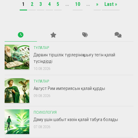
1
2
3
4
5
...
10
...
»
Last »
ТҰЛҒАЛАР
Дарвин тіршілік түрлерінің шығу тегін қалай
түсіндірді
10.08.2026
ТҰЛҒАЛАР
Август Рим империясын қалай құрды
09.08.2026
ПСИХОЛОГИЯ
Даму үшін шабыт көзін қалай табуға болады
07.08.2026