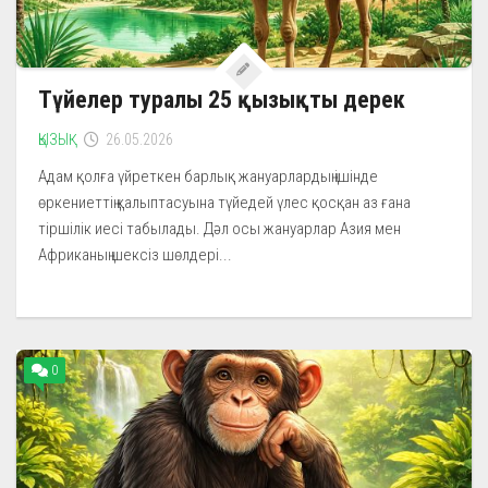
Түйелер туралы 25 қызықты дерек
ҚЫЗЫҚ
26.05.2026
Адам қолға үйреткен барлық жануарлардың ішінде
өркениеттің қалыптасуына түйедей үлес қосқан аз ғана
тіршілік иесі табылады. Дәл осы жануарлар Азия мен
Африканың шексіз шөлдері...
0