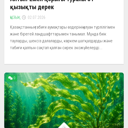
қызықты дерек
ҚЫЗЫҚ
02.07.2026
Қазақстанның табиғи аумақтары өздерінің алуан түрлілігімен
және бірегей ландшафттарымен танымал. Мұнда биік
тауларды, шексіз далаларды, көркем шатқалдарды және
табиғи қалпын сақтап қалған сирек экожүйелерді...
0