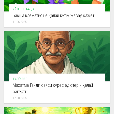
ҮЙ ЖӘНЕ БАҚША
Бақша клематисіне қалай күтім жасау қажет
11.06.2025
ТҰЛҒАЛАР
Махатма Ганди саяси күрес әдістерін қалай
өзгертті
17.08.2025