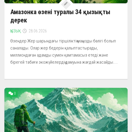
Амазонка өзені туралы 34 қызықты
дерек
ҚЫЗЫҚ
28.06.2026
Өзендер Жер шарындағы тіршіліктің маңызды бөлігі болып
саналады. Олар жер бедерін қалыптастырады,
миллиондаған адамды сумен қамтамасыз етеді және
бірегей табиғи экожүйелердің дамуына жағдай жасайды....
0