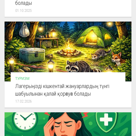
болады
01.10.2025
ТУРИЗМ
Лагерьіңізді кішкентай жануарлардың түнгі
шабуылынан қалай қорғауға болады
17.02.2026