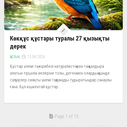
Көкқұс құстары туралы 27 қызықты
дерек
ҚЫЗЫҚ
15.04.2026
Құстар әлемі тәжірибелі натуралистің өзін таң қалдыра
алатын тіршілік иелеріне толы, дегенмен олардың ішінде
сүңгуірлер сияқты үнемі таңдануды тудыратындар санаулы
ғана. Бұл кішкентай құстар...
Page 1 of 15