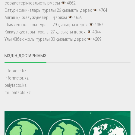
сервистерінің салыстырмасы
4862
Сатурн сақиналары туралы 26 қызықты дерек
4764
Алғашқы жазу жүйелерінің тарихы
4659
Шымкент қаласы туралы 29 қызықты дерек
4367
Көкқұс құстары туралы 27 қызықты дерек
4344
Ұлы Жібек жолы туралы 30 қызықты дерек
4289
БІЗДІҢ ДОСТАРЫМЫЗ
inforadar.kz
informator.kz
onlyfacts.kz
millionfacts.kz