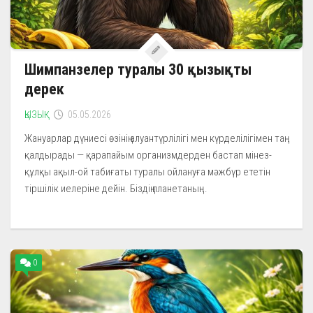
Шимпанзелер туралы 30 қызықты
дерек
ҚЫЗЫҚ
05.05.2026
Жануарлар дүниесі өзінің алуантүрлілігі мен күрделілігімен таң
қалдырады — қарапайым организмдерден бастап мінез-
құлқы ақыл-ой табиғаты туралы ойлануға мәжбүр ететін
тіршілік иелеріне дейін. Біздің планетаның...
0