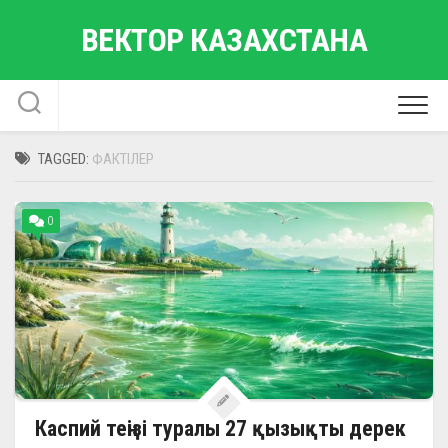
Skip
ВЕКТОР КАЗАХСТАНА
to
content
TAGGED:
ФАКТІЛЕР
0
Каспий теңізі туралы 27 қызықты дерек