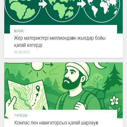
ҚЫЗЫҚ
Жер материктері миллиондаған жылдар бойы
қалай өзгерді
05.08.2025
ТУРИЗМ
Компас пен навигаторсыз қалай шарлауға