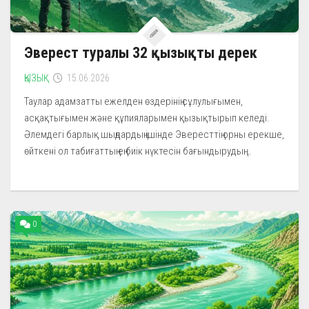
Эверест туралы 32 қызықты дерек
ҚЫЗЫҚ
15.06.2026
Таулар адамзатты ежелден өздерінің сұлулығымен,
асқақтығымен және құпияларымен қызықтырып келеді.
Әлемдегі барлық шыңдардың ішінде Эвересттің орны ерекше,
өйткені ол табиғаттың ең биік нүктесін бағындырудың...
0