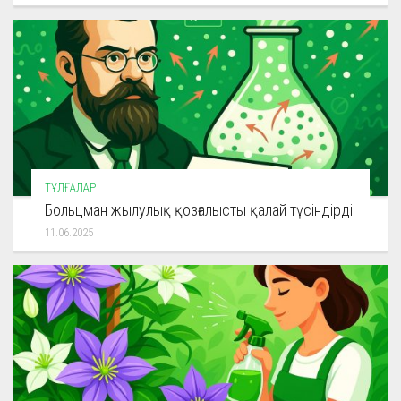
ТҰЛҒАЛАР
Больцман жылулық қозғалысты қалай түсіндірді
11.06.2025