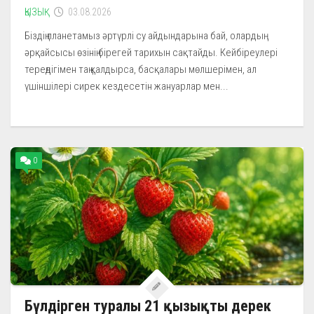
ҚЫЗЫҚ
03.08.2026
Біздің планетамыз әртүрлі су айдындарына бай, олардың
әрқайсысы өзінің бірегей тарихын сақтайды. Кейбіреулері
тереңдігімен таң қалдырса, басқалары мөлшерімен, ал
үшіншілері сирек кездесетін жануарлар мен...
0
Бүлдірген туралы 21 қызықты дерек