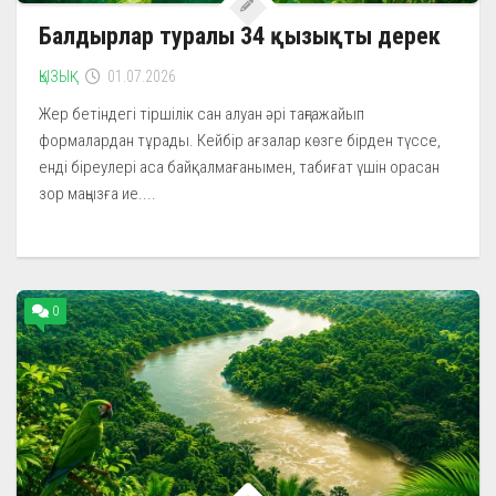
Балдырлар туралы 34 қызықты дерек
ҚЫЗЫҚ
01.07.2026
Жер бетіндегі тіршілік сан алуан әрі таңғажайып
формалардан тұрады. Кейбір ағзалар көзге бірден түссе,
енді біреулері аса байқалмағанымен, табиғат үшін орасан
зор маңызға ие....
0