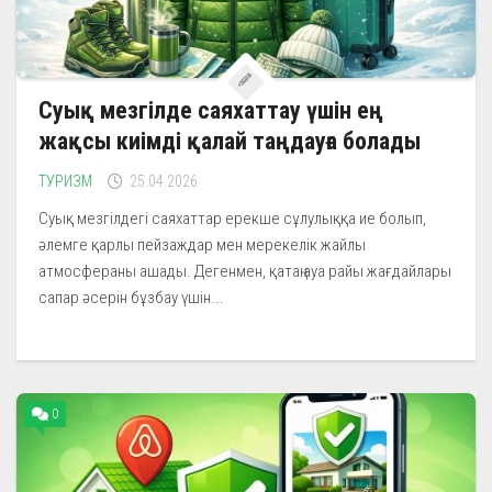
Суық мезгілде саяхаттау үшін ең
жақсы киімді қалай таңдауға болады
ТУРИЗМ
25.04.2026
Суық мезгілдегі саяхаттар ерекше сұлулыққа ие болып,
әлемге қарлы пейзаждар мен мерекелік жайлы
атмосфераны ашады. Дегенмен, қатаң ауа райы жағдайлары
сапар әсерін бұзбау үшін...
0