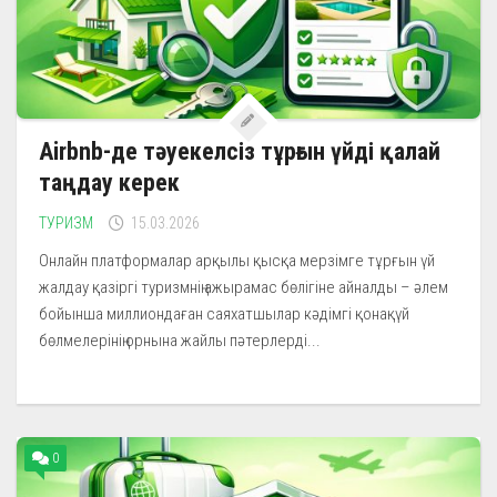
Airbnb-де тәуекелсіз тұрғын үйді қалай
таңдау керек
ТУРИЗМ
15.03.2026
Онлайн платформалар арқылы қысқа мерзімге тұрғын үй
жалдау қазіргі туризмнің ажырамас бөлігіне айналды – әлем
бойынша миллиондаған саяхатшылар кәдімгі қонақүй
бөлмелерінің орнына жайлы пәтерлерді...
0