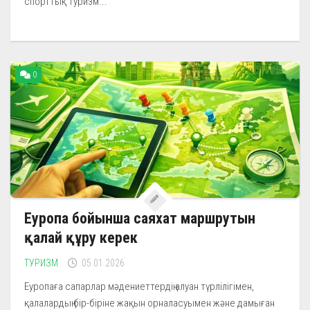
спорттық туризм...
0
Еуропа бойынша саяхат маршрутын
қалай құру керек
ТУРИЗМ
05.01.2026
Еуропаға сапарлар мәдениеттердің алуан түрлілігімен,
қалалардың бір-біріне жақын орналасуымен және дамыған