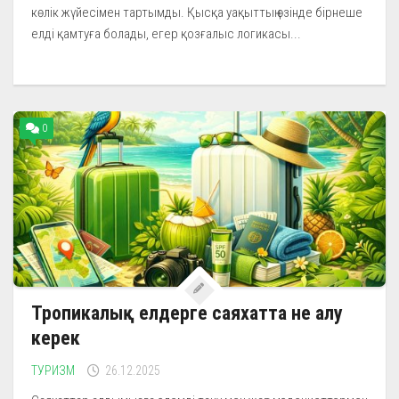
көлік жүйесімен тартымды. Қысқа уақыттың өзінде бірнеше
елді қамтуға болады, егер қозғалыс логикасы...
0
Тропикалық елдерге саяхатта не алу
керек
ТУРИЗМ
26.12.2025