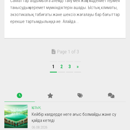
Саяхаттар алдымызға әлемді тану мен жаңа мәдениеттермен
танысудың керемет мүмкіндіктерін ашады. Ыстық климаты,
экзотикалық табиғаты және шексіз жағалауы бар бағыттар
ерекше тартымдылыққа ие. Алайда...
Page 1 of 3
1
2
3
»
ҚЫЗЫҚ
Кейбір көлдерде неге ағыс болмайды және су
қайда кетеді
06.08.2026