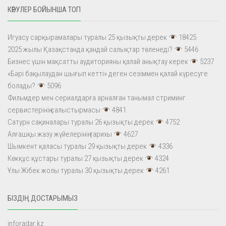
КӨРУЛЕР БОЙЫНША ТОП
Игуасу сарқырамалары туралы 25 қызықты дерек
18425
2025 жылы Қазақстанда қандай салықтар төленеді?
5446
Бизнес үшін мақсатты аудиторияны қалай анықтау керек
5237
«Бәрі бақылаудан шығып кетті» деген сезіммен қалай күресуге
болады?
5096
Фильмдер мен сериалдарға арналған танымал стриминг
сервистерінің салыстырмасы
4841
Сатурн сақиналары туралы 26 қызықты дерек
4752
Алғашқы жазу жүйелерінің тарихы
4627
Шымкент қаласы туралы 29 қызықты дерек
4336
Көкқұс құстары туралы 27 қызықты дерек
4324
Ұлы Жібек жолы туралы 30 қызықты дерек
4261
БІЗДІҢ ДОСТАРЫМЫЗ
inforadar.kz