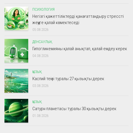
ПСИХОЛОГИЯ
Негізгі қажеттіліктерді қанағаттандыру стрессті
жеңуге қалай көмектеседі
05.08.2026
ДЕНСАУЛЫҚ
Гипогликемияны қалай анықтап, қалай емдеу керек
04.08.2026
ҚЫЗЫҚ
Каспий теңізі туралы 27 қызықты дерек
03.08.2026
ҚЫЗЫҚ
Сатурн планетасы туралы 30 қызықты дерек
01.08.2026