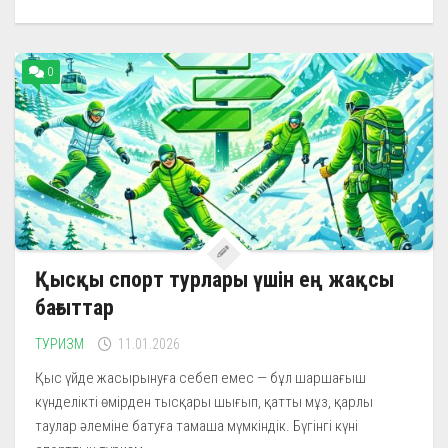
0
Қысқы спорт турлары үшін ең жақсы
бағыттар
ТУРИЗМ
11.01.2026
Қыс үйде жасырынуға себеп емес — бұл шаршағыш
күнделікті өмірден тысқары шығып, қатты мұз, қарлы
таулар әлеміне батуға тамаша мүмкіндік. Бүгінгі күні