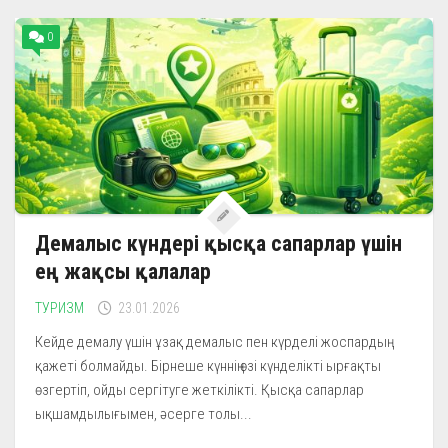
0
Демалыс күндері қысқа сапарлар үшін
ең жақсы қалалар
ТУРИЗМ
23.01.2026
Кейде демалу үшін ұзақ демалыс пен күрделі жоспардың
қажеті болмайды. Бірнеше күннің өзі күнделікті ырғақты
өзгертіп, ойды сергітуге жеткілікті. Қысқа сапарлар
ықшамдылығымен, әсерге толы...