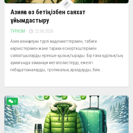
Азияға өз бетіңізбен саяхат
ұйымдастыру
ТУРИЗМ
22.06.2026
Азия өзінің алуан түрлі мәдениеттерімен, табиғи
көріністерімен және тарихи ескерткіштерімен
саяхатшыларды ерекше қызықтырады. Бір ғана құрлықтың
аумағында заманауи мегаполистерді, ежелгі
ғибадатханаларды, тропикалық аралдарды, биік...
0