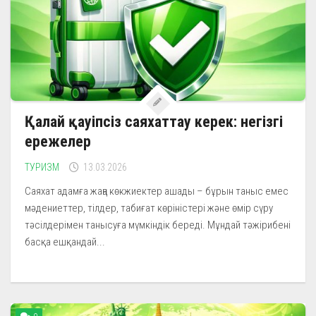
Қалай қауіпсіз саяхаттау керек: негізгі
ережелер
ТУРИЗМ
13.03.2026
Саяхат адамға жаңа көкжиектер ашады – бұрын таныс емес
мәдениеттер, тілдер, табиғат көріністері және өмір сүру
тәсілдерімен танысуға мүмкіндік береді. Мұндай тәжірибені
басқа ешқандай...