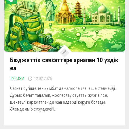
0
Бюджеттік саяхаттарға арналған 10 үздік
ел
ТУРИЗМ
12.02.2026
Саяхат бүгінде тек қымбат демалыспен ғана шектелмейді.
Дұрыс бағыт таңдалып, жоспарлау сауатты жүргізілсе,
шектеулі қаражатпен де жаңа елдерді көруге болады.
Әлемде өмір сүру деңгейі...