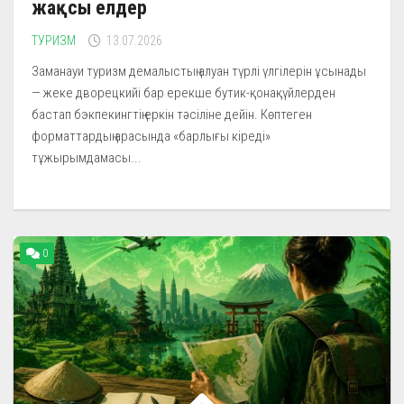
жақсы елдер
ТУРИЗМ
13.07.2026
Заманауи туризм демалыстың алуан түрлі үлгілерін ұсынады
— жеке дворецкийі бар ерекше бутик-қонақүйлерден
бастап бэкпекингтің еркін тәсіліне дейін. Көптеген
форматтардың арасында «барлығы кіреді»
тұжырымдамасы...
0