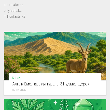
informator.kz
onlyfacts.kz
millionfacts.kz
ҚЫЗЫҚ
Алтын-Емел қорығы туралы 31 қызықты дерек
02.07.2026