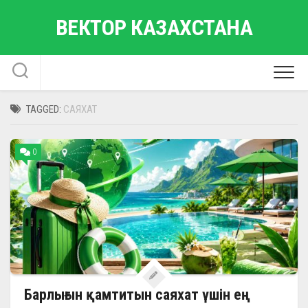
Skip
ВЕКТОР КАЗАХСТАНА
to
content
TAGGED:
САЯХАТ
0
Барлығын қамтитын саяхат үшін ең