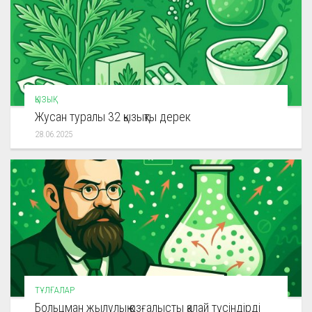
ҚЫЗЫҚ
Жусан туралы 32 қызықты дерек
28.06.2025
ТҰЛҒАЛАР
Больцман жылулық қозғалысты қалай түсіндірді