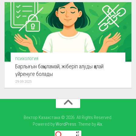
ПСИХОЛОГИЯ
Барлығын бақыламай, жіберіп алуды қалай
үйренуге болады
29.09.2025
Вектор Казахстана © 2026. All Rights Reserved.
Powered by
WordPress
. Theme by
Alx
.