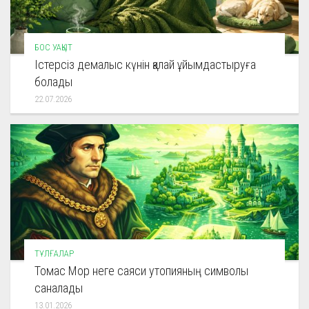
БОС УАҚЫТ
Істерсіз демалыс күнін қалай ұйымдастыруға
болады
22.07.2026
ТҰЛҒАЛАР
Томас Мор неге саяси утопияның символы
саналады
13.01.2026