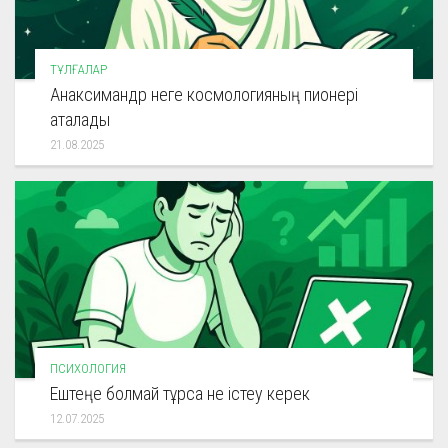
ТҰЛҒАЛАР
Анаксимандр неге космологияның пионері
аталады
21.08.2025
ПСИХОЛОГИЯ
Ештеңе болмай тұрса не істеу керек
12.07.2025