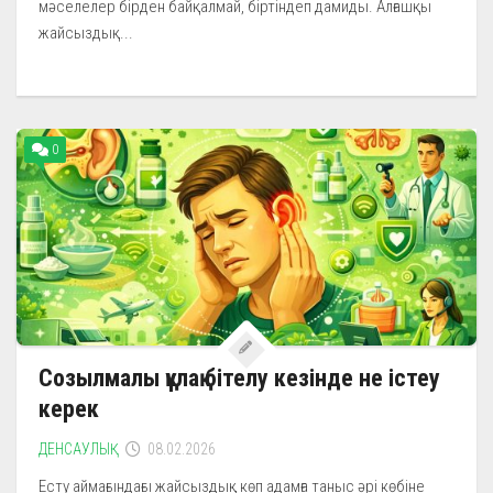
мәселелер бірден байқалмай, біртіндеп дамиды. Алғашқы
жайсыздық...
0
Созылмалы құлақ бітелу кезінде не істеу
керек
ДЕНСАУЛЫҚ
08.02.2026
Есту аймағындағы жайсыздық көп адамға таныс әрі көбіне