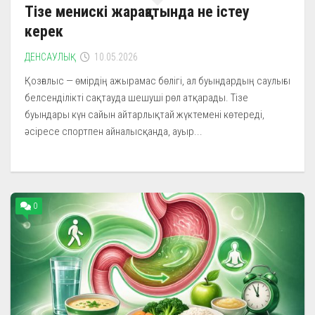
Тізе менискі жарақатында не істеу
керек
ДЕНСАУЛЫҚ
10.05.2026
Қозғалыс — өмірдің ажырамас бөлігі, ал буындардың саулығы
белсенділікті сақтауда шешуші рөл атқарады. Тізе
буындары күн сайын айтарлықтай жүктемені көтереді,
әсіресе спортпен айналысқанда, ауыр...
0