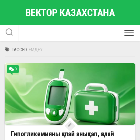
Skip
ВЕКТОР КАЗАХСТАНА
to
content
TAGGED:
ЕМДЕУ
0
Гипогликемияны қалай анықтап, қалай