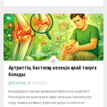
0
Артриттің бастапқы кезеңін қалай тануға
болады
ДЕНСАУЛЫҚ
09.02.2026
Буындардың саулығы адамның қозғалысына, күнделікті
белсенділігіне және жалпы өмір сапасына тікелей әсер
етеді. Қимыл-қозғалыс жүйесіне қатысты көптеген