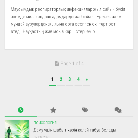
Маусымдық респираторлық инфекциялар жыл сайын бүкіл
әлемде миллиондаған адамдарды жайлайды. Ересек адам
мұндай аурулардан жылына орта есеппен екі-төрт рет
өтеді. Науқастың жағымсыз көріністері өмір...
Page 1 of 4
1
2
3
4
»
ПСИХОЛОГИЯ
Даму үшін шабыт көзін қалай табуға болады
07.08.2026