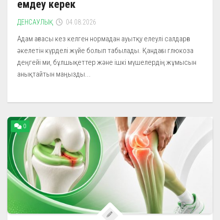
емдеу керек
ДЕНСАУЛЫҚ
04.08.2026
Адам ағзасы кез келген нормадан ауытқу елеулі салдарға
әкелетін күрделі жүйе болып табылады. Қандағы глюкоза
деңгейі ми, бұлшықеттер және ішкі мүшелердің жұмысын
анықтайтын маңызды...
0