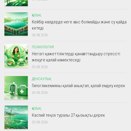
ҚЫЗЫҚ
Кейбір көлдерде неге ағыс болмайды және су қайда
кетеді
06.08.2026
ПСИХОЛОГИЯ
Негізгі қажеттіліктерді қанағаттандыру стрессті
жеңуге қалай көмектеседі
05.08.2026
ДЕНСАУЛЫҚ
Гипогликемияны қалай анықтап, қалай емдеу керек
04.08.2026
ҚЫЗЫҚ
Каспий теңізі туралы 27 қызықты дерек
03.08.2026