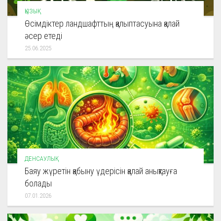
ҚЫЗЫҚ
Өсімдіктер ландшафттың қалыптасуына қалай
әсер етеді
25.06.2025
ДЕНСАУЛЫҚ
Баяу жүретін қабыну үдерісін қалай анықтауға
болады
07.01.2026