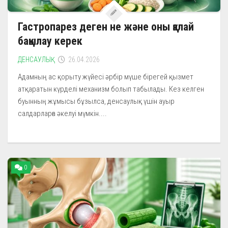
Гастропарез деген не және оны қалай
бақылау керек
ДЕНСАУЛЫҚ
26.04.2026
Адамның ас қорыту жүйесі әрбір мүше бірегей қызмет
атқаратын күрделі механизм болып табылады. Кез келген
буынның жұмысы бұзылса, денсаулық үшін ауыр
салдарларға әкелуі мүмкін....
0