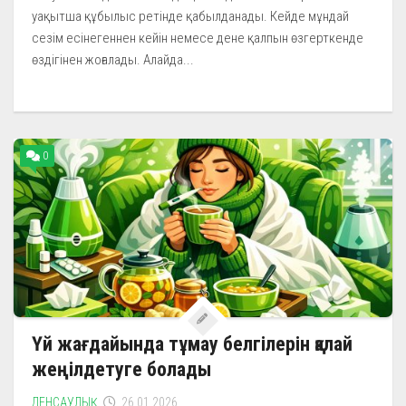
уақытша құбылыс ретінде қабылданады. Кейде мұндай
сезім есінегеннен кейін немесе дене қалпын өзгерткенде
өздігінен жоғалады. Алайда...
0
Үй жағдайында тұмау белгілерін қалай
жеңілдетуге болады
ДЕНСАУЛЫҚ
26.01.2026