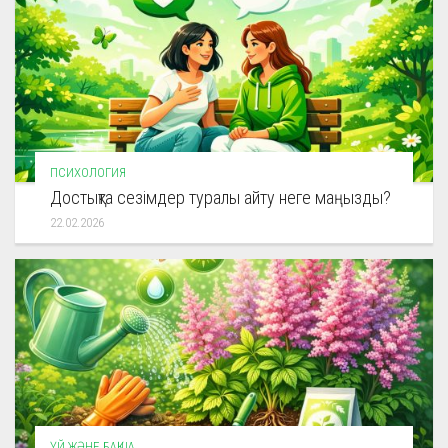
ПСИХОЛОГИЯ
Достықта сезімдер туралы айту неге маңызды?
22.02.2026
ҮЙ ЖӘНЕ БАҚША