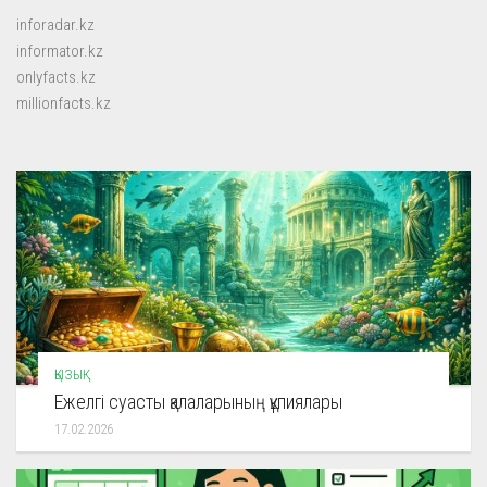
inforadar.kz
informator.kz
onlyfacts.kz
millionfacts.kz
ҚЫЗЫҚ
Ежелгі суасты қалаларының құпиялары
17.02.2026