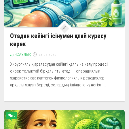
Отадан кейінгі ісінумен қалай күресу
керек
ДЕНСАУЛЫҚ
27.03.2026
Хирургиялық араласудан кейінгі қалпына келу процесі
сирек толықтай бірқалыпты өтеді — операциялық
жарақатқа ағза көптеген физиологиялық реакциялар
арқылы жауап береді, солардың ішінде ісіну негізгі...
0