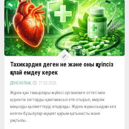
0
Тахикардия деген не және оны қауіпсіз
қалай емдеу керек
ДЕНСАУЛЫҚ
27.02.2026
Жүрек-қан тамырлары жүйесі организмге оттегі мен
қоректік заттарды қамтамасыз ете отырып, өмірлік
маңызды қызметтерді атқарады. Жүрек жұмысындағы кез
келген бұзылулар мұқият қарым-қатынасты және
уақтылы...