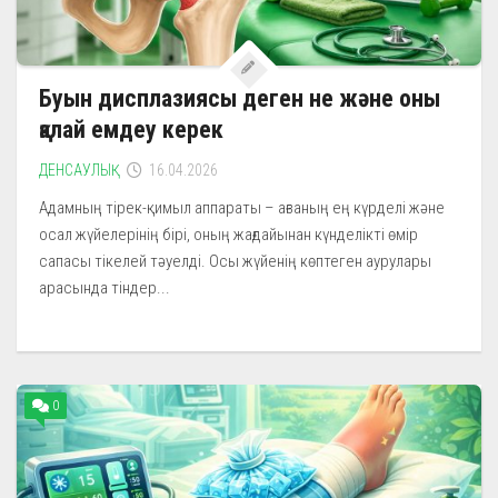
Буын дисплазиясы деген не және оны
қалай емдеу керек
ДЕНСАУЛЫҚ
16.04.2026
Адамның тірек-қимыл аппараты – ағзаның ең күрделі және
осал жүйелерінің бірі, оның жағдайынан күнделікті өмір
сапасы тікелей тәуелді. Осы жүйенің көптеген аурулары
арасында тіндер...
0