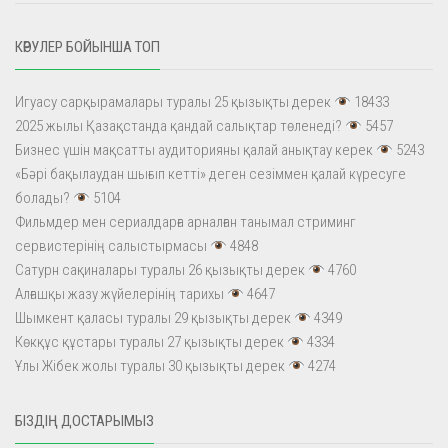
КӨРУЛЕР БОЙЫНША ТОП
Игуасу сарқырамалары туралы 25 қызықты дерек
18433
2025 жылы Қазақстанда қандай салықтар төленеді?
5457
Бизнес үшін мақсатты аудиторияны қалай анықтау керек
5243
«Бәрі бақылаудан шығып кетті» деген сезіммен қалай күресуге
болады?
5104
Фильмдер мен сериалдарға арналған танымал стриминг
сервистерінің салыстырмасы
4848
Сатурн сақиналары туралы 26 қызықты дерек
4760
Алғашқы жазу жүйелерінің тарихы
4647
Шымкент қаласы туралы 29 қызықты дерек
4349
Көкқұс құстары туралы 27 қызықты дерек
4334
Ұлы Жібек жолы туралы 30 қызықты дерек
4274
БІЗДІҢ ДОСТАРЫМЫЗ