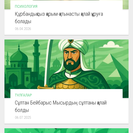
ПСИХОЛОГИЯ
Құрбандықсыз қарым-қатынасты қалай құруға
болады
06.04.2026
ТҰЛҒАЛАР
Сұлтан Бейбарыс Мысырдың сұлтаны қалай
болды
06.07.2025