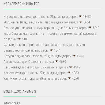
КӨРУЛЕР БОЙЫНША ТОП
Игуасу сарқырамалары туралы 25 қызықты дерек
18432
2025 жылы Қазақстанда қандай салықтар төленеді?
5454
Бизнес үшін мақсатты аудиторияны қалай анықтау керек
5243
«Бәрі бақылаудан шығып кетті» деген сезіммен қалай күресуге
болады?
5101
Фильмдер мен сериалдарға арналған танымал стриминг
сервистерінің салыстырмасы
4844
Сатурн сақиналары туралы 26 қызықты дерек
4759
Алғашқы жазу жүйелерінің тарихы
4639
Шымкент қаласы туралы 29 қызықты дерек
4342
Көкқұс құстары туралы 27 қызықты дерек
4330
Ұлы Жібек жолы туралы 30 қызықты дерек
4270
БІЗДІҢ ДОСТАРЫМЫЗ
inforadar.kz