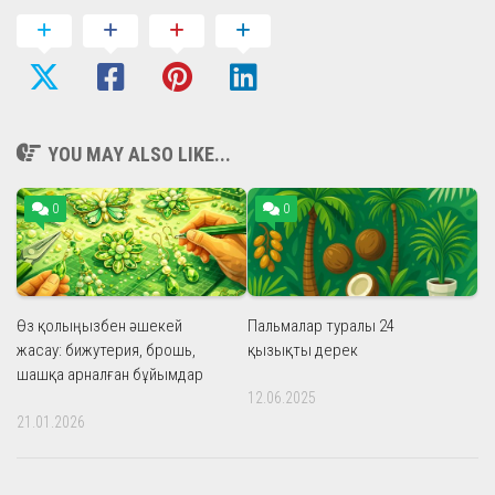
YOU MAY ALSO LIKE...
0
0
Өз қолыңызбен әшекей
Пальмалар туралы 24
жасау: бижутерия, брошь,
қызықты дерек
шашқа арналған бұйымдар
12.06.2025
21.01.2026