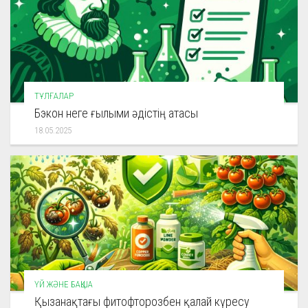
ТҰЛҒАЛАР
Бэкон неге ғылыми әдістің атасы
18.05.2025
ҮЙ ЖӘНЕ БАҚША
Қызанақтағы фитофторозбен қалай күресу