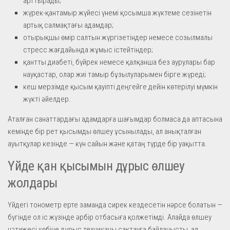
арттырады;
жүрек-қантамыр жүйесі үнемі қосымша жүктеме сезінетін
артық салмақтағы адамдар;
отырықшы өмір салтын жүргізетіндер немесе созылмалы
стресс жағдайында жұмыс істейтіндер;
қантты диабеті, бүйрек немесе қалқанша без аурулары бар
науқастар, олар жиі тамыр бұзылуларымен бірге жүреді;
кеш мерзімде қысым қауіпті деңгейге дейін көтерілуі мүмкін
жүкті әйелдер.
Аталған санаттардағы адамдарға шағымдар болмаса да аптасына
кемінде бір рет қысымды өлшеу ұсынылады, ал анықталған
ауытқулар кезінде — күн сайын және қатаң түрде бір уақытта.
Үйде қан қысымын дұрыс өлшеу
жолдары
Үйдегі тонометр ерте заманда сирек кездесетін нәрсе болатын —
бүгінде ол іс жүзінде әрбір отбасыға қолжетімді. Алайда өлшеу
нәтижесі көбіне дұрыс техниканы сақтауға байланысты, ал