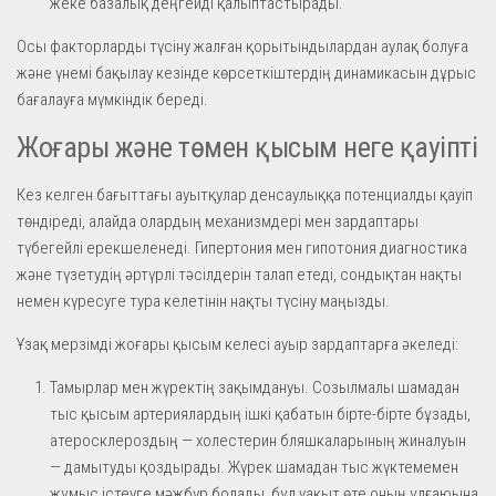
жеке базалық деңгейді қалыптастырады.
Осы факторларды түсіну жалған қорытындылардан аулақ болуға
және үнемі бақылау кезінде көрсеткіштердің динамикасын дұрыс
бағалауға мүмкіндік береді.
Жоғары және төмен қысым неге қауіпті
Кез келген бағыттағы ауытқулар денсаулыққа потенциалды қауіп
төндіреді, алайда олардың механизмдері мен зардаптары
түбегейлі ерекшеленеді. Гипертония мен гипотония диагностика
және түзетудің әртүрлі тәсілдерін талап етеді, сондықтан нақты
немен күресуге тура келетінін нақты түсіну маңызды.
Ұзақ мерзімді жоғары қысым келесі ауыр зардаптарға әкеледі:
Тамырлар мен жүректің зақымдануы. Созылмалы шамадан
тыс қысым артериялардың ішкі қабатын бірте-бірте бұзады,
атеросклероздың — холестерин бляшкаларының жиналуын
— дамытуды қоздырады. Жүрек шамадан тыс жүктемемен
жұмыс істеуге мәжбүр болады, бұл уақыт өте оның ұлғаюына