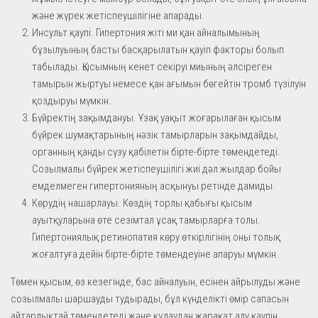
және жүрек жетіспеушілігіне апарады.
Инсульт қаупі. Гипертония жіті ми қан айналымының
бұзылуының басты басқарылатын қауіп факторы болып
табылады. Қысымның кенет секіруі миының әлсіреген
тамырын жыртуы немесе қан ағымын бөгейтін тромб түзілуін
қоздыруы мүмкін.
Бүйректің зақымдануы. Ұзақ уақыт жоғарылаған қысым
бүйрек шумақтарының нәзік тамырларын зақымдайды,
органның қанды сүзу қабілетін бірте-бірте төмендетеді.
Созылмалы бүйрек жетіспеушілігі жиі дәл жылдар бойы
емделмеген гипертонияның асқынуы ретінде дамиды.
Көрудің нашарлауы. Көздің торлы қабығы қысым
ауытқуларына өте сезімтал ұсақ тамырларға толы.
Гипертониялық ретинопатия көру өткірлігінің оны толық
жоғалтуға дейін бірте-бірте төмендеуіне апаруы мүмкін.
Төмен қысым, өз кезегінде, бас айналуын, есінен айрылуды және
созылмалы шаршауды тудырады, бұл күнделікті өмір сапасын
айтарлықтай төмендетеді және құлаудан жарақат алу қаупін