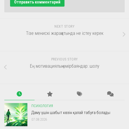
NEXT STORY
Тізе менискі жарақатында не істеу керек
PREVIOUS STORY
Ең мотивациялық өмірбаяндар: шолу
ПСИХОЛОГИЯ
Даму үшін шабыт көзін қалай табуға болады
07.08.2026