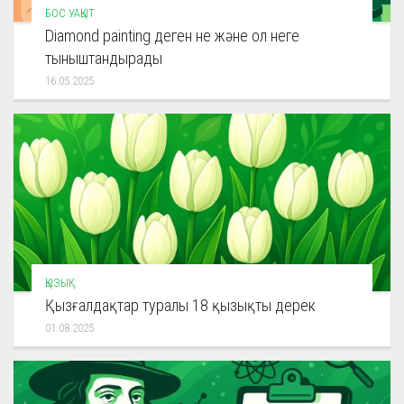
БОС УАҚЫТ
Diamond painting деген не және ол неге
тыныштандырады
16.05.2025
ҚЫЗЫҚ
Қызғалдақтар туралы 18 қызықты дерек
01.08.2025