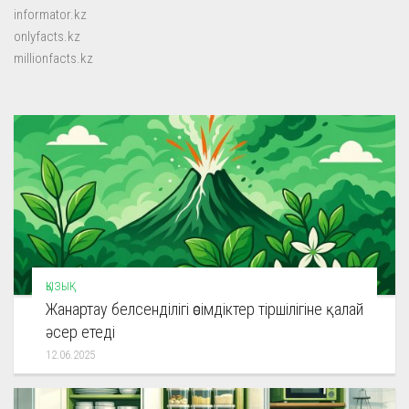
informator.kz
onlyfacts.kz
millionfacts.kz
ҚЫЗЫҚ
Жанартау белсенділігі өсімдіктер тіршілігіне қалай
әсер етеді
12.06.2025