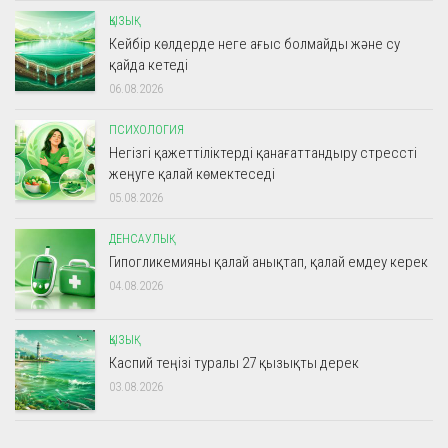
ҚЫЗЫҚ
Кейбір көлдерде неге ағыс болмайды және су
қайда кетеді
06.08.2026
ПСИХОЛОГИЯ
Негізгі қажеттіліктерді қанағаттандыру стрессті
жеңуге қалай көмектеседі
05.08.2026
ДЕНСАУЛЫҚ
Гипогликемияны қалай анықтап, қалай емдеу керек
04.08.2026
ҚЫЗЫҚ
Каспий теңізі туралы 27 қызықты дерек
03.08.2026