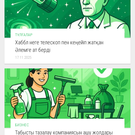
ТҰЛҒАЛАР
Хаббл неге телескоп пен кеңейіп жатқан
Әлемге ат берді
17.11.2025
БИЗНЕС
Табысты тазалау компаниясын ашу жолдары