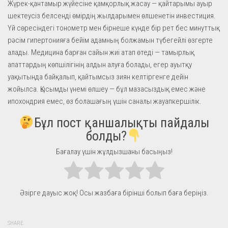
Жүрек-қантамыр жүйесіне қамқорлық жасау — қайтарымы ауыр
шектеусіз белсенді өмірдің жылдарымен өлшенетін инвестиция.
Үй сөресіндегі тонометр мен бірнеше күнде бір рет бес минуттық
рәсім гипертонияға бейім адамның болжамын түбегейлі өзгерте
алады. Медицина барған сайын жиі атап өтеді — тамырлық
апаттардың көпшілігінің алдын алуға болады, егер ауытқу
уақытында байқалып, қайтымсыз зиян келтіргенге дейін
жойылса. Қысымды үнемі өлшеу — бұл мазасыздық емес және
ипохондрия емес, өз болашағың үшін саналы жауапкершілік.
Бұл пост қаншалықты пайдалы
болды?
Бағалау үшін жұлдызшаны басыңыз!
Әзірге дауыс жоқ! Осы жазбаға бірінші болып баға беріңіз.
SHARE