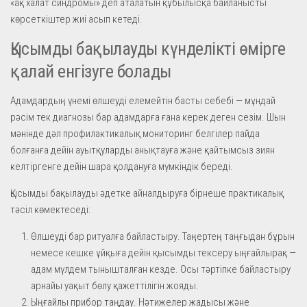
«ақ халат синдромы» деп аталатын құбылысқа байланысты
көрсеткіштер жиі асып кетеді.
Қысымды бақылауды күнделікті өмірге
қалай енгізуге болады
Адамдардың үнемі өлшеуді елемейтін басты себебі — мұндай
рәсім тек диагнозы бар адамдарға ғана керек деген сезім. Шын
мәнінде дәл профилактикалық мониторинг белгілер пайда
болғанға дейін ауытқуларды анықтауға және қайтымсыз зиян
келтіргенге дейін шара қолдануға мүмкіндік береді.
Қысымды бақылауды әдетке айналдыруға бірнеше практикалық
тәсіл көмектеседі:
Өлшеуді бар ритуалға байластыру. Таңертең таңғыдан бұрын
немесе кешке ұйқыға дейін қысымды тексеру ыңғайлырақ —
адам мүлдем тынышталған кезде. Осы тәртіпке байластыру
арнайы уақыт бөлу қажеттілігін жояды.
Ыңғайлы прибор таңдау. Нәтижелер жадысы және