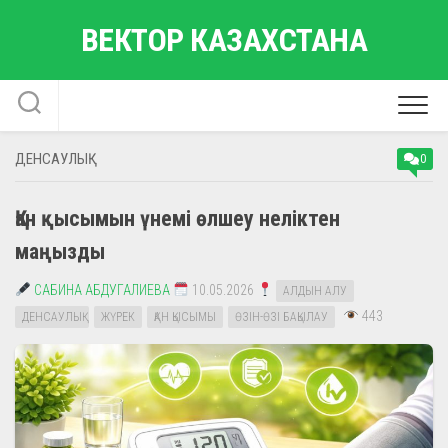
Skip
ВЕКТОР КАЗАХСТАНА
to
content
ДЕНСАУЛЫҚ
0
Қан қысымын үнемі өлшеу неліктен
маңызды
САБИНА АБДУГАЛИЕВА
10.05.2026
АЛДЫН АЛУ
443
ДЕНСАУЛЫҚ
ЖҮРЕК
ҚАН ҚЫСЫМЫ
ӨЗІН-ӨЗІ БАҚЫЛАУ