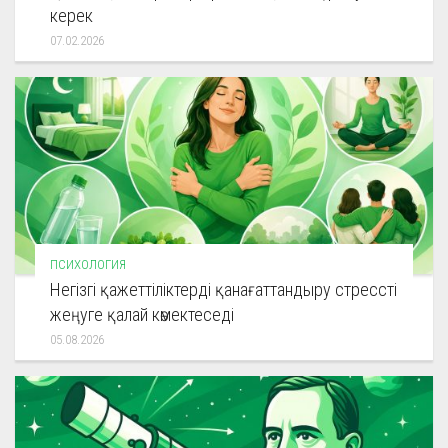
керек
07.02.2026
ПСИХОЛОГИЯ
Негізгі қажеттіліктерді қанағаттандыру стрессті
жеңуге қалай көмектеседі
05.08.2026