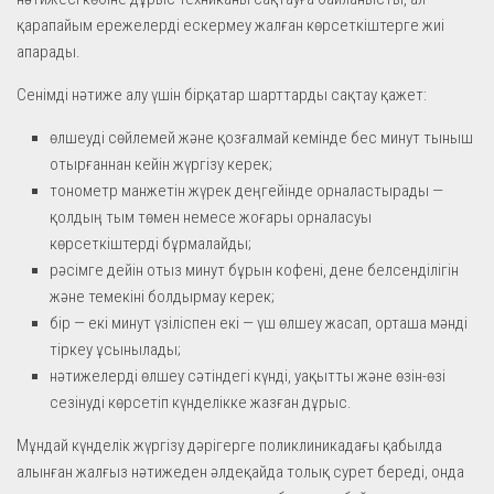
қарапайым ережелерді ескермеу жалған көрсеткіштерге жиі
апарады.
Сенімді нәтиже алу үшін бірқатар шарттарды сақтау қажет:
өлшеуді сөйлемей және қозғалмай кемінде бес минут тыныш
отырғаннан кейін жүргізу керек;
тонометр манжетін жүрек деңгейінде орналастырады —
қолдың тым төмен немесе жоғары орналасуы
көрсеткіштерді бұрмалайды;
рәсімге дейін отыз минут бұрын кофені, дене белсенділігін
және темекіні болдырмау керек;
бір — екі минут үзіліспен екі — үш өлшеу жасап, орташа мәнді
тіркеу ұсынылады;
нәтижелерді өлшеу сәтіндегі күнді, уақытты және өзін-өзі
сезінуді көрсетіп күнделікке жазған дұрыс.
Мұндай күнделік жүргізу дәрігерге поликлиникадағы қабылда
алынған жалғыз нәтижеден әлдеқайда толық сурет береді, онда