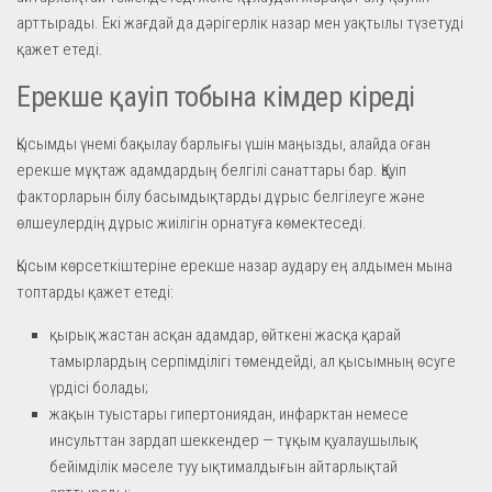
арттырады. Екі жағдай да дәрігерлік назар мен уақтылы түзетуді
қажет етеді.
Ерекше қауіп тобына кімдер кіреді
Қысымды үнемі бақылау барлығы үшін маңызды, алайда оған
ерекше мұқтаж адамдардың белгілі санаттары бар. Қауіп
факторларын білу басымдықтарды дұрыс белгілеуге және
өлшеулердің дұрыс жиілігін орнатуға көмектеседі.
Қысым көрсеткіштеріне ерекше назар аудару ең алдымен мына
топтарды қажет етеді:
қырық жастан асқан адамдар, өйткені жасқа қарай
тамырлардың серпімділігі төмендейді, ал қысымның өсуге
үрдісі болады;
жақын туыстары гипертониядан, инфарктан немесе
инсульттан зардап шеккендер — тұқым қуалаушылық
бейімділік мәселе туу ықтималдығын айтарлықтай