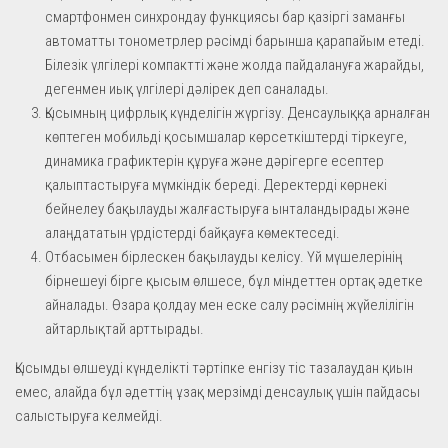
смартфонмен синхрондау функциясы бар қазіргі заманғы
автоматты тонометрлер рәсімді барынша қарапайым етеді.
Білезік үлгілері компактті және жолда пайдалануға жарайды,
дегенмен иық үлгілері дәлірек деп саналады.
Қысымның цифрлық күнделігін жүргізу. Денсаулыққа арналған
көптеген мобильді қосымшалар көрсеткіштерді тіркеуге,
динамика графиктерін құруға және дәрігерге есептер
қалыптастыруға мүмкіндік береді. Деректерді көрнекі
бейнелеу бақылауды жалғастыруға ынталандырады және
алаңдататын үрдістерді байқауға көмектеседі.
Отбасымен бірлескен бақылауды келісу. Үй мүшелерінің
бірнешеуі бірге қысым өлшесе, бұл міндеттен ортақ әдетке
айналады. Өзара қолдау мен еске салу рәсімнің жүйелілігін
айтарлықтай арттырады.
Қысымды өлшеуді күнделікті тәртіпке енгізу тіс тазалаудан қиын
емес, алайда бұл әдеттің ұзақ мерзімді денсаулық үшін пайдасы
салыстыруға келмейді.