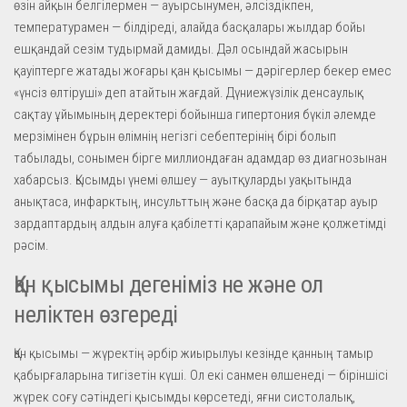
өзін айқын белгілермен — ауырсынумен, әлсіздікпен,
температурамен — білдіреді, алайда басқалары жылдар бойы
ешқандай сезім тудырмай дамиды. Дәл осындай жасырын
қауіптерге жатады жоғары қан қысымы — дәрігерлер бекер емес
«үнсіз өлтіруші» деп атайтын жағдай. Дүниежүзілік денсаулық
сақтау ұйымының деректері бойынша гипертония бүкіл әлемде
мерзімінен бұрын өлімнің негізгі себептерінің бірі болып
табылады, сонымен бірге миллиондаған адамдар өз диагнозынан
хабарсыз. Қысымды үнемі өлшеу — ауытқуларды уақытында
анықтаса, инфарктың, инсульттың және басқа да бірқатар ауыр
зардаптардың алдын алуға қабілетті қарапайым және қолжетімді
рәсім.
Қан қысымы дегеніміз не және ол
неліктен өзгереді
Қан қысымы — жүректің әрбір жиырылуы кезінде қанның тамыр
қабырғаларына тигізетін күші. Ол екі санмен өлшенеді — біріншісі
жүрек соғу сәтіндегі қысымды көрсетеді, яғни систолалық,