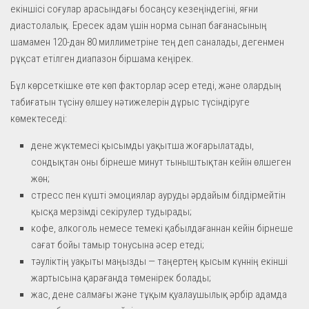
екіншісі соғулар арасындағы босаңсу кезеңіндегіні, яғни
диастолалық. Ересек адам үшін норма сынап бағанасының
шамамен 120-дан 80 миллиметріне тең деп саналады, дегенмен
рұқсат етілген диапазон біршама кеңірек.
Бұл көрсеткішке өте көп факторлар әсер етеді, және олардың
табиғатын түсіну өлшеу нәтижелерін дұрыс түсіндіруге
көмектеседі:
дене жүктемесі қысымды уақытша жоғарылатады,
сондықтан оны бірнеше минут тыныштықтан кейін өлшеген
жөн;
стресс пен күшті эмоциялар ауруды әрдайым білдірмейтін
қысқа мерзімді секірулер тудырады;
кофе, алкоголь немесе темекі қабылдағаннан кейін бірнеше
сағат бойы тамыр тонусына әсер етеді;
тәуліктің уақыты маңызды — таңертең қысым күннің екінші
жартысына қарағанда төменірек болады;
жас, дене салмағы және тұқым қуалаушылық әрбір адамда