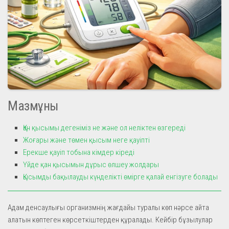
Мазмұны
Қан қысымы дегеніміз не және ол неліктен өзгереді
Жоғары және төмен қысым неге қауіпті
Ерекше қауіп тобына кімдер кіреді
Үйде қан қысымын дұрыс өлшеу жолдары
Қысымды бақылауды күнделікті өмірге қалай енгізуге болады
Адам денсаулығы организмнің жағдайы туралы көп нәрсе айта
алатын көптеген көрсеткіштерден құралады. Кейбір бұзылулар