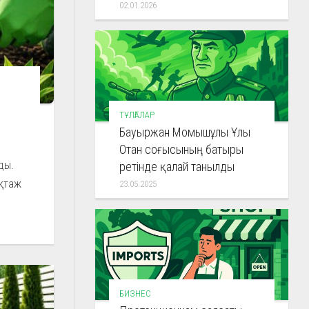
02.01.2026
ТҰЛҒАЛАР
Бауыржан Момышұлы Ұлы
Отан соғысының батыры
ды.
ретінде қалай танылды
ұқтаж
23.05.2025
БИЗНЕС