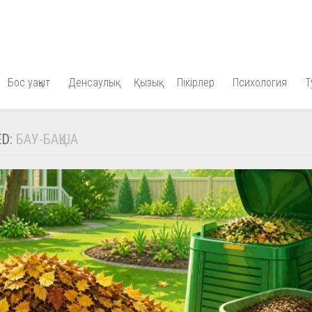
Бос уақыт
Денсаулық
Қызық
Пікірлер
Психология
Т
ED:
БАУ-БАҚША