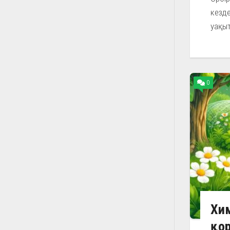
кезде
уақыт
0
Хи
қор