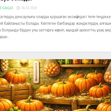
НЕ БАҚША
06.03.2026
іктердің денсаулығы оларды қоршаған экожүйедегі тепе-теңдікке
ей байланысты болады. Көптеген бағбандар жәндіктердің алғаш
 болуында бірден улы заттарға жүгініп, мұндай әрекеттің ұзақ мер
рын...