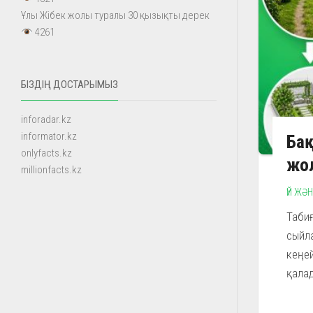
Ұлы Жібек жолы туралы 30 қызықты дерек
4261
БІЗДІҢ ДОСТАРЫМЫЗ
inforadar.kz
informator.kz
Бақ
onlyfacts.kz
жо
millionfacts.kz
ҮЙ ЖӘ
Табиғ
сыйла
кеңей
қалад