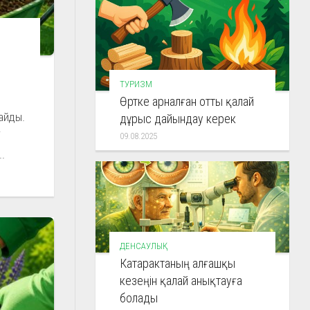
ТУРИЗМ
Өртке арналған отты қалай
айды.
дұрыс дайындау керек
і
09.08.2025
.
ДЕНСАУЛЫҚ
Катарактаның алғашқы
кезеңін қалай анықтауға
болады