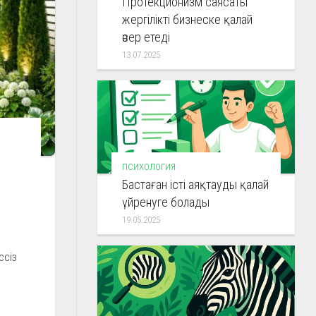
Протекционизм саясаты
жергілікті бизнеске қалай
әсер етеді
13.07.2025
ПСИХОЛОГИЯ
Бастаған істі аяқтауды қалай
үйренуге болады
19.05.2025
ссіз