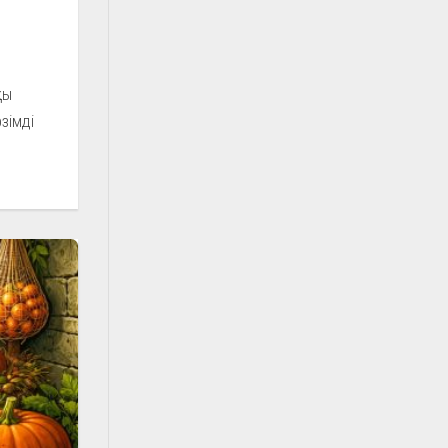
қы
зімді