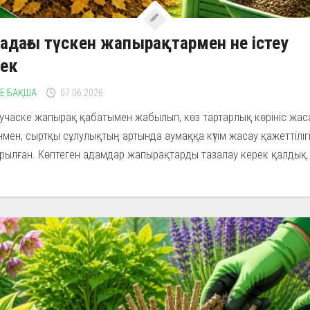
адағы түскен жапырақтармен не істеу
рек
НЕ БАҚША
07.06.2026
 учаске жапырақ қабатымен жабылып, көз тартарлық көрініс жас
мен, сыртқы сұлулықтың артында аумаққа күтім жасау қажеттіліг
ылған. Көптеген адамдар жапырақтарды тазалау керек қалдық..