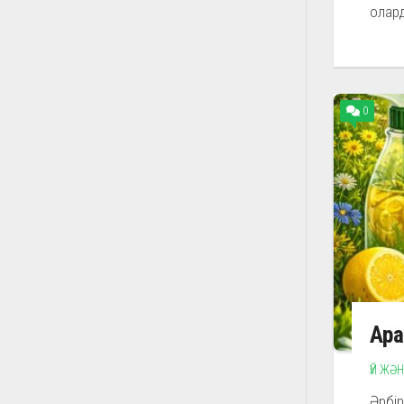
олард
0
Ара
ҮЙ ЖӘ
Әрбір