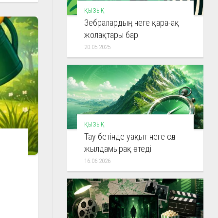
ҚЫЗЫҚ
Зебралардың неге қара-ақ
жолақтары бар
20.05.2025
ҚЫЗЫҚ
Тау бетінде уақыт неге сәл
жылдамырақ өтеді
16.06.2026