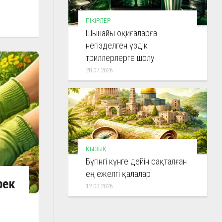
ПІКІРЛЕР
Шынайы оқиғаларға
негізделген үздік
триллерлерге шолу
28.07.2026
ҚЫЗЫҚ
Бүгінгі күнге дейін сақталған
ең ежелгі қалалар
рек
12.03.2026