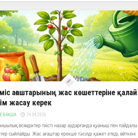
іс ағаштарының жас көшеттеріне қалай
ім жасау керек
НЕ БАҚША
29.04.2026
ншылық өсімдіктер тиісті назар аударғанда қуаныш пен пайдалы
тер сыйлайды. Жас ағаштар ерекше тәсілді қажет етеді, өйткені