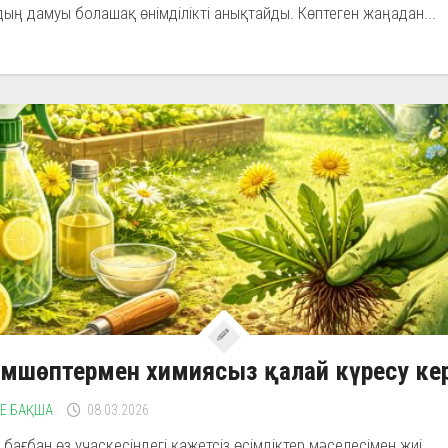
ың дамуы болашақ өнімділікті анықтайды. Көптеген жаңадан...
мшөптермен химиясыз қалай күресу ке
НЕ БАҚША
08.03.2026
 бағбан өз учаскесіндегі қажетсіз өсімдіктер мәселесімен жиі