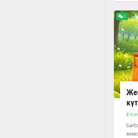
0
Жем
күт
ҮЙ ЖӘ
Бағба
жеміс