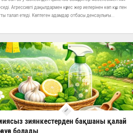
седі. Агрессивті дақылдармен күрес жер иелерінен көп күш пен
ты талап етеді. Көптеген адамдар отбасы денсаулығы...
миясыз зиянкестерден бақшаны қалай
ғауға болады