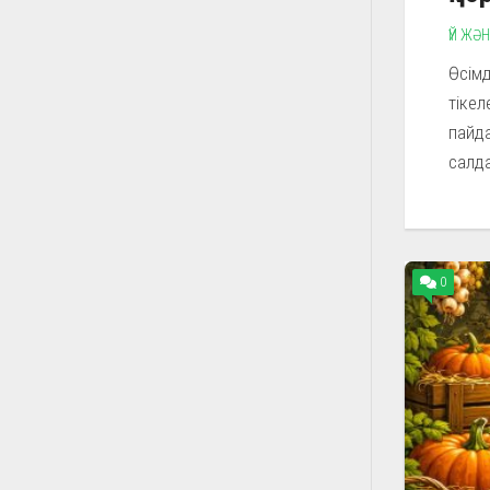
ҮЙ ЖӘ
Өсімд
тікел
пайда
салда
0