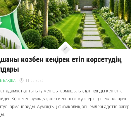
шаны көзбен кеңірек етіп көрсетудің
лдары
НЕ БАҚША
11.05.2026
ат адамзатқа тынығу мен шығармашылық үшін құнды кеңістік
йды. Көптеген ауылдық жер иелері өз мүліктерінің шекараларын
туді армандайды. Аумақтың физикалық өлшемдері әдетте өзгері
ы,...