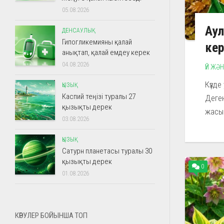
05.08.2026
Аул
ДЕНСАУЛЫҚ
Гипогликемияны қалай
ке
анықтап, қалай емдеу керек
04.08.2026
ҮЙ ЖӘ
Күзде
ҚЫЗЫҚ
Каспий теңізі туралы 27
Деген
қызықты дерек
жасыр
03.08.2026
ҚЫЗЫҚ
Сатурн планетасы туралы 30
қызықты дерек
0
01.08.2026
КӨРУЛЕР БОЙЫНША ТОП