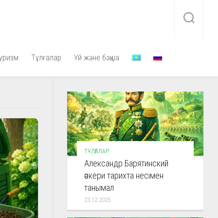
уризм
Тұлғалар
Үй және бақша
ТҰЛҒАЛАР
Александр Барятинский
әскери тарихта несімен
танымал
23.12.2025