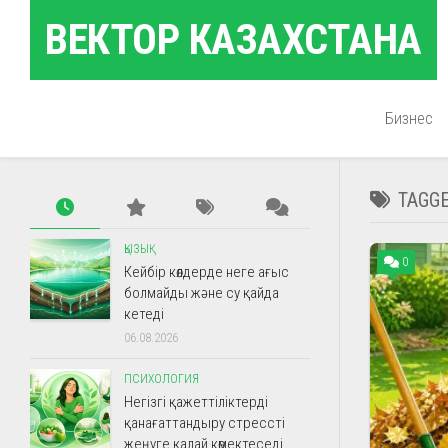
Skip
ВЕКТОР КАЗАХСТАНА
to
content
Бизнес
TAGG
ҚЫЗЫҚ
0
Кейбір көлдерде неге ағыс
болмайды және су қайда
кетеді
06.08.2026
ПСИХОЛОГИЯ
Негізгі қажеттіліктерді
қанағаттандыру стрессті
жеңуге қалай көмектеседі