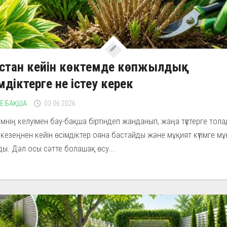
стан кейін көктемде көпжылдық
мдіктерге не істеу керек
НЕ БАҚША
03.06.2026
мнің келуімен бау-бақша біртіндеп жанданып, жаңа түстерге тола
кезеңнен кейін өсімдіктер ояна бастайды және мұқият күтімге м
ы. Дәл осы сәтте болашақ өсу...