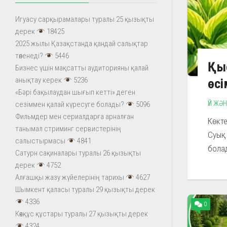
Игуасу сарқырамалары туралы 25 қызықты
дерек
18425
2025 жылы Қазақстанда қандай салықтар
төленеді?
5446
Қы
Бизнес үшін мақсатты аудиторияны қалай
анықтау керек
5236
өсі
«Бәрі бақылаудан шығып кетті» деген
ҮЙ ЖӘ
сезіммен қалай күресуге болады?
5096
Фильмдер мен сериалдарға арналған
Көкте
танымал стриминг сервистерінің
Суық 
салыстырмасы
4841
болад
Сатурн сақиналары туралы 26 қызықты
дерек
4752
Алғашқы жазу жүйелерінің тарихы
4627
Шымкент қаласы туралы 29 қызықты дерек
4336
0
Көкқұс құстары туралы 27 қызықты дерек
4324