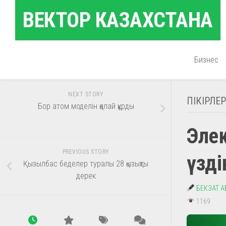
Skip
ВЕКТОР КАЗАХСТАНА
to
content
Бизнес
NEXT STORY
ПІКІРЛЕР
Бор атом моделін қалай құрды
Элек
PREVIOUS STORY
үзді
Қызылбас беделер туралы 28 қызықты
дерек
БЕКЗАТ 
1169