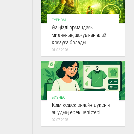
ТУРИЗМ
Өзіңізді ормандағы
мидияның шағуынан қалай
қорғауға болады
01.02.2026
БИЗНЕС
Киім-кешек онлайн-дүкенін
ашудың ерекшеліктері
07.07.2025