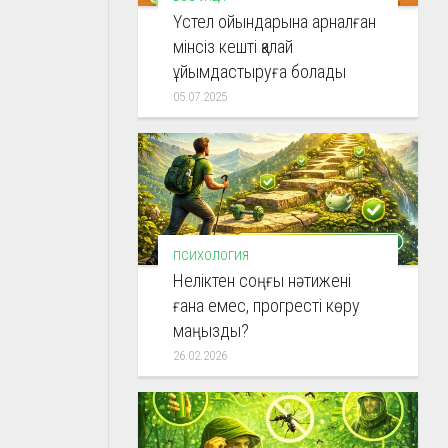
Үстел ойындарына арналған
мінсіз кешті қалай
ұйымдастыруға болады
05.07.2025
ПСИХОЛОГИЯ
Неліктен соңғы нәтижені
ғана емес, прогресті көру
маңызды?
26.02.2026