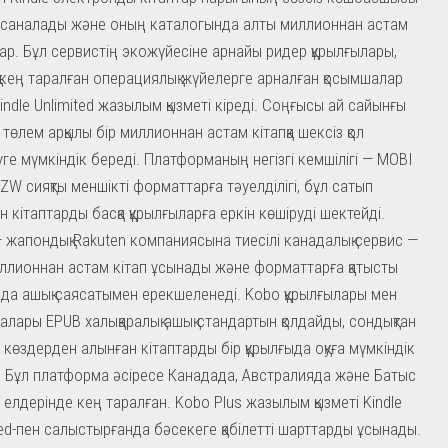
саналады және оның каталогында алты миллионнан астам
бар. Бұл сервистің экожүйесіне арнайы ридер құрылғылары,
 кең таралған операциялық жүйелерге арналған қосымшалар
indle Unlimited жазылым қызметі кіреді. Соңғысы ай сайынғы
ы төлем арқылы бір миллионнан астам кітапқа шексіз қол
уге мүмкіндік береді. Платформаның негізгі кемшілігі — MOBI
ZW сияқты меншікті форматтарға тәуелділігі, бұл сатып
н кітаптарды басқа құрылғыларға еркін көшіруді шектейді.
 жапондық Rakuten компаниясына тиесілі канадалық сервис —
ллионнан астам кітап ұсынады және форматтарға қатысты
йда ашық саясатымен ерекшеленеді. Kobo құрылғылары мен
алары EPUB халықаралық ашық стандартын қолдайды, сондықтан
і көздерден алынған кітаптарды бір құрылғыда оқуға мүмкіндік
. Бұл платформа әсіресе Канадада, Австралияда және Батыс
 елдерінде кең таралған. Kobo Plus жазылым қызметі Kindle
ted-пен салыстырғанда бәсекеге қабілетті шарттарды ұсынады.