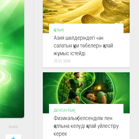
ҚЫЗЫҚ
Азия шөлдеріндегі «ән
салатын құм төбелері» қалай
жұмыс істейді
25.01.2026
ДЕНСАУЛЫҚ
Физикалық белсенділік пен
қалпына келуді қалай үйлестіру
SHARE
керек