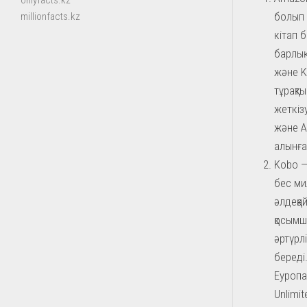
onlyfacts.kz
болып 
millionfacts.kz
кітап 
барлық
және K
тұрақт
жеткіз
және A
алынға
Kobo —
бес ми
әлдеқа
қосымш
әртүрл
береді
Еуропа
Unlimi