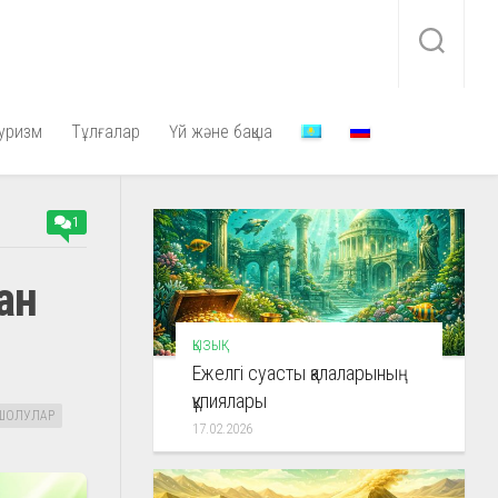
уризм
Тұлғалар
Үй және бақша
1
ан
ҚЫЗЫҚ
Ежелгі суасты қалаларының
құпиялары
ШОЛУЛАР
17.02.2026