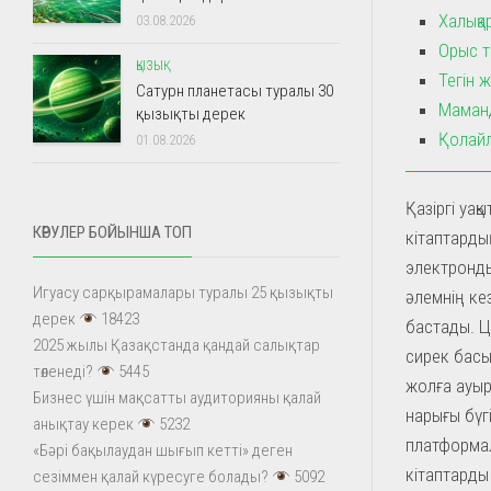
Халықа
03.08.2026
Орыс т
ҚЫЗЫҚ
Тегін 
Сатурн планетасы туралы 30
Маманд
қызықты дерек
Қолайл
01.08.2026
Қазіргі уақ
КӨРУЛЕР БОЙЫНША ТОП
кітаптарды
электронды
Игуасу сарқырамалары туралы 25 қызықты
әлемнің ке
дерек
18423
бастады. Ц
2025 жылы Қазақстанда қандай салықтар
сирек басы
төленеді?
5445
жолға ауыр
Бизнес үшін мақсатты аудиторияны қалай
нарығы бүг
анықтау керек
5232
платформал
«Бәрі бақылаудан шығып кетті» деген
кітаптарды
сезіммен қалай күресуге болады?
5092