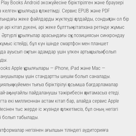
 Play Books Android экожүйесіне біріктірілген және браузері
з келген құрылғыда қолжетімді. Сервис EPUB және PDF
ындағы жеке файлдарды жүктеуді қолдайды, сондықтан ол бір
е әрі кітап дүкені, әрі жеке бұлттық кітапхана ретінде жұмыс
і. Әртүрлі құрылғылар арасындағы оқу позициясын синхрондау
 жұмыс істейді, бұл күн ішінде смартфон мен планшет
да ауысып оқитын адамдар үшін үлкен артықшылық болып
ады.
Books Apple құрылғылары — iPhone, iPad және Mac —
анушылары үшін стандартты шешім болып саналады.
иялық жүйемен тығыз біріктірілуі қосымша бағдарламалар
ай-ақ ыңғайлы пайдаланушы тәжірибесін қамтамасыз етеді.
гта екі миллионнан астам кітап бар, алайда сервис Apple
есінен тыс жерде іс жүзінде қолжетімсіз, бұл оның негізгі
і болып табылады.
атформалар негізінен ағылшын тіліндегі аудиторияға