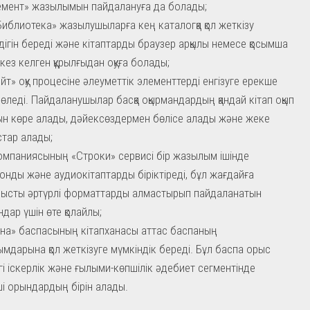
мент» жазылымын пайдалануға да болады;
иблиотека» жазылушыларға кең каталогқа қол жеткізу
дігін береді және кітаптарды браузер арқылы немесе қосымша
 кез келген құрылғыдан оқуға болады;
йт» оқу процесіне әлеуметтік элементтерді енгізуге ерекше
бөледі. Пайдаланушылар басқа оқырмандардың қандай кітап оқып
ын көре алады, дәйексөздермен бөлісе алады және жеке
тар алады;
мпаниясының «Строки» сервисі бір жазылым ішінде
онды және аудиокітаптарды біріктіреді, бұл жағдайға
ысты әртүрлі форматтарды алмастырып пайдаланатын
ндар үшін өте қолайлы;
на» баспасының кітапханасы аттас баспаның
мдарына қол жеткізуге мүмкіндік береді. Бұл баспа орыс
егі іскерлік және ғылыми-көпшілік әдебиет сегментінде
і орындардың бірін алады.