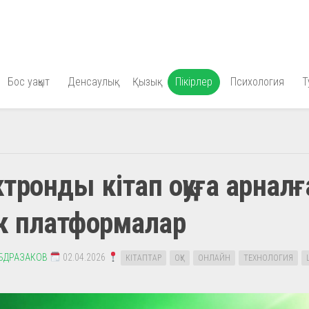
Бос уақыт
Денсаулық
Қызық
Пікірлер
Психология
Т
тронды кітап оқуға арналғ
к платформалар
АБДРАЗАКОВ
02.04.2026
КІТАПТАР
ОҚУ
ОНЛАЙН
ТЕХНОЛОГИЯ