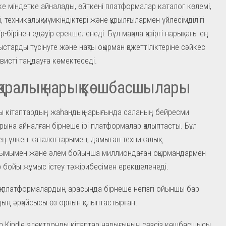
е міндетке айналады, өйткені платформалар каталог көлемі,
і, техникалық мүмкіндіктері және құрылғылармен үйлесімділігі
-бірінен едәуір ерекшеленеді. Бұл мақала қазіргі нарықтағы ең
старды түсінуге және нақты оқырман қажеттіліктеріне сәйкес
рвисті таңдауға көмектеседі.
аралық нарық көшбасшылары
ы кітаптардың жаһандық нарығында саланың бейресми
рына айналған бірнеше ірі платформалар қалыптасты. Бұл
ең үлкен каталогтарымен, дамыған техникалық
лымымен және әлем бойынша миллиондаған оқырмандармен
р бойы жұмыс істеу тәжірибесімен ерекшеленеді.
қ платформалардың арасында бірнеше негізгі ойыншы бар
ың әрқайсысы өз орнын қалыптастырған.
 Kindle электронды кітаптар нарығының сөзсіз көшбасшысы