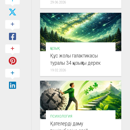
29.06.2026
ҚЫЗЫҚ
Құс жолы галактикасы
туралы 34 қызықты дерек
19.02.2026
ПСИХОЛОГИЯ
Қателерді даму