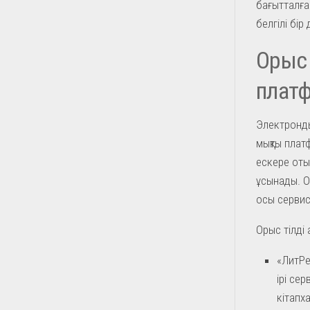
бағытталға
белгілі бі
Орыс 
плат
Электронды
мықты платф
ескере оты
ұсынады. О
осы сервис
Орыс тілді
«ЛитРе
ірі се
кітапх