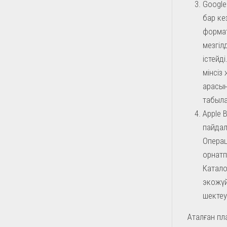
Google
бар ке
формат
мезгілд
істейд
мінсіз
арасын
табыл
Apple 
пайдал
Операц
орнатп
Катало
экожүй
шектеу
Аталған пл