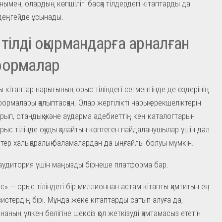
нымен, олардың көпшілігі басқа тілдердегі кітаптарды да
р деңгейде ұсынады.
тілді оқырмандарға арналған
формалар
 кітаптар нарығының орыс тіліндегі сегментінде де өздерінің
ормалары қалыптасқан. Олар жергілікті нарық ерекшеліктерін
рып, отандық және аударма әдебиеттің кең каталогтарын
рыс тілінде оқуды қалайтын көптеген пайдаланушылар үшін дәл
тер халықаралық баламалардан да ыңғайлы болуы мүмкін.
 аудитория үшін маңызды бірнеше платформа бар.
с» — орыс тіліндегі бір миллионнан астам кітапты қамтитын ең
рвистердің бірі. Мұнда жеке кітаптарды сатып алуға да,
ананың үлкен бөлігіне шексіз қол жеткізуді қамтамасыз ететін