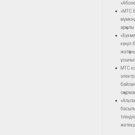
«Абоне
«МТС Б
мүмкін
арқылы
«Букме
көңіл 
жатқан
ұсыныс
МТС ко
электр
байлан
оқырма
«Альпи
басылы
тілінд
жетекш