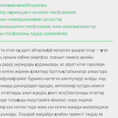
ралық нарық көшбасшылары
ілді оқырмандарға арналған платформалар
және коммерциялық емес ресурстар
андырылған платформалар және нишалық сервистер
ы платформаны таңдау критерийлері
ытта кітап оқу әдеті айтарлықтай өзгеріске ұшырап отыр — қағаз
ң орнына көбіне смартфон, планшет немесе арнайы
 ридер экрандары қолданылады, ал үйдегі кітап сөрелерін
з келген жерінен қолжетімді бұлттық кітапханалар алмастыра
ифрлық формат бұрынғы көптеген шектеулерді жойды: енді
лымды дүкендерден іздеудің, жеткізілімді күтудің немесе
 кітаптарды алып жүрудің қажеті жоқ. Электронды кітаптар
інде толыққанды индустрияға айналып, онда ондаған
ар кез келген тілде және кез келген жанрда миллиондаған
 ұсынады. Осындай жағдайда қолайлы сервисті таңдау өз