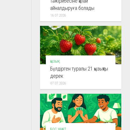
тәжірибесіне қалай
айналдыруға болады
16.07.2026
ҚЫЗЫҚ
Бүлдірген туралы 21 қызықты
дерек
07.07.2026
БОС УАҚЫТ