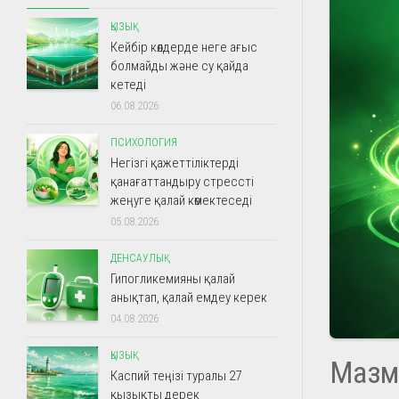
ҚЫЗЫҚ
Кейбір көлдерде неге ағыс
болмайды және су қайда
кетеді
06.08.2026
ПСИХОЛОГИЯ
Негізгі қажеттіліктерді
қанағаттандыру стрессті
жеңуге қалай көмектеседі
05.08.2026
ДЕНСАУЛЫҚ
Гипогликемияны қалай
анықтап, қалай емдеу керек
04.08.2026
ҚЫЗЫҚ
Мазм
Каспий теңізі туралы 27
қызықты дерек