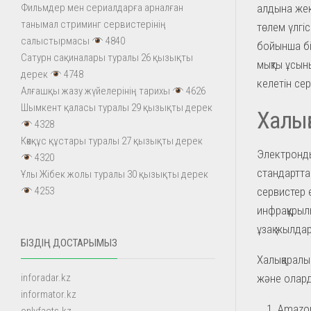
алдына жек
Фильмдер мен сериалдарға арналған
танымал стриминг сервистерінің
төлем үлгіс
салыстырмасы
4840
бойынша бір
Сатурн сақиналары туралы 26 қызықты
мықты ұсыны
дерек
4748
келетін се
Алғашқы жазу жүйелерінің тарихы
4626
Шымкент қаласы туралы 29 қызықты дерек
Халық
4328
Көкқұс құстары туралы 27 қызықты дерек
Электронд
4320
стандартта
Ұлы Жібек жолы туралы 30 қызықты дерек
сервистер 
4253
инфрақұры
ұзақ жылда
БІЗДІҢ ДОСТАРЫМЫЗ
Халықаралы
және олард
inforadar.kz
informator.kz
Amazon