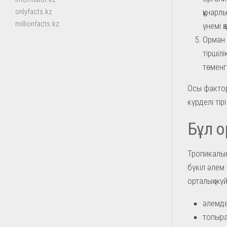
құнарл
onlyfacts.kz
millionfacts.kz
үнемі қ
Орман 
тіршіл
төменг
Осы фактор
күрделі ті
Бұл 
Тропикалық
бүкіл әлем 
орталық жүй
әлемде
топыра