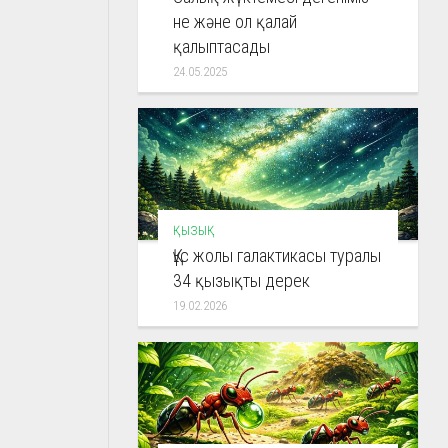
не және ол қалай
қалыптасады
24.05.2025
ҚЫЗЫҚ
Құс жолы галактикасы туралы
34 қызықты дерек
19.02.2026