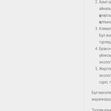
Ауыл ш
айналы
құнарс
қалпын
Климат
Бұл жа
түрлер
Бракон
үйлесі
экологи
Жергіл
эколог
сүріп,
Бұл мәселе
жауапкершіл
Тропикалық