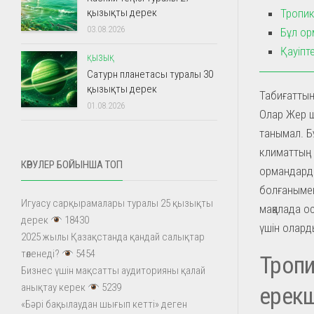
Тропик
қызықты дерек
03.08.2026
Бұл ор
Қауіпт
ҚЫЗЫҚ
Сатурн планетасы туралы 30
қызықты дерек
Табиғаттың
01.08.2026
Олар Жер ш
танымал. Б
климаттың 
КӨРУЛЕР БОЙЫНША ТОП
ормандарды
болғанымен
Игуасу сарқырамалары туралы 25 қызықты
мақалада о
дерек
18430
үшін олард
2025 жылы Қазақстанда қандай салықтар
төленеді?
5454
Тропи
Бизнес үшін мақсатты аудиторияны қалай
анықтау керек
5239
ерекш
«Бәрі бақылаудан шығып кетті» деген