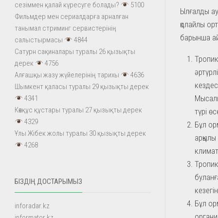
сезіммен қалай күресуге болады?
5100
Ылғалды ау
Фильмдер мен сериалдарға арналған
қолайлы ор
танымал стриминг сервистерінің
барынша ай
салыстырмасы
4844
Сатурн сақиналары туралы 26 қызықты
Тропик
дерек
4756
әртүрл
Алғашқы жазу жүйелерінің тарихы
4636
кездес
Шымкент қаласы туралы 29 қызықты дерек
Мысалы
4341
Көкқұс құстары туралы 27 қызықты дерек
түрі өс
4329
Бұл ор
Ұлы Жібек жолы туралы 30 қызықты дерек
арқылы
4268
климатт
Тропик
буланғ
БІЗДІҢ ДОСТАРЫМЫЗ
кезегі
Бұл ор
inforadar.kz
органи
informator.kz