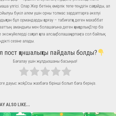
ша үлгісі. Олар Жер бетінің өмірлік тепе-теңдігін сақтайды, ал
йылуы бүкіл әлем үшін орны толмас зардаптарға әкелуі
ндықтан бұл ормандарды қорғау – табиғатқа деген махаббат
заттың амандығы мен болашағына деген қамқорлық. Егер біз
экожүйелерді сақтап қала алсақ, болашақ ұрпақ та сол байлық
ңдікті сезіне алады.
л пост қаншалықты пайдалы болды?
Бағалау үшін жұлдызшаны басыңыз!
рге дауыс жоқ! Осы жазбаға бірінші болып баға беріңіз.
Y ALSO LIKE...