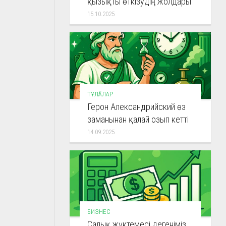
қызықты өткізудің жолдары
15.10.2025
ТҰЛҒАЛАР
Герон Александрийский өз
заманынан қалай озып кетті
14.09.2025
БИЗНЕС
Салық жүктемесі дегеніміз