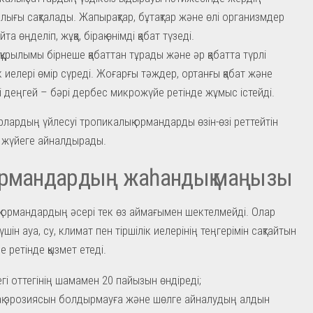
ылығы сақталады. Жапырақтар, бұтақтар және өлі организмдер
айта өңделіп, жұқа, бірақ өнімді қабат түзеді.
құрылымы бірнеше қабаттан тұрады және әр қабатта түрлі
ік иелері өмір сүреді. Жоғарғы тәждер, ортанғы қабат және
і деңгей – бәрі дербес микрожүйе ретінде жұмыс істейді.
лардың үйлесуі тропикалық ормандарды өзін-өзі реттейтін
рі жүйеге айналдырады.
ормандардың жаһандық маңызы
 ормандардың әсері тек өз аймағымен шектелмейді. Олар
үшін ауа, су, климат пен тіршілік иелерінің теңгерімін сақтайтын
е ретінде қызмет етеді.
гі оттегінің шамамен 20 пайызын өндіреді;
қ эрозиясын болдырмауға және шөлге айналудың алдын