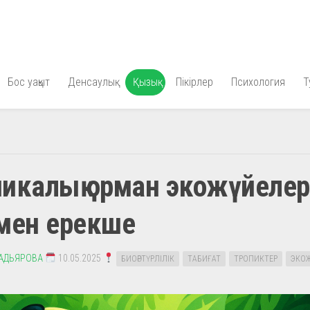
Бос уақыт
Денсаулық
Қызық
Пікірлер
Психология
Т
икалық орман экожүйелер
мен ерекше
АДЬЯРОВА
10.05.2025
БИОӘРТҮРЛІЛІК
ТАБИҒАТ
ТРОПИКТЕР
ЭКО