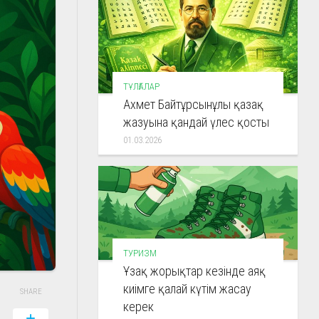
ТҰЛҒАЛАР
Ахмет Байтұрсынұлы қазақ
жазуына қандай үлес қосты
01.03.2026
ТУРИЗМ
Ұзақ жорықтар кезінде аяқ
киімге қалай күтім жасау
SHARE
керек