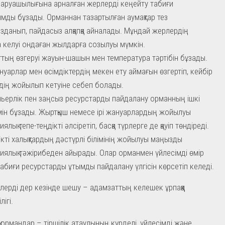
аруашылығына арналған жерлерді кеңейту табиғи
мды бұзады. Орманнан тазартылған аумақтар тез
ызданып, пайдасыз алқапқа айналады. Мұндай жерлердің
а келуі ондаған жылдарға созылуы мүмкін.
тың өзгеруі жауын-шашын мен температура тәртібін бұзады.
нуарлар мен өсімдіктердің мекен ету аймағын өзгертіп, кейбір
дің жойылып кетуіне себеп болады.
ьерлік пен заңсыз ресурстарды пайдалану орманның ішкі
мін бұзады. Жыртқыш немесе ірі жануарлардың жойылуы
ялық тепе-теңдікті әлсіретіп, басқа түрлерге де қауіп төндіреді.
ікті халықтардың дәстүрлі білімінің жойылуы маңызды
иялық тәжірибеден айырады. Олар орманмен үйлесімді өмір
 табиғи ресурстарды ұтымды пайдалану үлгісін көрсетіп келеді.
лерді дер кезінде шешу – адамзаттың келешек ұрпаққа
ігі.
 ормандар – тіршілік атаулының күрделі, үйлесімді және