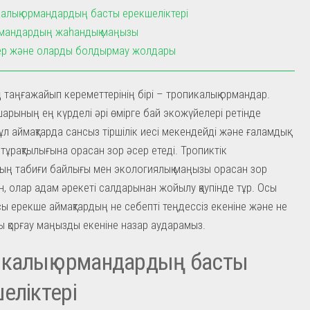
алық ормандардың басты ерекшеліктері
мандардың жаһандық маңызы
ер және оларды болдырмау жолдары
 таңғажайып кереметтерінің бірі – тропикалық ормандар.
арының ең күрделі әрі өмірге бай экожүйелері ретінде
ұл аймақтарда сансыз тіршілік иесі мекендейді және ғаламдық
тұрақтылығына орасан зор әсер етеді. Тропиктік
ң табиғи байлығы мен экологиялық маңызы орасан зор
, олар адам әрекеті салдарынан жойылу қаупінде тұр. Осы
сы ерекше аймақтардың не себепті теңдессіз екеніне және не
ы қорғау маңызды екеніне назар аударамыз.
калық ормандардың басты
еліктері