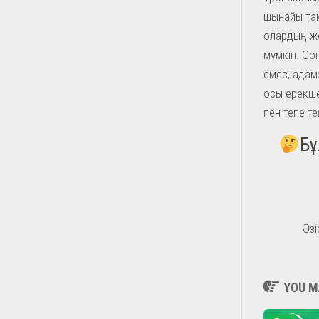
шынайы тама
олардың жо
мүмкін. Со
емес, адам
осы ерекше 
пен тепе-те
Бұ
Әзі
YOU MA