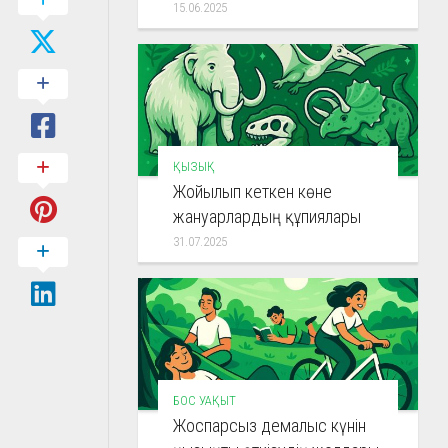
15.06.2025
ҚЫЗЫҚ
Жойылып кеткен көне
жануарлардың құпиялары
31.07.2025
БОС УАҚЫТ
Жоспарсыз демалыс күнін