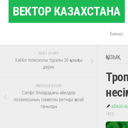
Skip
ВЕКТОР КАЗАХСТАНА
to
content
Бизнес
NEXT STORY
ҚЫЗЫҚ
Хаббл телескопы туралы 26 қызықты
дерек
Троп
PREVIOUS STORY
несі
Сапфо Эллададағы әйелдер
поэзиясының символы ретінде қалай
танылды
АЙЖАН М
1823