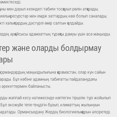
көмектеседі;
ыны мен дауыл кезіндегі табиғи тосқауыл рөлін атқарады;
иялық ресурстар мен емдік заттардың көзі болып саналады;
ікті халықтардың дәстүрлі өмір салтын қолдайды.
тердің әрқайсысы адамзаттың тұрақты дамуы үшін аса маңызды.
тер және оларды болдырмау
ары
 ормандардың маңыздылығына қарамастан, олар күн сайын
рады. Бұл көбіне адамның табиғатты пайдаланудағы
 әрекеттерімен байланысты.
рды жаппай кесу нәтижесінде көптеген тіршілік түрі жойылып
. Бұл экожүйе тепе-теңдігін бұзып, климаттың жылынуын
датады. Ормансыздану Жердің биологиялық қорын әлсіретеді.