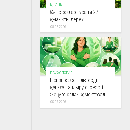
ҚЫЗЫҚ
Құмырсқалар туралы 27
қызықты дерек
05.02.2026
ПСИХОЛОГИЯ
Негізгі қажеттіліктерді
қанағаттандыру стрессті
жеңуге қалай көмектеседі
05.08.2026