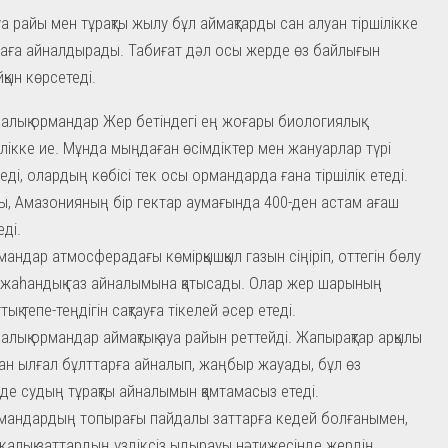
а райы мен тұрақты жылу бұл аймақтарды сан алуан тіршілікке
таға айналдырады. Табиғат дәл осы жерде өз байлығын
қын көрсетеді.
алық ормандар Жер бетіндегі ең жоғары биологиялық
ілікке ие. Мұнда мыңдаған өсімдіктер мен жануарлар түрі
еді, олардың көбісі тек осы ормандарда ғана тіршілік етеді.
, Амазонияның бір гектар аумағында 400-ден астам ағаш
еді.
мандар атмосферадағы көмірқышқыл газын сіңіріп, оттегін бөлу
 жаһандық газ айналымына қатысады. Олар жер шарының
ық тепе-теңдігін сақтауға тікелей әсер етеді.
алық ормандар аймақтық ауа райын реттейді. Жапырақтар арқылы
ан ылғал бұлттарға айналып, жаңбыр жауады, бұл өз
нде судың тұрақты айналымын қамтамасыз етеді.
мандардың топырағы пайдалы заттарға кедей болғанымен,
калық заттардың үздіксіз ыдырауы нәтижесінде жердің