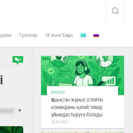
уризм
Тұлғалар
Үй және бақша
0
і
БИЗНЕС
Қашықтан жұмыс істейтін
команданы қалай тиімді
ЖҮЙЕЛЕР
ұйымдастыруға болады
24.06.2025