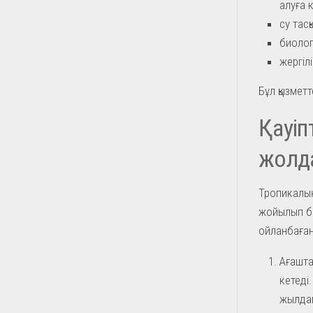
алуға 
су тасқ
биолог
жергіл
Бұл қызмет
Қауіп
жолд
Тропикалық
жойылып ба
ойланбаған
Ағашта
кетеді
жылдам