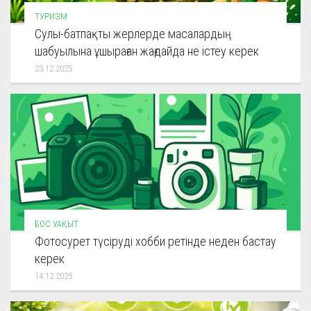
ТУРИЗМ
Сулы-батпақты жерлерде масалардың
шабуылына ұшыраған жағдайда не істеу керек
23.12.2025
БОС УАҚЫТ
Фотосурет түсіруді хобби ретінде неден бастау
керек
14.12.2025