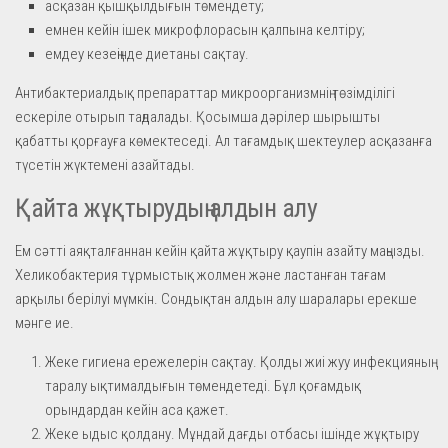
асқазан қышқылдығын төмендету;
емнен кейін ішек микрофлорасын қалпына келтіру;
емдеу кезеңінде диетаны сақтау.
Антибактериалдық препараттар микроорганизмнің төзімділігі
ескеріле отырып таңдалады. Қосымша дәрілер шырышты
қабатты қорғауға көмектеседі. Ал тағамдық шектеулер асқазанға
түсетін жүктемені азайтады.
Қайта жұқтырудың алдын алу
Ем сәтті аяқталғаннан кейін қайта жұқтыру қаупін азайту маңызды.
Хеликобактерия тұрмыстық жолмен және ластанған тағам
арқылы берілуі мүмкін. Сондықтан алдын алу шаралары ерекше
мәнге ие.
Жеке гигиена ережелерін сақтау. Қолды жиі жуу инфекцияның
таралу ықтималдығын төмендетеді. Бұл қоғамдық
орындардан кейін аса қажет.
Жеке ыдыс қолдану. Мұндай дағды отбасы ішінде жұқтыру