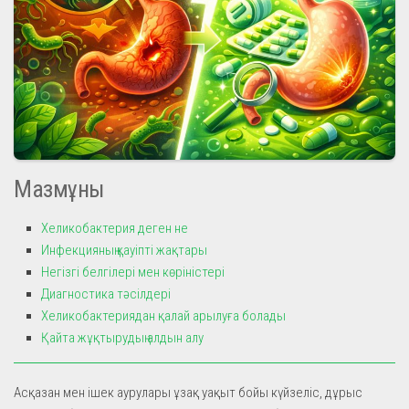
Мазмұны
Хеликобактерия деген не
Инфекцияның қауіпті жақтары
Негізгі белгілері мен көріністері
Диагностика тәсілдері
Хеликобактериядан қалай арылуға болады
Қайта жұқтырудың алдын алу
Асқазан мен ішек аурулары ұзақ уақыт бойы күйзеліс, дұрыс