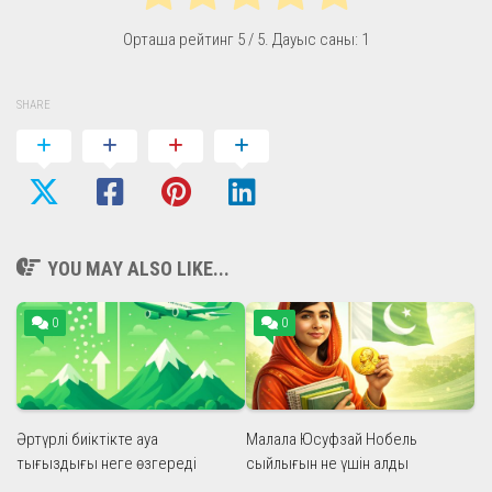
Орташа рейтинг
5
/ 5. Дауыс саны:
1
SHARE
YOU MAY ALSO LIKE...
0
0
Әртүрлі биіктікте ауа
Малала Юсуфзай Нобель
тығыздығы неге өзгереді
сыйлығын не үшін алды