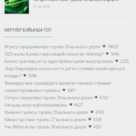
01.08.2026
КӨРУЛЕР БОЙЫНША ТОП
Игуасу сарқырамалары туралы 25 қызықты дерек
18425
2025 жылы Қазақстанда қандай салықтар төленеді?
5446
Бизнес үшін мақсатты аудиторияны қалай анықтау керек
5235
«Бәрі бақылаудан шығып кетті» деген сезіммен қалай күресуге
болады?
5096
Фильмдер мен сериалдарға арналған танымал стриминг
сервистерінің салыстырмасы
4841
Сатурн сақиналары туралы 26 қызықты дерек
4752
Алғашқы жазу жүйелерінің тарихы
4627
Шымкент қаласы туралы 29 қызықты дерек
4335
Көкқұс құстары туралы 27 қызықты дерек
4324
Ұлы Жібек жолы туралы 30 қызықты дерек
4261