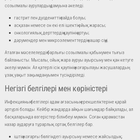
созылмалы аурулардың дамуына әкеледі.
гастрит пен дуодениттің пайда болуы;
асқазан немесе он екі елі ішектің ойық жарасы;
онкологиялық дерттердің қаупінің артуы;
дәрумендер мен микроэлементтердің нашар сіңуі.
Аталған мәселелердің барлығы созылмалы қабынумен тығыз
байланысты. Мысалы, ойық жара ауруы ауырсыну мен қан кетуге
әкелуі мүмкін. Ал қатерлі ісік қаупінің жоғарылауы жасушалардың
ұзақ уақыт зақымдануымен түсіндіріледі.
Негізгі белгілері мен көріністері
Инфекцияның белгілері адам ағзасының ерекшеліктеріне қарай
әртүрлі болады. Кейбір жандарда айқын шағымдар байқалады, ал
басқаларында өзгерістер білінбеуі мүмкін. Соған қарамастан
назар аударуға тұрарлық ортақ белгілер бар.
іштің жоғарғы бөлігіндегі ауырсыну немесе жайсыздық;