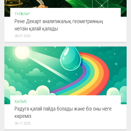
ТҰЛҒАЛАР
Рене Декарт аналитикалық геометрияның
негізін қалай қалады
08.07.2026
ҚЫЗЫҚ
Радуга қалай пайда болады және біз оны неге
көреміз
06.11.2025