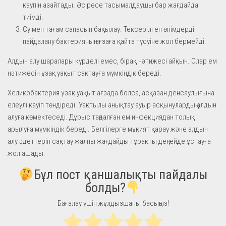
қаупін азайтады. Әсіресе тасымалдаушы бар жағдайда
тиімді.
Су мен тағам сапасын бақылау. Тексерілген өнімдерді
пайдалану бактерияның ағзаға қайта түсуіне жол бермейді.
Алдын алу шаралары күрделі емес, бірақ нәтижесі айқын. Олар ем
нәтижесін ұзақ уақыт сақтауға мүмкіндік береді.
Хеликобактерия ұзақ уақыт ағзада болса, асқазан денсаулығына
елеулі қауіп төндіреді. Уақтылы анықтау ауыр асқынулардың алдын
алуға көмектеседі. Дұрыс таңдалған ем инфекциядан толық
арылуға мүмкіндік береді. Белгілерге мұқият қарау және алдын
алу әдеттерін сақтау жалпы жағдайды тұрақты деңгейде ұстауға
жол ашады.
Бұл пост қаншалықты пайдалы
болды?
Бағалау үшін жұлдызшаны басыңыз!