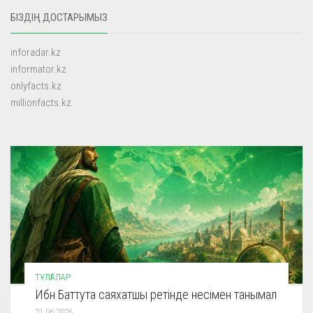
БІЗДІҢ ДОСТАРЫМЫЗ
inforadar.kz
informator.kz
onlyfacts.kz
millionfacts.kz
ТҰЛҒАЛАР
Ибн Баттута саяхатшы ретінде несімен танымал
21.06.2026