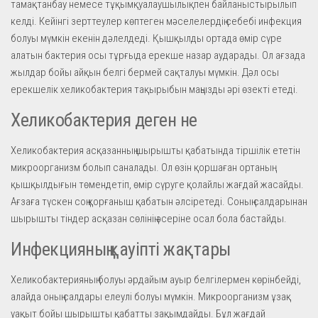
тамақтанбау немесе тұқымқуалаушылықпен байланыстырылып
келді. Кейінгі зерттеулер көптеген мәселелердің себебі инфекция
болуы мүмкін екенін дәлелдеді. Қышқылды ортада өмір сүре
алатын бактерия осы тұрғыда ерекше назар аударады. Ол ағзада
жылдар бойы айқын белгі бермей сақталуы мүмкін. Дәл осы
ерекшелік хеликобактерия тақырыбын маңызды әрі өзекті етеді.
Хеликобактерия деген не
Хеликобактерия асқазанның шырышты қабатында тіршілік ететін
микроорганизм болып саналады. Ол өзін қоршаған ортаның
қышқылдығын төмендетіп, өмір сүруге қолайлы жағдай жасайды.
Ағзаға түскен соң қорғаныш қабатын әлсіретеді. Соның салдарынан
шырышты тіндер асқазан сөлінің әсеріне осал бола бастайды.
Инфекцияның қауіпті жақтары
Хеликобактерияның болуы әрдайым ауыр белгілермен көрінбейді,
алайда оның салдары елеулі болуы мүмкін. Микроорганизм ұзақ
уақыт бойы шырышты қабатты зақымдайды. Бұл жағдай