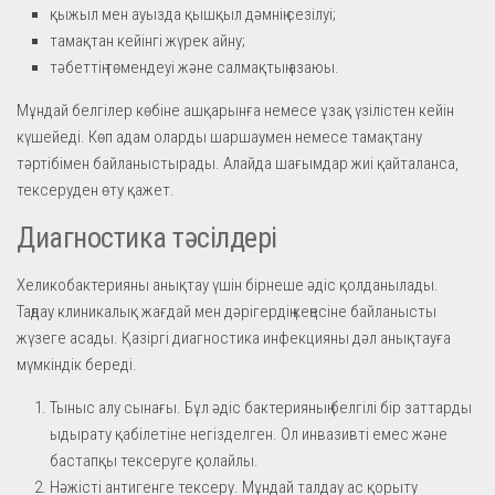
қыжыл мен ауызда қышқыл дәмнің сезілуі;
тамақтан кейінгі жүрек айну;
тәбеттің төмендеуі және салмақтың азаюы.
Мұндай белгілер көбіне ашқарынға немесе ұзақ үзілістен кейін
күшейеді. Көп адам оларды шаршаумен немесе тамақтану
тәртібімен байланыстырады. Алайда шағымдар жиі қайталанса,
тексеруден өту қажет.
Диагностика тәсілдері
Хеликобактерияны анықтау үшін бірнеше әдіс қолданылады.
Таңдау клиникалық жағдай мен дәрігердің кеңесіне байланысты
жүзеге асады. Қазіргі диагностика инфекцияны дәл анықтауға
мүмкіндік береді.
Тыныс алу сынағы. Бұл әдіс бактерияның белгілі бір заттарды
ыдырату қабілетіне негізделген. Ол инвазивті емес және
бастапқы тексеруге қолайлы.
Нәжісті антигенге тексеру. Мұндай талдау ас қорыту