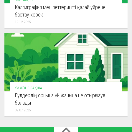
Каллиграфия мен леттерингті қалай үйрене
бастау керек
19.12.2025
ҮЙ ЖӘНЕ БАҚША
Гүлдердің орнына үй жанына не отырғызуға
болады
02.07.2025