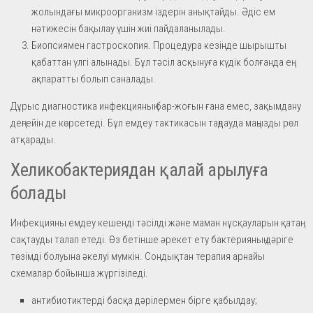
жолындағы микроорганизм іздерін анықтайды. Әдіс ем
нәтижесін бақылау үшін жиі пайдаланылады.
Биопсиямен гастроскопия. Процедура кезінде шырышты
қабаттан үлгі алынады. Бұл тәсіл асқынуға күдік болғанда ең
ақпаратты болып саналады.
Дұрыс диагностика инфекцияның бар-жоғын ғана емес, зақымдану
деңгейін де көрсетеді. Бұл емдеу тактикасын таңдауда маңызды рөл
атқарады.
Хеликобактериядан қалай арылуға
болады
Инфекцияны емдеу кешенді тәсілді және маман нұсқауларын қатаң
сақтауды талап етеді. Өз бетінше әрекет ету бактерияның дәріге
төзімді болуына әкелуі мүмкін. Сондықтан терапия арнайы
схемалар бойынша жүргізіледі.
антибиотиктерді басқа дәрілермен бірге қабылдау;