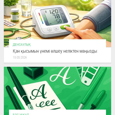
ДЕНСАУЛЫҚ
Қан қысымын үнемі өлшеу неліктен маңызды
10.05.2026
БОС УАҚЫТ