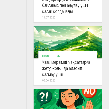
байланыс пен аң аулау үшін
қалай қолданады
11.07.2025
ПСИХОЛОГИЯ
Ұзақ мерзімді мақсаттарға
жету жолында адасып
қалмау үшін
09.06.2026