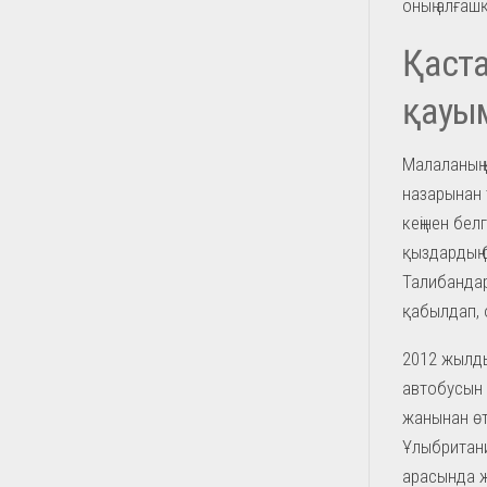
оның алғаш
Қаста
қауы
Малаланың 
назарынан 
кеңінен бел
қыздардың 
Талибандар
қабылдап,
2012 жылды
автобусын т
жанынан өт
Ұлыбритани
арасында 