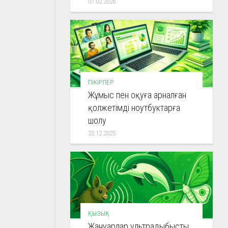
07.02.2026
ПІКІРЛЕР
Жұмыс пен оқуға арналған
қолжетімді ноутбуктарға
шолу
22.12.2025
ҚЫЗЫҚ
Жануарлар ультрадыбысты