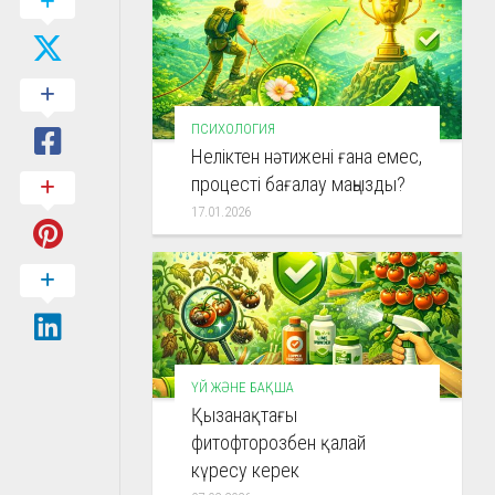
ПСИХОЛОГИЯ
Неліктен нәтижені ғана емес,
процесті бағалау маңызды?
17.01.2026
ҮЙ ЖӘНЕ БАҚША
Қызанақтағы
фитофторозбен қалай
күресу керек