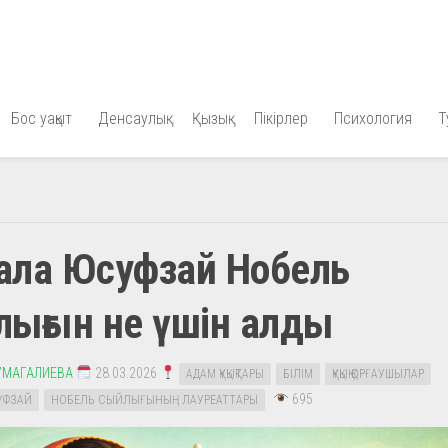
Бос уақыт
Денсаулық
Қызық
Пікірлер
Психология
Т
ала Юсуфзай Нобель
лығын не үшін алды
УМАГАЛИЕВА
28.03.2026
АДАМ ҚҰҚЫҚТАРЫ
БІЛІМ
ҚҰҚЫҚ ҚОРҒАУШЫЛАР
695
УФЗАЙ
НОБЕЛЬ СЫЙЛЫҒЫНЫҢ ЛАУРЕАТТАРЫ