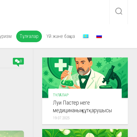
уризм
Тұлғалар
Үй және бақша
0
ТҰЛҒАЛАР
Луи Пастер неге
медицинаның құтқарушысы
19.07.2025