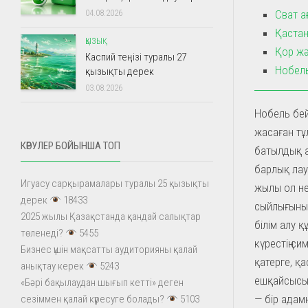
Сват а
04.08.2026
Қастан
ҚЫЗЫҚ
Қор жә
Каспий теңізі туралы 27
Нобель
қызықты дерек
03.08.2026
Нобель бей
жасаған тұ
КӨРУЛЕР БОЙЫНША ТОП
батылдық а
барлық лау
Игуасу сарқырамалары туралы 25 қызықты
жылы ол не
дерек
18433
сыйлығының
2025 жылы Қазақстанда қандай салықтар
білім алу 
төленеді?
5455
күрестің с
Бизнес үшін мақсатты аудиторияны қалай
қатерге, қ
анықтау керек
5243
ешқайсысы 
«Бәрі бақылаудан шығып кетті» деген
— бір адамн
сезіммен қалай күресуге болады?
5103