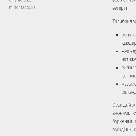
onlyfacts.kz
millionfacts.kz
өзгертті.
Талибандар
сегіз 
қыздар
жүз ел
нәтиже
енгізі
қоғам
музыка
салын
Осындай жа
анонимді к
бүркеншік 
өмірді шын