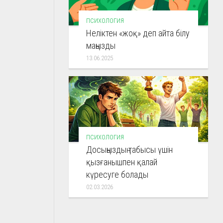
ПСИХОЛОГИЯ
Неліктен «жоқ» деп айта білу
маңызды
13.06.2025
ПСИХОЛОГИЯ
Досыңыздың табысы үшін
қызғанышпен қалай
күресуге болады
02.03.2026