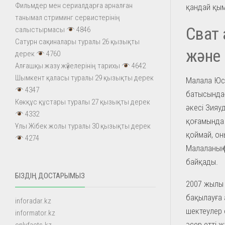
Фильмдер мен сериалдарға арналған
қандай қым
танымал стриминг сервистерінің
Сват 
салыстырмасы
4846
Сатурн сақиналары туралы 26 қызықты
және 
дерек
4760
Алғашқы жазу жүйелерінің тарихы
4642
Шымкент қаласы туралы 29 қызықты дерек
Малала Юсу
4347
батысындағ
Көкқұс құстары туралы 27 қызықты дерек
әкесі Зияу
4332
қоғамында 
Ұлы Жібек жолы туралы 30 қызықты дерек
қоймай, он
4274
Малаланың 
байқады.
БІЗДІҢ ДОСТАРЫМЫЗ
2007 жылы 
бақылауға а
inforadar.kz
шектеулер е
informator.kz
әсер етті 