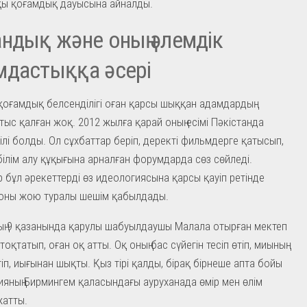
қы қоғамдық дауысына айналды.
ндық және оның әлемдік
мдастыққа әсері
қоғамдық белсенділігі оған қарсы шыққан адамдардың
тыс қалған жоқ. 2012 жылға қарай оның есімі Пәкістанда
гілі болды. Ол сұхбаттар беріп, деректі фильмдерге қатысып,
білім алу құқығына арналған форумдарда сөз сөйледі.
 бұл әрекеттерді өз идеологиясына қарсы қауіп ретінде
 оны жою туралы шешім қабылдады.
ң 9 қазанында қарулы шабуылдаушы Малала отырған мектеп
оқтатып, оған оқ атты. Оқ оның бас сүйегін тесіп өтіп, миының
іп, иығынан шықты. Қыз тірі қалды, бірақ бірнеше апта бойы
яның Бирмингем қаласындағы ауруханада өмір мен өлім
жатты.