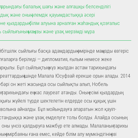
ңғарындағы балалық шағы және алғашқы белсенділігі
дық және оның әлемдік қауымдастыққа әсері
не қыздардың білім алуына арналған жаһандық қозғалыс
 сыйлығының маңызы және ұзақ мерзімді мұра
бітшілік сыйлығы басқа адамдардың өмірінде маңызды өзгеріс
лғаларға беріледі — дипломатия, ғылым немесе жеке
рқылы. Бұл сыйлықтың жүз жылдан астам тарихындағы
реаттардың ішінде Малала Юсуфзай ерекше орын алады. 2014
бәрі он жеті жасында осы сыйлықты алып, Нобель
 тарихындағы ең жас лауреат атанды. Оның есімі қыздардың
құқығы жүйелі түрде шектелетін елдерде осы құқық үшін
имволына айналды. Бұл мойындауға апаратын жол қауіп-
астандыққа және ұзақ емделуге толы болды. Алайда осының
оны үнсіз қалдыруға мәжбүр ете алмады. Малаланың тарихы
ың өмірбаяны ғана емес, кейде білім алу мүмкіндігінің өзі