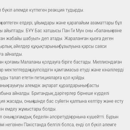
 бүкіл әлемде күтпеген реакция тудырды.
ң көптеген елдері, ұйымдары және қарапайым азаматтары бұл
ы айыптады. БҰҰ Бас хатшысы Пан Ги Мун оны «баланың өзіне
ан жабайы шабуыл» деп атады. Жараланған қызға деген
рлық әйелдер құқықтарының бұзылуына қарсы саяси
а айналды.
ан қоғамы Малаланы қолдауға біріге бастады. Миллиондаған
р мектептердің қауіпсіздігін қамтамасыз етуді және кінәлілерді
уды талап ететін петицияларға қол қойды.
ның сауығуы әлемдік ақпарат құралдарының басты
бына айналды. Британдық дәрігерлер бірнеше күрделі
ия жасады, оның ішінде бас сүйегін қалпына келтіру және есту
ін емдеу жұмыстары болды.
 оның қоғамдық беделін әлсіретудің орнына күшейтті. Бұрын
імі негізінен Пәкістанда белгілі болса, енді ол бүкіл әлемге