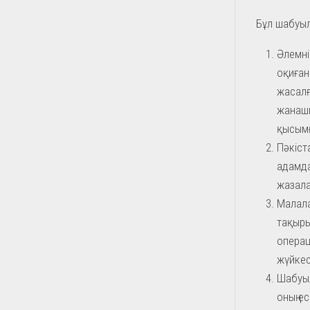
Бұл шабуыл
Әлемні
оқиған
жасалғ
жанашы
қысымғ
Пәкіст
адамда
жазала
Малала
тақыры
операц
жүйкес
Шабуыл
оның ес