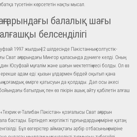
батқа түсетінін көрсететін нақты мысал.
аңғарындағы балалық шағы
алғашқы белсенділігі
фзай 1997 жылдың 12 шілдесінде Пәкістанның солтүстік-
ы Сват аңғарындағы Мингор қаласында дүниеге келді. Оның
ддин Юсуфзай мұғалім және шағын мектептің иесі болды. Ол өз
ерекше адам еді: қызын ұлдармен бірдей оқытып қана
ың қоғамдық өмірге қатысуын да қолдады. Дәл осы әкесі
бойындағы батылдық пен өз пікірін ашық айту қабілетін алғаш
«Техрик-и-Талибан Пәкістан» қозғалысы Сват аңғарын
ла бастады. Біртіндеп жергілікті тұрғындардың өміріне қатаң
нгізілді. Бұл өзгерістер аймақтағы әрбір отбасының өміріне
және ондаған мың адамның күнделікті тұрмысын түбегейлі