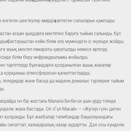
 енгізген шектеулер өмірдің көптеген салаларын қамтыды:
жастан асқан қыздарға мектепке баруға тыйым салынды, бұл
дың бастауыштан кейін білім алу мүмкіндігін іс жүзінде жойды;
уге жуық мектеп ғимараты қиратылды немесе өртелді,
сінде білім беру инфрақұрылымы жойылды;
лген тәртіптерді бұзғандарға қолданылған ашық жазалар
да қорқыныш атмосферасын қалыптастырды;
, теледидар және басқа да мәдени демалыс түрлеріне тыйым
ды.
ғдайда он бір жастағы Малала Би-би-си үшін урду тілінде
үнделік жаза бастады. Ол «Гүл Макай» — «Жүгері гүлі» деген
ат қолданды. Бұл жазбалар талибандар бақылауындағы
айы сипаттап, халықаралық назар аудартты. Дәл осы күнделік