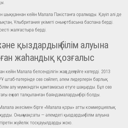
ы.
н шыққаннан кейін Малала Пәкістанға оралмады. Қауіп әлі де
ықтан, Ұлыбритания үкіметі оның отбасына баспана берді.
ресті жалғастыра берді.
әне қыздардың білім алуына
лған жаһандық қозғалыс
 кейін Малала белсенділігін жаңа деңгейге көтерді. 2013
Ұ штаб-пәтерінде сөз сөйлеп, әлем лидерлерін барлық
білім алу мүмкіндігін қамтамасыз етуге шақырды. Бұл сөз
ғы ең көп талқыланған баяндамалардың бірі болды.
алала әкесімен бірге «Малала қоры» атты коммерциялық
құрды. Оның мақсаты — әлемдегі қыздардың білім алуына
лтіретін жүйелік тосқауылдарды жою.