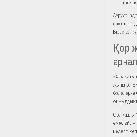
танылд
Ауруханада
сақталғанд
Бірақ ол кү
Қор ж
арна
Жарақатынан
жылы ол БҰ
балаларға 
онжылдықта
Сол жылы М
емес ұйым 
кедергі ке