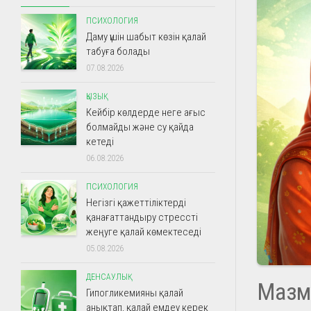
ПСИХОЛОГИЯ
Даму үшін шабыт көзін қалай
табуға болады
07.08.2026
ҚЫЗЫҚ
Кейбір көлдерде неге ағыс
болмайды және су қайда
кетеді
06.08.2026
ПСИХОЛОГИЯ
Негізгі қажеттіліктерді
қанағаттандыру стрессті
жеңуге қалай көмектеседі
05.08.2026
ДЕНСАУЛЫҚ
Мазм
Гипогликемияны қалай
анықтап, қалай емдеу керек