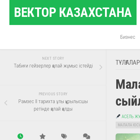
Skip
ВЕКТОР КАЗАХСТАНА
to
content
Бизнес
NEXT STORY
ТҰЛҒАЛАР
Табиғи гейзерлер қалай жұмыс істейді
Мал
PREVIOUS STORY
сый
Рамзес ІІ тарихта ұлы құрылысшы
ретінде қалай қалды
АСЕЛЬ Ж
МАЛАЛА ЮС