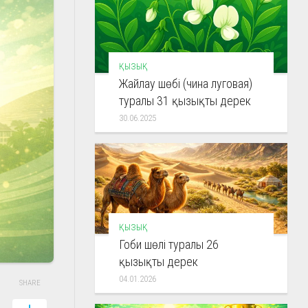
ҚЫЗЫҚ
Жайлау шөбі (чина луговая)
туралы 31 қызықты дерек
30.06.2025
ҚЫЗЫҚ
Гоби шөлі туралы 26
қызықты дерек
04.01.2026
SHARE