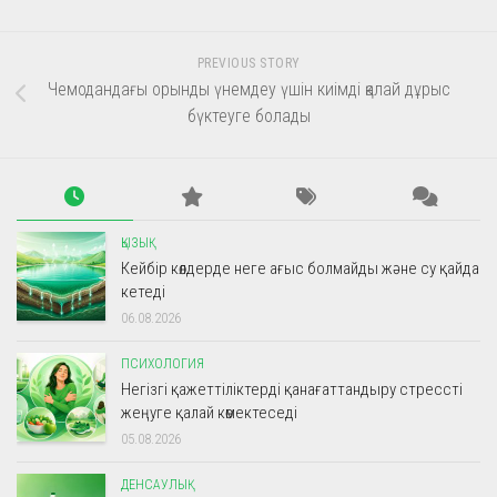
PREVIOUS STORY
Чемодандағы орынды үнемдеу үшін киімді қалай дұрыс
бүктеуге болады
ҚЫЗЫҚ
Кейбір көлдерде неге ағыс болмайды және су қайда
кетеді
06.08.2026
ПСИХОЛОГИЯ
Негізгі қажеттіліктерді қанағаттандыру стрессті
жеңуге қалай көмектеседі
05.08.2026
ДЕНСАУЛЫҚ