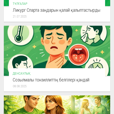
ТҰЛҒАЛАР
Ликург Спарта заңдарын қалай қалыптастырды
21.07.2025
ДЕНСАУЛЫҚ
Созылмалы тонзиллиттің белгілері қандай
08.08.2025