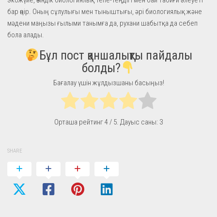
бар өңір. Оның сұлулығы мен тыныштығы, әрі биологиялық және
мәдени маңызы ғылыми танымға да, рухани шабытқа да себеп
бола алады.
Бұл пост қаншалықты пайдалы
болды?
Бағалау үшін жұлдызшаны басыңыз!
Орташа рейтинг
4
/ 5. Дауыс саны:
3
SHARE