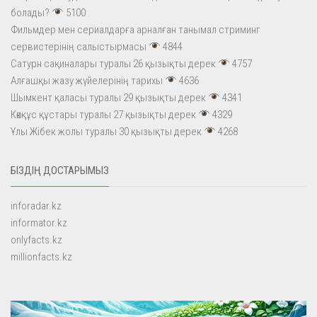
болады?
5100
Фильмдер мен сериалдарға арналған танымал стриминг
сервистерінің салыстырмасы
4844
Сатурн сақиналары туралы 26 қызықты дерек
4757
Алғашқы жазу жүйелерінің тарихы
4636
Шымкент қаласы туралы 29 қызықты дерек
4341
Көкқұс құстары туралы 27 қызықты дерек
4329
Ұлы Жібек жолы туралы 30 қызықты дерек
4268
БІЗДІҢ ДОСТАРЫМЫЗ
inforadar.kz
informator.kz
onlyfacts.kz
millionfacts.kz