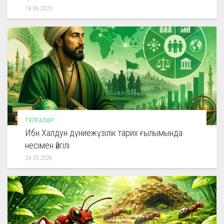
18.06.2025
ТҰЛҒАЛАР
Ибн Халдун дүниежүзілік тарих ғылымында
несімен әйгілі
24.05.2026