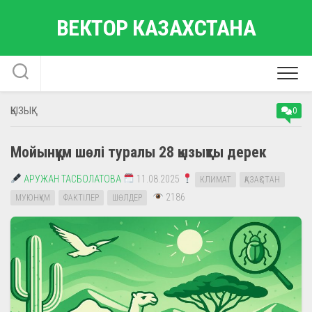
Skip
ВЕКТОР КАЗАХСТАНА
to
content
ҚЫЗЫҚ
0
Мойынқұм шөлі туралы 28 қызықты дерек
АРУЖАН ТАСБОЛАТОВА
11.08.2025
КЛИМАТ
ҚАЗАҚСТАН
2186
МУЮНҚҰМ
ФАКТІЛЕР
ШӨЛДЕР