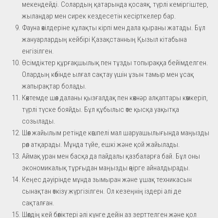
мекендейді. Солардың қатарында қосаяқ, түрлі кеміргіштер,
жыландар мен сирек кездесетін кесірткелер бар.
Фауна өкілдеріне құлақты кірпі мен дала қыраны жатады. Бұл
жануарлардың кейбірі Қазақстанның Қызыл кітабына
енгізілген.
Өсімдіктер құрғақшылық пен тұзды топыраққа бейімделген.
Олардың көбінде ылғал сақтау үшін ұзын тамыр мен ұсақ
жапырақтар болады.
Көктемде шөл даланы қызғалдақ пен көкнәр алқаптары көмкеріп,
түрлі түске бояйды. Бұл құбылыс өте қысқа уақытқа
созылады.
Шөл жайылым ретінде көшпелі мал шаруашылығында маңызды
рөл атқарады. Мұнда түйе, ешкі және қой жайылады.
Аймақ уран мен басқа да пайдалы қазбаларға бай. Бұл оны
экономикалық тұрғыдан маңызды өңірге айналдырады.
Кеңес дәуірінде мұнда зымыран және ұшақ техникасын
сынақтан өткізу жүргізілген. Ол кезеңнің іздері әлі де
сақталған.
Шөлдің кей бөліктері әлі күнге дейін аз зерттелген және қол