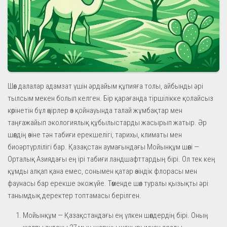
Шөл далалар адамзат үшін әрдайым құпияға толы, айбынды әрі
тылсым мекен болып келген. Бір қарағанда тіршілікке қолайсыз
көрінетін бұл өңірлер өз қойнауында талай жұмбақтар мен
таңғажайып экологиялық құбылыстарды жасырып жатыр. Әр
шөлдің өзіне тән табиғи ерекшелігі, тарихы, климаты мен
биоәртүрлілігі бар. Қазақстан аумағындағы Мойынқұм шөлі —
Орталық Азиядағы ең ірі табиғи ландшафттардың бірі. Ол тек кең
құмды алқап қана емес, сонымен қатар өзіндік флорасы мен
фаунасы бар ерекше экожүйе. Төменде шөл туралы қызықты әрі
танымдық деректер топтамасы берілген.
Мойынқұм — Қазақстандағы ең үлкен шөлдердің бірі. Оның