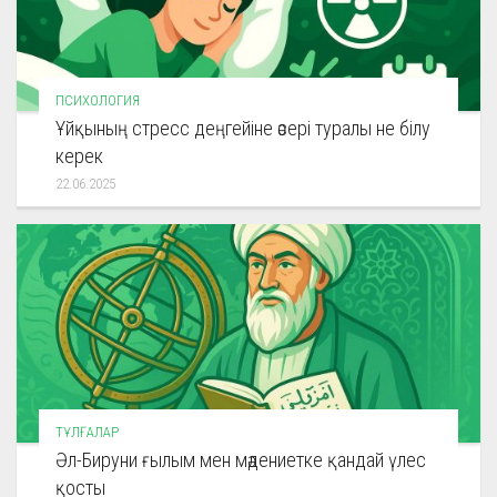
ПСИХОЛОГИЯ
Ұйқының стресс деңгейіне әсері туралы не білу
керек
22.06.2025
ТҰЛҒАЛАР
Әл-Бируни ғылым мен мәдениетке қандай үлес
қосты