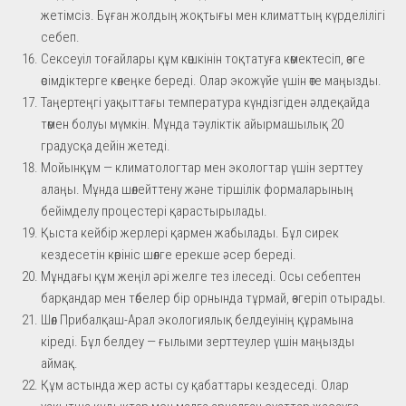
жетімсіз. Бұған жолдың жоқтығы мен климаттың күрделілігі
себеп.
Сексеуіл тоғайлары құм көшкінін тоқтатуға көмектесіп, өзге
өсімдіктерге көлеңке береді. Олар экожүйе үшін өте маңызды.
Таңертеңгі уақыттағы температура күндізгіден әлдеқайда
төмен болуы мүмкін. Мұнда тәуліктік айырмашылық 20
градусқа дейін жетеді.
Мойынқұм — климатологтар мен экологтар үшін зерттеу
алаңы. Мұнда шөлейттену және тіршілік формаларының
бейімделу процестері қарастырылады.
Қыста кейбір жерлері қармен жабылады. Бұл сирек
кездесетін көрініс шөлге ерекше әсер береді.
Мұндағы құм жеңіл әрі желге тез ілеседі. Осы себептен
барқандар мен төбелер бір орнында тұрмай, өзгеріп отырады.
Шөл Прибалқаш-Арал экологиялық белдеуінің құрамына
кіреді. Бұл белдеу — ғылыми зерттеулер үшін маңызды
аймақ.
Құм астында жер асты су қабаттары кездеседі. Олар