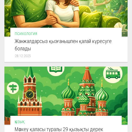
ПСИХОЛОГИЯ
Жанжалдарсыз қызғанышпен қалай күресуге
болады
28.12.2025
ҚЫЗЫҚ
Мәскеу қаласы туралы 29 қызықты дерек