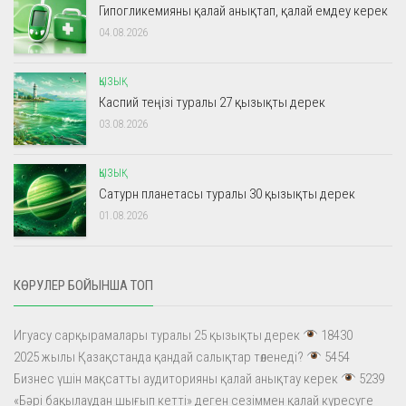
Гипогликемияны қалай анықтап, қалай емдеу керек
04.08.2026
ҚЫЗЫҚ
Каспий теңізі туралы 27 қызықты дерек
03.08.2026
ҚЫЗЫҚ
Сатурн планетасы туралы 30 қызықты дерек
01.08.2026
КӨРУЛЕР БОЙЫНША ТОП
Игуасу сарқырамалары туралы 25 қызықты дерек
18430
2025 жылы Қазақстанда қандай салықтар төленеді?
5454
Бизнес үшін мақсатты аудиторияны қалай анықтау керек
5239
«Бәрі бақылаудан шығып кетті» деген сезіммен қалай күресуге