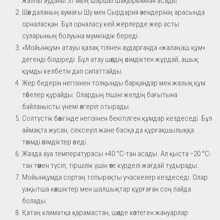
жалпы ауданы 37 мың шаршы шақырымнан асады.
Шөл даланың аумағы Шу мен Сырдария өзендерінің арасында
орналасқан. Бұл орналасу кей жерлерде жер асты
суларының болуына мүмкіндік береді.
«Мойынқұм» атауы қазақ тілінен аударғанда «жалаңаш құм»
дегенді білдіреді. Бұл атау шөлдің өсімдіктен жұрдай, ашық
құмды келбетін дәл сипаттайды.
Жер бедерін негізінен толқынды барқандар мен жазық құм
төбелер құрайды. Олардың пішіні желдің бағытына
байланысты үнемі өзгеріп отырады.
Солтүстік бөлігінде негізінен бекітілген құмдар кездеседі. Бұл
аймақта жусан, сексеуіл және басқа да құрғақшылыққа
төзімді өсімдіктер өседі.
Жазда ауа температурасы +40 °C-тан асады. Ал қыста −20 °C-
тан төмен түсіп, тіршілік үшін өте күрделі жағдай тудырады.
Мойынқұмда сортаң топырақты учаскелер кездеседі. Олар
уақытша көлшіктер мен шалшықтар құрғаған соң пайда
болады.
Қатаң климатқа қарамастан, шөлде көптеген жануарлар