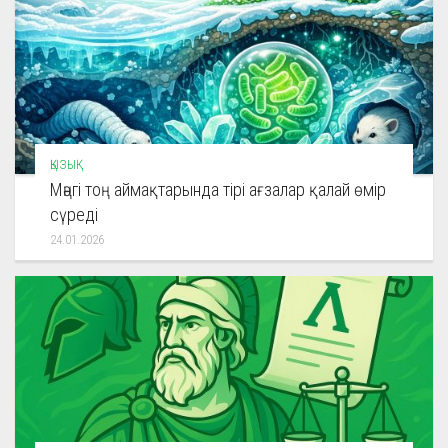
ҚЫЗЫҚ
Мәңгі тоң аймақтарында тірі ағзалар қалай өмір
сүреді
24.01.2026