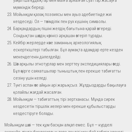
уақытша құдықтар мен малға арналған суаттар жасауға
мүмкіндік береді.
Мойынқұм қазақ поэзиясы мен ауыз әдебиетінде жиі
кездеседі. Ол — төзімділік пен рух күшінің символы.
Барқандардың пішіні желдің бағытына қарай өзгереді.
Сондықтан шөлдің көрінісі әрқашан өзгеріп тұрады.
Кейбір жерлерде көне заманның археологиялық
ескерткіштері табылған. Бұл аумақта адамдар ерте кезден
мекендегенін дәлелдейді.
Шөл арқылы этнотурлар мен зерттеу экспедициялары өтеді.
Бұл өңірге саяхатшылар тыныштық пен ерекше табиғатты
сезіну үшін келеді.
Түнгі аспан өте айқын әрі жарықсыз. Жұлдыздарды бақылауға
қолайлы жағдай жасалған.
Мойынқұм — табиғаттың тірі зертханасы. Мұнда сирек
кездесетін тіршілік иелері мен ерекше құбылыстарды
кездестіруге болады.
Мойынқұм шөлі — тек құм басқан алқап емес. Бұл — күрделі
экожүйе, өзіндік биологиялық тепе-теңдігі мен бай табиғи әлеуеті