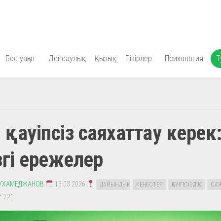
Бос уақыт
Денсаулық
Қызық
Пікірлер
Психология
Т
й қауіпсіз саяхаттау керек
згі ережелер
УХАМЕДЖАНОВ
13.03.2026
ДАЙЫНДЫҚ
КЕҢЕСТЕР
ҚАУІПСІЗДІК
САЯ
721