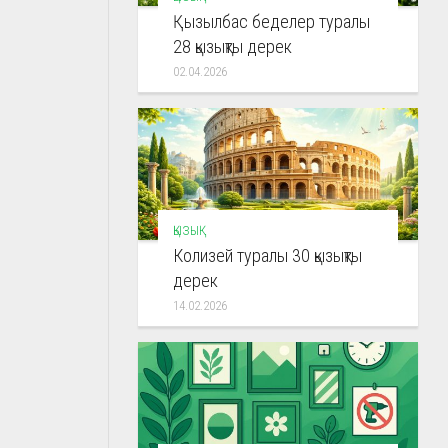
Қызылбас беделер туралы
28 қызықты дерек
02.04.2026
ҚЫЗЫҚ
Колизей туралы 30 қызықты
дерек
14.02.2026