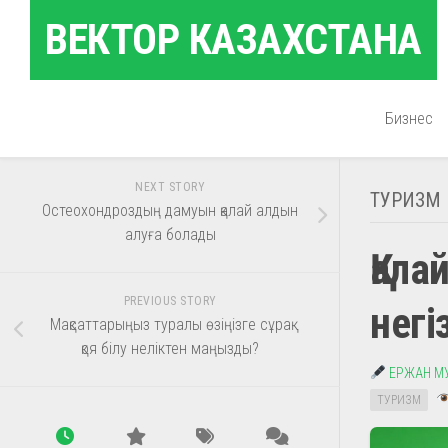
Skip
ВЕКТОР КАЗАХСТАНА
to
content
Бизнес
NEXT STORY
ТУРИЗМ
Остеохондроздың дамуын қалай алдын
алуға болады
Қала
PREVIOUS STORY
негі
Мақсаттарыңыз туралы өзіңізге сұрақ
қоя білу неліктен маңызды?
ЕРЖАН М
ТУРИЗМ