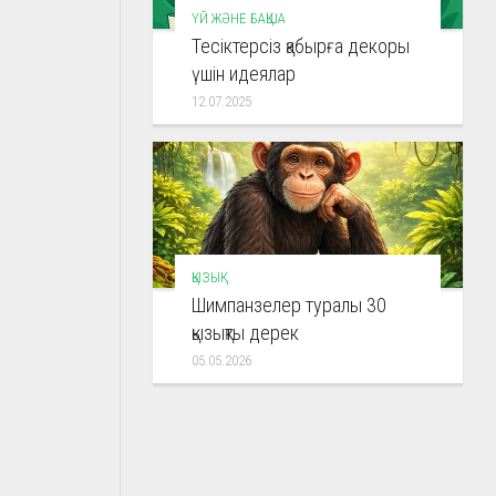
ҮЙ ЖӘНЕ БАҚША
Тесіктерсіз қабырға декоры
үшін идеялар
12.07.2025
ҚЫЗЫҚ
Шимпанзелер туралы 30
қызықты дерек
05.05.2026