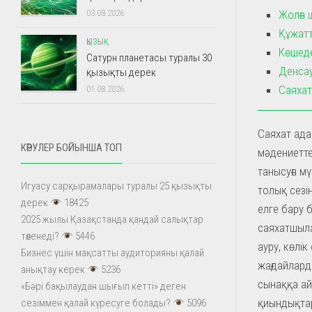
Жолға 
03.08.2026
Құжатт
ҚЫЗЫҚ
Көшеде
Сатурн планетасы туралы 30
Денсау
қызықты дерек
Саяхат
01.08.2026
Саяхат ада
КӨРУЛЕР БОЙЫНША ТОП
мәдениеттер
танысуға м
Игуасу сарқырамалары туралы 25 қызықты
толық сезі
дерек
18425
елге бару б
2025 жылы Қазақстанда қандай салықтар
саяхатшыла
төленеді?
5446
ауру, көлік
Бизнес үшін мақсатты аудиторияны қалай
жағдайлард
анықтау керек
5236
сынаққа ай
«Бәрі бақылаудан шығып кетті» деген
қиындықтар
сезіммен қалай күресуге болады?
5096