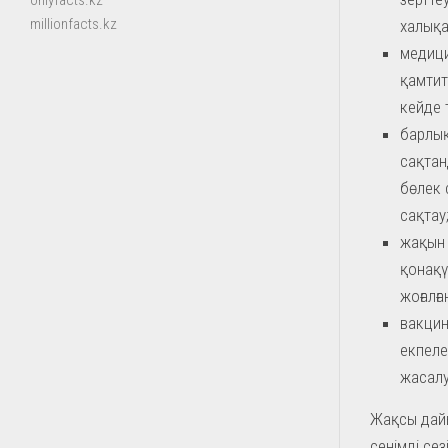
onlyfacts.kz
millionfacts.kz
халықа
медици
қамтит
кейде 
барлық
сақтан
бөлек 
сақтау
жақын 
қонақү
жоғалға
вакцин
екпеле
жасалу
Жақсы дайы
сенімді сез