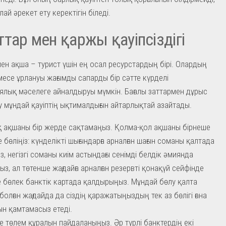
лай әрекет ету керектігін біледі.
тар мен қаржы қауіпсіздігі
ен ақша – турист үшін ең осал ресурстардың бірі. Олардың
месе ұрлануы жағымды сапарды бір сәтте күрделі
лық мәселеге айналдыруы мүмкін. Бағалы заттармен дұрыс
у мұндай қауіптің ықтималдығын айтарлықтай азайтады.
 ақшаны бір жерде сақтамаңыз. Қолма-қол ақшаны бірнеше
е бөліңіз: күнделікті шығындарға арналған шағын соманы қалтада
з, негізгі соманы киім астындағы сенімді белдік әмиянда
ыз, ал төтенше жағдайға арналған резервті қонақүй сейфінде
 бөлек банктік картада қалдырыңыз. Мұндай бөлу қалта
 болған жағдайда да сіздің қаражатыңыздың тек аз бөлігі ғана
ын қамтамасыз етеді.
е төлем құралын пайдаланыңыз. Әр түрлі банктердің екі