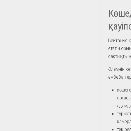
Көшед
қауіп
Бейтаныс қ
ететін оры
сақтықты ж
Әлемнің кез
әмбебап ер
көшеге
ортасы
адамда
турист
камера
тек ре