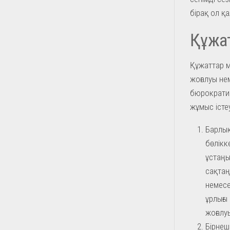
бірақ ол қа
Құжат
Құжаттар м
жоғалуы не
бюрократия
жұмыс істе
Барлық
бөлікк
ұстаңы
сақтаң
немесе
ұрлығы
жоғалу
Бірнеш