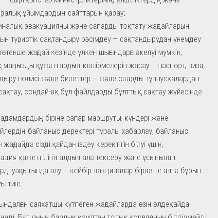
ралық ұйымдардың сайттарын қарау;
налық эвакуацияны және сапарды тоқтату жағдайларын
ын туристік сақтандыру рәсімдеу – сақтандырудан үнемдеу
төтенше жағдай кезінде үлкен шығындарға әкелуі мүмкін;
 маңызды құжаттардың көшірмелерін жасау – паспорт, виза,
дыру полисі және билеттер – және оларды түпнұсқалардан
сақтау, сондай-ақ бұл файлдарды бұлттық сақтау жүйесінде
;
адамдардың біріне сапар маршруты, күндері және
йлердің байланыс деректері туралы хабарлау, байланыс
н жағдайда сізді қайдан іздеу керектігін білуі үшін;
ация қажеттілігін алдын ала тексеру және ұсынылған
рді уақытында алу – кейбір вакциналар бірнеше апта бұрын
ы тиіс.
ндалған саяхатшы күтпеген жағдайларда өзін әлдеқайда
інеді. Бұл оның барлық қауіптен толық қорғалғанын білдірмейді,