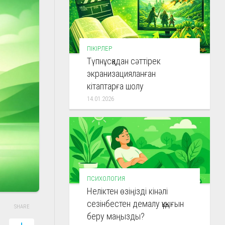
ПІКІРЛЕР
Түпнұсқадан сәттірек
экранизацияланған
кітаптарға шолу
14.01.2026
ПСИХОЛОГИЯ
Неліктен өзіңізді кінәлі
сезінбестен демалу құқығын
SHARE
беру маңызды?