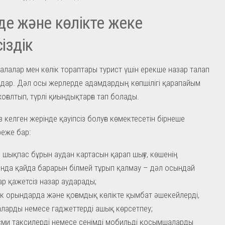
е және көлікте жеке
сіздік
алалар мен көлік тораптары турист үшін ерекше назар талап
ндар. Дәл осы жерлерде адамдардың көпшілігі қарапайым
оғалтып, түрлі қиындықтарға тап болады.
 келген жерінде қауіпсіз болуға көмектесетін бірнеше
еже бар:
 шықпас бұрын аудан картасын қарап шығу, көшенің
нда қайда барарын білмей тұрып қалмау – дәл осындай
р қажетсіз назар аударады;
ік орындарда және қоғамдық көлікте қымбат әшекейлерді,
ларды немесе гаджеттерді ашық көрсетпеу;
сми таксилерді немесе сенімді мобильді қосымшаларды