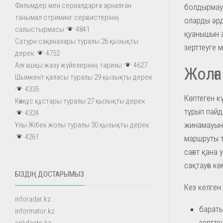
Фильмдер мен сериалдарға арналған
болдырмауға
танымал стриминг сервистерінің
оларды әрд
салыстырмасы
4841
қуанышын а
Сатурн сақиналары туралы 26 қызықты
зерттеуге м
дерек
4752
Алғашқы жазу жүйелерінің тарихы
4627
Жолғ
Шымкент қаласы туралы 29 қызықты дерек
4335
Көптеген к
Көкқұс құстары туралы 27 қызықты дерек
тұрып пайд
4324
жинамауын
Ұлы Жібек жолы туралы 30 қызықты дерек
4261
маршруты 
сағат қана
сақтауға кө
БІЗДІҢ ДОСТАРЫМЫЗ
Кез келген
inforadar.kz
бараты
informator.kz
зертте