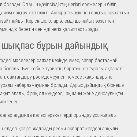
 болады. Ол үшін қауіпсіздіктің негізгі ережелерін біліп,
айым сақтау жеткілікті. Ақпараттылық пен сақтық саяхаттың
зайтпайды. Керісінше, олар әлемді шынайы ләззатпен
үмкіндік беретін сенімді негіз қалыптастырады.
а шықпас бұрын дайындық
үрделі мәселелер саяхат кезінде емес, сапар басталмай
а болады. Бұл көбіне туристің баратын ел туралы ақпарат
ан, сақтандыру рәсімдемеуінен немесе жақындарына
туралы хабарламауынан болады. Дұрыс дайындық бірнеше
 уақыт алады, бірақ ол күндерді, ақшаны және денсаулықты
мектеседі.
 сапар алдында келесі әрекеттерді орындау ұсынылады:
н елдегі қазіргі жағдайды ресми ақпарат көздері арқылы
у – сыртқы істер министрліктерінің, елшіліктердің және