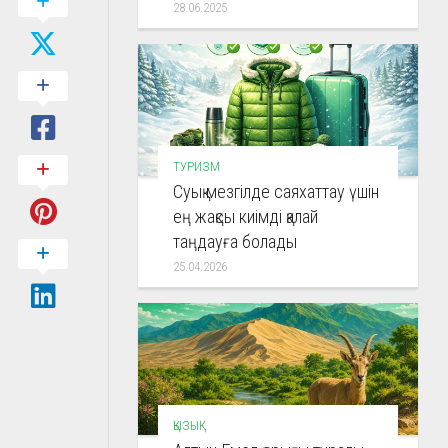
28.06.2025
ТУРИЗМ
Суық мезгілде саяхаттау үшін
ең жақсы киімді қалай
таңдауға болады
25.04.2026
ҚЫЗЫҚ