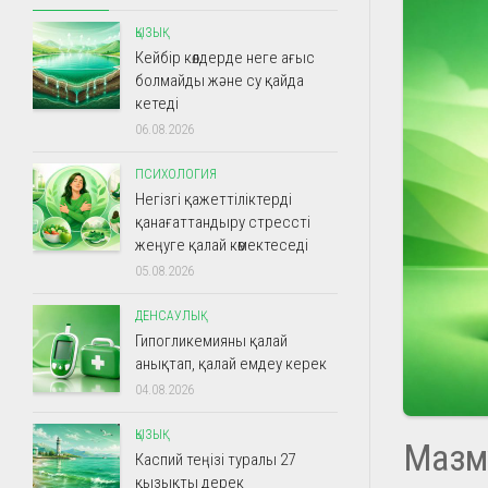
ҚЫЗЫҚ
Кейбір көлдерде неге ағыс
болмайды және су қайда
кетеді
06.08.2026
ПСИХОЛОГИЯ
Негізгі қажеттіліктерді
қанағаттандыру стрессті
жеңуге қалай көмектеседі
05.08.2026
ДЕНСАУЛЫҚ
Гипогликемияны қалай
анықтап, қалай емдеу керек
04.08.2026
ҚЫЗЫҚ
Мазм
Каспий теңізі туралы 27
қызықты дерек