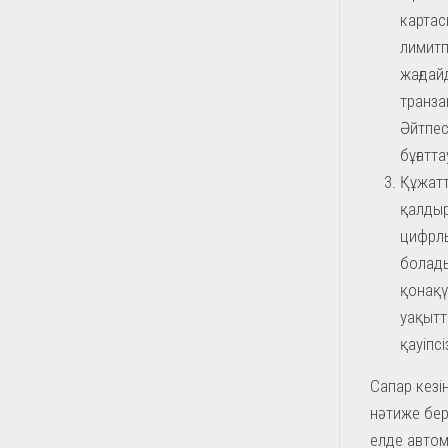
картасы
лимитп
жағдай
транза
Әйтпес
бұғатт
Құжатт
қалдыр
цифрлы
болады
қонақү
уақытт
қауіпс
Сапар кезі
нәтиже бер
елде автом