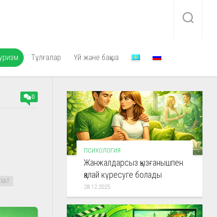
уризм
Тұлғалар
Үй және бақша
0
:
ПСИХОЛОГИЯ
Жанжалдарсыз қызғанышпен
қалай күресуге болады
ХАТ
28.12.2025