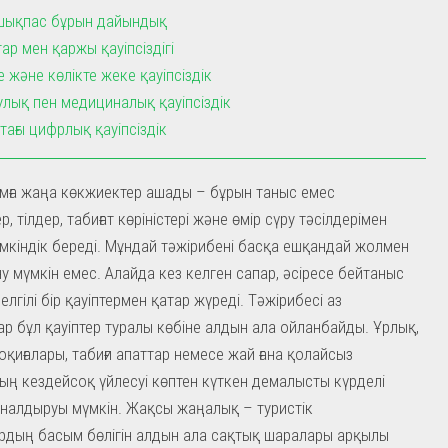
шықпас бұрын дайындық
ар мен қаржы қауіпсіздігі
 және көлікте жеке қауіпсіздік
лық пен медициналық қауіпсіздік
тағы цифрлық қауіпсіздік
мға жаңа көкжиектер ашады – бұрын таныс емес
, тілдер, табиғат көріністері және өмір сүру тәсілдерімен
үмкіндік береді. Мұндай тәжірибені басқа ешқандай жолмен
ну мүмкін емес. Алайда кез келген сапар, әсіресе бейтаныс
елгілі бір қауіптермен қатар жүреді. Тәжірибесі аз
р бұл қауіптер туралы көбіне алдын ала ойланбайды. Ұрлық,
 оқиғалары, табиғи апаттар немесе жай ғана қолайсыз
ың кездейсоқ үйлесуі көптен күткен демалысты күрделі
налдыруы мүмкін. Жақсы жаңалық – туристік
дың басым бөлігін алдын ала сақтық шаралары арқылы