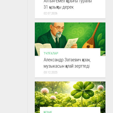
Алтын-Емел қорығы туралы
31 қызықты дерек
02.07.2026
ТҰЛҒАЛАР
Александр Затаевич қазақ
музыкасын қалай зерттеді
03.12.2025
ҚЫЗЫҚ