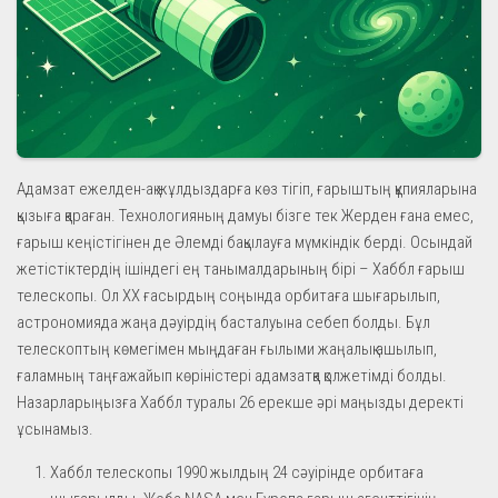
Адамзат ежелден-ақ жұлдыздарға көз тігіп, ғарыштың құпияларына
қызыға қараған. Технологияның дамуы бізге тек Жерден ғана емес,
ғарыш кеңістігінен де Әлемді бақылауға мүмкіндік берді. Осындай
жетістіктердің ішіндегі ең танымалдарының бірі – Хаббл ғарыш
телескопы. Ол ХХ ғасырдың соңында орбитаға шығарылып,
астрономияда жаңа дәуірдің басталуына себеп болды. Бұл
телескоптың көмегімен мыңдаған ғылыми жаңалық ашылып,
ғаламның таңғажайып көріністері адамзатқа қолжетімді болды.
Назарларыңызға Хаббл туралы 26 ерекше әрі маңызды деректі
ұсынамыз.
Хаббл телескопы 1990 жылдың 24 сәуірінде орбитаға