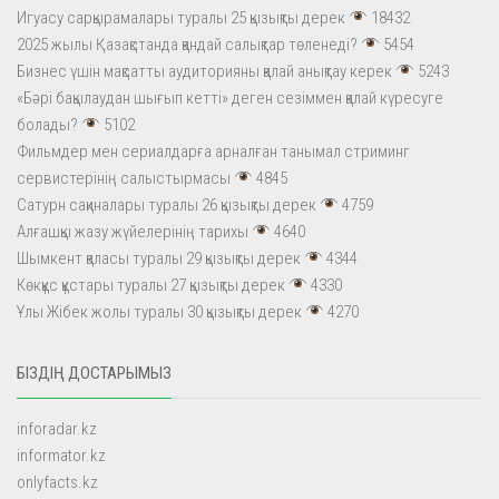
Игуасу сарқырамалары туралы 25 қызықты дерек
18432
2025 жылы Қазақстанда қандай салықтар төленеді?
5454
Бизнес үшін мақсатты аудиторияны қалай анықтау керек
5243
«Бәрі бақылаудан шығып кетті» деген сезіммен қалай күресуге
болады?
5102
Фильмдер мен сериалдарға арналған танымал стриминг
сервистерінің салыстырмасы
4845
Сатурн сақиналары туралы 26 қызықты дерек
4759
Алғашқы жазу жүйелерінің тарихы
4640
Шымкент қаласы туралы 29 қызықты дерек
4344
Көкқұс құстары туралы 27 қызықты дерек
4330
Ұлы Жібек жолы туралы 30 қызықты дерек
4270
БІЗДІҢ ДОСТАРЫМЫЗ
inforadar.kz
informator.kz
onlyfacts.kz