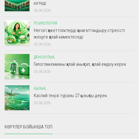
кетеді
06.08.2026
ПСИХОЛОГИЯ
Негізгі қажеттіліктерді қанағаттандыру стрессті
жеңуге қалай көмектеседі
05.08.2026
ДЕНСАУЛЫҚ
Гипогликемияны қалай анықтап, қалай емдеу керек
04.08.2026
ҚЫЗЫҚ
Каспий теңізі туралы 27 қызықты дерек
03.08.2026
КӨРУЛЕР БОЙЫНША ТОП