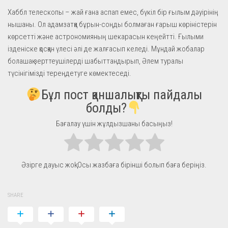
Хаббл телескопы – жай ғана аспап емес, бүкіл бір ғылым дәуірінің
нышаны. Ол адамзатқа бұрын-соңды болмаған ғарыш көріністерін
көрсетті және астрономияның шекарасын кеңейтті. Ғылыми
ізденіске қосқан үлесі әлі де жалғасып келеді. Мұндай жобалар
болашақ зерттеушілерді шабыттандырып, Әлем туралы
түсінігімізді тереңдетуге көмектеседі.
Бұл пост қаншалықты пайдалы
болды?
Бағалау үшін жұлдызшаны басыңыз!
Әзірге дауыс жоқ! Осы жазбаға бірінші болып баға беріңіз.
SHARE