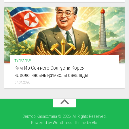
ТҰЛҒАЛАР
Ким Ир Сен неге Солтүстік Корея
идеологиясының символы саналады
07.04.2026
Вектор Казахстана © 2026. All Rights Reserved.
Powered by
WordPress
. Theme by
Alx
.