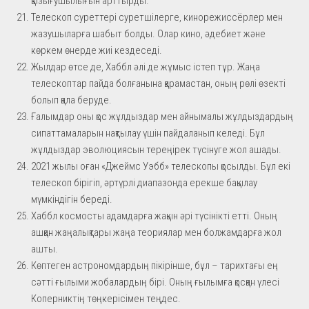
қызығушылығын арттырды.
Телескоп суреттері суретшілерге, кинорежиссёрлер мен
жазушыларға шабыт болды. Олар кино, әдебиет және
көркем өнерде жиі кездеседі.
Жылдар өтсе де, Хаббл әлі де жұмыс істеп тұр. Жаңа
телескоптар пайда болғанына қарамастан, оның рөлі өзекті
болып қала беруде.
Ғалымдар оны қос жұлдыздар мен айнымалы жұлдыздардың
сипаттамаларын нақтылау үшін пайдаланып келеді. Бұл
жұлдыздар эволюциясын тереңірек түсінуге жол ашады.
2021 жылы оған «Джеймс Уэбб» телескопы қосылды. Бұл екі
телескоп бірігіп, әртүрлі диапазонда ерекше бақылау
мүмкіндігін береді.
Хаббл космосты адамдарға жақын әрі түсінікті етті. Оның
ашқан жаңалықтары жаңа теориялар мен болжамдарға жол
ашты.
Көптеген астрономдардың пікірінше, бұл – тарихтағы ең
сәтті ғылыми жобалардың бірі. Оның ғылымға қосқан үлесі
Коперниктің төңкерісімен теңдес.