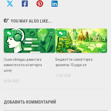
YOU MAY ALSO LIKE...
0
0
Сыни ойлауды дамытуға
Бюджеттік саяхаттарға
көмектесетін кітаптарға
арналған 10 үздік ел
шолу
12.02.2026
29.09.2025
ДОБАВИТЬ КОММЕНТАРИЙ