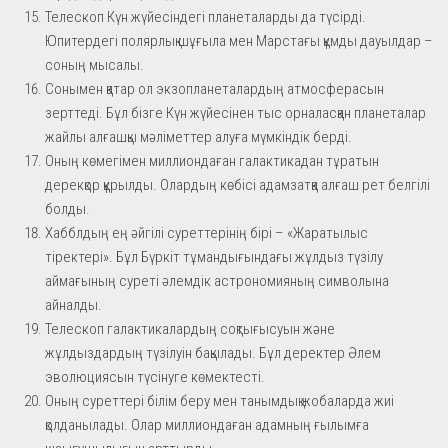
Телескоп Күн жүйесіндегі планеталарды да түсірді.
Юпитердегі полярлық шұғыла мен Марстағы құмды дауылдар –
соның мысалы.
Сонымен қатар ол экзопланеталардың атмосферасын
зерттеді. Бұл бізге Күн жүйесінен тыс орналасқан планеталар
жайлы алғашқы мәліметтер алуға мүмкіндік берді.
Оның көмегімен миллиондаған галактикадан тұратын
дерекқор құрылды. Олардың көбісі адамзатқа алғаш рет белгілі
болды.
Хабблдың ең әйгілі суреттерінің бірі – «Жаратылыс
тіректері». Бұл Бүркіт тұмандығындағы жұлдыз түзілу
аймағының суреті әлемдік астрономияның символына
айналды.
Телескоп галактикалардың соқтығысуын және
жұлдыздардың түзілуін бақылады. Бұл деректер Әлем
эволюциясын түсінуге көмектесті.
Оның суреттері білім беру мен танымдық жобаларда жиі
қолданылады. Олар миллиондаған адамның ғылымға