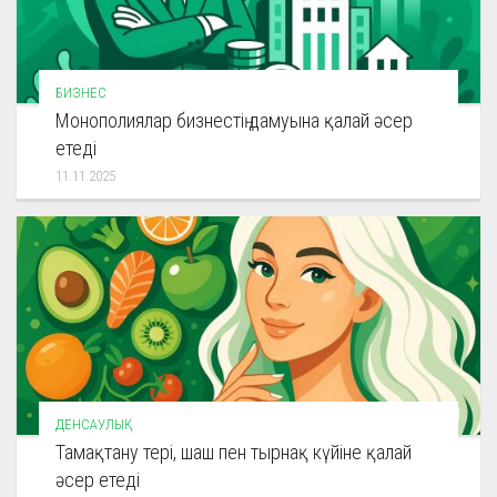
БИЗНЕС
Монополиялар бизнестің дамуына қалай әсер
етеді
11.11.2025
ДЕНСАУЛЫҚ
Тамақтану тері, шаш пен тырнақ күйіне қалай
әсер етеді