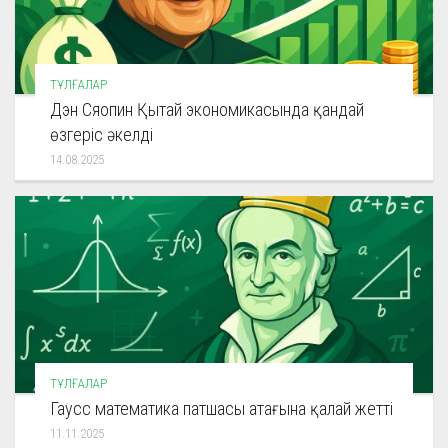
ТҰЛҒАЛАР
Дэн Сяопин Қытай экономикасында қандай
өзгеріс әкелді
14.08.2025
ТҰЛҒАЛАР
Гаусс математика патшасы атағына қалай жетті
11.11.2025