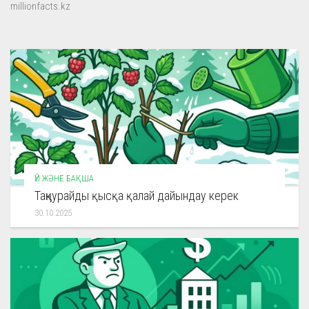
millionfacts.kz
ҮЙ ЖӘНЕ БАҚША
Таңқурайды қысқа қалай дайындау керек
30.10.2025