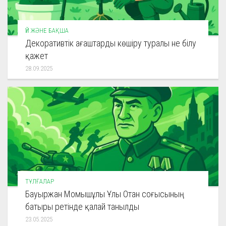
ҮЙ ЖӘНЕ БАҚША
Декоративтік ағаштарды көшіру туралы не білу
қажет
28.09.2025
ТҰЛҒАЛАР
Бауыржан Момышұлы Ұлы Отан соғысының
батыры ретінде қалай танылды
23.05.2025