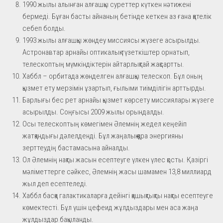
1990 жылы алынған алғашқы суреттер күткен нәтижені
бермеді. Бұған басты айнаның бетінде кеткен аз ғана қателік
себеп болды.
1993 жылы алғашқы жөндеу миссиясы жүзеге асырылды.
Астронавтар арнайы оптикалық түзеткіштер орнатып,
телескоптың мүмкіндіктерін айтарлықтай жақсартты.
Хаббл – орбитада жөнделген алғашқы телескоп. Бұл оның
қызмет ету мерзімін ұзартып, ғылыми тиімділігін арттырды.
Барлығы бес рет арнайы қызмет көрсету миссиялары жүзеге
асырылды. Соңғысы 2009 жылы орындалды.
Осы телескоптың көмегімен Әлемнің жедел кеңейіп
жатқандығы дәлелденді. Бұл жаңалық қара энергияны
зерттеудің бастамасына айналды.
Ол Әлемнің нақты жасын есептеуге үлкен үлес қосты. Қазіргі
мәліметтерге сәйкес, Әлемнің жасы шамамен 13,8 миллиард
жыл деп есептеледі.
Хаббл басқа галактикаларға дейінгі қашықтықты нақты есептеуге
көмектесті. Бұл үшін цефеид жұлдыздары мен аса жаңа
жұлдыздар бақыланды.