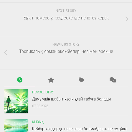
NEXT STORY
Бүркіт немесе үкі кездескенде не істеу керек
PREVIOUS STORY
Тропикалық орман экожүйелері несімен ерекше
ПСИХОЛОГИЯ
Даму үшін шабыт көзін қалай табуға болады
07.08.2026
ҚЫЗЫҚ
Кейбір көлдерде неге ағыс болмайды және су қайда