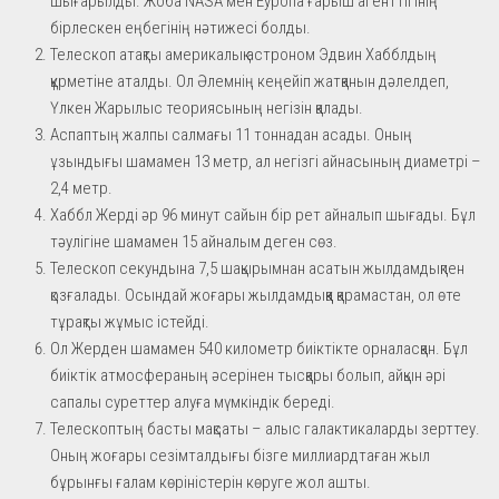
шығарылды. Жоба NASA мен Еуропа ғарыш агенттігінің
бірлескен еңбегінің нәтижесі болды.
Телескоп атақты америкалық астроном Эдвин Хабблдың
құрметіне аталды. Ол Әлемнің кеңейіп жатқанын дәлелдеп,
Үлкен Жарылыс теориясының негізін қалады.
Аспаптың жалпы салмағы 11 тоннадан асады. Оның
ұзындығы шамамен 13 метр, ал негізгі айнасының диаметрі –
2,4 метр.
Хаббл Жерді әр 96 минут сайын бір рет айналып шығады. Бұл
тәулігіне шамамен 15 айналым деген сөз.
Телескоп секундына 7,5 шақырымнан асатын жылдамдықпен
қозғалады. Осындай жоғары жылдамдыққа қарамастан, ол өте
тұрақты жұмыс істейді.
Ол Жерден шамамен 540 километр биіктікте орналасқан. Бұл
биіктік атмосфераның әсерінен тысқары болып, айқын әрі
сапалы суреттер алуға мүмкіндік береді.
Телескоптың басты мақсаты – алыс галактикаларды зерттеу.
Оның жоғары сезімталдығы бізге миллиардтаған жыл
бұрынғы ғалам көріністерін көруге жол ашты.