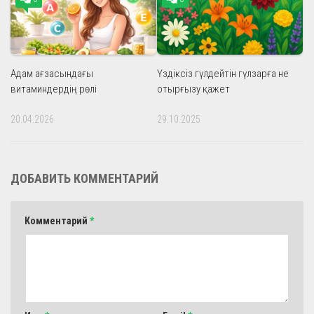
Адам ағзасындағы
Үздіксіз гүлдейтін гүлзарға не
витаминдердің рөлі
отырғызу қажет
20.04.2026
29.10.2025
ДОБАВИТЬ КОММЕНТАРИЙ
Комментарий
*