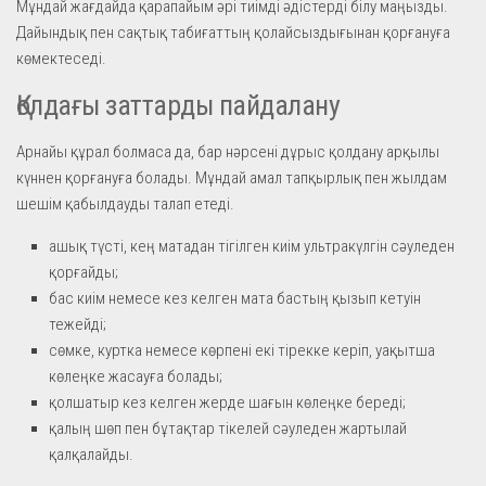
Мұндай жағдайда қарапайым әрі тиімді әдістерді білу маңызды.
Дайындық пен сақтық табиғаттың қолайсыздығынан қорғануға
көмектеседі.
Қолдағы заттарды пайдалану
Арнайы құрал болмаса да, бар нәрсені дұрыс қолдану арқылы
күннен қорғануға болады. Мұндай амал тапқырлық пен жылдам
шешім қабылдауды талап етеді.
ашық түсті, кең матадан тігілген киім ультракүлгін сәуледен
қорғайды;
бас киім немесе кез келген мата бастың қызып кетуін
тежейді;
сөмке, куртка немесе көрпені екі тірекке керіп, уақытша
көлеңке жасауға болады;
қолшатыр кез келген жерде шағын көлеңке береді;
қалың шөп пен бұтақтар тікелей сәуледен жартылай
қалқалайды.