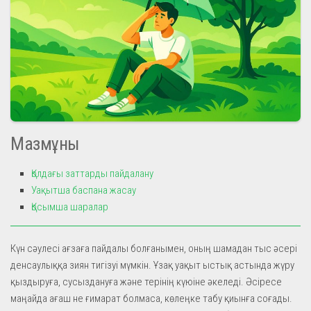
Мазмұны
Қолдағы заттарды пайдалану
Уақытша баспана жасау
Қосымша шаралар
Күн сәулесі ағзаға пайдалы болғанымен, оның шамадан тыс әсері
денсаулыққа зиян тигізуі мүмкін. Ұзақ уақыт ыстық астында жүру
қыздыруға, сусыздануға және терінің күюіне әкеледі. Әсіресе
маңайда ағаш не ғимарат болмаса, көлеңке табу қиынға соғады.