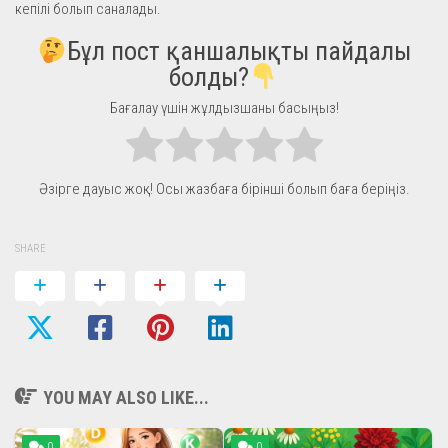
кепілі болып саналады.
Бұл пост қаншалықты пайдалы
болды?
Бағалау үшін жұлдызшаны басыңыз!
Әзірге дауыс жоқ! Осы жазбаға бірінші болып баға беріңіз.
SHARE
YOU MAY ALSO LIKE...
0
0