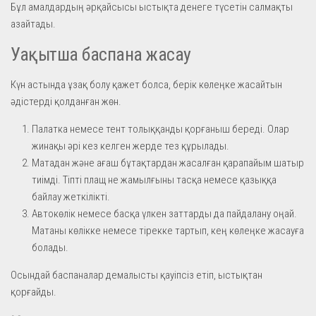
Бұл амалдардың әрқайсысы ыстықта денеге түсетін салмақты
азайтады.
Уақытша баспана жасау
Күн астында ұзақ болу қажет болса, берік көлеңке жасайтын
әдістерді қолданған жөн.
Палатка немесе тент толыққанды қорғаныш береді. Олар
жинақы әрі кез келген жерде тез құрылады.
Матадан және ағаш бұтақтардан жасалған қарапайым шатыр
тиімді. Тіпті плащ не жамылғыны тасқа немесе қазыққа
байлау жеткілікті.
Автокөлік немесе басқа үлкен заттарды да пайдалану оңай.
Матаны көлікке немесе тірекке тартып, кең көлеңке жасауға
болады.
Осындай баспаналар демалысты қауіпсіз етіп, ыстықтан
қорғайды.