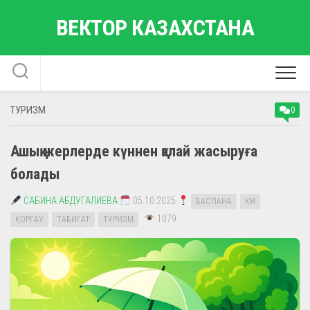
Skip
ВЕКТОР КАЗАХСТАНА
to
content
ТУРИЗМ
0
Ашық жерлерде күннен қалай жасыруға
болады
САБИНА АБДУГАЛИЕВА
05.10.2025
БАСПАНА
КҮН
1079
ҚОРҒАУ
ТАБИҒАТ
ТУРИЗМ