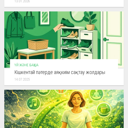
13.01.2026
ҮЙ ЖӘНЕ БАҚША
Кішкентай пәтерде аяқкиім сақтау жолдары
14.07.2025