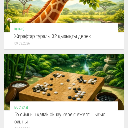
ҚЫЗЫҚ
Жирафтар туралы 32 қызықты дерек
09.03.2026
БОС УАҚЫТ
Го ойынын қалай ойнау керек: ежелгі шығыс
ойыны