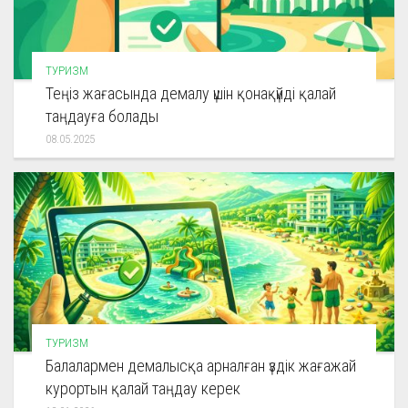
ТУРИЗМ
Теңіз жағасында демалу үшін қонақүйді қалай
таңдауға болады
08.05.2025
ТУРИЗМ
Балалармен демалысқа арналған үздік жағажай
курортын қалай таңдау керек