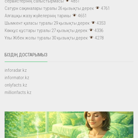
сервистерінің салыстырмасы
4851
Сатурн сақиналары туралы 26 қызықты дерек
4761
Алғашқы жазу жүйелерінің тарихы
4651
Шымкент қаласы туралы 29 қызықты дерек
4353
Көкқұс құстары туралы 27 қызықты дерек
4336
Ұлы Жібек жолы туралы 30 қызықты дерек
4278
БІЗДІҢ ДОСТАРЫМЫЗ
inforadar.kz
informator.kz
onlyfacts.kz
millionfacts.kz