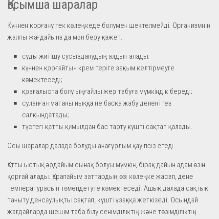
Қосымша шаралар
Күннен қорғану тек көлеңкеде болумен шектелмейді. Организмнің
жалпы жағдайына да мән беру қажет.
суды жиі ішу сусызданудың алдын алады;
күннен қорғайтын крем теріге зақым келтірмеуге
көмектеседі;
қозғалыста болу ыңғайлы жер табуға мүмкіндік береді;
суланған матаны иыққа не басқа жабу денені тез
салқындатады;
түстегі қатты қимылдан бас тарту күшті сақтап қалады.
Осы шаралар далада болуды анағұрлым қауіпсіз етеді.
Қатты ыстық әрдайым сынақ болуы мүмкін, бірақ дайын адам өзін
қорғай алады. Қарапайым заттардың өзі көлеңке жасап, дене
температурасын төмендетуге көмектеседі. Ашық далада сақтық
таныту денсаулықты сақтап, күшті ұзаққа жеткізеді. Осындай
жағдайларда шешім таба білу сенімділіктің және төзімділіктің