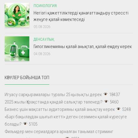
ПСИХОЛОГИЯ
Негізгі қажеттіліктерді қанағаттандыру стрессті
жеңуге қалай көмектеседі
05.08.2026
ДЕНСАУЛЫҚ
Гипогликемияны қалай анықтап, қалай емдеу керек
04.08.2026
КӨРУЛЕР БОЙЫНША ТОП
Игуасу сарқырамалары туралы 25 қызықты дерек
18437
2025 жылы Қазақстанда қандай салықтар төленеді?
5460
Бизнес үшін мақсатты аудиторияны қалай анықтау керек
5248
«Бәрі бақылаудан шығып кетті» деген сезіммен қалай күресуге
болады?
5105
Фильмдер мен сериалдарға арналған танымал стриминг