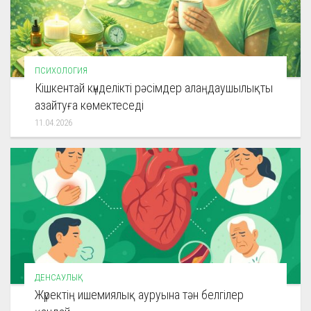
ПСИХОЛОГИЯ
Кішкентай күнделікті рәсімдер алаңдаушылықты
азайтуға көмектеседі
11.04.2026
ДЕНСАУЛЫҚ
Жүректің ишемиялық ауруына тән белгілер