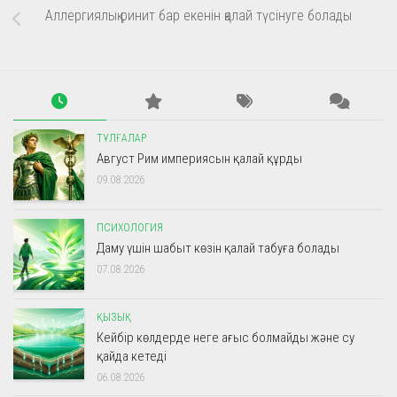
Аллергиялық ринит бар екенін қалай түсінуге болады
ТҰЛҒАЛАР
Август Рим империясын қалай құрды
09.08.2026
ПСИХОЛОГИЯ
Даму үшін шабыт көзін қалай табуға болады
07.08.2026
ҚЫЗЫҚ
Кейбір көлдерде неге ағыс болмайды және су
қайда кетеді
06.08.2026