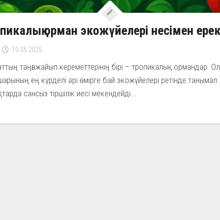
пикалық орман экожүйелері несімен ере
10.05.2025
аттың таңғажайып кереметтерінің бірі – тропикалық ормандар. О
арының ең күрделі әрі өмірге бай экожүйелері ретінде танымал.
тарда сансыз тіршілік иесі мекендейді...