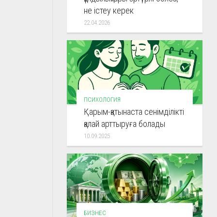
не істеу керек
22.04.2026
ПСИХОЛОГИЯ
Қарым-қатынаста сенімділікті
қалай арттыруға болады
10.09.2025
БИЗНЕС