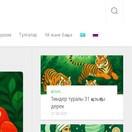
уризм
Тұлғалар
Үй және бақша
ҚЫЗЫҚ
Тиіндер туралы 31 қызықты
дерек
27.08.2025