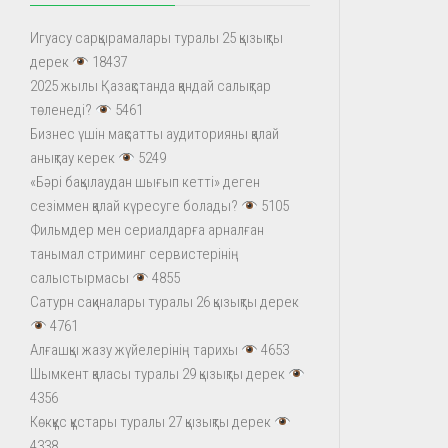
Игуасу сарқырамалары туралы 25 қызықты
дерек
18437
2025 жылы Қазақстанда қандай салықтар
төленеді?
5461
Бизнес үшін мақсатты аудиторияны қалай
анықтау керек
5249
«Бәрі бақылаудан шығып кетті» деген
сезіммен қалай күресуге болады?
5105
Фильмдер мен сериалдарға арналған
танымал стриминг сервистерінің
салыстырмасы
4855
Сатурн сақиналары туралы 26 қызықты дерек
4761
Алғашқы жазу жүйелерінің тарихы
4653
Шымкент қаласы туралы 29 қызықты дерек
4356
Көкқұс құстары туралы 27 қызықты дерек
4338