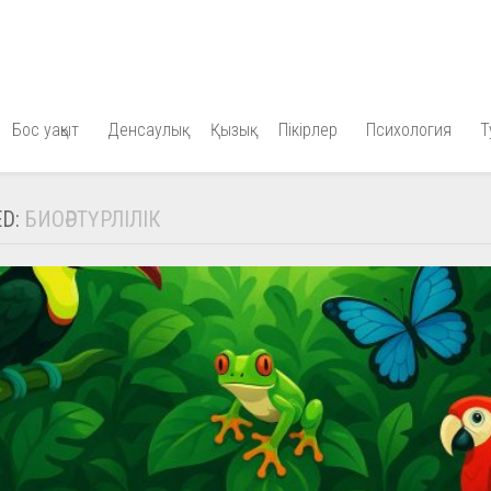
Бос уақыт
Денсаулық
Қызық
Пікірлер
Психология
Т
ED:
БИОӘРТҮРЛІЛІК