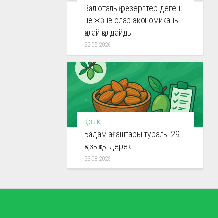
Валюталық резервтер деген
не және олар экономиканы
қалай қолдайды
22.05.2026
ҚЫЗЫҚ
Бадам ағаштары туралы 29
қызықты дерек
23.08.2025