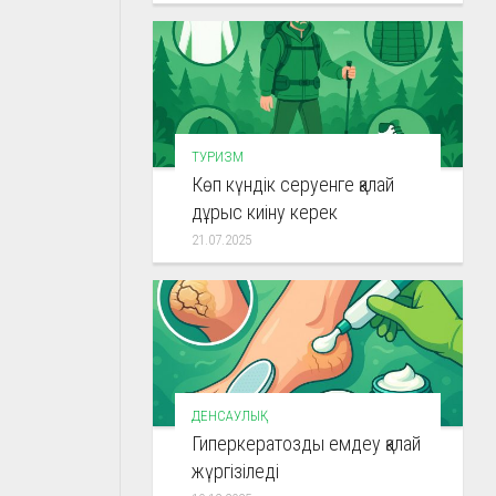
ТУРИЗМ
Көп күндік серуенге қалай
дұрыс киіну керек
21.07.2025
ДЕНСАУЛЫҚ
Гиперкератозды емдеу қалай
жүргізіледі