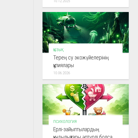
10.12.2025
ҚЫЗЫҚ
Терең су экожүйелерінің
құпиялары
10.06.2026
ПСИХОЛОГИЯ
Ерлі-зайыптылардың
құндылықтары әртүрлі болса,