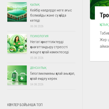
ҚЫЗЫҚ
Кейбір көлдерде неге ағыс
Тро
болмайды және су қайда
кетеді
ҚЫЗЫҚ
06.08.2026
Табиғ
ПСИХОЛОГИЯ
Жер ш
Негізгі қажеттіліктерді
аймақ
қанағаттандыру стрессті
жеңуге қалай көмектеседі
05.08.2026
ДЕНСАУЛЫҚ
Гипогликемияны қалай анықтап,
қалай емдеу керек
04.08.2026
КӨРУЛЕР БОЙЫНША ТОП