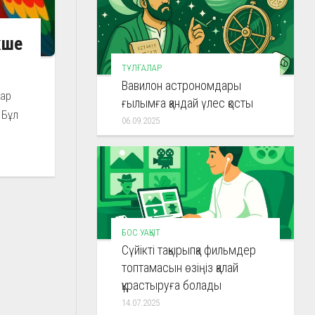
кше
ТҰЛҒАЛАР
Вавилон астрономдары
лар
ғылымға қандай үлес қосты
 Бұл
06.09.2025
БОС УАҚЫТ
Сүйікті тақырыпқа фильмдер
топтамасын өзіңіз қалай
құрастыруға болады
14.07.2025