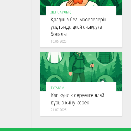
ДЕНСАУЛЫҚ
Қалқанша безі мәселелерін
уақытында қалай анықтауға
болады
10.06.2025
ТУРИЗМ
Көп күндік серуенге қалай
дұрыс киіну керек
21.07.2025