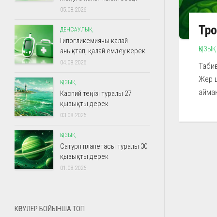
05.08.2026
Тро
ДЕНСАУЛЫҚ
Гипогликемияны қалай
ҚЫЗЫҚ
анықтап, қалай емдеу керек
04.08.2026
Табиғ
Жер ш
ҚЫЗЫҚ
аймақ
Каспий теңізі туралы 27
қызықты дерек
03.08.2026
ҚЫЗЫҚ
Сатурн планетасы туралы 30
қызықты дерек
01.08.2026
КӨРУЛЕР БОЙЫНША ТОП