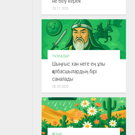
не білу керек
23.11.2025
ТҰЛҒАЛАР
Шыңғыс хан неге ең ұлы
қолбасшылардың бірі
саналады
06.09.2025
ҚЫЗЫҚ