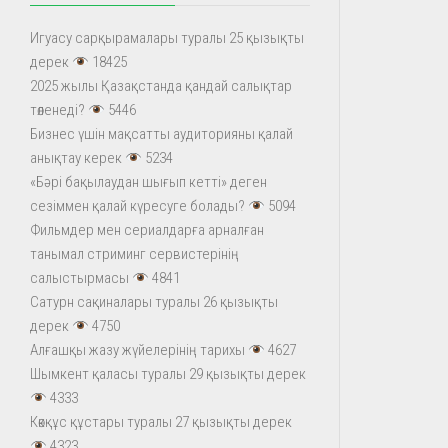
Игуасу сарқырамалары туралы 25 қызықты
дерек
18425
2025 жылы Қазақстанда қандай салықтар
төленеді?
5446
Бизнес үшін мақсатты аудиторияны қалай
анықтау керек
5234
«Бәрі бақылаудан шығып кетті» деген
сезіммен қалай күресуге болады?
5094
Фильмдер мен сериалдарға арналған
танымал стриминг сервистерінің
салыстырмасы
4841
Сатурн сақиналары туралы 26 қызықты
дерек
4750
Алғашқы жазу жүйелерінің тарихы
4627
Шымкент қаласы туралы 29 қызықты дерек
4333
Көкқұс құстары туралы 27 қызықты дерек
4323