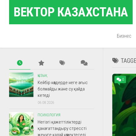
Skip
ВЕКТОР КАЗАХСТАНА
to
content
Бизнес
TAGG
ҚЫЗЫҚ
0
Кейбір көлдерде неге ағыс
болмайды және су қайда
кетеді
06.08.2026
ПСИХОЛОГИЯ
Негізгі қажеттіліктерді
қанағаттандыру стрессті
жеңуге қалай көмектеседі