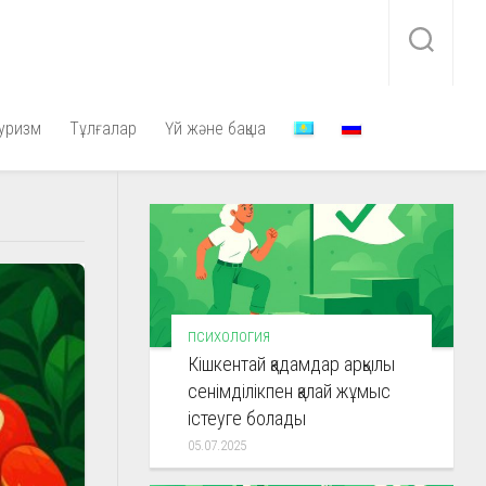
уризм
Тұлғалар
Үй және бақша
ПСИХОЛОГИЯ
Кішкентай қадамдар арқылы
сенімділікпен қалай жұмыс
істеуге болады
05.07.2025