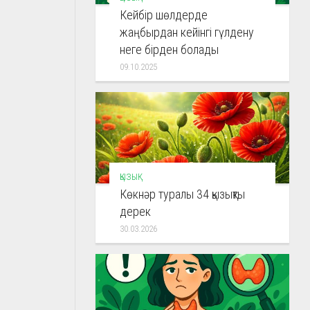
Кейбір шөлдерде
жаңбырдан кейінгі гүлдену
неге бірден болады
09.10.2025
ҚЫЗЫҚ
Көкнәр туралы 34 қызықты
дерек
30.03.2026