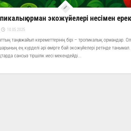
пикалық орман экожүйелері несімен ере
10.05.2025
аттың таңғажайып кереметтерінің бірі – тропикалық ормандар. О
арының ең күрделі әрі өмірге бай экожүйелері ретінде танымал.
тарда сансыз тіршілік иесі мекендейді...