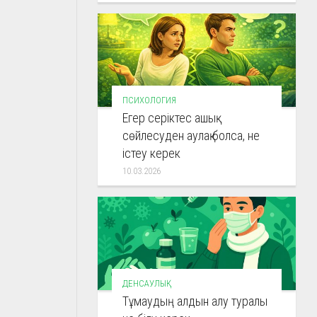
ПСИХОЛОГИЯ
Егер серіктес ашық
сөйлесуден аулақ болса, не
істеу керек
10.03.2026
ДЕНСАУЛЫҚ
Тұмаудың алдын алу туралы