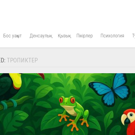
Бос уақыт
Денсаулық
Қызық
Пікірлер
Психология
Т
ED:
ТРОПИКТЕР