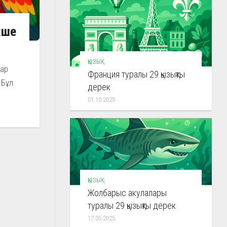
кше
ҚЫЗЫҚ
лар
Франция туралы 29 қызықты
 Бұл
дерек
01.10.2025
ҚЫЗЫҚ
Жолбарыс акулалары
туралы 29 қызықты дерек
17.05.2025