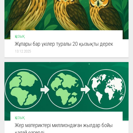
ҚЫЗЫҚ
Жұпары бар үкілер туралы 20 қызықты дерек
13.12.2025
ҚЫЗЫҚ
Жер материктері миллиондаған жылдар бойы
қалай өзгерді