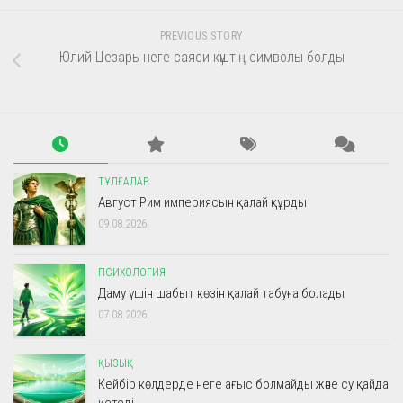
PREVIOUS STORY
Юлий Цезарь неге саяси күштің символы болды
ТҰЛҒАЛАР
Август Рим империясын қалай құрды
09.08.2026
ПСИХОЛОГИЯ
Даму үшін шабыт көзін қалай табуға болады
07.08.2026
ҚЫЗЫҚ
Кейбір көлдерде неге ағыс болмайды және су қайда
кетеді