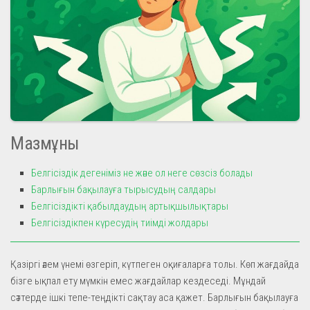
Мазмұны
Белгісіздік дегеніміз не және ол неге сөзсіз болады
Барлығын бақылауға тырысудың салдары
Белгісіздікті қабылдаудың артықшылықтары
Белгісіздікпен күресудің тиімді жолдары
Қазіргі әлем үнемі өзгеріп, күтпеген оқиғаларға толы. Көп жағдайда
бізге ықпал ету мүмкін емес жағдайлар кездеседі. Мұндай
сәттерде ішкі тепе-теңдікті сақтау аса қажет. Барлығын бақылауға