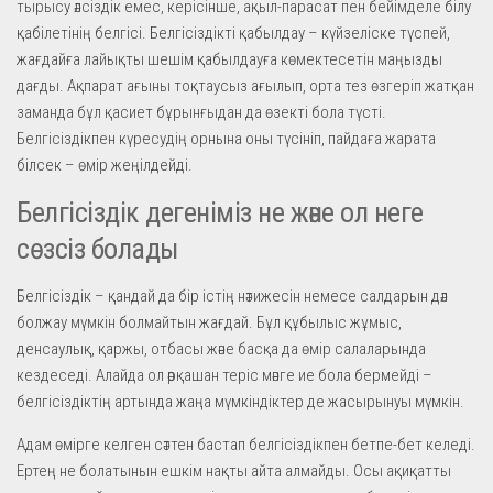
тырысу әлсіздік емес, керісінше, ақыл-парасат пен бейімделе білу
қабілетінің белгісі. Белгісіздікті қабылдау – күйзеліске түспей,
жағдайға лайықты шешім қабылдауға көмектесетін маңызды
дағды. Ақпарат ағыны тоқтаусыз ағылып, орта тез өзгеріп жатқан
заманда бұл қасиет бұрынғыдан да өзекті бола түсті.
Белгісіздікпен күресудің орнына оны түсініп, пайдаға жарата
білсек – өмір жеңілдейді.
Белгісіздік дегеніміз не және ол неге
сөзсіз болады
Белгісіздік – қандай да бір істің нәтижесін немесе салдарын дәл
болжау мүмкін болмайтын жағдай. Бұл құбылыс жұмыс,
денсаулық, қаржы, отбасы және басқа да өмір салаларында
кездеседі. Алайда ол әрқашан теріс мәнге ие бола бермейді –
белгісіздіктің артында жаңа мүмкіндіктер де жасырынуы мүмкін.
Адам өмірге келген сәттен бастап белгісіздікпен бетпе-бет келеді.
Ертең не болатынын ешкім нақты айта алмайды. Осы ақиқатты