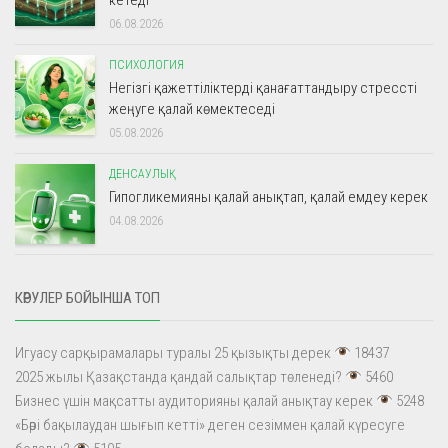
06.08.2026
ПСИХОЛОГИЯ
Негізгі қажеттіліктерді қанағаттандыру стрессті
жеңуге қалай көмектеседі
05.08.2026
ДЕНСАУЛЫҚ
Гипогликемияны қалай анықтап, қалай емдеу керек
04.08.2026
КӨРУЛЕР БОЙЫНША ТОП
Игуасу сарқырамалары туралы 25 қызықты дерек
18437
2025 жылы Қазақстанда қандай салықтар төленеді?
5460
Бизнес үшін мақсатты аудиторияны қалай анықтау керек
5248
«Бәрі бақылаудан шығып кетті» деген сезіммен қалай күресуге