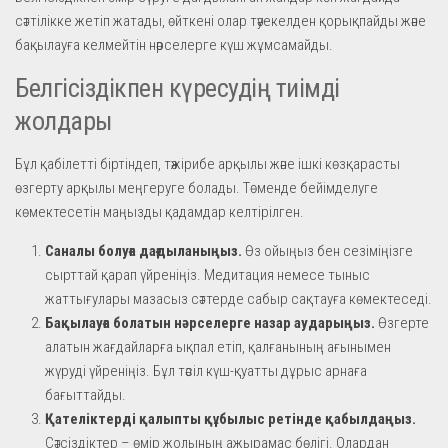
сәттілікке жетіп жатады, өйткені олар тәуекелден қорықпайды және
бақылауға келмейтін нәрселерге күш жұмсамайды.
Белгісіздікпен күресудің тиімді
жолдары
Бұл қабілетті біртіндеп, тәжірибе арқылы және ішкі көзқарасты
өзгерту арқылы меңгеруге болады. Төменде бейімделуге
көмектесетін маңызды қадамдар келтірілген.
Саналы болуға дағдыланыңыз.
Өз ойыңыз бен сезіміңізге
сырттай қарап үйреніңіз. Медитация немесе тыныс
жаттығулары мазасыз сәттерде сабыр сақтауға көмектеседі.
Бақылауға болатын нәрселерге назар аударыңыз.
Өзгерте
алатын жағдайларға ықпал етіп, қалғанының ағынымен
жүруді үйреніңіз. Бұл тәсіл күш-қуатты дұрыс арнаға
бағыттайды.
Қателіктерді қалыпты құбылыс ретінде қабылдаңыз.
Сәтсіздіктер – өмір жолының ажырамас бөлігі. Олардан