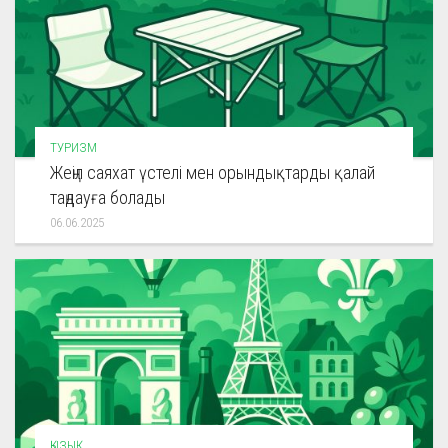
ТУРИЗМ
Жеңіл саяхат үстелі мен орындықтарды қалай
таңдауға болады
06.06.2025
ҚЫЗЫҚ