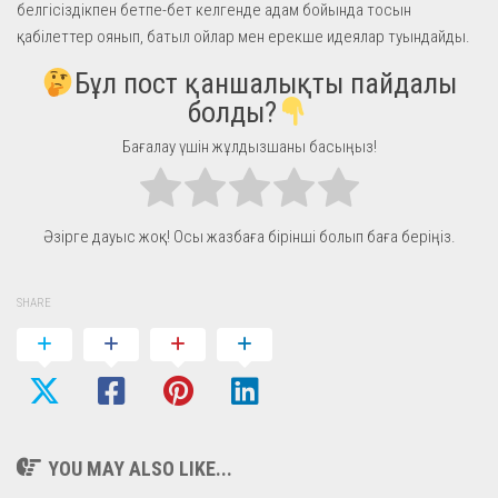
белгісіздікпен бетпе-бет келгенде адам бойында тосын
қабілеттер оянып, батыл ойлар мен ерекше идеялар туындайды.
Бұл пост қаншалықты пайдалы
болды?
Бағалау үшін жұлдызшаны басыңыз!
Әзірге дауыс жоқ! Осы жазбаға бірінші болып баға беріңіз.
SHARE
YOU MAY ALSO LIKE...