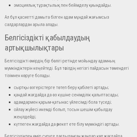
эмоциялық тұрақтылық пен бейімделу қиындайды.
Ал бұл қасиетті дамыта білген адам мұндай жағымсыз
салдарлардан арыла алады.
Белгісіздікті қабылдаудың
артықшылықтары
Белгісіздікті өмірдің бір бөлігі ретінде мойындау адамның
мүмкіндіктерін кеңейтеді. Бұл тәсілдің негізгі пайдасын төмендегі
тізімнен көруге болады.
сыртқы өзгерістерге төтеп беру қабілеті артады;
қандай жағдайда да өз күшіне сенімділік қалыптасады;
адамдармен қарым-қатынас үйлесімді бола түседі;
ойлау жүйесі икемді болып, тосын шешім қабылдау
жеңілдейді;
күтпеген жағдайда да әрекет ете білу мүмкіндігі артады.
Белгісіздікпен өмір сүруге дағдыланған жандар көп жағдайда