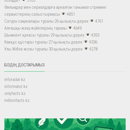
болады?
5105
Фильмдер мен сериалдарға арналған танымал стриминг
сервистерінің салыстырмасы
4851
Сатурн сақиналары туралы 26 қызықты дерек
4761
Алғашқы жазу жүйелерінің тарихы
4649
Шымкент қаласы туралы 29 қызықты дерек
4353
Көкқұс құстары туралы 27 қызықты дерек
4336
Ұлы Жібек жолы туралы 30 қызықты дерек
4278
БІЗДІҢ ДОСТАРЫМЫЗ
inforadar.kz
informator.kz
onlyfacts.kz
millionfacts.kz