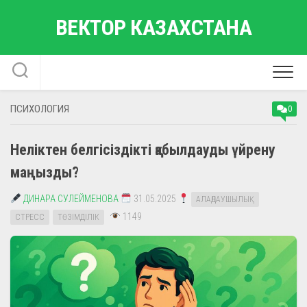
Skip
ВЕКТОР КАЗАХСТАНА
to
content
ПСИХОЛОГИЯ
0
Неліктен белгісіздікті қабылдауды үйрену
маңызды?
ДИНАРА СУЛЕЙМЕНОВА
31.05.2025
АЛАҢДАУШЫЛЫҚ
1149
СТРЕСС
ТӨЗІМДІЛІК