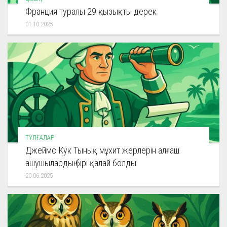
Франция туралы 29 қызықты дерек
01.10.2025
ТҰЛҒАЛАР
Джеймс Кук Тынық мұхит жерлерін алғаш
ашушылардың бірі қалай болды
20.06.2025