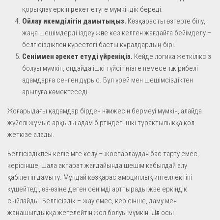
қорықпау еркін әрекет етуге мүмкіндік береді.
Ойлау икемділігін дамытыңыз.
Көзқарасты өзгерте білу,
жаңа шешімдерді іздеу және кез келген жағдайға бейімделу –
белгісіздікпен күрестегі басты құралдардың бірі.
Сеніммен әрекет етуді үйреніңіз.
Кейде логика жеткіліксіз
болуы мүмкін, ондайда ішкі түйсігіңізге немесе тәжірибелі
адамдарға сенген дұрыс. Бұл үрей мен шешімсіздіктен
арылуға көмектеседі.
Жоғарыдағы қадамдар бірден нәтижесін бермеуі мүмкін, алайда
жүйелі жұмыс арқылы адам біртіндеп ішкі тұрақтылыққа қол
жеткізе алады.
Белгісіздікпен келісімге келу – жоспарлаудан бас тарту емес,
керісінше, шала ақпарат жағдайында шешім қабылдай алу
қабілетін дамыту. Мұндай көзқарас эмоциялық интеллектіні
күшейтеді, өз-өзіңе деген сенімді арттырады және еркіндік
сыйлайды. Белгісіздік – жау емес, керісінше, даму мен
жаңашылдыққа жетелейтін жол болуы мүмкін. Дәл осы