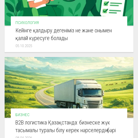
ПСИХОЛОГИЯ
Кейінге қалдыру дегеніміз не және онымен
қалай күресуге болады
05.10.2025
БИЗНЕС
B2B логистика Қазақстанда: бизнеске жүк
тасымалы туралы білу керек нәрселердің бәрі
08.04.2026