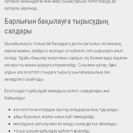
ертерек мойындаған жан өмір сынақтарына төтеп беруді де
ертерек үйренеді.
Барлығын бақылауға тырысудың
салдары
Шынайылықты толықтай басқаруға деген ұмтылыс логикалық
көрінуі мүмкін, алайда іс жүзінде ол күйзеліс пен шаршауға алып
келеді. Ұдайы бақылау энергияны сарқып, ең болмағанда аздаған
өзгерістің өзінен қорқуға итермелейді. Сонымен қатар, бәрін
алдын ала есептеп отыруға тырысу шығармашылық пен
икемділікті азайтады.
Белгісіздікті қабылдай алмаудың келесі салдарлары жиі
байқалады:
кез келген жоспардан ауытқу алаңдаушылық тудырады;
ұйқы бұзылып, жалпы көңіл-күй төмендейді;
мінсіздікке ұмтылу мен өз-өзіңді сынау әдетке айналады;
тосын шешім қабылдау қабілеті әлсірейді;