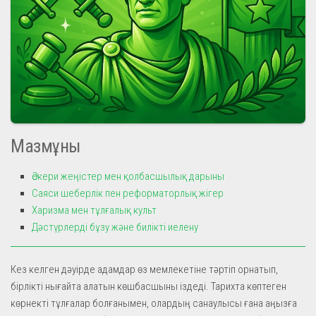
Мазмұны
Әскери жеңістер мен қолбасшылық дарыны
Саяси шеберлік пен реформаторлық жігер
Харизма мен тұлғалық культ
Дәстүрлерді бұзу және билікті иелену
Кез келген дәуірде адамдар өз мемлекетіне тәртіп орнатып,
бірлікті нығайта алатын көшбасшыны іздеді. Тарихта көптеген
көрнекті тұлғалар болғанымен, олардың санаулысы ғана аңызға