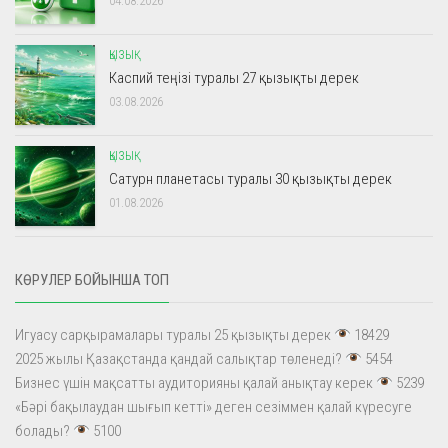
04.08.2026
ҚЫЗЫҚ
Каспий теңізі туралы 27 қызықты дерек
03.08.2026
ҚЫЗЫҚ
Сатурн планетасы туралы 30 қызықты дерек
01.08.2026
КӨРУЛЕР БОЙЫНША ТОП
Игуасу сарқырамалары туралы 25 қызықты дерек
18429
2025 жылы Қазақстанда қандай салықтар төленеді?
5454
Бизнес үшін мақсатты аудиторияны қалай анықтау керек
5239
«Бәрі бақылаудан шығып кетті» деген сезіммен қалай күресуге
болады?
5100