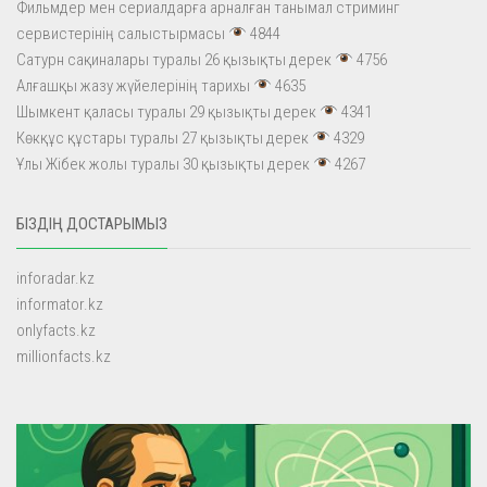
Фильмдер мен сериалдарға арналған танымал стриминг
сервистерінің салыстырмасы
4844
Сатурн сақиналары туралы 26 қызықты дерек
4756
Алғашқы жазу жүйелерінің тарихы
4635
Шымкент қаласы туралы 29 қызықты дерек
4341
Көкқұс құстары туралы 27 қызықты дерек
4329
Ұлы Жібек жолы туралы 30 қызықты дерек
4267
БІЗДІҢ ДОСТАРЫМЫЗ
inforadar.kz
informator.kz
onlyfacts.kz
millionfacts.kz