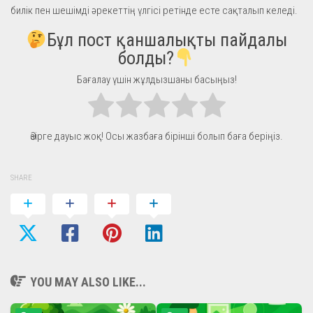
билік пен шешімді әрекеттің үлгісі ретінде есте сақталып келеді.
Бұл пост қаншалықты пайдалы
болды?
Бағалау үшін жұлдызшаны басыңыз!
Әзірге дауыс жоқ! Осы жазбаға бірінші болып баға беріңіз.
SHARE
YOU MAY ALSO LIKE...