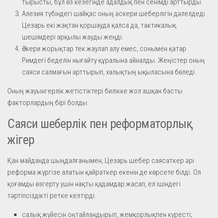
тырысты, бұл өз кезегінде адалдық пен сенімді арттырды.
Алезия түбіндегі шайқас оның әскери шеберлігін дәлелдеді.
Цезарь екі жақтан қоршауда қалса да, тактикалық
шешімдері арқылы жауды жеңді.
Әскери жорықтар тек жаулап алу емес, сонымен қатар
Римдегі беделін нығайту құралына айналды. Жеңістер оның
саяси салмағын арттырып, халықтың ықыласына бөледі.
Оның жауынгерлік жетістіктері билікке жол ашқан басты
факторлардың бірі болды.
Саяси шеберлік пен реформаторлық
жігер
Қан майданда шыңдалғанымен, Цезарь шебер саясаткер әрі
реформа жүргізе алатын қайраткер екенін де көрсете білді. Ол
қоғамды өзгерту үшін нақты қадамдар жасап, ел ішіндегі
тәртіпсіздікті ретке келтірді.
салық жүйесін оңтайландырып, жемқорлықпен күресті;