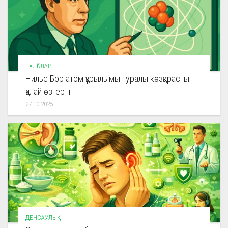
ТҰЛҒАЛАР
Нильс Бор атом құрылымы туралы көзқарасты
қалай өзгертті
27.10.2025
ДЕНСАУЛЫҚ