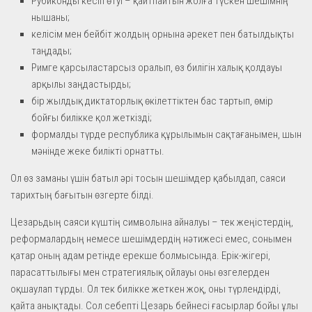
Рубиконды кесіп өтуі – қайтпайтын жолға түскен шешімнің
нышаны;
келісім мен бейбіт жолдың орнына әрекет пен батылдықты
таңдады;
Римге қарсыластарсыз оралып, өз билігін халық қолдауы
арқылы заңдастырды;
бір жылдық диктаторлық өкілеттіктен бас тартып, өмір
бойғы билікке қол жеткізді;
формалды түрде республика құрылымын сақтағанымен, шын
мәнінде жеке билікті орнатты.
Ол өз заманы үшін батыл әрі тосын шешімдер қабылдап, саяси
тарихтың бағытын өзгерте білді.
Цезарьдың саяси күштің символына айналуы – тек жеңістердің,
реформалардың немесе шешімдердің нәтижесі емес, сонымен
қатар оның адам ретінде ерекше болмысында. Ерік-жігері,
парасаттылығы мен стратегиялық ойлауы оны өзгелерден
оқшаулап тұрды. Ол тек билікке жеткен жоқ, оны түрлендірді,
қайта анықтады. Сол себепті Цезарь бейнесі ғасырлар бойы ұлы