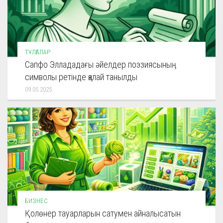
ТҰЛҒАЛАР
Сапфо Эллададағы әйелдер поэзиясының
символы ретінде қалай танылды
09.05.2025
БИЗНЕС
Қолөнер тауарларын сатумен айналысатын