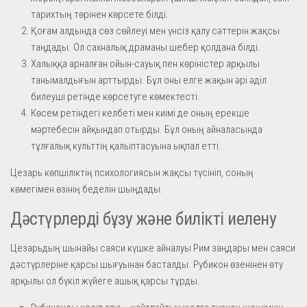
тарихтың төрінен көрсете білді.
Қоғам алдында сөз сөйлеуі мен үнсіз қалу сәттерін жақсы
таңдады. Ол сахналық драманы шебер қолдана білді.
Халыққа арналған ойын-сауық пен көріністер арқылы
танымалдығын арттырды. Бұл оны елге жақын әрі әділ
билеуші ретінде көрсетуге көмектесті.
Көсем ретіндегі келбеті мен киімі де оның ерекше
мәртебесін айқындап отырды. Бұл оның айналасында
тұлғалық культтің қалыптасуына ықпал етті.
Цезарь көпшіліктің психологиясын жақсы түсініп, соның
көмегімен өзінің беделін шыңдады.
Дәстүрлерді бұзу және билікті иелену
Цезарьдың шынайы саяси күшке айналуы Рим заңдары мен саяси
дәстүрлеріне қарсы шығуынан басталды. Рубикон өзенінен өту
арқылы ол бүкіл жүйеге ашық қарсы тұрды.