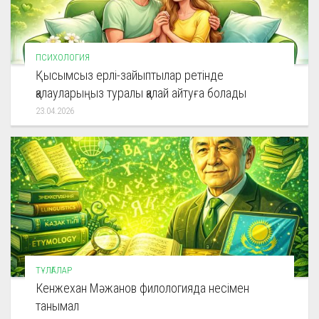
ПСИХОЛОГИЯ
Қысымсыз ерлі-зайыптылар ретінде
қалауларыңыз туралы қалай айтуға болады
23.04.2026
ТҰЛҒАЛАР
Кенжехан Мәжанов филологияда несімен
танымал