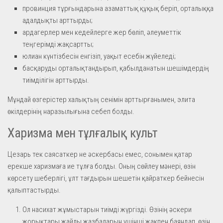
провинция тұрғындарына азаматтық құқық беріп, орталыққа
адалдықты арттырды;
ардагерлер мен кедейлерге жер бөліп, әлеуметтік
теңгерімді жақсартты;
юлиан күнтізбесін енгізіп, уақыт есебін жүйеледі;
басқаруды орталықтандырып, қабылданатын шешімдердің
тиімділігін арттырды.
Мұндай өзгерістер халықтың сенімін арттырғанымен, элита
өкілдерінің наразылығына себеп болды.
Харизма мен тұлғалық культ
Цезарь тек саясаткер не әскербасы емес, сонымен қатар
ерекше харизмаға ие тұлға болды. Оның сөйлеу мәнері, өзін
көрсету шеберлігі, ұлт тағдырын шешетін қайраткер бейнесін
қалыптастырды.
Ол насихат жұмыстарын тиімді жүргізді. Өзінің әскери
жорықтары жайлы жазбаларын үшінші жақпен баяндап, өзін