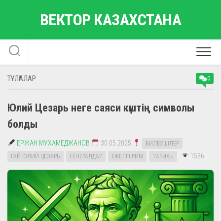
Skip
ВЕКТОР КАЗАХСТАНА
to
content
ТҰЛҒАЛАР
0
Юлий Цезарь неге саяси күштің символы
болды
ЕРЖАН МУХАМЕДЖАНОВ
30.05.2025
БИЛЕУШІЛЕР
1536
ГАЙ ЮЛИЙ ЦЕЗАРЬ
ГЕНЕРАЛДАР
ЕЖЕЛГІ РИМ
ТАРИХЫ