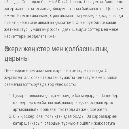
айналды. Солардың бірі – Гай Юлий Цезарь. Оның есімі билік, ерік-
жігер және стратегиялық ойлаумен тығыз байланысты. Цезарь –
ежелгі Римнің ғана емес, бүкіл адамзаттың ұжымдық жадысында
биліктің көрінісіне айналған қайраткер. Оның бұл биікке қалай
жеткенін түсіну үшін өмір жолындағы шешуші сәттер мен жеке
қасиеттерін зерделеген жөн.
Әскери жеңістер мен қолбасшылық
дарыны
Цезарьдың есімі алдымен жауынгер ретінде танылды. Ол
жүргізген Галл соғыстары тек аумақты кеңейтуге емес, саяси
салмағын арттыруға да зор үлес қосты.
Цезарь Галлияны қысқа мерзімде бағындырды. Ол шебер
маневрлер мен батыл шабуылдар арқылы жауынгерлік
артықшылығы болмаған тұстарда да жеңіске жетті.
Оның әскері оған толықтай адал болды. Ол сарбаздармен
қатар шайқасып, олардың тұрмыс-тіршілігін жақсартуға