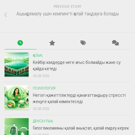
PREVIOUS STORY
Ашық демалу үшін кемпингті қалай таңдауға болады
ҚЫЗЫҚ
Кейбір көлдерде неге ағыс болмайды және су
қайда кетеді
06.08.2026
ПСИХОЛОГИЯ
Негізгі қажеттіліктерді қанағаттандыру стрессті
жеңуге қалай көмектеседі
05.08.2026
ДЕНСАУЛЫҚ
Гипогликемияны қалай анықтап, қалай емдеу керек