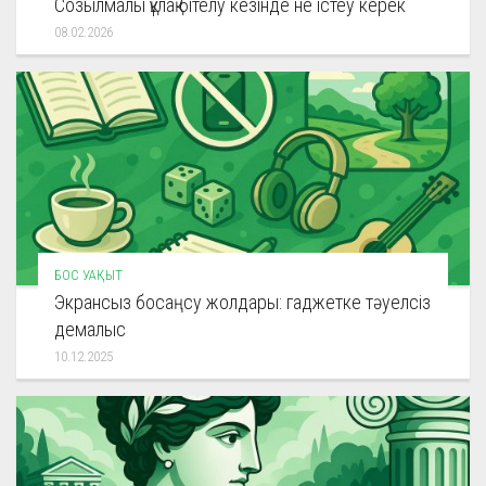
Созылмалы құлақ бітелу кезінде не істеу керек
08.02.2026
БОС УАҚЫТ
Экрансыз босаңсу жолдары: гаджетке тәуелсіз
демалыс
10.12.2025