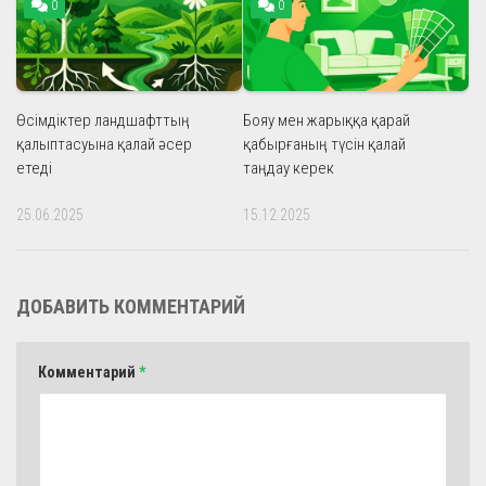
0
0
Өсімдіктер ландшафттың
Бояу мен жарыққа қарай
қалыптасуына қалай әсер
қабырғаның түсін қалай
етеді
таңдау керек
25.06.2025
15.12.2025
ДОБАВИТЬ КОММЕНТАРИЙ
Комментарий
*