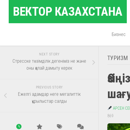
Skip
ВЕКТОР КАЗАХСТАНА
to
content
Бизнес
NEXT STORY
ТУРИЗМ
Стресске төзімділік дегеніміз не және
оны қалай дамыту керек
Өзің
PREVIOUS STORY
шағ
Ежелгі адамдар неге мегалиттік
құрылыстар салды
АРСЕН С
869