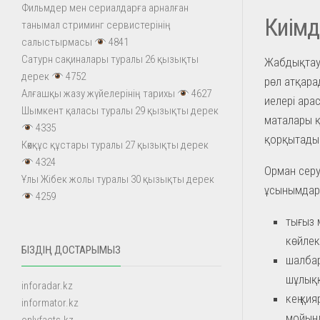
Фильмдер мен сериалдарға арналған
Киімд
танымал стриминг сервистерінің
салыстырмасы
4841
Сатурн сақиналары туралы 26 қызықты
Жабдықтау 
дерек
4752
рөл атқарад
Алғашқы жазу жүйелерінің тарихы
4627
иелері ара
Шымкент қаласы туралы 29 қызықты дерек
маталары 
4335
қорқытады
Көкқұс құстары туралы 27 қызықты дерек
4324
Орман серу
Ұлы Жібек жолы туралы 30 қызықты дерек
ұсынымдар
4259
тығыз 
көйлек
БІЗДІҢ ДОСТАРЫМЫЗ
шалбар
шұлыққ
inforadar.kz
кең қи
informator.kz
мойын