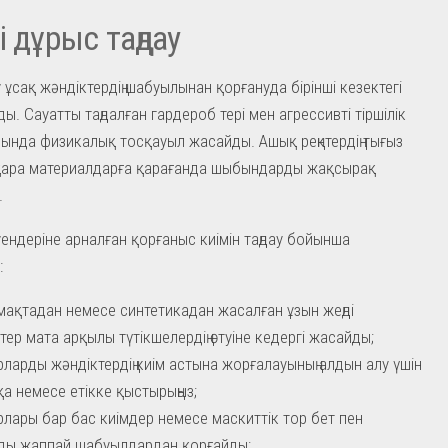
і дұрыс таңдау
ұсақ жәндіктердің шабуылынан қорғануда бірінші кезектегі
ы. Сауатты таңдалған гардероб тері мен агрессивті тіршілік
сында физикалық тосқауыл жасайды. Ашық реңктердің тығыз
қара материалдарға қарағанда шыбындарды жақсырақ
.
ендеріне арналған қорғаныс киімін таңдау бойынша
:
мақтадан немесе синтетикадан жасалған ұзын жеңді
тер мата арқылы түтікшелердің өтуіне кедергі жасайды;
ларды жәндіктердің киім астына жорғалауының алдын алу үшін
а немесе етікке қыстырыңыз;
ярлары бар бас киімдер немесе маскиттік тор бет пен
ды жаппай шабуылдардан қорғайды;