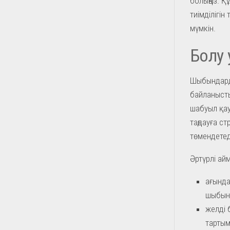
болыңыз. Құ
тиімділігін
мүмкін.
Болу 
Шыбындарды
байланысты
шабуыл қау
таңдауға с
төмендетед
Әртүрлі ай
ағында
шыбынд
желді 
тартым