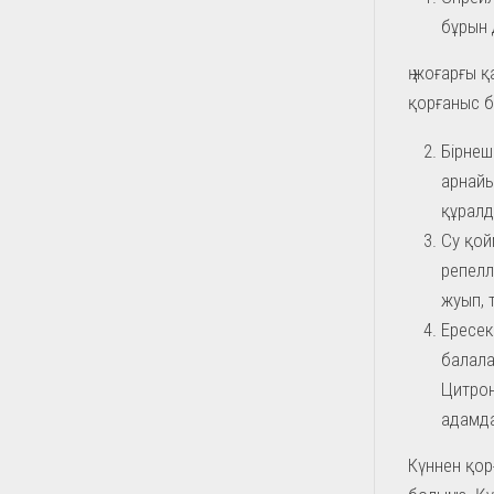
бұрын д
ң жоғарғы қ
қорғаныс б
Бірнеш
арнайы 
құралд
Су қой
репелл
жуып, 
Ересек
балала
Цитрон
адамда
Күннен қор