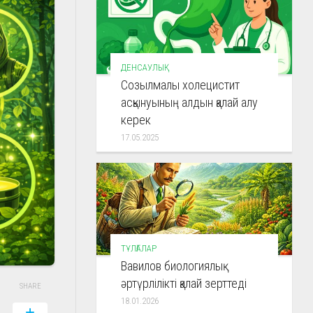
ДЕНСАУЛЫҚ
Созылмалы холецистит
асқынуының алдын қалай алу
керек
17.05.2025
ТҰЛҒАЛАР
Вавилов биологиялық
әртүрлілікті қалай зерттеді
SHARE
18.01.2026