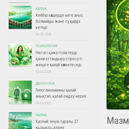
ҚЫЗЫҚ
Кейбір көлдерде неге ағыс
болмайды және су қайда
кетеді
06.08.2026
ПСИХОЛОГИЯ
Негізгі қажеттіліктерді
қанағаттандыру стрессті
жеңуге қалай көмектеседі
05.08.2026
ДЕНСАУЛЫҚ
Гипогликемияны қалай
анықтап, қалай емдеу керек
04.08.2026
ҚЫЗЫҚ
Мазм
Каспий теңізі туралы 27
қызықты дерек