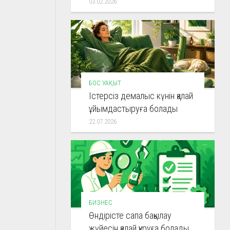
03.02.2026
БОС УАҚЫТ
Істерсіз демалыс күнін қалай
ұйымдастыруға болады
22.07.2026
БИЗНЕС
Өндірісте сапа бақылау
жүйесін қалай құруға болады