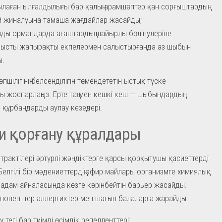
лаған ылғалдылығы бар қалың арамшөптер қан сорғыштардың
 жиналуына тамаша жағдайлар жасайды;
ды ормандарда ағаштардың шайырлы бөлінулеріне
нысты жапырақты екпелермен салыстырғанда аз шыбын
ы.
пшілігінің белсенділігін төмендететін ыстық түске
 жоспарлаңыз. Ерте таң мен кешкі кеш — шыбындардың
құрбандарды аулау кезеңдері.
и қорғану құралдары
страктілері әртүрлі жәндіктерге қарсы қорқытушы қасиеттерді
 Белгілі бір мәдениеттердің эфир майлары организмге химиялық
 адам айналасында көзге көрінбейтін барьер жасайды.
поненттер аллергиктер мен шағын балаларға жарайды.
 тегі бар тиімді өсімдік репелленттері: