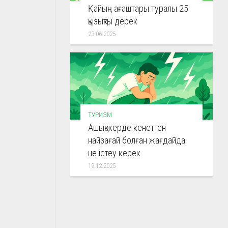
Қайың ағаштары туралы 25
қызықты дерек
23.06.2025
ТУРИЗМ
Ашық жерде кенеттен
найзағай болған жағдайда
не істеу керек
19.12.2025