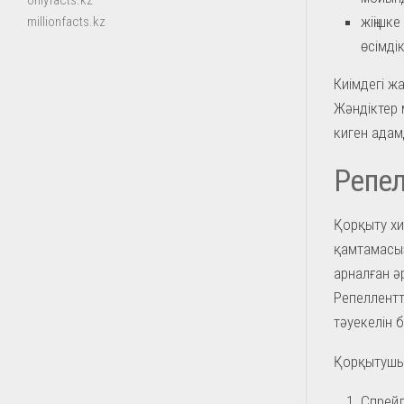
onlyfacts.kz
жіңішк
millionfacts.kz
өсімді
Киімдегі ж
Жәндіктер 
киген адам
Репел
Қорқыту хи
қамтамасыз
арналған ә
Репеллентт
тәуекелін 
Қорқытушы 
Спрейл