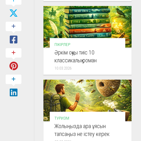
ПІКІРЛЕР
Әркім оқуы тиіс 10
классикалық роман
10.03.2026
ТУРИЗМ
Жолыңызда ара ұясын
тапсаңыз не істеу керек