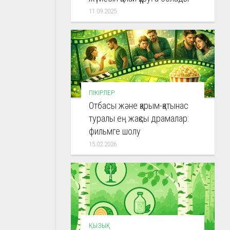
11.09.2025
ПІКІРЛЕР
Отбасы және қарым-қатынас
туралы ең жақсы драмалар:
фильмге шолу
15.02.2026
ҚЫЗЫҚ