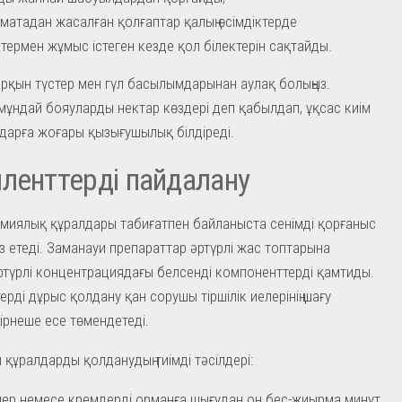
е матадан жасалған қолғаптар қалың өсімдіктерде
ктермен жұмыс істеген кезде қол білектерін сақтайды.
арқын түстер мен гүл басылымдарынан аулақ болыңыз.
мұндай бояуларды нектар көздері деп қабылдап, ұқсас киім
дарға жоғары қызығушылық білдіреді.
ленттерді пайдалану
миялық құралдары табиғатпен байланыста сенімді қорғаныс
 етеді. Заманауи препараттар әртүрлі жас топтарына
ртүрлі концентрациядағы белсенді компоненттерді қамтиды.
ерді дұрыс қолдану қан сорушы тіршілік иелерінің шағу
бірнеше есе төмендетеді.
құралдарды қолданудың тиімді тәсілдері:
ер немесе кремдерді орманға шығудан он бес-жиырма минут