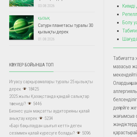
Киімді
03.08.2026
Репелл
ҚЫЗЫҚ
Болу у
Сатурн планетасы туралы 30
Табиғи
қызықты дерек
Шағуда
01.08.2026
Табиғатта 
КӨРУЛЕР БОЙЫНША ТОП
мазасыз жә
мекендейтін
Игуасу сарқырамалары туралы 25 қызықты
Олардың ша
дерек
18425
аллергиялы
2025 жылы Қазақстанда қандай салықтар
белсенділі
төленеді?
5446
деңгейге же
Бизнес үшін мақсатты аудиторияны қалай
жағымсыз с
анықтау керек
5234
жәндіктерд
«Бәрі бақылаудан шығып кетті» деген
қарастыра
сезіммен қалай күресуге болады?
5096