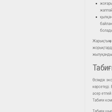
жоғары
жаппай
қылқан
байла
болад
Жарықтың кө
жорықтарды
жылуқанды 
Табиғ
Өсімдік эк
көрсетеді.
әсер етпей
Табиғи ком
Табиғи шығу