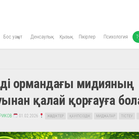
Бос уақыт
Денсаулық
Қызық
Пікірлер
Психология
Т
ізді ормандағы мидияның
уынан қалай қорғауға бо
ЕРИКОВ
01.02.2026
ЖӘНДІКТЕР
ҚАУІПСІЗДІК
МИДЖАЛАР
ТІСТЕУ