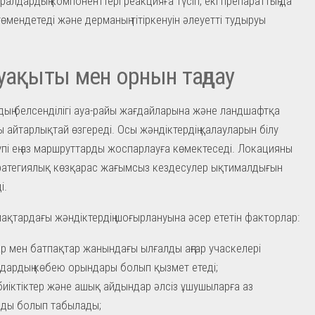
ралдардың компоненттері реакцияға түсіп, екі препараттың да
 төмендетеді және дерманың тітіркенуін әлеуетті тудыруы
уақыты мен орнын таңдау
ң белсенділігі ауа-райы жағдайларына және ландшафтқа
 айтарлықтай өзгереді. Осы жәндіктердің қалауларын білу
пі ең аз маршруттарды жоспарлауға көмектеседі. Локацияны
тратегиялық көзқарас жағымсыз кездесулер ықтималдығын
і.
мақтардағы жәндіктердің шоғырлануына әсер ететін факторлар:
р мен батпақтар жанындағы ылғалды аңғар учаскелері
ардың көбею орындары болып қызмет етеді;
биіктіктер және ашық айдындар әлсіз ұшушыларға аз
ды болып табылады;