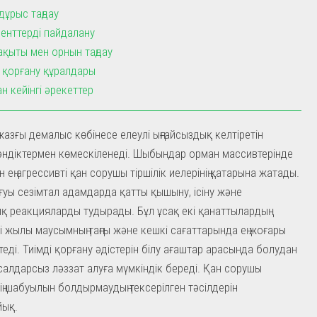
 дұрыс таңдау
енттерді пайдалану
ақыты мен орнын таңдау
 қорғану құралдары
н кейінгі әрекеттер
жазғы демалыс көбінесе елеулі ыңғайсыздық келтіретін
ндіктермен көмескіленеді. Шыбындар орман массивтерінде
 ең агрессивті қан сорушы тіршілік иелерінің қатарына жатады.
ғуы сезімтал адамдарда қатты қышыну, ісіну және
қ реакцияларды тудырады. Бұл ұсақ екі қанаттылардың
гі жылы маусымның таңғы және кешкі сағаттарында ең жоғары
теді. Тиімді қорғану әдістерін білу ағаштар арасында болудан
алдарсыз ләззат алуға мүмкіндік береді. Қан сорушы
ің шабуылын болдырмаудың тексерілген тәсілдерін
йық.