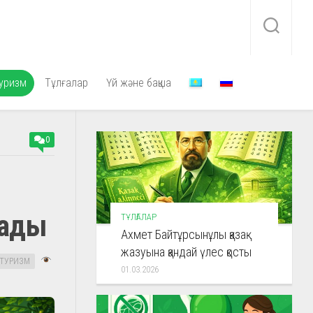
уризм
Тұлғалар
Үй және бақша
0
лады
ТҰЛҒАЛАР
Ахмет Байтұрсынұлы қазақ
жазуына қандай үлес қосты
ТУРИЗМ
01.03.2026