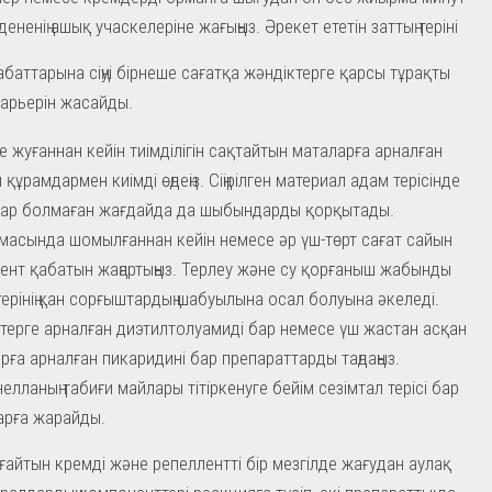
ененің ашық учаскелеріне жағыңыз. Әрекет ететін заттың теріні
абаттарына сіңуі бірнеше сағатқа жәндіктерге қарсы тұрақты
арьерін жасайды.
е жуғаннан кейін тиімділігін сақтайтын маталарға арналған
құрамдармен киімді өңдеңіз. Сіңірілген материал адам терісінде
ар болмаған жағдайда да шыбындарды қорқытады.
масында шомылғаннан кейін немесе әр үш-төрт сағат сайын
ент қабатын жаңартыңыз. Терлеу және су қорғаныш жабынды
терінің қан сорғыштардың шабуылына осал болуына әкеледі.
терге арналған диэтилтолуамиді бар немесе үш жастан асқан
рға арналған пикаридині бар препараттарды таңдаңыз.
елланың табиғи майлары тітіркенуге бейім сезімтал терісі бар
рға жарайды.
ғайтын кремді және репеллентті бір мезгілде жағудан аулақ