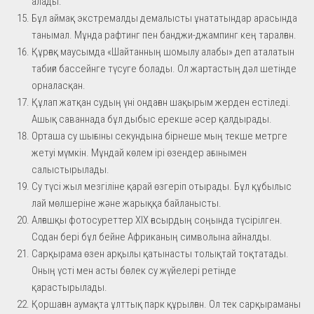
алады.
Бұл аймақ экстремалды демалысты ұнататындар арасында
танымал. Мұнда рафтинг пен банджи-джампинг кең таралған.
Құрғақ маусымда «Шайтанның шомылу алабы» деп аталатын
табиғи бассейнге түсуге болады. Ол жартастың дәл шетінде
орналасқан.
Құлап жатқан судың үні ондаған шақырым жерден естіледі.
Ашық саваннада бұл дыбыс ерекше әсер қалдырады.
Орташа су шығыны секундына бірнеше мың текше метрге
жетуі мүмкін. Мұндай көлем ірі өзендер ағынымен
салыстырылады.
Су түсі жыл мезгіліне қарай өзгеріп отырады. Бұл құбылыс
лай мөлшеріне және жарыққа байланысты.
Алғашқы фотосуреттер XIX ғасырдың соңында түсірілген.
Содан бері бұл бейне Африканың символына айналды.
Сарқырама өзен арқылы қатынасты толықтай тоқтатады.
Оның үсті мен асты бөлек су жүйелері ретінде
қарастырылады.
Қоршаған аумақта ұлттық парк құрылған. Ол тек сарқыраманы