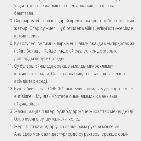
Уақыт өте келе жарықтар өзен арнасын тар шатқалға
бағыттаған.
Сарқырамадан төмен қарай ирек каньондар тізбегі созылып
жатыр. Олар су жиегінің біртіндеп кейін шегінуі нәтижесінде
қалыптасқан.
Күн сәулесі су тамшыларымен шағылысқанда кемпірқосақ жиі
пайда болады. Кейде түнде ай сәулесінен де жарық
доғаларды көруге болады.
Су булары айналада ерекше ылғалды микроклимат
қалыптастырады. Соның арқасында саваннаға тән емес
өсімдіктер өседі.
Бұл табиғи нысан ЮНЕСКО-ның Бүкіләлемдік мұралар тізіміне
енгізілген. Мұндай мәртебе оның ғаламдық маңызын
айқындайды.
Жақын маңда пілдер, буйволдар және жирафтар мекендейді.
Олар өзенге су ішу үшін жиі келеді.
Жергілікті қауымдар үшін сарқырама рухани мәнге ие.
Аңыздар мен салт-дәстүрлерде су рухтары ерекше орын