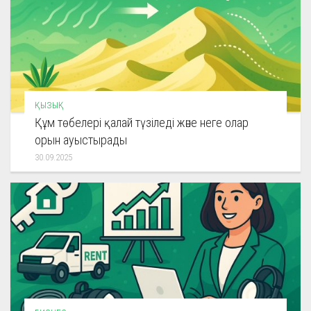
ҚЫЗЫҚ
Құм төбелері қалай түзіледі және неге олар
орын ауыстырады
30.09.2025