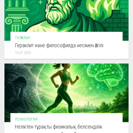
ТҰЛҒАЛАР
Гераклит көне философияда несімен әйгілі
10.07.2025
ПСИХОЛОГИЯ
Неліктен тұрақты физикалық белсенділік