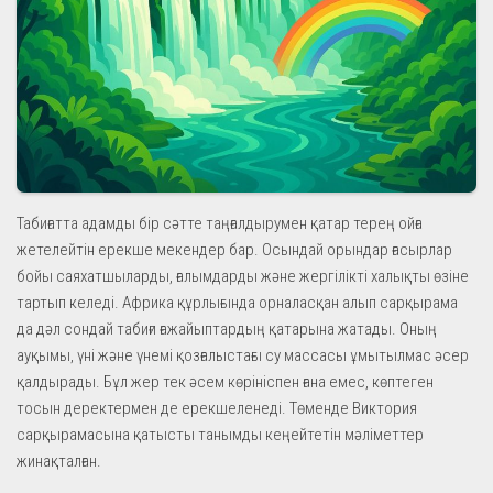
Табиғатта адамды бір сәтте таңғалдырумен қатар терең ойға
жетелейтін ерекше мекендер бар. Осындай орындар ғасырлар
бойы саяхатшыларды, ғалымдарды және жергілікті халықты өзіне
тартып келеді. Африка құрлығында орналасқан алып сарқырама
да дәл сондай табиғи ғажайыптардың қатарына жатады. Оның
ауқымы, үні және үнемі қозғалыстағы су массасы ұмытылмас әсер
қалдырады. Бұл жер тек әсем көрініспен ғана емес, көптеген
тосын деректермен де ерекшеленеді. Төменде Виктория
сарқырамасына қатысты танымды кеңейтетін мәліметтер
жинақталған.