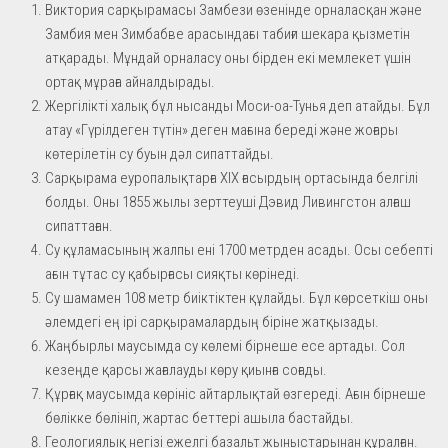
Виктория сарқырамасы Замбези өзенінде орналасқан және
Замбия мен Зимбабве арасындағы табиғи шекара қызметін
атқарады. Мұндай орналасу оны бірден екі мемлекет үшін
ортақ мұраға айналдырады.
Жергілікті халық бұл нысанды Моси-оа-Тунья деп атайды. Бұл
атау «Гүрілдеген түтін» деген мағына береді және жоғары
көтерілетін су буын дәл сипаттайды.
Сарқырама еуропалықтарға XIX ғасырдың ортасында белгілі
болды. Оны 1855 жылы зерттеуші Дэвид Ливингстон алғаш
сипаттаған.
Су құламасының жалпы ені 1700 метрден асады. Осы себепті
ағын тұтас су қабырғасы сияқты көрінеді.
Су шамамен 108 метр биіктіктен құлайды. Бұл көрсеткіш оны
әлемдегі ең ірі сарқырамалардың біріне жатқызады.
Жаңбырлы маусымда су көлемі бірнеше есе артады. Сол
кезеңде қарсы жағалауды көру қиынға соғады.
Құрғақ маусымда көрініс айтарлықтай өзгереді. Ағын бірнеше
бөлікке бөлініп, жартас беттері ашыла бастайды.
Геологиялық негізі ежелгі базальт жыныстарынан құралған.