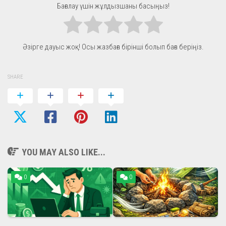
Бағалау үшін жұлдызшаны басыңыз!
Әзірге дауыс жоқ! Осы жазбаға бірінші болып баға беріңіз.
SHARE
YOU MAY ALSO LIKE...
0
0