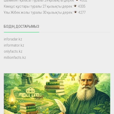
Шымкент қаласы туралы 29 қызықты дерек
4352
Көкқұс құстары туралы 27 қызықты дерек
4335
Ұлы Жібек жолы туралы 30 қызықты дерек
4277
БІЗДІҢ ДОСТАРЫМЫЗ
inforadar.kz
informator.kz
onlyfacts.kz
millionfacts.kz