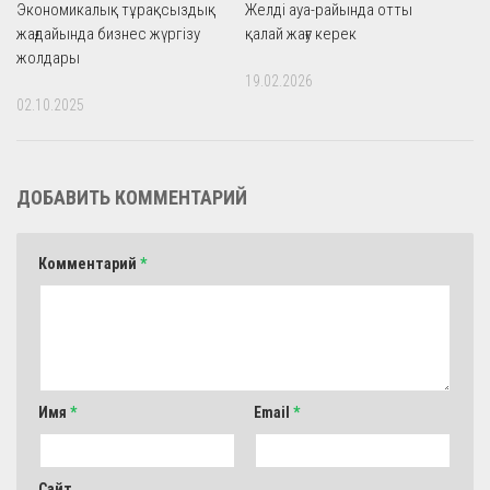
Экономикалық тұрақсыздық
Желді ауа-райында отты
жағдайында бизнес жүргізу
қалай жағу керек
жолдары
19.02.2026
02.10.2025
ДОБАВИТЬ КОММЕНТАРИЙ
Комментарий
*
Имя
*
Email
*
Сайт