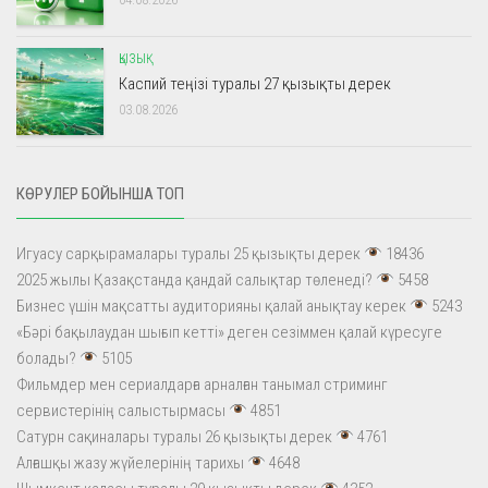
ҚЫЗЫҚ
Каспий теңізі туралы 27 қызықты дерек
03.08.2026
КӨРУЛЕР БОЙЫНША ТОП
Игуасу сарқырамалары туралы 25 қызықты дерек
18436
2025 жылы Қазақстанда қандай салықтар төленеді?
5458
Бизнес үшін мақсатты аудиторияны қалай анықтау керек
5243
«Бәрі бақылаудан шығып кетті» деген сезіммен қалай күресуге
болады?
5105
Фильмдер мен сериалдарға арналған танымал стриминг
сервистерінің салыстырмасы
4851
Сатурн сақиналары туралы 26 қызықты дерек
4761
Алғашқы жазу жүйелерінің тарихы
4648