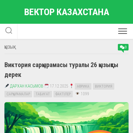
Skip
ВЕКТОР КАЗАХСТАНА
to
content
ҚЫЗЫҚ
0
Виктория сарқырамасы туралы 26 қызықты
дерек
ДАРХАН КАСЫМОВ
17.12.2025
АФРИКА
ВИКТОРИЯ
1099
САРҚЫРАМАЛАР
ТАБИҒАТ
ФАКТІЛЕР