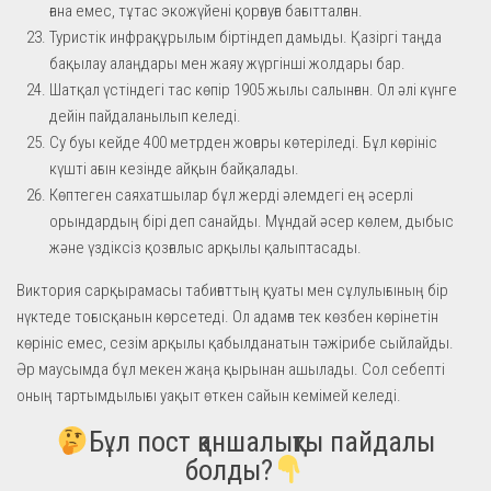
ғана емес, тұтас экожүйені қорғауға бағытталған.
Туристік инфрақұрылым біртіндеп дамыды. Қазіргі таңда
бақылау алаңдары мен жаяу жүргінші жолдары бар.
Шатқал үстіндегі тас көпір 1905 жылы салынған. Ол әлі күнге
дейін пайдаланылып келеді.
Су буы кейде 400 метрден жоғары көтеріледі. Бұл көрініс
күшті ағын кезінде айқын байқалады.
Көптеген саяхатшылар бұл жерді әлемдегі ең әсерлі
орындардың бірі деп санайды. Мұндай әсер көлем, дыбыс
және үздіксіз қозғалыс арқылы қалыптасады.
Виктория сарқырамасы табиғаттың қуаты мен сұлулығының бір
нүктеде тоғысқанын көрсетеді. Ол адамға тек көзбен көрінетін
көрініс емес, сезім арқылы қабылданатын тәжірибе сыйлайды.
Әр маусымда бұл мекен жаңа қырынан ашылады. Сол себепті
оның тартымдылығы уақыт өткен сайын кемімей келеді.
Бұл пост қаншалықты пайдалы
болды?