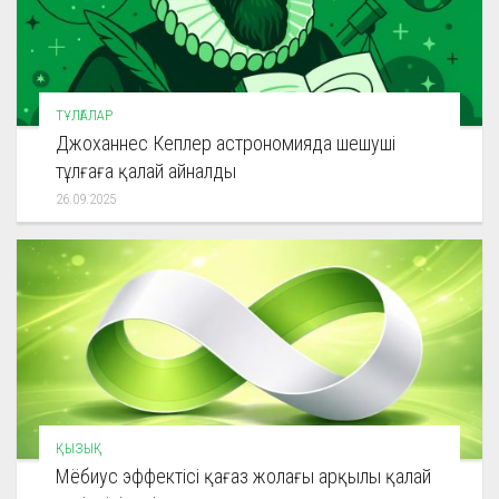
ТҰЛҒАЛАР
Джоханнес Кеплер астрономияда шешуші
тұлғаға қалай айналды
26.09.2025
ҚЫЗЫҚ
Мёбиус эффектісі қағаз жолағы арқылы қалай