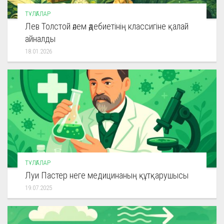
ТҰЛҒАЛАР
Лев Толстой әлем әдебиетінің классигіне қалай
айналды
18.01.2026
ТҰЛҒАЛАР
Луи Пастер неге медицинаның құтқарушысы
19.07.2025