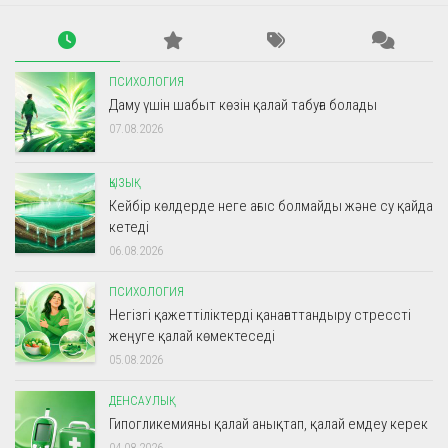
ПСИХОЛОГИЯ
Даму үшін шабыт көзін қалай табуға болады
07.08.2026
ҚЫЗЫҚ
Кейбір көлдерде неге ағыс болмайды және су қайда
кетеді
06.08.2026
ПСИХОЛОГИЯ
Негізгі қажеттіліктерді қанағаттандыру стрессті
жеңуге қалай көмектеседі
05.08.2026
ДЕНСАУЛЫҚ
Гипогликемияны қалай анықтап, қалай емдеу керек
04.08.2026