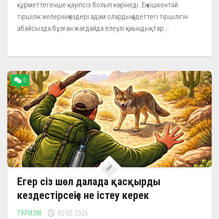
құрметтегенше қауіпсіз болып көрінеді. Ең кішкентай
тіршілік иелерінің өздері адам олардың әдеттегі тіршілігін
абайсызда бұзған жағдайда елеулі қиындықтар...
0
Егер сіз шөл далада қасқырды
кездестірсеңіз не істеу керек
ТУРИЗМ
02.05.2026