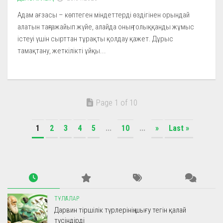
Адам ағзасы – көптеген міндеттерді өздігінен орындай
алатын таңғажайып жүйе, алайда оның толыққанды жұмыс
істеуі үшін сырттан тұрақты қолдау қажет. Дұрыс
тамақтану, жеткілікті ұйқы...
Page 1 of 10
1
2
3
4
5
...
10
...
»
Last »
ТҰЛҒАЛАР
Дарвин тіршілік түрлерінің шығу тегін қалай
түсіндірді