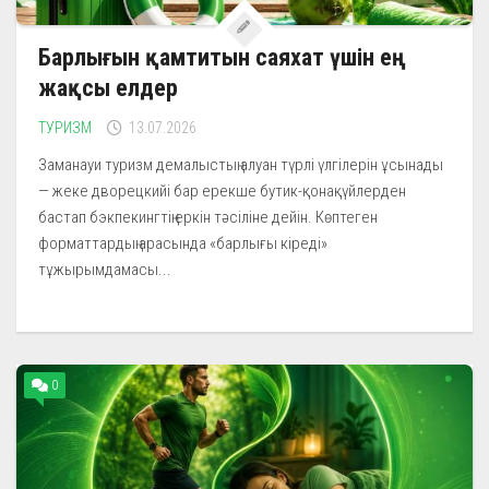
Барлығын қамтитын саяхат үшін ең
жақсы елдер
ТУРИЗМ
13.07.2026
Заманауи туризм демалыстың алуан түрлі үлгілерін ұсынады
— жеке дворецкийі бар ерекше бутик-қонақүйлерден
бастап бэкпекингтің еркін тәсіліне дейін. Көптеген
форматтардың арасында «барлығы кіреді»
тұжырымдамасы...
0