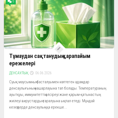
0
Тұмаудан сақтанудың қарапайым
ережелері
ДЕНСАУЛЫҚ
06.06.2026
Суық маусымның басталуымен көптеген адамдар
денсаулығының нашарлауына тап болады. Температураның
ауытқуы, иммунитеттің әлсіреуі және қарым-қатынастың
жиілеуі вирустардың таралуына ықпал етеді. Мұндай
кезеңдерде денсаулыққа ерекше...