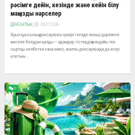
рәсімге дейін, кезінде және кейін білу
маңызды нәрселер
ДЕНСАУЛЫҚ
29.07.2026
Ауыз қуысының денсаулығы қазіргі кезде екінші дәрежелі
мәселе болудан қалды – адамдар тістердің жағдайы тек
сыртқы келбетке ғана емес, жалпы денсаулыққа да әсер
ететінін...
0