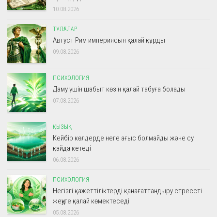
10.08.2026
ТҰЛҒАЛАР
Август Рим империясын қалай құрды
09.08.2026
ПСИХОЛОГИЯ
Даму үшін шабыт көзін қалай табуға болады
07.08.2026
ҚЫЗЫҚ
Кейбір көлдерде неге ағыс болмайды және су
қайда кетеді
06.08.2026
ПСИХОЛОГИЯ
Негізгі қажеттіліктерді қанағаттандыру стрессті
жеңуге қалай көмектеседі
05.08.2026