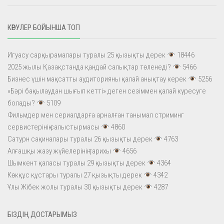
КӨРУЛЕР БОЙЫНША ТОП
Игуасу сарқырамалары туралы 25 қызықты дерек
18446
2025 жылы Қазақстанда қандай салықтар төленеді?
5466
Бизнес үшін мақсатты аудиторияны қалай анықтау керек
5256
«Бәрі бақылаудан шығып кетті» деген сезіммен қалай күресуге
болады?
5109
Фильмдер мен сериалдарға арналған танымал стриминг
сервистерінің салыстырмасы
4860
Сатурн сақиналары туралы 26 қызықты дерек
4763
Алғашқы жазу жүйелерінің тарихы
4656
Шымкент қаласы туралы 29 қызықты дерек
4364
Көкқұс құстары туралы 27 қызықты дерек
4342
Ұлы Жібек жолы туралы 30 қызықты дерек
4287
БІЗДІҢ ДОСТАРЫМЫЗ