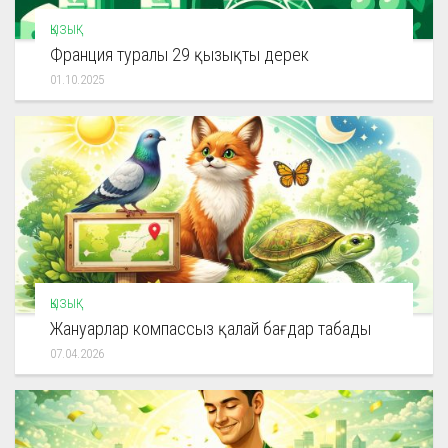
ҚЫЗЫҚ
Франция туралы 29 қызықты дерек
01.10.2025
ҚЫЗЫҚ
Жануарлар компассыз қалай бағдар табады
07.04.2026