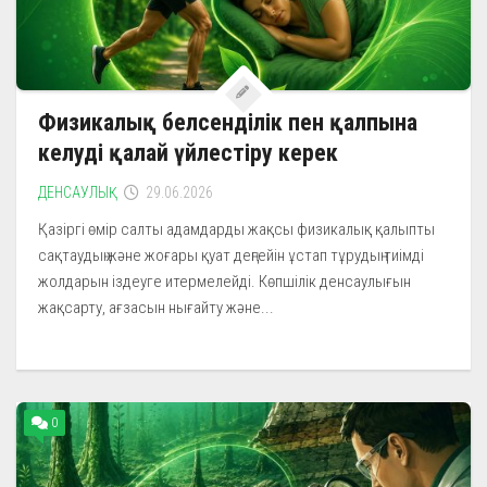
Физикалық белсенділік пен қалпына
келуді қалай үйлестіру керек
ДЕНСАУЛЫҚ
29.06.2026
Қазіргі өмір салты адамдарды жақсы физикалық қалыпты
сақтаудың және жоғары қуат деңгейін ұстап тұрудың тиімді
жолдарын іздеуге итермелейді. Көпшілік денсаулығын
жақсарту, ағзасын нығайту және...
0