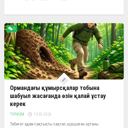
0
Ормандағы құмырсқалар тобына
шабуыл жасағанда өзін қалай ұстау
керек
ТУРИЗМ
13.05.2026
Табиғат адам сақтықты сақтап, қоршаған ортаны