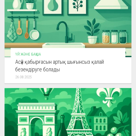
ҮЙ ЖӘНЕ БАҚША
Асүй қабырғасын артық шығынсыз қалай
безендіруге болады
26.08.2025