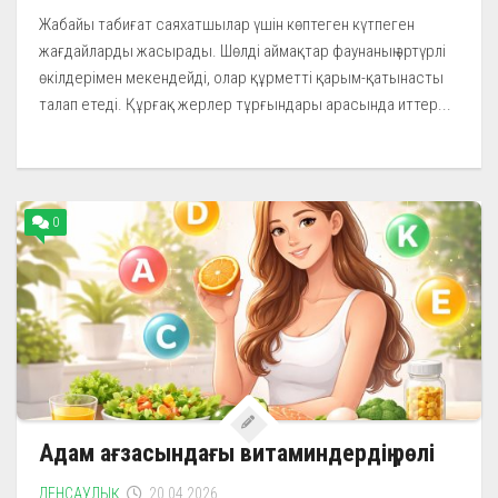
Жабайы табиғат саяхатшылар үшін көптеген күтпеген
жағдайларды жасырады. Шөлді аймақтар фаунаның әртүрлі
өкілдерімен мекендейді, олар құрметті қарым-қатынасты
талап етеді. Құрғақ жерлер тұрғындары арасында иттер...
0
Адам ағзасындағы витаминдердің рөлі
ДЕНСАУЛЫҚ
20.04.2026