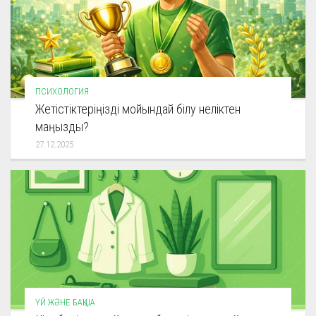
ПСИХОЛОГИЯ
Жетістіктеріңізді мойындай білу неліктен
маңызды?
27.12.2025
ҮЙ ЖӘНЕ БАҚША