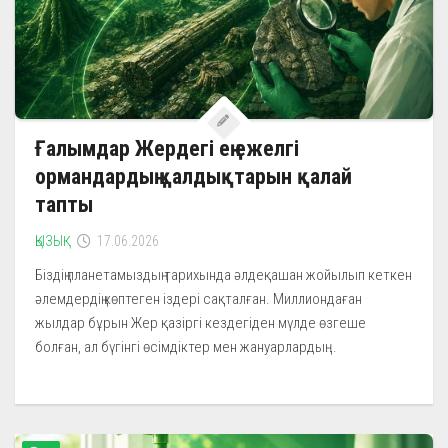
Ғалымдар Жердегі ең ежелгі
ормандардың қалдықтарын қалай
тапты
ҚЫЗЫҚ
17.06.2026
Біздің планетамыздың тарихында әлдеқашан жойылып кеткен
әлемдердің көптеген іздері сақталған. Миллиондаған
жылдар бұрын Жер қазіргі кездегіден мүлде өзгеше
болған, ал бүгінгі өсімдіктер мен жануарлардың...