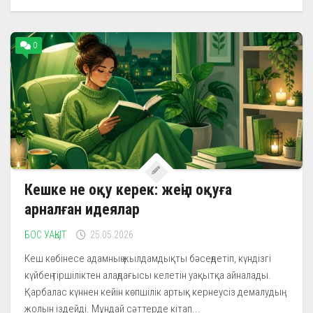
0
Кешке не оқу керек: жеңіл оқуға
арналған идеялар
БОС УАҚЫТ
25.05.2026
Кеш көбінесе адамның жылдамдықты бәсеңдетіп, күндізгі
күйбең тіршіліктен алаңдағысы келетін уақытқа айналады.
Қарбалас күннен кейін көпшілік артық кернеусіз демалудың
жолын іздейді. Мұндай сәттерде кітап...