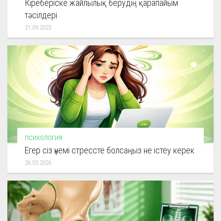
Кіреберіске жайлылық берудің қарапайым
тәсілдері
21.09.2025
ПСИХОЛОГИЯ
Егер сіз үнемі стрессте болсаңыз не істеу керек
26.03.2026