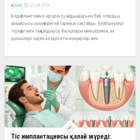
ҚЫЗЫҚ
03.08.2026
Біздің планетамыз әртүрлі су айдындарына бай, олардың
әрқайсысы өзінің бірегей тарихын сақтайды. Кейбіреулері
тереңдігімен таң қалдырса, басқалары мөлшерімен, ал
үшіншілері сирек кездесетін жануарлар мен...
0
Тіс имплантациясы қалай жүреді: