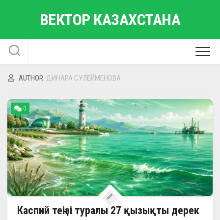
Skip
ВЕКТОР КАЗАХСТАНА
to
content
AUTHOR:
ДИНАРА СУЛЕЙМЕНОВА
0
Каспий теңізі туралы 27 қызықты дерек