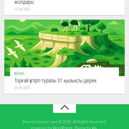
жолдары
16.08.2025
ҚЫЗЫҚ
Торғай үстірті туралы 31 қызықты дерек
25.06.2025
Вектор Казахстана © 2026. All Rights Reserved.
Powered by
WordPress
. Theme by
Alx
.