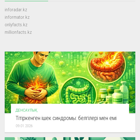
inforadar.kz
informator.kz
onlyfacts.kz
millionfacts.kz
ДЕНСАУЛЫҚ
Тітіркенген ішек синдромы: белгілері мен емі
09.01.2026