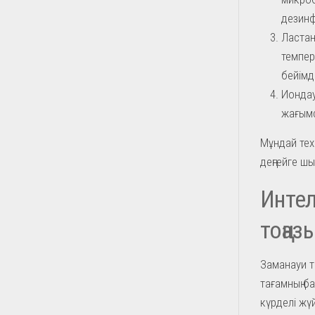
дезин
Ластан
темпер
бейімд
Иондау
жағымс
Мұндай техн
деңгейге ш
Интел
тоңа
Заманауи т
тағамның ба
күрделі жү