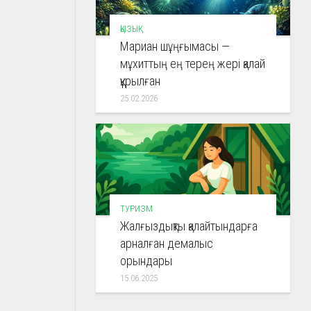
ҚЫЗЫҚ
Мариан шұңғымасы —
мұхиттың ең терең жері қалай
құрылған
25.02.2026
ТУРИЗМ
Жалғыздықты қалайтындарға
арналған демалыс
орындары
15.06.2025