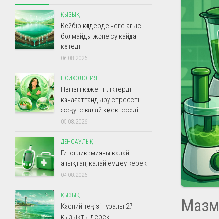
ҚЫЗЫҚ
Кейбір көлдерде неге ағыс
болмайды және су қайда
кетеді
06.08.2026
ПСИХОЛОГИЯ
Негізгі қажеттіліктерді
қанағаттандыру стрессті
жеңуге қалай көмектеседі
05.08.2026
ДЕНСАУЛЫҚ
Гипогликемияны қалай
анықтап, қалай емдеу керек
04.08.2026
ҚЫЗЫҚ
Мазм
Каспий теңізі туралы 27
қызықты дерек