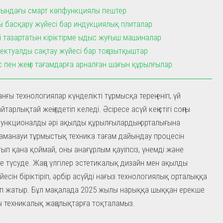
уындағы смарт көпфункциялы пештер
 басқару жүйесі бар индукциялық плиталар
зі тазартатын кіріктірме ыдыс жуғыш машиналар
ектуалды сақтау жүйесі бар тоңазытқыштар
ас пен жеңіл тағамдарға арналған шағын құрылғылар
анғы технологиялар күнделікті тұрмысқа терең еніп, үй
тарлықтай жеңілдетіп келеді. Әсіресе асүй кеңістігі соңғы
ункционалды әрі ақылды құрылғылардың орталығына
аманауи тұрмыстық техника тағам дайындау процесін
п қана қоймай, оны анағұрлым қауіпсіз, үнемді және
е түсуде. Жаңа үлгілер эстетикалық дизайн мен ақылды
есін біріктіріп, әрбір асүйді нағыз технологиялық орталыққа
п жатыр. Бұл мақалада 2025 жылы нарыққа шыққан ерекше
ы техникалық жаңалықтарға тоқталамыз.