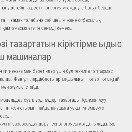
ұтыну деңгейін көрсетіп, энергия үнемдеуге бағыт береді.
та — заман талабына сай шешім және отбасылық
ті қамтамасыз ететін сенімді көмекші.
өзі тазартатын кіріктірме ыдыс
ш машиналар
н гигиенаға мән беретіндер үшін бұл техника таптырмас
налды. Жаңа үлгілердің басты артықшылығы — олар толықтай
гінен жұмыс істейді.
 модельдер сүзгілерді өздері тазартады. Қолмен жуу
ілігін жоя отырып, пайдаланушыға уақыт үнемдеуге
еседі.
күлгін зарарсыздандыру технологиясы қолданылады. Бұл
тар мен зеңді жою арқылы ішкі камераны толықтай