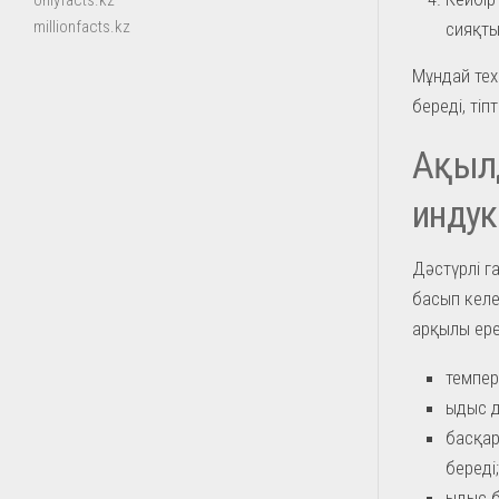
onlyfacts.kz
millionfacts.kz
сияқты
Мұндай тех
береді, тіп
Ақылд
индук
Дәстүрлі г
басып келе
арқылы ере
темпер
ыдыс д
басқар
береді;
ыдыс б