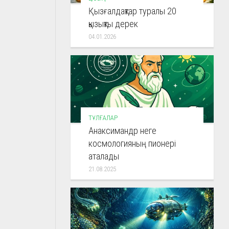
Қызғалдақтар туралы 20
қызықты дерек
04.01.2026
ТҰЛҒАЛАР
Анаксимандр неге
космологияның пионері
аталады
21.08.2025