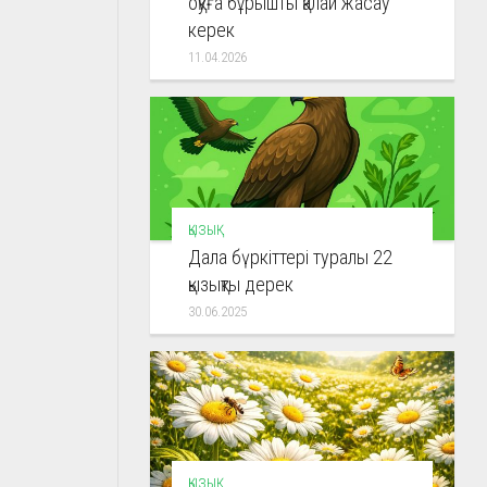
оқуға бұрышты қалай жасау
керек
11.04.2026
ҚЫЗЫҚ
Дала бүркіттері туралы 22
қызықты дерек
30.06.2025
ҚЫЗЫҚ