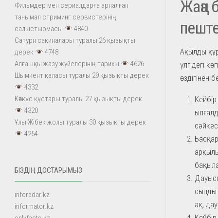
Жаңа 
Фильмдер мен сериалдарға арналған
танымал стриминг сервистерінің
пешт
салыстырмасы
4840
Сатурн сақиналары туралы 26 қызықты
Ақылды құр
дерек
4748
Алғашқы жазу жүйелерінің тарихы
4626
үлгідегі к
Шымкент қаласы туралы 29 қызықты дерек
өздігінен 
4332
Кейбір
Көкқұс құстары туралы 27 қызықты дерек
4320
ылғалд
Ұлы Жібек жолы туралы 30 қызықты дерек
сәйкес
4254
Басқар
арқылы
бақыла
БІЗДІҢ ДОСТАРЫМЫЗ
Дауысп
сынды 
inforadar.kz
ақ, да
informator.kz
Кейбір 