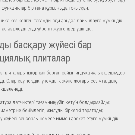
 функциялар бір ғана құрылғыда тоғысқан.
ника кез келген тағамды оңай әрі дәл дайындауға мүмкіндік
ті ас әзірлеуді енді үйреніп жүргендер үшін де.
ы басқару жүйесі бар
циялық плиталар
аз плиталарының орнын барған сайын индукциялық шешімдер
ді. Олар қауіпсіздік, үнемділік және жоғары сезімталдық
кшеленеді.
атура датчиктері тағамның күйіп кетуін болдырмайды;
иаметріне бейімделіп, жылуды біркелкі таратады;
у жүйесі сенсорлы немесе ыммен әрекет етуге мүмкіндік
олмаған жағдайда автоматты түрде сөнеді;