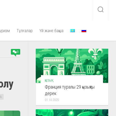
уризм
Тұлғалар
Үй және бақша
0
олу
ҚЫЗЫҚ
Франция туралы 29 қызықты
дерек
А
01.10.2025