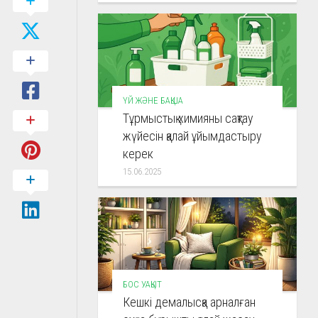
ҮЙ ЖӘНЕ БАҚША
Тұрмыстық химияны сақтау
жүйесін қалай ұйымдастыру
керек
15.06.2025
БОС УАҚЫТ
Кешкі демалысқа арналған