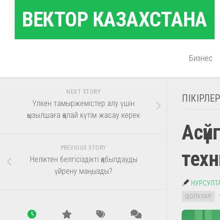
Skip
ВЕКТОР КАЗАХСТАНА
to
content
Бизнес
NEXT STORY
ПІКІРЛЕР
Үлкен тамыржемістер алу үшін
қызылшаға қалай күтім жасау керек
Асүй
PREVIOUS STORY
техн
Неліктен белгісіздікті қабылдауды
үйрену маңызды?
НУРСУЛТ
ШОЛУЛАР