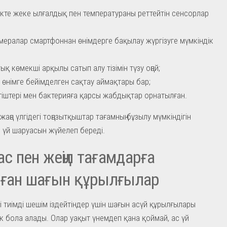
ікте жеке ылғалдық пен температураны реттейтін сенсорлар
амералар смартфоннан өнімдерге бақылау жүргізуге мүмкіндік
ық көмекші арқылы сатып алу тізімін түзу оңай;
і өнімге бейімделген сақтау аймақтары бар;
згіштері мен бактерияға қарсы жабдықтар орнатылған.
аңа үлгідегі тоңазытқыштар тағамның бұзылу мүмкіндігін
, үй шаруасын жүйелеп береді.
 ас пен жеңіл тағамдарға
лған шағын құрылғылар
 тиімді шешім іздейтіндер үшін шағын асүй құрылғылары
к бола алады. Олар уақыт үнемдеп қана қоймай, ас үй