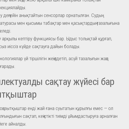
фекциялайды.
у деңгейін анықтайтын сенсорлар орнатылған. Судың
атурасы мен қысымы табақтар мен қасықтардың тазалығына
еледі.
 арқылы кептіру функциясы бар. Ыдыс толықтай құрғап,
ыз иіссіз күйде сақтауға дайын болады.
ологиялар үй тіршілігін жеңілдетіп, асүй тазалығын жаңа
ығарады.
лектуалды сақтау жүйесі бар
зытқыштар
оңазытқыштар енді жай ғана суытатын құрылғы емес — ол
лғындығын сақтап, кеңістікті тиімді ұйымдастыруға арналған
йеге айналды.