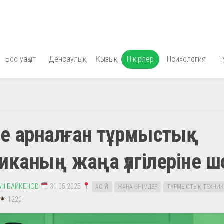
Бос уақыт
Денсаулық
Қызық
Пікірлер
Психология
Т
ге арналған тұрмыстық
иканың жаңа үлгілеріне ш
АН БАЙКЕНОВ
31.05.2025
АС ҮЙ
ЖАҢА ӨНІМДЕР
ТҰРМЫСТЫҚ ТЕХНИК
1220