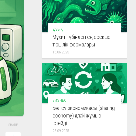
ҚЫЗЫҚ
Мұхит түбіндегі ең ерекше
тіршілік формалары
15.06.2025
БИЗНЕС
Бөлісу экономикасы (sharing
economy) қалай жұмыс
істейді
SHARE
28.09.2025