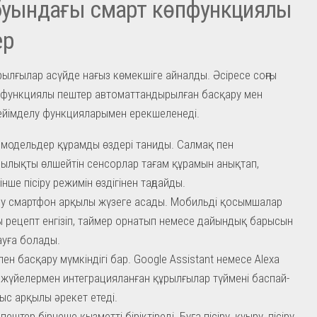
буындағы смарт көпфункциялы
ер
ылғылар асүйде нағыз көмекшіге айналды. Әсіресе соңғы
өпфункциялы пештер автоматтандырылған басқару мен
бейімделу функцияларымен ерекшеленеді.
 модельдер құрамды өздері таниды. Салмақ пен
ылықты өлшейтін сенсорлар тағам құрамын анықтап,
інше пісіру режимін өздігінен таңдайды.
у смартфон арқылы жүзеге асады. Мобильді қосымшалар
 рецепт енгізіп, таймер орнатып немесе дайындық барысын
уға болады.
ен басқару мүмкіндігі бар. Google Assistant немесе Alexa
жүйелермен интеграцияланған құрылғылар түймені баспай-
уыс арқылы әрекет етеді.
пештер бірнеше қызметті біріктіреді. Буға пісіру, қуыру, пісіру