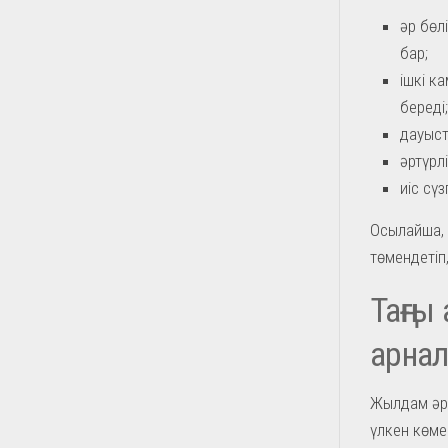
әр бөл
бар;
ішкі к
береді;
дауыст
әртүрл
иіс сү
Осылайша, ж
төмендетіп
Таңғы
арна
Жылдам әрі
үлкен көме