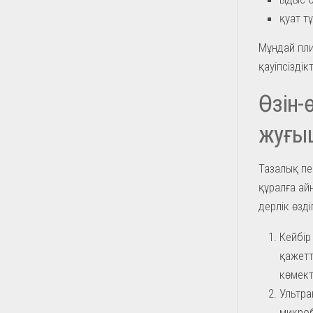
қуат т
Мұндай пли
қауіпсіздік
Өзін-
жуғы
Тазалық пе
құралға ай
дерлік өзді
Кейбір
қажетт
көмект
Ультра
микроб