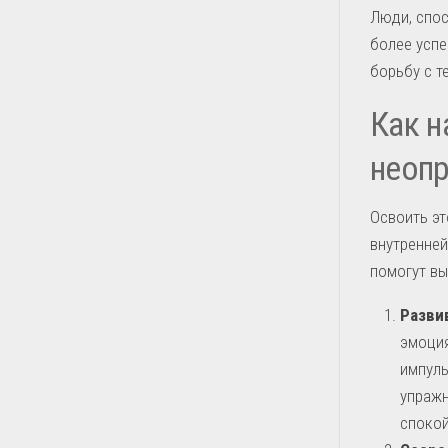
Люди, спо
более успе
борьбу с т
Как н
неоп
Освоить эт
внутренней
помогут вы
Разви
эмоция
импуль
упражн
спокой