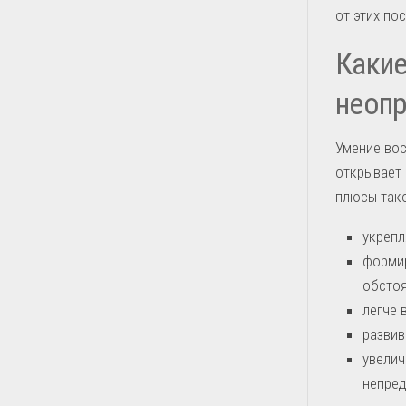
от этих по
Какие
неоп
Умение вос
открывает
плюсы тако
укрепл
формир
обстоя
легче 
развив
увелич
непред