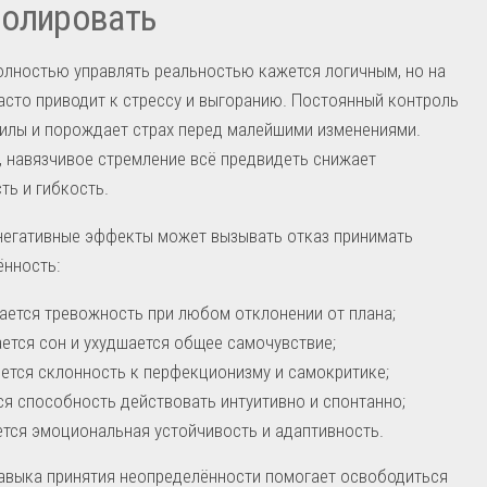
ролировать
лностью управлять реальностью кажется логичным, но на
асто приводит к стрессу и выгоранию. Постоянный контроль
илы и порождает страх перед малейшими изменениями.
, навязчивое стремление всё предвидеть снижает
ть и гибкость.
негативные эффекты может вызывать отказ принимать
ённость:
ается тревожность при любом отклонении от плана;
ется сон и ухудшается общее самочувствие;
ется склонность к перфекционизму и самокритике;
ся способность действовать интуитивно и спонтанно;
тся эмоциональная устойчивость и адаптивность.
авыка принятия неопределённости помогает освободиться