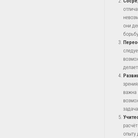
Сосре
отлича
невозм
они де
борьбу
Перео
следуе
возмож
делает
Разви
зрения
важна 
возмож
задача
Учите
расчёт
опыту 