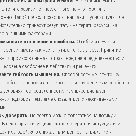
доточьтесь на контролируемом.
Необходимо уметь
ть то, что зависит от нас, от того, на что повлиять
ожно. Такой подход позволяет направить усилия туда, где
йствительно принесут результат, и не терять ресурсы на
 с внешними факторами.
смыслите отношение к ошибкам.
Ошибки и неудачи
т воспринимать как часть пути, а не как угрозу. Принятие
ных промахов снижает страх перед неопределённостью и
 человека свободнее в действиях и решениях.
вайте гибкость мышления.
Способность менять точку
, пробовать новое и адаптироваться к изменениям особенно
в условиях неопределённости. Чем шире диапазон
ных подходов, тем легче справляться с неожиданными
ми.
сь доверять.
Не всегда можно полагаться на логику и
. В некоторых ситуациях важно довериться интуиции или
других людей. Это снижает внутреннее напряжение и