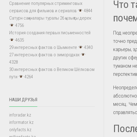
Что т
Сравнение популярных стриминговых
сервисов для фильмов и сериалов
4844
почем
Сатурн сақиналары туралы 26 қызықты дерек
4756
Под неопр
История создания первых письменностей
4635
точно пред
29 интересных фактов о Шымкенте
4340
карьеры, з
27 интересных фактов о зимородках
других сфе
4328
туманом н
30 интересных фактов о Великом Шёлковом
перспектив
пути
4264
Неопределё
абсолютной
НАШИ ДРУЗЬЯ
месяц. Чем
справлятьс
inforadar.kz
informator.kz
После
onlyfacts.kz