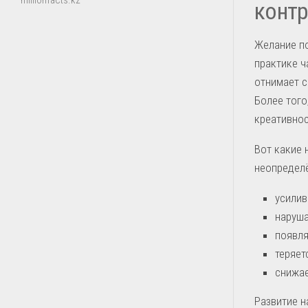
millionfacts.kz
конт
Желание по
практике ч
отнимает с
Более того
креативнос
Вот какие 
неопредел
усилив
наруша
появля
теряет
снижае
Развитие н