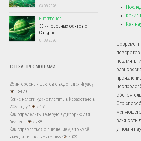
03.08.2026
Послед
Какие 
ИНТЕРЕСНОЕ
Как на
30 интересных фактов о
Сатурне
01.08.2026
Современн
поворотов.
повлиять, 
ТОП ЗА ПРОСМОТРАМИ
равновесие
проявление
25 интересных фактов о водопадах Игуасу
неопределё
18429
обстоятель
Какие налоги нужно платить в Казахстане в
Эта способ
2025 году?
5454
меняющего
Как определить целевую аудиторию для
важности д
бизнеса
5238
углом и на
Как справляться с ощущением, что «всё
выходит из-под контроля»
5099