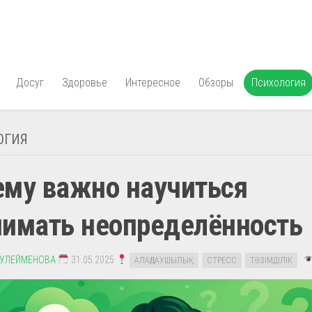
Досуг
Здоровье
Интересное
Обзоры
Психология
ОГИЯ
ему важно научиться
нимать неопределённость
СУЛЕЙМЕНОВА
31.05.2025
АЛАҢДАУШЫЛЫҚ
СТРЕСС
ТӨЗІМДІЛІК