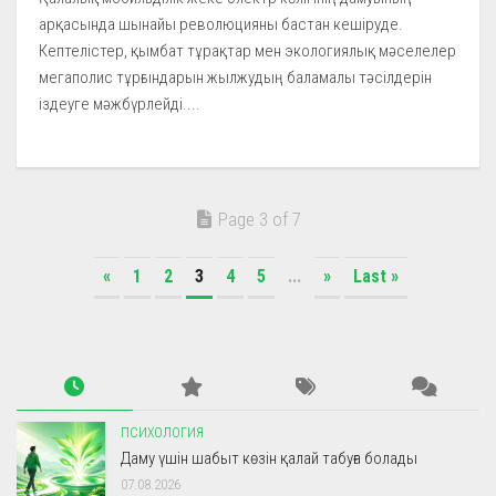
арқасында шынайы революцияны бастан кешіруде.
Кептелістер, қымбат тұрақтар мен экологиялық мәселелер
мегаполис тұрғындарын жылжудың баламалы тәсілдерін
іздеуге мәжбүрлейді....
Page 3 of 7
«
1
2
3
4
5
...
»
Last »
ПСИХОЛОГИЯ
Даму үшін шабыт көзін қалай табуға болады
07.08.2026