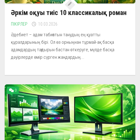
Әркім оқуы тиіс 10 классикалық роман
ПІКІРЛЕР
10.03.2026
Әдебиет – адам табиғатын танудың ең қуатты
құралдарының бірі. Ол өз орныңнан тұрмай-ақ басқа
адамдардың тағдырын бастан өткеруге, мүлде басқа
дәуірлерде өмір сүрген жандардың...
0