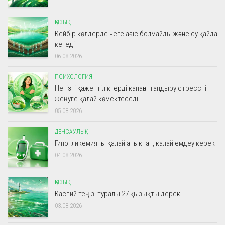
ҚЫЗЫҚ
Кейбір көлдерде неге ағыс болмайды және су қайда
кетеді
06.08.2026
ПСИХОЛОГИЯ
Негізгі қажеттіліктерді қанағаттандыру стрессті
жеңуге қалай көмектеседі
05.08.2026
ДЕНСАУЛЫҚ
Гипогликемияны қалай анықтап, қалай емдеу керек
04.08.2026
ҚЫЗЫҚ
Каспий теңізі туралы 27 қызықты дерек
03.08.2026