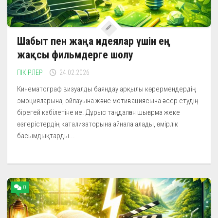
Шабыт пен жаңа идеялар үшін ең
жақсы фильмдерге шолу
ПІКІРЛЕР
24.02.2026
Кинематограф визуалды баяндау арқылы көрермендердің
эмоцияларына, ойлауына және мотивациясына әсер етудің
бірегей қабілетіне ие. Дұрыс таңдалған шығарма жеке
өзгерістердің катализаторына айнала алады, өмірлік
басымдықтарды...
0