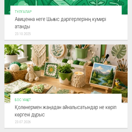
ТҰЛҒАЛАР
Авиценна неге Шығыс дәрігерлерінің кумирі
атанды
23.10.2025
БОС УАҚЫТ
Қолөнермен жаңадан айналысатындар не көріп
көргені дұрыс
23.07.2026