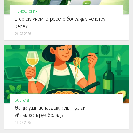
ПСИХОЛОГИЯ
Егер сіз үнемі стрессте болсаңыз не істеу
керек
26.03.2026
БОС УАҚЫТ
Өзіңіз үшін аспаздық кешті қалай
ұйымдастыруға болады
13.07.2025