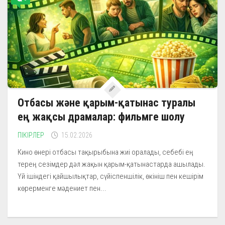
Отбасы және қарым-қатынас туралы
ең жақсы драмалар: фильмге шолу
ПІКІРЛЕР
15.02.2026
Кино өнері отбасы тақырыбына жиі оралады, себебі ең
терең сезімдер дәл жақын қарым-қатынастарда ашылады.
Үй ішіндегі қайшылықтар, сүйіспеншілік, өкініш пен кешірім
көрерменге мәдениет пен...