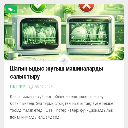
0
Шағын ыдыс жуғыш машиналарды
салыстыру
ПІКІРЛЕР
05.02.2026
Қазіргі заман ас үйлері көбінесе кеңістікпен шектеулі
болып келеді, бұл тұрмыстық техниканы таңдауға ерекше
тәсілді талап етеді. Шағын пәтер иелері функционалдылық
пен минималды өлшемдерді...