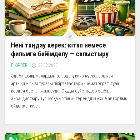
Нені таңдау керек: кітап немесе
фильмге бейімделу — салыстыру
ПІКІРЛЕР
22.02.2026
Әдеби шығармалардың олардың кино нұсқаларынан
артықшылығы туралы пікірталастар кинематограф туған
кезден бастап жалғасуда. Оқуды сүйетіндер ешбір
экрандастыру түпнұсқа мәтіннің тереңдігін және авторлық
ойды жеткізе...
0