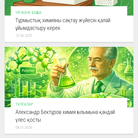
ҮЙ ЖӘНЕ БАҚША
Тұрмыстық химияны сақтау жүйесін қалай
ұйымдастыру керек
15.06.2025
ТҰЛҒАЛАР
Александр Бектұров химия ғылымына қандай
үлес қосты
08.01.2026