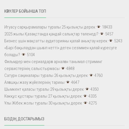
КӨРУЛЕР БОЙЫНША ТОП
Игуасу сарқырамалары туралы 25 қызықты дерек
18433
2025 жылы Қазақстанда қандай салықтар төленеді?
5457
Бизнес үшін мақсатты аудиторияны қалай анықтау керек
5243
«Бәрі бақылаудан шығып кетті» деген сезіммен қалай күресуге
болады?
5104
Фильмдер мен сериалдарға арналған танымал стриминг
сервистерінің салыстырмасы
4848
Сатурн сақиналары туралы 26 қызықты дерек
4760
Алғашқы жазу жүйелерінің тарихы
4647
Шымкент қаласы туралы 29 қызықты дерек
4350
Көкқұс құстары туралы 27 қызықты дерек
4335
Ұлы Жібек жолы туралы 30 қызықты дерек
4275
БІЗДІҢ ДОСТАРЫМЫЗ