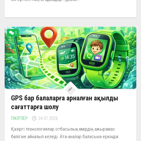
0
GPS бар балаларға арналған ақылды
сағаттарға шолу
ПІКІРЛЕР
24.01.2026
Қазіргі технологиялар отбасылық өмірдің ажырамас
бөлігіне айналып келеді. Ата-аналар баласына еркіндік