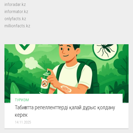
inforadar.kz
informator.kz
onlyfacts.kz
millionfacts.kz
ТУРИЗМ
Табиғатта репелленттерді қалай дұрыс қолдану
керек
14.11.2025