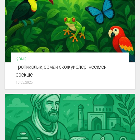
ҚЫЗЫҚ
Тропикалық орман экожүйелері несімен
ерекше
10.05.2025