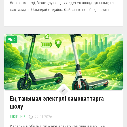
бергісі келеді, бірақ қауіпсіздікке деген алаңдаушылық та
сақталады. Осындай жағдайда байланыс пен бақылауды...
0
Ең танымал электрлі самокаттарға
шолу
ПІКІРЛЕР
22.01.2026
Қалалық мобильділік жеке электр көлігінің дамуының