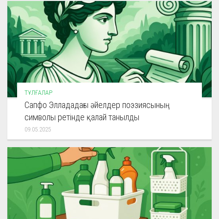
ТҰЛҒАЛАР
Сапфо Эллададағы әйелдер поэзиясының
символы ретінде қалай танылды
09.05.2025