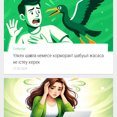
ТУРИЗМ
Үлкен шағала немесе корморант шабуыл жасаса
не істеу керек
27.05.2025