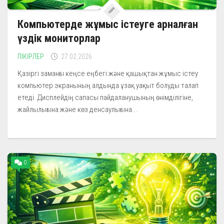
Компьютерде жұмыс істеуге арналған
үздік мониторлар
ПІКІРЛЕР
27.02.2026
Қазіргі заманғы кеңсе еңбегі және қашықтан жұмыс істеу
компьютер экранының алдында ұзақ уақыт болуды талап
етеді. Дисплейдің сапасы пайдаланушының өнімділігіне,
жайлылығына және көз денсаулығына...
0