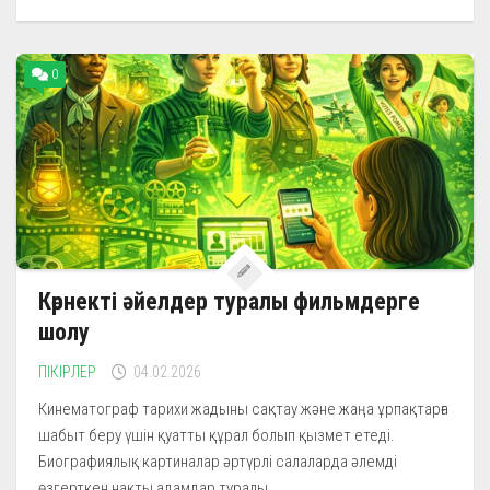
0
Көрнекті әйелдер туралы фильмдерге
шолу
ПІКІРЛЕР
04.02.2026
Кинематограф тарихи жадыны сақтау және жаңа ұрпақтарға
шабыт беру үшін қуатты құрал болып қызмет етеді.
Биографиялық картиналар әртүрлі салаларда әлемді
өзгерткен нақты адамдар туралы...