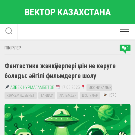
Skip
ВЕКТОР КАЗАХСТАНА
to
content
ПІКІРЛЕР
0
Фантастика жанкүйерлері үшін не көруге
болады: әйгілі фильмдерге шолу
АЙБЕК НУРМАГАМБЕТОВ
17.05.2025
ИКОНИКАЛЫҚ
1570
КӨРКЕМ ӘДЕБИЕТ
ТАҢДАУ
ФИЛЬМДЕР
ШОЛУЛАР