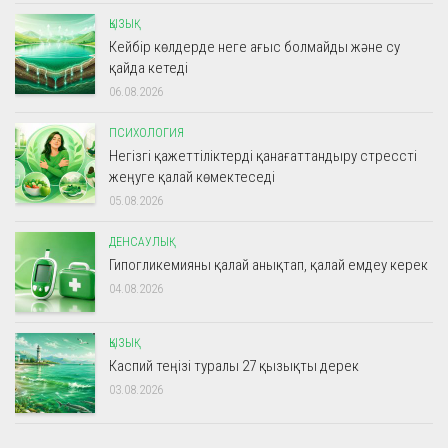
ҚЫЗЫҚ
Кейбір көлдерде неге ағыс болмайды және су
қайда кетеді
06.08.2026
ПСИХОЛОГИЯ
Негізгі қажеттіліктерді қанағаттандыру стрессті
жеңуге қалай көмектеседі
05.08.2026
ДЕНСАУЛЫҚ
Гипогликемияны қалай анықтап, қалай емдеу керек
04.08.2026
ҚЫЗЫҚ
Каспий теңізі туралы 27 қызықты дерек
03.08.2026