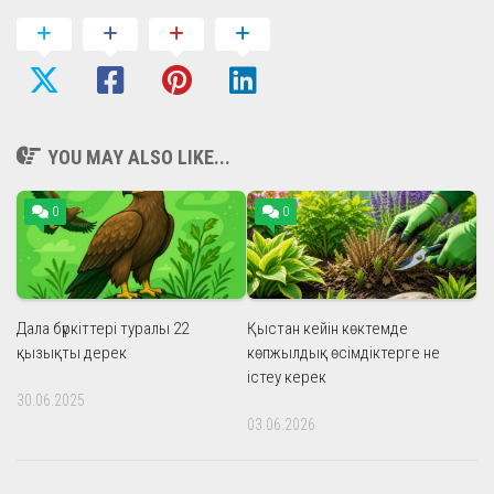
YOU MAY ALSO LIKE...
0
0
Дала бүркіттері туралы 22
Қыстан кейін көктемде
қызықты дерек
көпжылдық өсімдіктерге не
істеу керек
30.06.2025
03.06.2026