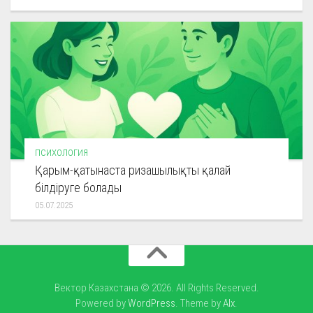
ПСИХОЛОГИЯ
Қарым-қатынаста ризашылықты қалай
білдіруге болады
05.07.2025
Вектор Казахстана © 2026. All Rights Reserved.
Powered by
WordPress
. Theme by
Alx
.