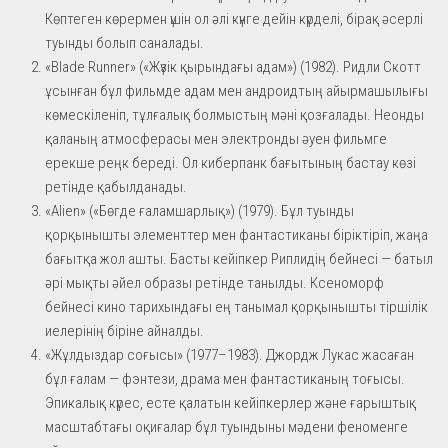
Көптеген көрермен үшін ол әлі күнге дейін күрделі, бірақ әсерлі
туынды болып саналады.
«Blade Runner» («Жүзік қырындағы адам») (1982). Ридли Скотт
ұсынған бұл фильмде адам мен андроидтың айырмашылығы
көмескіленіп, тұлғалық болмыстың мәні қозғалады. Неонды
қаланың атмосферасы мен электронды әуен фильмге
ерекше реңк береді. Ол киберпанк бағытының бастау көзі
ретінде қабылданады.
«Alien» («Бөгде ғаламшарлық») (1979). Бұл туынды
қорқынышты элементтер мен фантастиканы біріктіріп, жаңа
бағытқа жол ашты. Басты кейіпкер Риплидің бейнесі — батыл
әрі мықты әйел образы ретінде танылды. Ксеноморф
бейнесі кино тарихындағы ең танымал қорқынышты тіршілік
иелерінің біріне айналды.
«Жұлдыздар соғысы» (1977–1983). Джордж Лукас жасаған
бұл ғалам — фэнтези, драма мен фантастиканың тоғысы.
Эпикалық күрес, есте қалатын кейіпкерлер және ғарыштық
масштабтағы оқиғалар бұл туындыны мәдени феноменге