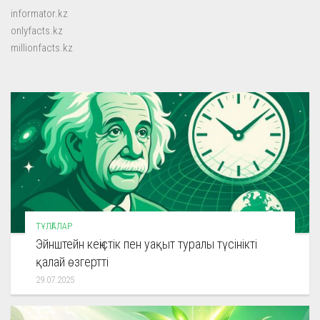
informator.kz
onlyfacts.kz
millionfacts.kz
ТҰЛҒАЛАР
Эйнштейн кеңістік пен уақыт туралы түсінікті
қалай өзгертті
29.07.2025