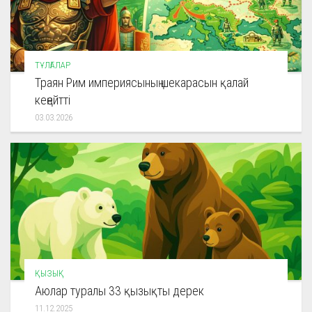
ТҰЛҒАЛАР
Траян Рим империясының шекарасын қалай
кеңейтті
03.03.2026
ҚЫЗЫҚ
Аюлар туралы 33 қызықты дерек
11.12.2025