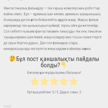
Фантастикалық фильмдер — тек ғарыш кемелері мен роботтар
жайлы емес. Бұл — адамның ішкі әлемін, арманын, қорқынышын,
болашаққа деген үмітін бейнелейтін күрделі жанр. Жақсы фильм
көрерменді тек қызықтырып қоймай, терең ойға да жетелейді.
Сол себепті ғылыми фантастикамен танысуды тек кең танылған
туындылармен шектемей, жаңа есімдер мен тосын сюжеттерге
де орын берген дұрыс. Дәл сол фильмдер сіздің
көзқарасыңызды өзгертетін жаңа қадамға айналуы мүмкін.
Бұл пост қаншалықты пайдалы
болды?
Бағалау үшін жұлдызшаны басыңыз!
Орташа рейтинг
5
/ 5. Дауыс саны:
2
SHARE