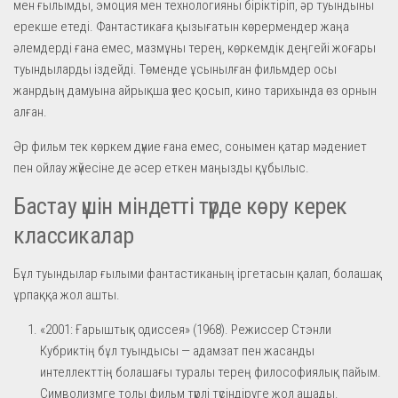
мен ғылымды, эмоция мен технологияны біріктіріп, әр туындыны
ерекше етеді. Фантастикаға қызығатын көрермендер жаңа
әлемдерді ғана емес, мазмұны терең, көркемдік деңгейі жоғары
туындыларды іздейді. Төменде ұсынылған фильмдер осы
жанрдың дамуына айрықша үлес қосып, кино тарихында өз орнын
алған.
Әр фильм тек көркем дүние ғана емес, сонымен қатар мәдениет
пен ойлау жүйесіне де әсер еткен маңызды құбылыс.
Бастау үшін міндетті түрде көру керек
классикалар
Бұл туындылар ғылыми фантастиканың іргетасын қалап, болашақ
ұрпаққа жол ашты.
«2001: Ғарыштық одиссея» (1968). Режиссер Стэнли
Кубриктің бұл туындысы — адамзат пен жасанды
интеллекттің болашағы туралы терең философиялық пайым.
Символизмге толы фильм түрлі түсіндіруге жол ашады.