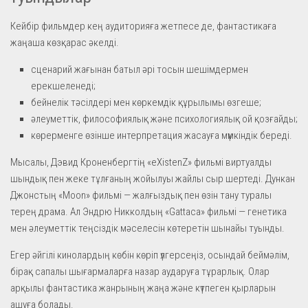
Кейбір фильмдер кең аудиторияға жетпесе де, фантастикаға
жаңаша көзқарас әкелді.
сценарий жағынан батыл әрі тосын шешімдермен
ерекшеленеді;
бейнелік тәсілдері мен көркемдік құрылымы өзгеше;
әлеуметтік, философиялық және психологиялық ой қозғайды;
көрерменге өзінше интерпретация жасауға мүмкіндік береді.
Мысалы, Дэвид Кроненбергтің «eXistenZ» фильмі виртуалды
шындық пен жеке тұлғаның жойылуы жайлы сыр шертеді. Дункан
Джонстың «Moon» фильмі — жалғыздық пен өзін тану туралы
терең драма. Ал Эндрю Никколдың «Gattaca» фильмі — генетика
мен әлеуметтік теңсіздік мәселесін көтеретін шынайы туынды.
Егер әйгілі кинолардың көбін көріп үлгерсеңіз, осындай беймәлім,
бірақ сапалы шығармаларға назар аударуға тұрарлық. Олар
арқылы фантастика жанрының жаңа және күтпеген қырларын
ашуға болады.