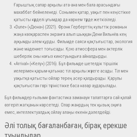
Ғарыштық сапар арқылы ата-ана мен бала арасындағы
махаббат бейнеленеді. Сонымен қатар, уақыт пен кеңістікке
қатысты күрделі ұғымдар да көркем түрде жеткізіледі.
«Dune» («Дюна») (2021). Фрэнк Герберттің культтік романын
жаңа көзқараспен экранға алып шыққан Дени Вильнёв кең
ауқымды әлем құрды. Фильмде саяси қақтығыстар, экология
және мәдениет тоғысады. Қою атмосфера мен актерлік
шеберлік оны нағыз кинотуындыға айналдырды.
«Arrival» («Келу») (2016). Бұл фильмде шетелдік тіршілік
иелерімен қарым-қатынас тіл арқылы жүзеге асады. Тіл мен
уақытқа қатысты ойлар терең әсер қалдырады. Қарулы
қақтығыстан гөрі түсіністікке баса назар аударылады.
Бұл фильмдер ғылыми фантастика заманауи талаптарға сай қалай
өзгеріп жатқанын көрсетеді. Олар жанрдың тек қызық оқиға
емес, интеллектуалдық ойлау алаңы екенін дәлелдейді.
Әлі толық бағаланбаған, бірақ ерекше
туындылар