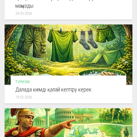
маңызды
24.03.2026
ТУРИЗМ
Далада киімді қалай кептіру керек
19.02.2026