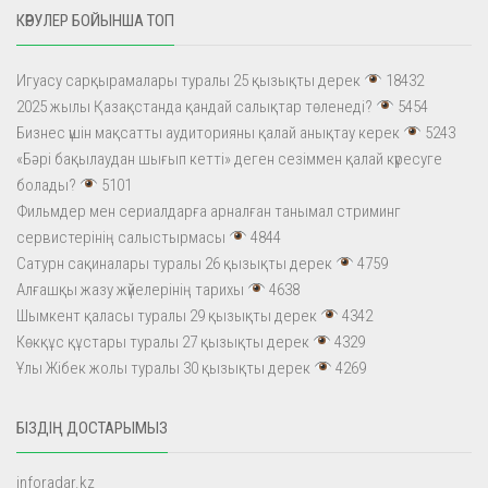
КӨРУЛЕР БОЙЫНША ТОП
Игуасу сарқырамалары туралы 25 қызықты дерек
18432
2025 жылы Қазақстанда қандай салықтар төленеді?
5454
Бизнес үшін мақсатты аудиторияны қалай анықтау керек
5243
«Бәрі бақылаудан шығып кетті» деген сезіммен қалай күресуге
болады?
5101
Фильмдер мен сериалдарға арналған танымал стриминг
сервистерінің салыстырмасы
4844
Сатурн сақиналары туралы 26 қызықты дерек
4759
Алғашқы жазу жүйелерінің тарихы
4638
Шымкент қаласы туралы 29 қызықты дерек
4342
Көкқұс құстары туралы 27 қызықты дерек
4329
Ұлы Жібек жолы туралы 30 қызықты дерек
4269
БІЗДІҢ ДОСТАРЫМЫЗ
inforadar.kz