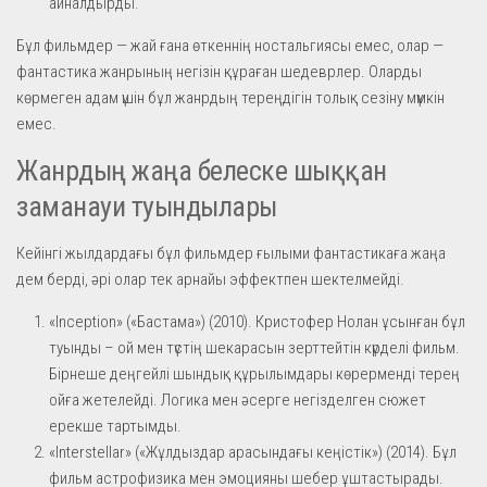
айналдырды.
Бұл фильмдер — жай ғана өткеннің ностальгиясы емес, олар —
фантастика жанрының негізін құраған шедеврлер. Оларды
көрмеген адам үшін бұл жанрдың тереңдігін толық сезіну мүмкін
емес.
Жанрдың жаңа белеске шыққан
заманауи туындылары
Кейінгі жылдардағы бұл фильмдер ғылыми фантастикаға жаңа
дем берді, әрі олар тек арнайы эффектпен шектелмейді.
«Inception» («Бастама») (2010). Кристофер Нолан ұсынған бұл
туынды – ой мен түстің шекарасын зерттейтін күрделі фильм.
Бірнеше деңгейлі шындық құрылымдары көрерменді терең
ойға жетелейді. Логика мен әсерге негізделген сюжет
ерекше тартымды.
«Interstellar» («Жұлдыздар арасындағы кеңістік») (2014). Бұл
фильм астрофизика мен эмоцияны шебер ұштастырады.