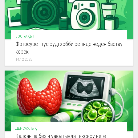
БОС УАҚЫТ
Фотосурет түсіруді хобби ретінде неден бастау
керек
14.12.2025
ДЕНСАУЛЫҚ
Қалқанша безін уақытында тексеру неге