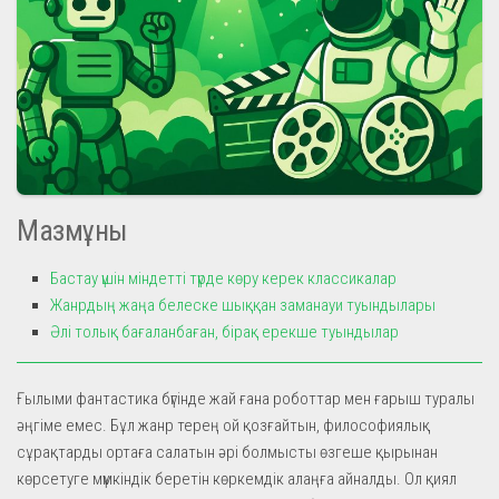
Мазмұны
Бастау үшін міндетті түрде көру керек классикалар
Жанрдың жаңа белеске шыққан заманауи туындылары
Әлі толық бағаланбаған, бірақ ерекше туындылар
Ғылыми фантастика бүгінде жай ғана роботтар мен ғарыш туралы
әңгіме емес. Бұл жанр терең ой қозғайтын, философиялық
сұрақтарды ортаға салатын әрі болмысты өзгеше қырынан
көрсетуге мүмкіндік беретін көркемдік алаңға айналды. Ол қиял