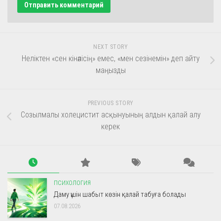
NEXT STORY
Неліктен «сен кінәлісің» емес, «мен сезінемін» деп айту
маңызды
PREVIOUS STORY
Созылмалы холецистит асқынуының алдын қалай алу
керек
ПСИХОЛОГИЯ
Даму үшін шабыт көзін қалай табуға болады
07.08.2026