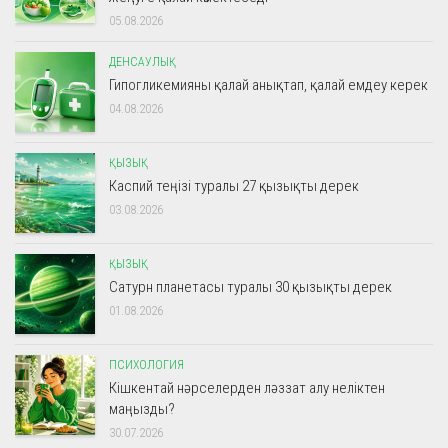
05.08.2026
ДЕНСАУЛЫҚ
Гипогликемияны қалай анықтап, қалай емдеу керек
04.08.2026
ҚЫЗЫҚ
Каспий теңізі туралы 27 қызықты дерек
03.08.2026
ҚЫЗЫҚ
Сатурн планетасы туралы 30 қызықты дерек
01.08.2026
ПСИХОЛОГИЯ
Кішкентай нәрселерден ләззат алу неліктен
маңызды?
30.07.2026