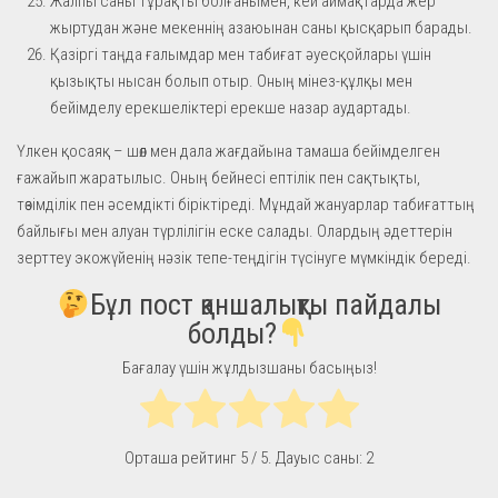
Жалпы саны тұрақты болғанымен, кей аймақтарда жер
жыртудан және мекеннің азаюынан саны қысқарып барады.
Қазіргі таңда ғалымдар мен табиғат әуесқойлары үшін
қызықты нысан болып отыр. Оның мінез-құлқы мен
бейімделу ерекшеліктері ерекше назар аудартады.
Үлкен қосаяқ – шөл мен дала жағдайына тамаша бейімделген
ғажайып жаратылыс. Оның бейнесі ептілік пен сақтықты,
төзімділік пен әсемдікті біріктіреді. Мұндай жануарлар табиғаттың
байлығы мен алуан түрлілігін еске салады. Олардың әдеттерін
зерттеу экожүйенің нәзік тепе-теңдігін түсінуге мүмкіндік береді.
Бұл пост қаншалықты пайдалы
болды?
Бағалау үшін жұлдызшаны басыңыз!
Орташа рейтинг
5
/ 5. Дауыс саны:
2