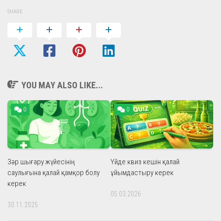
SHARE
YOU MAY ALSO LIKE...
0
0
Зәр шығару жүйесінің
Үйде квиз кешін қалай
саулығына қалай қамқор болу
ұйымдастыру керек
керек
05.03.2026
30.11.2025