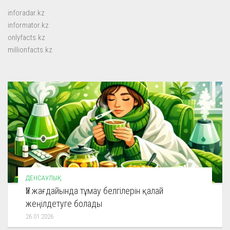
inforadar.kz
informator.kz
onlyfacts.kz
millionfacts.kz
ДЕНСАУЛЫҚ
Үй жағдайында тұмау белгілерін қалай
жеңілдетуге болады
26.01.2026