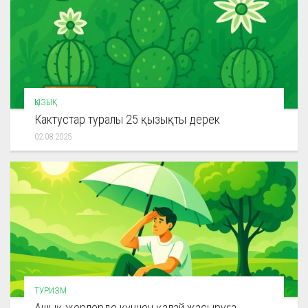
ҚЫЗЫҚ
Кактустар туралы 25 қызықты дерек
02.08.2025
ТУРИЗМ
Ашық жерлерде күннен қалай жасыруға