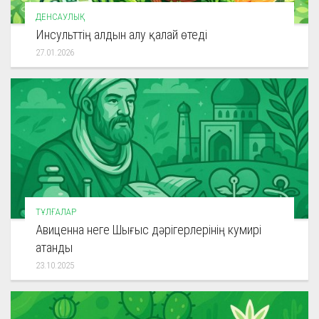
ДЕНСАУЛЫҚ
Инсульттің алдын алу қалай өтеді
27.01.2026
ТҰЛҒАЛАР
Авиценна неге Шығыс дәрігерлерінің кумирі
атанды
23.10.2025