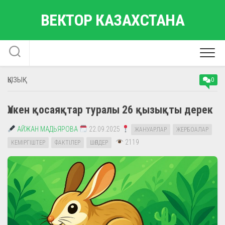
Skip
ВЕКТОР КАЗАХСТАНА
to
content
ҚЫЗЫҚ
0
Үлкен қосаяқтар туралы 26 қызықты дерек
АЙЖАН МАДЬЯРОВА
22.09.2025
ЖАНУАРЛАР
ЖЕРБОАЛАР
2119
КЕМІРГІШТЕР
ФАКТІЛЕР
ШӨЛДЕР