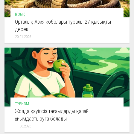
ҚЫЗЫҚ
Орталық Азия кобрлары туралы 27 қызықты
дерек
20.01.2026
ТУРИЗМ
Жолда қауіпсіз тағамдарды қалай
ұйымдастыруға болады
11.06.2025