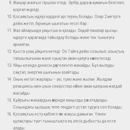
Жануар жалғыз тіршілік етеді. Әрбір дара өз аумағын белгілеп,
қорғап жүреді.
Қосаяқтың індері күрделі әрі терең болады. Олар 2 метрге
дейін жетіп, бірнеше шығатын тесігі бар.
Жаз айларында уақытша ін қазады. Ондай паналар қысқы
індерге қарағанда тайыздау болады және тек тынығуға
арналған.
Қыста ұзақ ұйқыға кетеді. Ол 7 айға дейін созылып, азықтың
тапшылығынан және суықтан аман қалуға көмектеседі.
Ұйқы кезінде денесін дөңгелентіп жинайды. Бұл жылуды
сақтап, энергия шығынын азайтады.
Оның негізгі жаулары – үкі, түлкі және жылан. Жылдам
реакциясы мен ұзын секірістері көбіне аман қалуына жағдай
жасайды.
Құйрығы жануардың өмірінде маңызды рөл атқарады.
Соңындағы қылшық тепе-теңдікті ұстап тұруға сеп болады.
Қосаяқтың есту қабілеті өте жақсы дамыған. Үлкен
құлақтары түнгі тыныштықта ең әлсіз дыбысты да ести
алады.