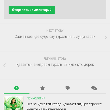
NEXT STORY
Саяхат кезінде суды сүзу туралы не білуіңіз керек
PREVIOUS STORY
Қазақтың аңыздары туралы 27 қызықты дерек
ПСИХОЛОГИЯ
Негізгі қажеттіліктерді қанағаттандыру стрессті
жеңуге қалай көмектеседі