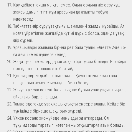
Көру қабілеті онша мықты емес. Оның орнына иіс сезу күші
жақсы дамып, тіпті құм арасынан да азықты табуға
көмектеседі.
Табиғатта өмір сүру ұзақтығы шамамен 4 жылды құрайды. Ал
қолға үйретілген жағдайда күтімі дұрыс болса, одан да ұзақ
өмір сүреді.
Ұрғашылары жылына бір-екі рет бала туады. Әдетте 2-ден 6-
ға дейін көжек дүниеге келеді.
Жаңа туған көжектердің көзі соқыр әрі түксіз болады. Бір айдан
соң өздігінен тіршілік ете бастайды.
Қосаяқ сирек дыбыс шығарады. Қауіп төнгенде сәл ғана
шыңғырып немесе ысылдап белгі береді.
Жануар өте сақ келеді. Інен шықпас бұрын ұзақ уақыт тыңдап,
айналаны барлап алады.
Тамақ іздегенде ұзақ қашықтықты еңсере алады. Кейде бір
түн ішінде бірнеше шақырым жүреді.
Үлкен қосаяқ экожүйеде маңызды рөл атқарады. Ол
тұқымдарды таратып, көптеген жыртқыштарға азық болады.