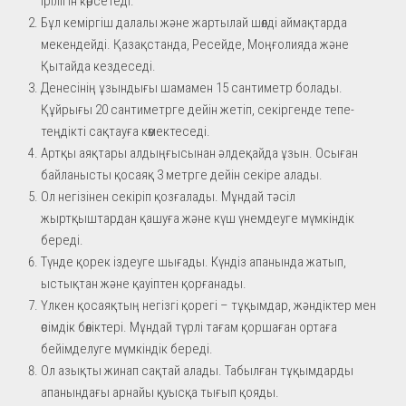
ірілігін көрсетеді.
Бұл кеміргіш далалы және жартылай шөлді аймақтарда
мекендейді. Қазақстанда, Ресейде, Моңғолияда және
Қытайда кездеседі.
Денесінің ұзындығы шамамен 15 сантиметр болады.
Құйрығы 20 сантиметрге дейін жетіп, секіргенде тепе-
теңдікті сақтауға көмектеседі.
Артқы аяқтары алдыңғысынан әлдеқайда ұзын. Осыған
байланысты қосаяқ 3 метрге дейін секіре алады.
Ол негізінен секіріп қозғалады. Мұндай тәсіл
жыртқыштардан қашуға және күш үнемдеуге мүмкіндік
береді.
Түнде қорек іздеуге шығады. Күндіз апанында жатып,
ыстықтан және қауіптен қорғанады.
Үлкен қосаяқтың негізгі қорегі – тұқымдар, жәндіктер мен
өсімдік бөліктері. Мұндай түрлі тағам қоршаған ортаға
бейімделуге мүмкіндік береді.
Ол азықты жинап сақтай алады. Табылған тұқымдарды
апанындағы арнайы қуысқа тығып қояды.