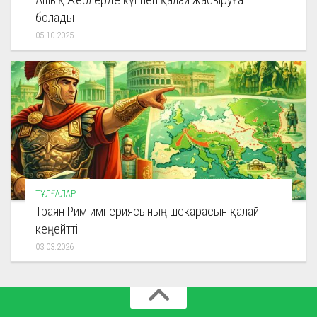
болады
05.10.2025
ТҰЛҒАЛАР
Траян Рим империясының шекарасын қалай
кеңейтті
03.03.2026