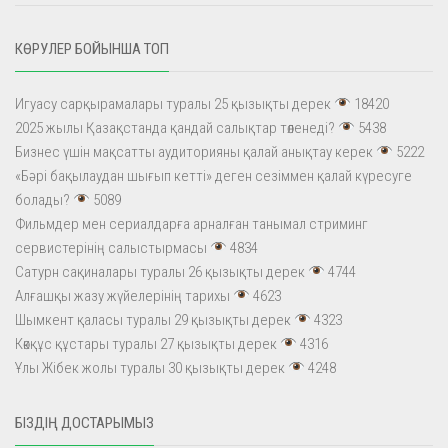
КӨРУЛЕР БОЙЫНША ТОП
Игуасу сарқырамалары туралы 25 қызықты дерек
18420
2025 жылы Қазақстанда қандай салықтар төленеді?
5438
Бизнес үшін мақсатты аудиторияны қалай анықтау керек
5222
«Бәрі бақылаудан шығып кетті» деген сезіммен қалай күресуге
болады?
5089
Фильмдер мен сериалдарға арналған танымал стриминг
сервистерінің салыстырмасы
4834
Сатурн сақиналары туралы 26 қызықты дерек
4744
Алғашқы жазу жүйелерінің тарихы
4623
Шымкент қаласы туралы 29 қызықты дерек
4323
Көкқұс құстары туралы 27 қызықты дерек
4316
Ұлы Жібек жолы туралы 30 қызықты дерек
4248
БІЗДІҢ ДОСТАРЫМЫЗ