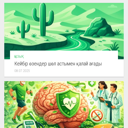
ҚЫЗЫҚ
Кейбір өзендер шөл астымен қалай ағады
08.07.2025