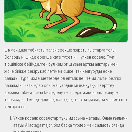
Шөл мен дала табиғаты талай ерекше жаратылыстарға толы.
Солардың ішінде ерекше көзге түсетіні – үлкен қосаяқ. Түнгі
тіршілікке бейімделген бұл кеміргіш ұзын артқы аяқтарымен
және биікке секіру қабілетімен кішкентай кенгуруды еске
салады. Түрлі мәдениеттерде ол ептілік пен төзімділіктің белгісі
саналады. Ғалымдар осы жануардың мінез-құлқын зерттеу
арқылы табиғаттағы бейімделу тетіктерін жақсырақ түсінуге
тырысады. Төменде үлкен қосаяққа қатысты қызықты мәліметтер
келтірілген.
Үлкен қосаяқ қосаяқтар тұқымдасына жатады. Оның ғылыми
атауы Allactaga major, бұл басқа түрлерімен салыстырғанда