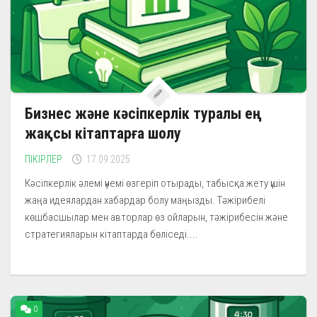
Бизнес және кәсіпкерлік туралы ең
жақсы кітаптарға шолу
ПІКІРЛЕР
17.09.2025
Кәсіпкерлік әлемі үнемі өзгеріп отырады, табысқа жету үшін
жаңа идеялардан хабардар болу маңызды. Тәжірибелі
көшбасшылар мен авторлар өз ойларын, тәжірибесін және
стратегияларын кітаптарда бөліседі....
0