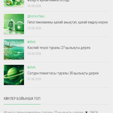
жеңуге қалай көмектеседі
05.08.2026
ДЕНСАУЛЫҚ
Гипогликемияны қалай анықтап, қалай емдеу керек
04.08.2026
ҚЫЗЫҚ
Каспий теңізі туралы 27 қызықты дерек
03.08.2026
ҚЫЗЫҚ
Сатурн планетасы туралы 30 қызықты дерек
01.08.2026
КӨРУЛЕР БОЙЫНША ТОП
Игуасу сарқырамалары туралы 25 қызықты дерек
18424