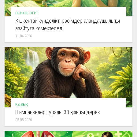
ПСИХОЛОГИЯ
Кішкентай күнделікті рәсімдер алаңдаушылықты
азайтуға көмектеседі
11.04.2026
ҚЫЗЫҚ
Шимпанзелер туралы 30 қызықты дерек
05.05.2026