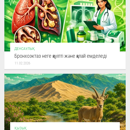
ДЕНСАУЛЫҚ
Бронхоэктаз неге қауіпті және қалай емделеді
11.02.2026
ҚЫЗЫҚ