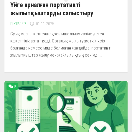
Үйге арналған портативті
жылытқыштарды салыстыру
ПІКІРЛЕР
01.11.2025
Суық мезгіл келгенде қосымша жылу көзіне деген
қажеттілік арта түседі. Орталық жылыту жеткіліксіз
болғанда немесе мүлде болмаған жағдайда, портативті
жылытқыштар жылу мен жайлылықтың сенімді...
0