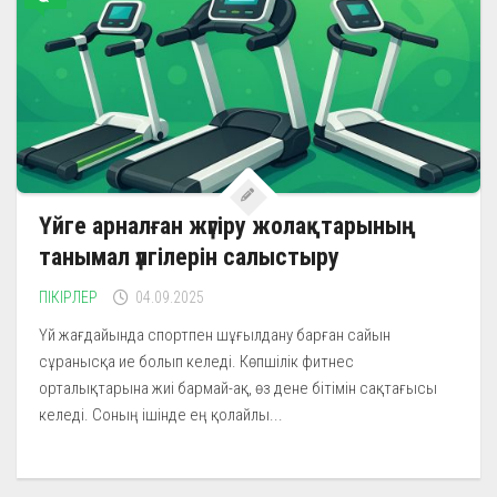
Үйге арналған жүгіру жолақтарының
танымал үлгілерін салыстыру
ПІКІРЛЕР
04.09.2025
Үй жағдайында спортпен шұғылдану барған сайын
сұранысқа ие болып келеді. Көпшілік фитнес
орталықтарына жиі бармай-ақ, өз дене бітімін сақтағысы
келеді. Соның ішінде ең қолайлы...