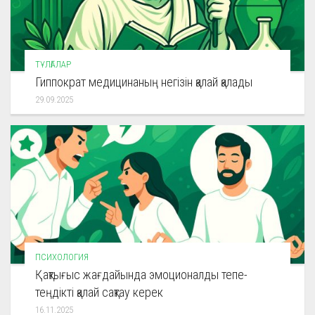
ТҰЛҒАЛАР
Гиппократ медицинаның негізін қалай қалады
29.09.2025
ПСИХОЛОГИЯ
Қақтығыс жағдайында эмоционалды тепе-
теңдікті қалай сақтау керек
16.11.2025