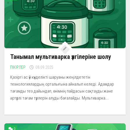
Танымал мультиварка үлгілеріне шолу
ПІКІРЛЕР
08.09.2025
Қазіргі ас үй күнделікті шаруаны жеңілдететін
технологиялардың орталығына айналып келеді. Адамдар
тағамды тез дайындап, өнімнің пайдасын сақтауды және
әртүрлі тағам түрлерін алуды бағалайды. Мультиварка...
0