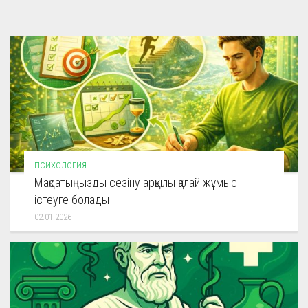
ПСИХОЛОГИЯ
Мақсатыңызды сезіну арқылы қалай жұмыс
істеуге болады
02.01.2026