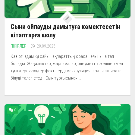
Сыни ойлауды дамытуға көмектесетін
кітаптарға шолу
ПІКІРЛЕР
29.09.2025
Қазіргі адам күн сайын ақпараттың орасан ағынына тап
болады. Жаңалықтар, жарнамалар, әлеуметтік желілер мен
түрлі дереккөздер фактілерді манипуляциялардан ажырата
білуді талап етеді. Сын тұрғысынан...
0