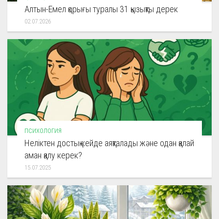
Алтын-Емел қорығы туралы 31 қызықты дерек
02.07.2026
ПСИХОЛОГИЯ
Неліктен достық кейде аяқталады және одан қалай
аман қалу керек?
15.07.2025