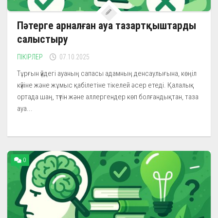
Пәтерге арналған ауа тазартқыштарды
салыстыру
ПІКІРЛЕР
07.10.2025
Тұрғын үйдегі ауаның сапасы адамның денсаулығына, көңіл
күйіне және жұмыс қабілетіне тікелей әсер етеді. Қалалық
ортада шаң, түтін және аллергендер көп болғандықтан, таза
ауа...
0