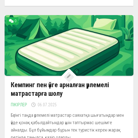
0
Кемпинг пен үйге арналған үрлемелі
матрастарға шолу
ПІКІРЛЕР
06.07.2025
Бүгінгі таңда үрлемелі матрастар саяхатқа шығатындар мен
үйде қонақ қабылдайтындар үшін таптырмас шешімге
айналды. Бұл бұйымдар бұрын тек туристік керек-жарақ
ретінде танылса, қазір оларды...