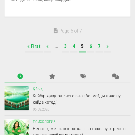
Page 5 of 7
« First
«
...
3
4
5
6
7
»
ҚЫЗЫҚ
Кейбір көлдерде неге ағыс болмайды және су
қайда кетеді
06.08.2026
ПСИХОЛОГИЯ
Негізгі қажеттіліктерді қанағаттандыру стрессті