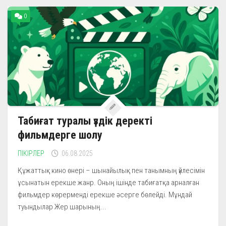
0
Табиғат туралы үздік деректі
фильмдерге шолу
ПІКІРЛЕР
06.08.2025
Құжаттық кино өнері – шынайылық пен танымның үйлесімін
ұсынатын ерекше жанр. Оның ішінде табиғатқа арналған
фильмдер көрерменді ерекше әсерге бөлейді. Мұндай
туындылар Жер шарының...