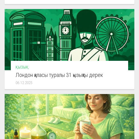
ҚЫЗЫҚ
Лондон қаласы туралы 31 қызықты дерек
06.12.2025