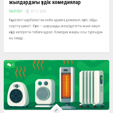
жылдардағы үздік комедиялар
ПІКІРЛЕР
07.11.2025
Күнделікті қарбаластан кейін адамға демалып, күліп, ойды
сергіту қажет. Күлкі — шаршауды жеңілдететін және көңіл-
күйді көтеретін табиғи құрал. Комедия жанры осы тұрғыдан
ең тиімді...
0