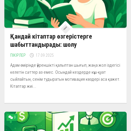
Қандай кітаптар өзгерістерге
шабыттандырады: шолу
ПІКІРЛЕР
17.09.2025
Адам өмірінде үйреншікті қалыптан шығып, жаңа жол іздегісі
келетін сәттер аз емес. Осындай кездерде күш-қуат
сыйлайтын, сенім тудыратын мотивация көздері аса қажет.
Кітаптар жиі...
0