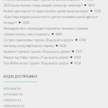
2025 жылы Қазақстанда қандай салықтар төленеді?
5445
Бизнес үшін мақсатты аудиторияны қалай анықтау керек
5232
«Бәрі бақылаудан шығып кетті» деген сезіммен қалай күресуге
болады?
5093
Фильмдер мен сериалдарға арналған танымал стриминг
сервистерінің салыстырмасы
4840
Сатурн сақиналары туралы 26 қызықты дерек
4748
Алғашқы жазу жүйелерінің тарихы
4626
Шымкент қаласы туралы 29 қызықты дерек
4331
Көкқұс құстары туралы 27 қызықты дерек
4320
Ұлы Жібек жолы туралы 30 қызықты дерек
4254
БІЗДІҢ ДОСТАРЫМЫЗ
inforadar.kz
informator.kz
onlyfacts.kz
millionfacts.kz