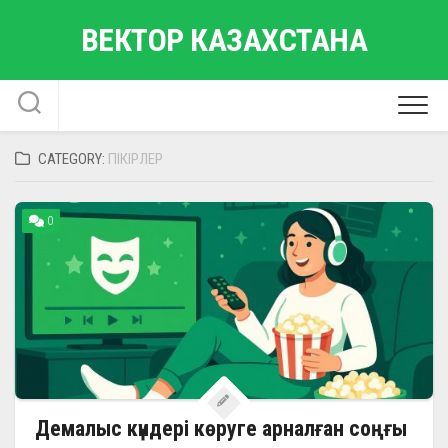
Skip
ВЕКТОР КАЗАХСТАНА
to
content
CATEGORY:
ПІКІРЛЕР
0
Демалыс күндері көруге арналған соңғы