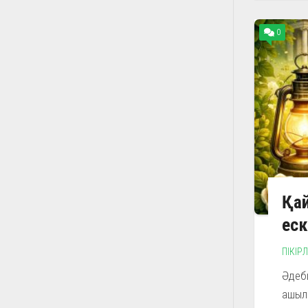
0
Қай
еск
ПІКІР
Әдеби
ашыла