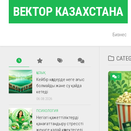
Skip
ВЕКТОР КАЗАХСТАНА
to
content
Бизнес
CATE
ҚЫЗЫҚ
0
Кейбір көлдерде неге ағыс
болмайды және су қайда
кетеді
06.08.2026
ПСИХОЛОГИЯ
Негізгі қажеттіліктерді
қанағаттандыру стрессті
жеңуге қалай көмектеседі