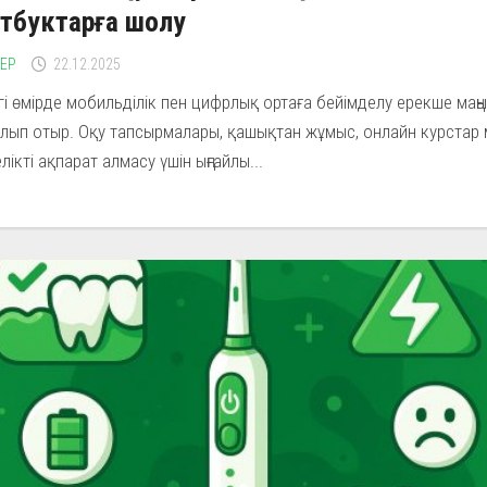
тбуктарға шолу
ЛЕР
22.12.2025
гі өмірде мобильділік пен цифрлық ортаға бейімделу ерекше маңы
лып отыр. Оқу тапсырмалары, қашықтан жұмыс, онлайн курстар
лікті ақпарат алмасу үшін ыңғайлы...