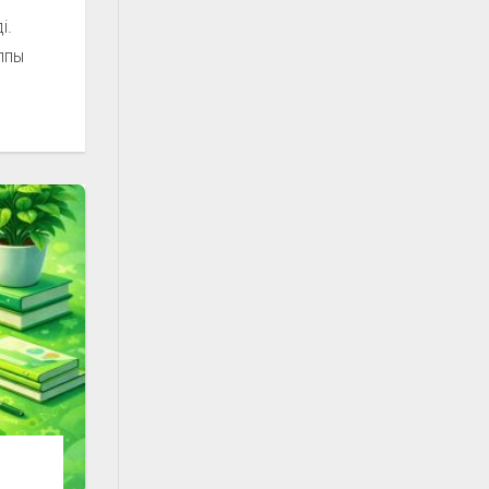
і.
лпы