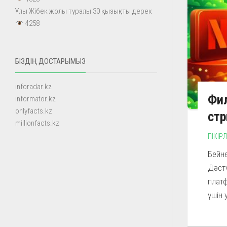
Ұлы Жібек жолы туралы 30 қызықты дерек
4258
БІЗДІҢ ДОСТАРЫМЫЗ
inforadar.kz
Фил
informator.kz
onlyfacts.kz
стр
millionfacts.kz
ПІКІР
Бейне
Дәстү
платф
үшін 