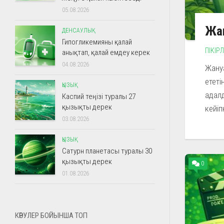
05.08.2026
Жан
ДЕНСАУЛЫҚ
Гипогликемияны қалай
ПІКІР
анықтап, қалай емдеу керек
04.08.2026
Жануа
ететі
ҚЫЗЫҚ
адал
Каспий теңізі туралы 27
қызықты дерек
кейіпк
03.08.2026
ҚЫЗЫҚ
Сатурн планетасы туралы 30
қызықты дерек
0
01.08.2026
КӨРУЛЕР БОЙЫНША ТОП