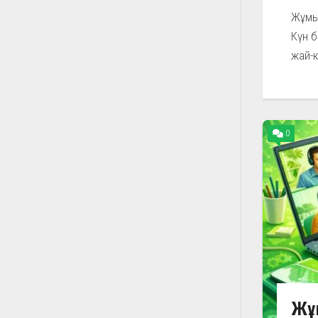
Жұмыс
Күн б
жай-к
0
Жұм