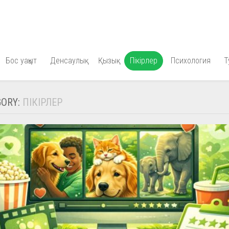
Бос уақыт
Денсаулық
Қызық
Пікірлер
Психология
Т
GORY:
ПІКІРЛЕР