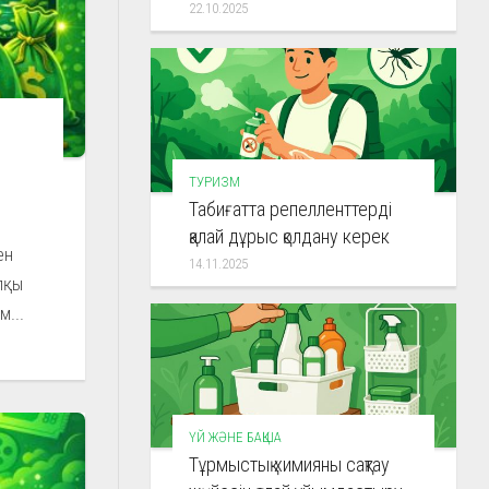
22.10.2025
ТУРИЗМ
Табиғатта репелленттерді
қалай дұрыс қолдану керек
ен
14.11.2025
пқы
м...
ҮЙ ЖӘНЕ БАҚША
Тұрмыстық химияны сақтау