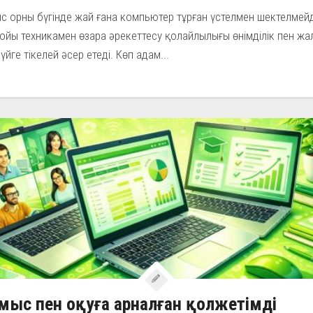
 орны бүгінде жай ғана компьютер тұрған үстелмен шектелмейд
ойы техникамен өзара әрекеттесу қолайлылығы өнімділік пен жа
үйге тікелей әсер етеді. Көп адам...
ыс пен оқуға арналған қолжетімді