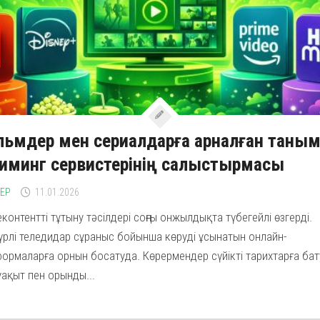
ьмдер мен сериалдарға арналған таны
иминг сервистерінің салыстырмасы
ЛЕР
11.01.2026
контентті тұтыну тәсілдері соңғы онжылдықта түбегейлі өзгерді.
рлі теледидар сұраныс бойынша көруді ұсынатын онлайн-
ормаларға орнын босатуда. Көрермендер сүйікті тарихтарға бат
уақыт пен орынды...