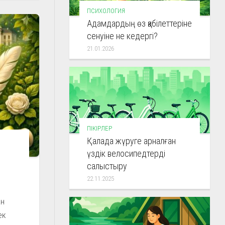
ПСИХОЛОГИЯ
Адамдардың өз қабілеттеріне
сенуіне не кедергі?
21.01.2026
ПІКІРЛЕР
Қалада жүруге арналған
үздік велосипедтерді
салыстыру
22.11.2025
ан
ек