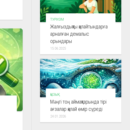
ТУРИЗМ
Жалғыздықты қалайтындарға
арналған демалыс
орындары
15.06.2025
ҚЫЗЫҚ
Мәңгі тоң аймақтарында тірі
ағзалар қалай өмір сүреді
24.01.2026