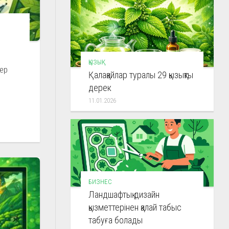
ҚЫЗЫҚ
сер
Қалақайлар туралы 29 қызықты
дерек
11.01.2026
БИЗНЕС
Ландшафтық дизайн
қызметтерінен қалай табыс
табуға болады