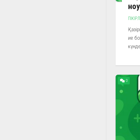
ноу
ПІКІР
Қазір
ие бо
күнде
0