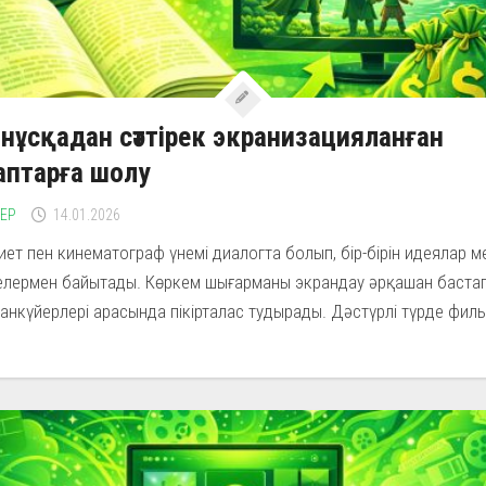
нұсқадан сәттірек экранизацияланған
аптарға шолу
ЛЕР
14.01.2026
ет пен кинематограф үнемі диалогта болып, бір-бірін идеялар м
елермен байытады. Көркем шығарманы экрандау әрқашан баста
анкүйерлері арасында пікірталас тудырады. Дәстүрлі түрде филь