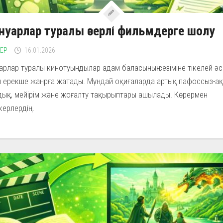
уарлар туралы әсерлі фильмдерге шолу
ЛЕР
16.01.2026
рлар туралы кинотуындылар адам баласының сезіміне тікелей ә
н ерекше жанрға жатады. Мұндай оқиғаларда артық пафоссыз-ақ
дық, мейірім және жоғалту тақырыптары ашылады. Көрермен
ерлердің...