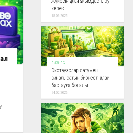
жүйесін қалай ұйымдастыру
керек
15.06.2025
мал
БИЗНЕС
Экотауарлар сатумен
айналысатын бизнесті қалай
бастауға болады
24.02.2026
у