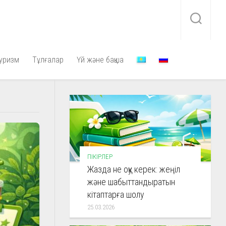
уризм
Тұлғалар
Үй және бақша
ПІКІРЛЕР
Жазда не оқу керек: жеңіл
және шабыттандыратын
кітаптарға шолу
25.03.2026