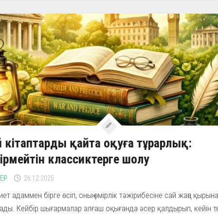
 кітаптарды қайта оқуға тұрарлық:
ірмейтін классиктерге шолу
ЛЕР
26.12.2025
ет адаммен бірге өсіп, оның өмірлік тәжірибесіне сай жаңа қырын
ды. Кейбір шығармалар алғаш оқығанда әсер қалдырып, кейін т