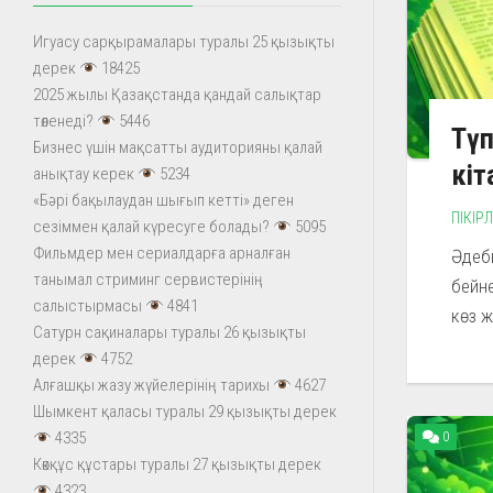
Игуасу сарқырамалары туралы 25 қызықты
дерек
18425
2025 жылы Қазақстанда қандай салықтар
төленеді?
5446
Түп
Бизнес үшін мақсатты аудиторияны қалай
кіт
анықтау керек
5234
«Бәрі бақылаудан шығып кетті» деген
ПІКІР
сезіммен қалай күресуге болады?
5095
Фильмдер мен сериалдарға арналған
Әдеби
танымал стриминг сервистерінің
бейн
салыстырмасы
4841
көз ж
Сатурн сақиналары туралы 26 қызықты
дерек
4752
Алғашқы жазу жүйелерінің тарихы
4627
Шымкент қаласы туралы 29 қызықты дерек
4335
0
Көкқұс құстары туралы 27 қызықты дерек
4323