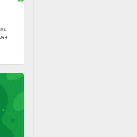
зға
 мен