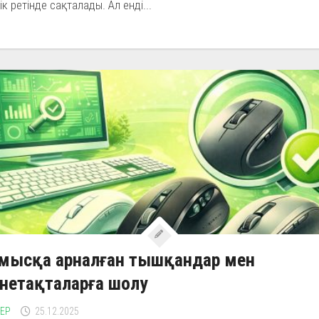
ік ретінде сақталады. Ал енді...
мысқа арналған тышқандар мен
нетақталарға шолу
ЛЕР
25.12.2025