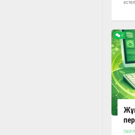
естел
0
Жұ
пер
ПІКІР