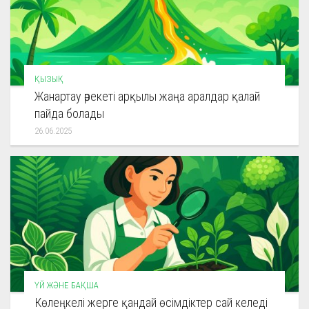
ҚЫЗЫҚ
Жанартау әрекеті арқылы жаңа аралдар қалай
пайда болады
26.06.2025
ҮЙ ЖӘНЕ БАҚША
Көлеңкелі жерге қандай өсімдіктер сай келеді