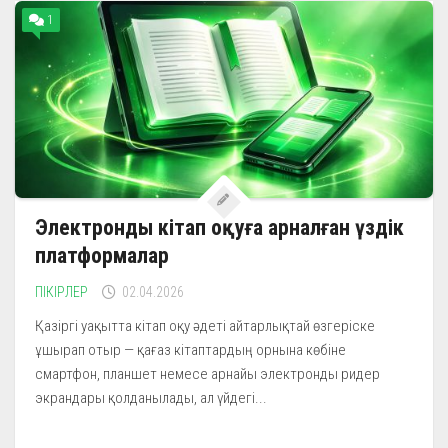
1
Электронды кітап оқуға арналған үздік
платформалар
ПІКІРЛЕР
02.04.2026
Қазіргі уақытта кітап оқу әдеті айтарлықтай өзгеріске
ұшырап отыр — қағаз кітаптардың орнына көбіне
смартфон, планшет немесе арнайы электронды ридер
экрандары қолданылады, ал үйдегі...