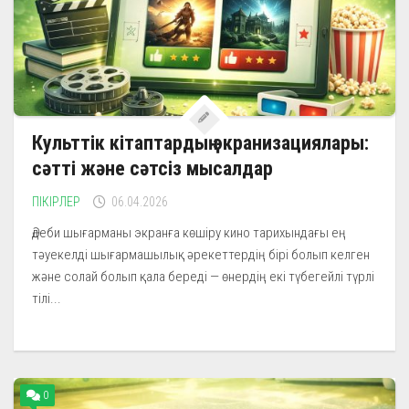
Культтік кітаптардың экранизациялары:
сәтті және сәтсіз мысалдар
ПІКІРЛЕР
06.04.2026
Әдеби шығарманы экранға көшіру кино тарихындағы ең
тәуекелді шығармашылық әрекеттердің бірі болып келген
және солай болып қала береді — өнердің екі түбегейлі түрлі
тілі...
0