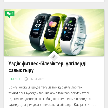
0
Үздік фитнес-білезіктер: үлгілерді
салыстыру
ПІКІРЛЕР
26.03.2026
Соңғы он жыл ішінде тағылатын құрылғылар тек
технология әуесқойларына арналған тар сегменттегі
гаджеттен денсаулығын бақылап жүрген миллиондаған
адамдардың күнделікті құралына айналды. Қазіргі фитнес-