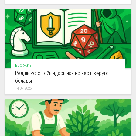
БОС УАҚЫТ
Рөлдік үстел ойындарынан не көріп көруге
болады
14.07.2025