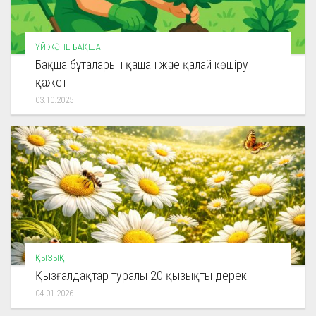
ҮЙ ЖӘНЕ БАҚША
Бақша бұталарын қашан және қалай көшіру
қажет
03.10.2025
ҚЫЗЫҚ
Қызғалдақтар туралы 20 қызықты дерек
04.01.2026