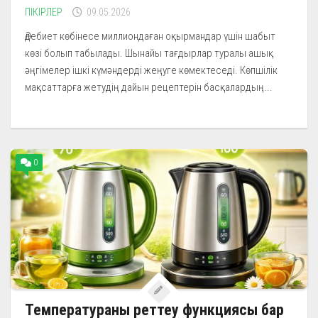
ПІКІРЛЕР
09.05.2026
Әдебиет көбінесе миллиондаған оқырмандар үшін шабыт
көзі болып табылады. Шынайы тағдырлар туралы ашық
әңгімелер ішкі күмәндерді жеңуге көмектеседі. Көпшілік
мақсаттарға жетудің дайын рецептерін басқалардың...
0
Температураны реттеу функциясы бар