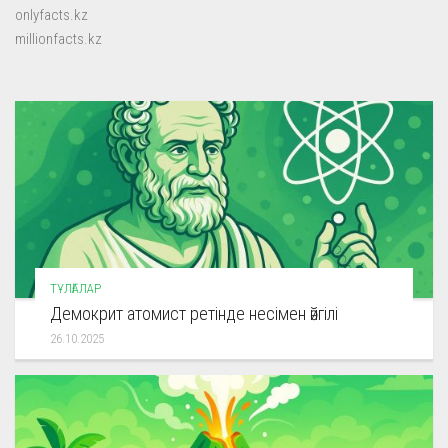
onlyfacts.kz
millionfacts.kz
ТҰЛҒАЛАР
Демокрит атомист ретінде несімен әйгілі
26.10.2025