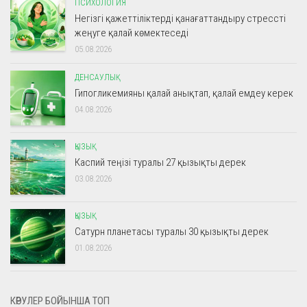
ПСИХОЛОГИЯ
Негізгі қажеттіліктерді қанағаттандыру стрессті
жеңуге қалай көмектеседі
05.08.2026
ДЕНСАУЛЫҚ
Гипогликемияны қалай анықтап, қалай емдеу керек
04.08.2026
ҚЫЗЫҚ
Каспий теңізі туралы 27 қызықты дерек
03.08.2026
ҚЫЗЫҚ
Сатурн планетасы туралы 30 қызықты дерек
01.08.2026
КӨРУЛЕР БОЙЫНША ТОП