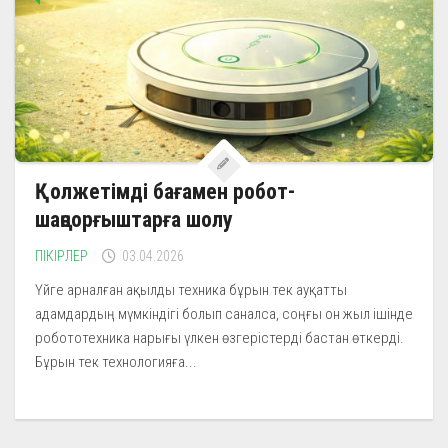
Қолжетімді бағамен робот-
шаңсорғыштарға шолу
ПІКІРЛЕР
03.04.2026
Үйге арналған ақылды техника бұрын тек ауқатты
адамдардың мүмкіндігі болып саналса, соңғы он жыл ішінде
робототехника нарығы үлкен өзгерістерді бастан өткерді.
Бұрын тек технологияға...