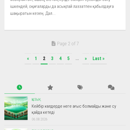
ішкендей, оқиғаларды да асықпай ләззатпен қабылдауға
шақыратын кезең. Дәл...
Page 2 of 7
«
1
2
3
4
5
...
»
Last »
ҚЫЗЫҚ
Кейбір көлдерде неге ағыс болмайды және су
қайда кетеді
06.08.2026