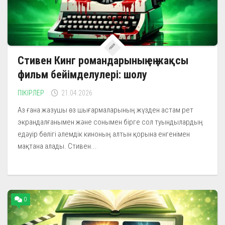
Стивен Кинг романдарының ең жақсы
фильм бейімделулері: шолу
ПІКІРЛЕР
21.04.2026
Аз ғана жазушы өз шығармаларының жүзден астам рет
экрандалғанымен және сонымен бірге сол туындылардың
едәуір бөлігі әлемдік киноның алтын қорына енгенімен
мақтана алады. Стивен...
0