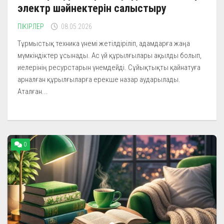
электр шәйнектерін салыстыру
ПІКІРЛЕР
08.05.2026
Тұрмыстық техника үнемі жетілдіріліп, адамдарға жаңа
мүмкіндіктер ұсынады. Ас үй құрылғылары ақылды болып,
иелерінің ресурстарын үнемдейді. Сұйықтықты қайнатуға
арналған құрылғыларға ерекше назар аударылады.
Аталған...
0