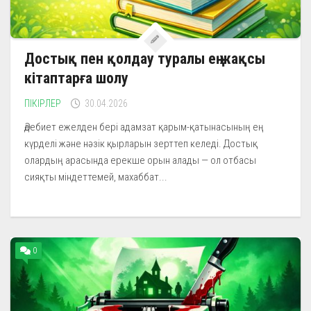
Достық пен қолдау туралы ең жақсы
кітаптарға шолу
ПІКІРЛЕР
30.04.2026
Әдебиет ежелден бері адамзат қарым-қатынасының ең
күрделі және нәзік қырларын зерттеп келеді. Достық
олардың арасында ерекше орын алады — ол отбасы
сияқты міндеттемей, махаббат...
0