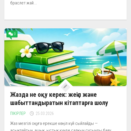
браслет жай...
0
Жазда не оқу керек: жеңіл және
шабыттандыратын кітаптарға шолу
ПІКІРЛЕР
25.03.2026
Жаз мезгілі оқуға ерекше көңіл күй сыйлайды —
асықпайтын, ашық, ыстық күнде салқын сусынды баяу