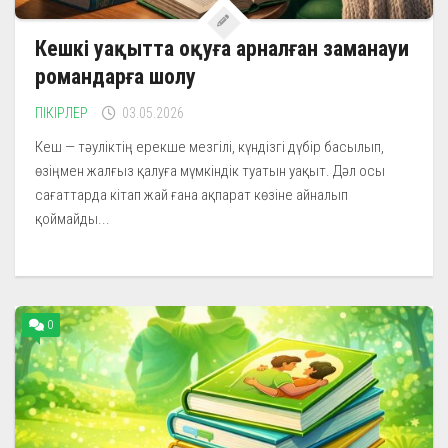
Кешкі уақытта оқуға арналған заманауи
романдарға шолу
ПІКІРЛЕР
03.05.2026
Кеш — тәуліктің ерекше мезгілі, күндізгі дүбір басылып,
өзіңмен жалғыз қалуға мүмкіндік туатын уақыт. Дәл осы
сағаттарда кітап жай ғана ақпарат көзіне айналып
қоймайды...
0