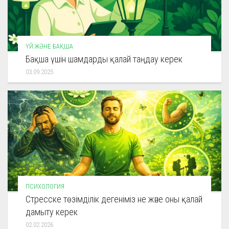
ҮЙ ЖӘНЕ БАҚША
Бақша үшін шамдарды қалай таңдау керек
03.09.2025
ПСИХОЛОГИЯ
Стресске төзімділік дегеніміз не және оны қалай
дамыту керек
02.02.2026