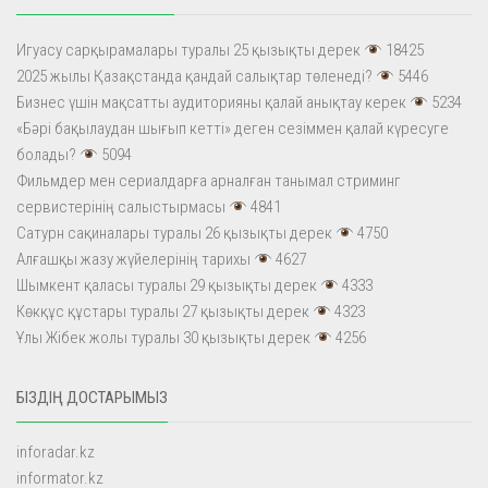
Игуасу сарқырамалары туралы 25 қызықты дерек
18425
2025 жылы Қазақстанда қандай салықтар төленеді?
5446
Бизнес үшін мақсатты аудиторияны қалай анықтау керек
5234
«Бәрі бақылаудан шығып кетті» деген сезіммен қалай күресуге
болады?
5094
Фильмдер мен сериалдарға арналған танымал стриминг
сервистерінің салыстырмасы
4841
Сатурн сақиналары туралы 26 қызықты дерек
4750
Алғашқы жазу жүйелерінің тарихы
4627
Шымкент қаласы туралы 29 қызықты дерек
4333
Көкқұс құстары туралы 27 қызықты дерек
4323
Ұлы Жібек жолы туралы 30 қызықты дерек
4256
БІЗДІҢ ДОСТАРЫМЫЗ
inforadar.kz
informator.kz