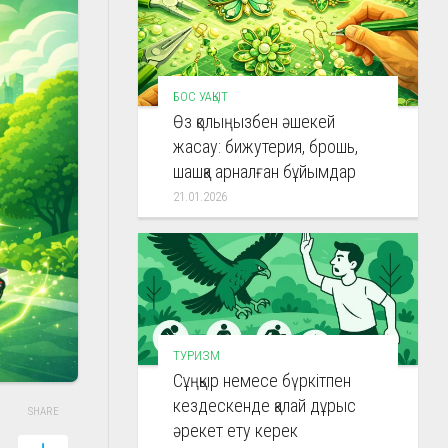
БОС УАҚЫТ
Өз қолыңызбен әшекей
жасау: бижутерия, брошь,
шашқа арналған бұйымдар
21.01.2026
ТУРИЗМ
Сұңқыр немесе бүркітпен
кездескенде қалай дұрыс
SHARE
әрекет ету керек