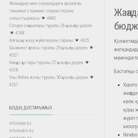
Фильмдер мен сериалдарға арналған
Жаңад
танымал стриминг сервистерінің
салыстырмасы
4840
бюдж
Сатурн сақиналары туралы 26 қызықты дерек
4748
Алғашқы жазу жүйелерінің тарихы
4625
Қолжетімді
Шымкент қаласы туралы 29 қызықты дерек
жатқандар
4327
мүмкіндікт
Көкқұс құстары туралы 27 қызықты дерек
4318
Бастапқы с
Ұлы Жібек жолы туралы 30 қызықты дерек
Xiaomi 
4251
жеңілд
көлік 
БІЗДІҢ ДОСТАРЫМЫЗ
қоры ж
жүріп-
inforadar.kz
килогр
informator.kz
Ninebo