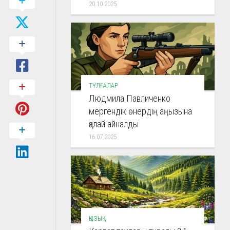
20.10.2025
ТҰЛҒАЛАР
Людмила Павличенко
мергендік өнердің аңызына
қалай айналды
16.07.2025
ҚЫЗЫҚ