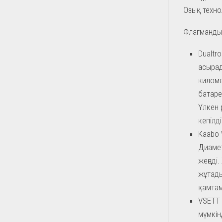
Озық техно
Флагманды
Dualtr
асырад
киломе
батаре
Үлкен 
кепілді
Kaabo 
Диамет
жеңеді
жұтады
қамтам
VSETT 
мүмкін