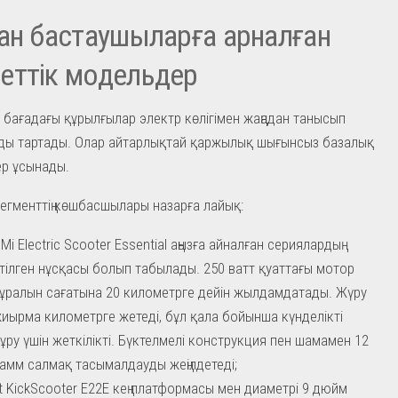
ан бастаушыларға арналған
еттік модельдер
 бағадағы құрылғылар электр көлігімен жаңадан танысып
ды тартады. Олар айтарлықтай қаржылық шығынсыз базалық
ер ұсынады.
егменттің көшбасшылары назарға лайық:
Mi Electric Scooter Essential аңызға айналған сериялардың
етілген нұсқасы болып табылады. 250 ватт қуаттағы мотор
құралын сағатына 20 километрге дейін жылдамдатады. Жүру
иырма километрге жетеді, бұл қала бойынша күнделікті
тұру үшін жеткілікті. Бүктелмелі конструкция пен шамамен 12
амм салмақ тасымалдауды жеңілдетеді;
t KickScooter E22E кең платформасы мен диаметрі 9 дюйм