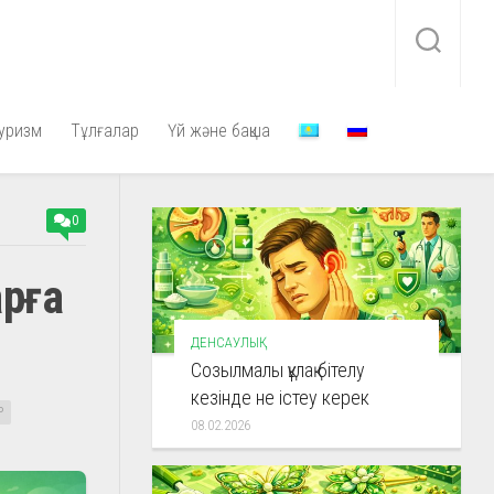
уризм
Тұлғалар
Үй және бақша
0
арға
ДЕНСАУЛЫҚ
Созылмалы құлақ бітелу
кезінде не істеу керек
Р
08.02.2026