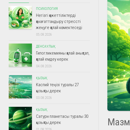
ПСИХОЛОГИЯ
Негізгі қажеттіліктерді
қанағаттандыру стрессті
жеңуге қалай көмектеседі
05.08.2026
ДЕНСАУЛЫҚ
Гипогликемияны қалай анықтап,
қалай емдеу керек
04.08.2026
ҚЫЗЫҚ
Каспий теңізі туралы 27
қызықты дерек
03.08.2026
ҚЫЗЫҚ
Сатурн планетасы туралы 30
Мазм
қызықты дерек
01.08.2026