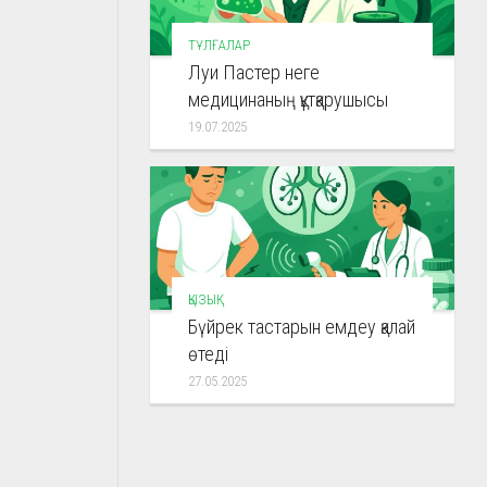
ТҰЛҒАЛАР
Луи Пастер неге
медицинаның құтқарушысы
19.07.2025
ҚЫЗЫҚ
Бүйрек тастарын емдеу қалай
өтеді
27.05.2025