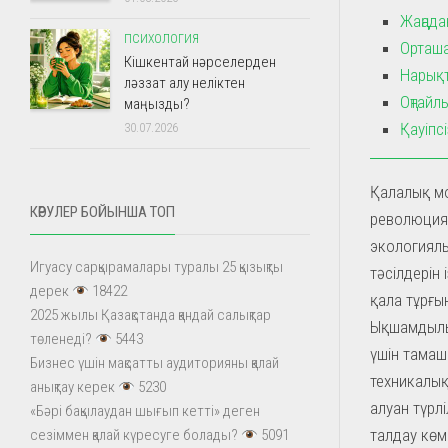
Жаңада
ПСИХОЛОГИЯ
Орташа
Кішкентай нәрселерден
Нарықт
ләззат алу неліктен
Оңтайл
маңызды?
Қауіпс
30.07.2026
Қалалық мо
КӨРУЛЕР БОЙЫНША ТОП
революциян
экологиял
Игуасу сарқырамалары туралы 25 қызықты
тәсілдерін
дерек
18422
қала тұрғ
2025 жылы Қазақстанда қандай салықтар
Ықшамдылық
төленеді?
5443
үшін тамаш
Бизнес үшін мақсатты аудиторияны қалай
техникалық
анықтау керек
5230
алуан түрл
«Бәрі бақылаудан шығып кетті» деген
талдау көм
сезіммен қалай күресуге болады?
5091