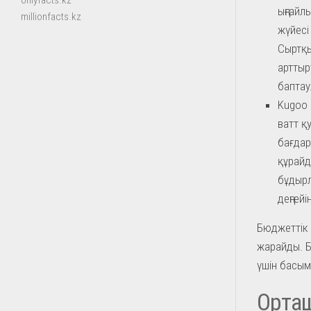
onlyfacts.kz
ыңғайл
millionfacts.kz
жүйесі
Сыртқы
арттыр
баптау
Kugoo 
ватт қ
бағдар
құрайд
бұдырл
деңгейі
Бюджеттік 
жарайды. Б
үшін басым
Орташ