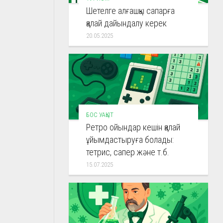
Шетелге алғашқы сапарға
қалай дайындалу керек
20.05.2025
БОС УАҚЫТ
Ретро ойындар кешін қалай
ұйымдастыруға болады:
тетрис, сапер және т.б.
15.07.2025