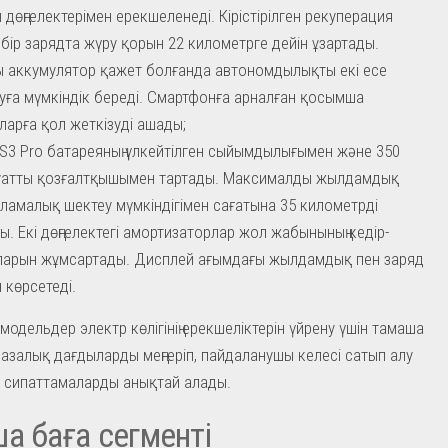
ы дөңгелектерімен ерекшеленеді. Кірістірілген рекуперация
 бір зарядта жүру қорын 22 километрге дейін ұзартады.
 аккумулятор қажет болғанда автономдылықты екі есе
уға мүмкіндік береді. Смартфонға арналған қосымша
ларға қол жеткізуді ашады;
S3 Pro батареяның үлкейтілген сыйымдылығымен және 350
уатты қозғалтқышымен тартады. Максималды жылдамдық
ламалық шектеу мүмкіндігімен сағатына 35 километрді
ы. Екі дөңгелектегі амортизаторлар жол жабынының кедір-
арын жұмсартады. Дисплей ағымдағы жылдамдық пен заряд
н көрсетеді.
модельдер электр көлігінің ерекшеліктерін үйрену үшін тамаша
азалық дағдыларды меңгеріп, пайдаланушы келесі сатып алу
 сипаттамаларды анықтай алады.
а баға сегменті