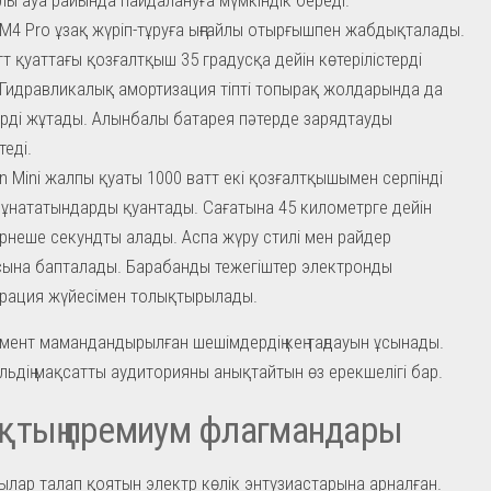
M4 Pro ұзақ жүріп-тұруға ыңғайлы отырғышпен жабдықталады.
тт қуаттағы қозғалтқыш 35 градусқа дейін көтерілістерді
. Гидравликалық амортизация тіпті топырақ жолдарында да
ерді жұтады. Алынбалы батарея пәтерде зарядтауды
теді.
on Mini жалпы қуаты 1000 ватт екі қозғалтқышымен серпінді
 ұнататындарды қуантады. Сағатына 45 километрге дейін
ірнеше секундты алады. Аспа жүру стилі мен райдер
ына бапталады. Барабанды тежегіштер электронды
рация жүйесімен толықтырылады.
мент мамандандырылған шешімдердің кең таңдауын ұсынады.
льдің мақсатты аудиторияны анықтайтын өз ерекшелігі бар.
қтың премиум флагмандары
ылар талап қоятын электр көлік энтузиастарына арналған.