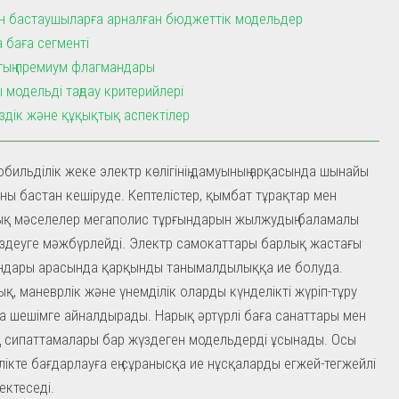
н бастаушыларға арналған бюджеттік модельдер
 баға сегменті
ың премиум флагмандары
ы модельді таңдау критерийлері
іздік және құқықтық аспектілер
бильділік жеке электр көлігінің дамуының арқасында шынайы
ы бастан кешіруде. Кептелістер, қымбат тұрақтар мен
ық мәселелер мегаполис тұрғындарын жылжудың баламалы
 іздеуге мәжбүрлейді. Электр самокаттары барлық жастағы
ындары арасында қарқынды танымалдылыққа ие болуда.
, маневрлік және үнемділік оларды күнделікті жүріп-тұру
а шешімге айналдырады. Нарық әртүрлі баға санаттары мен
 сипаттамалары бар жүздеген модельдерді ұсынады. Осы
ілікте бағдарлауға ең сұранысқа ие нұсқаларды егжей-тегжейлі
ектеседі.