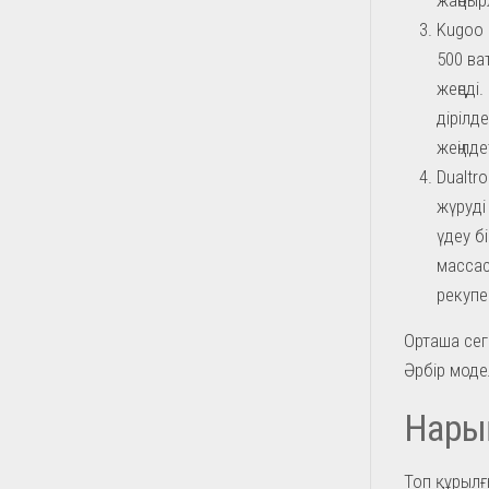
Kugoo 
500 ва
жеңеді
дірілд
жеңілде
Dualtr
жүруді
үдеу б
массас
рекупе
Орташа сег
Әрбір моде
Нары
Топ құрылғ