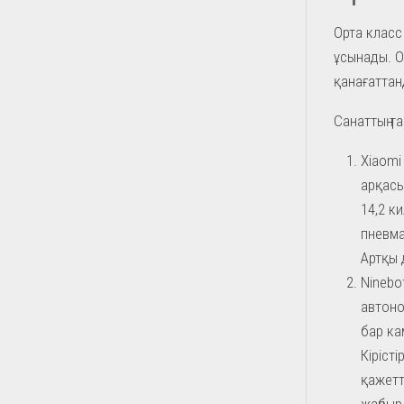
Орта класс
ұсынады. Ол
қанағатта
Санаттың та
Xiaomi
арқасы
14,2 к
пневма
Артқы д
Ninebo
автоно
бар ка
Кіріст
қажетт
жаңбыр