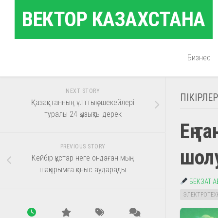
Skip
ВЕКТОР КАЗАХСТАНА
to
content
Бизнес
NEXT STORY
ПІКІРЛЕР
Қазақстанның ұлттық әшекейлері
туралы 24 қызықты дерек
Ең т
PREVIOUS STORY
шол
Кейбір құстар неге ондаған мың
шақырымға қоныс аударады
БЕКЗАТ 
ЭЛЕКТРОТЕХ