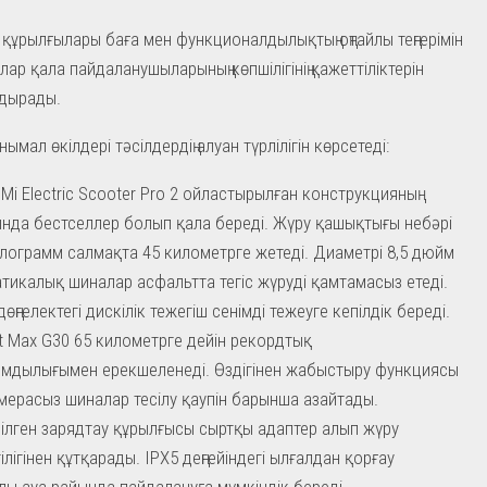
 құрылғылары баға мен функционалдылықтың оңтайлы теңгерімін
ар қала пайдаланушыларының көпшілігінің қажеттіліктерін
ндырады.
нымал өкілдері тәсілдердің алуан түрлілігін көрсетеді:
 Mi Electric Scooter Pro 2 ойластырылған конструкцияның
нда бестселлер болып қала береді. Жүру қашықтығы небәрі
илограмм салмақта 45 километрге жетеді. Диаметрі 8,5 дюйм
тикалық шиналар асфальтта тегіс жүруді қамтамасыз етеді.
өңгелектегі дискілік тежегіш сенімді тежеуге кепілдік береді.
t Max G30 65 километрге дейін рекордтық
мдылығымен ерекшеленеді. Өздігінен жабыстыру функциясы
мерасыз шиналар тесілу қаупін барынша азайтады.
ірілген зарядтау құрылғысы сыртқы адаптер алып жүру
ілігінен құтқарады. IPX5 деңгейіндегі ылғалдан қорғау
лы ауа райында пайдалануға мүмкіндік береді.