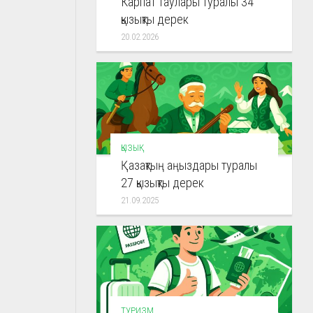
Карпат таулары туралы 34
қызықты дерек
20.02.2026
ҚЫЗЫҚ
Қазақтың аңыздары туралы
27 қызықты дерек
21.09.2025
ТУРИЗМ