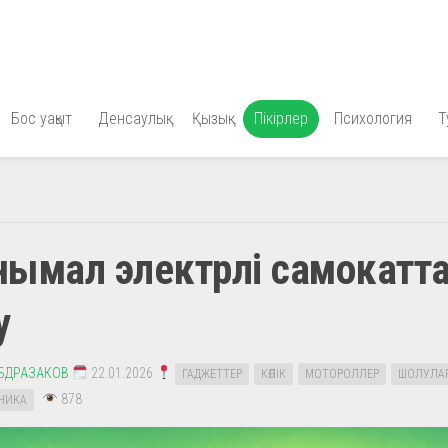
Бос уақыт
Денсаулық
Қызық
Пікірлер
Психология
Т
анымал электрлі самокатт
у
АБДРАЗАКОВ
22.01.2026
ГАДЖЕТТЕР
КӨЛІК
МОТОРОЛЛЕР
ШОЛУЛА
878
НИКА