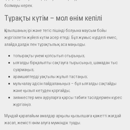
болмауы керек.
Тұрақты күтім – мол өнім кепілі
Қызылшаның ірі және тегіс пішінді болуына маусым бойы
жүргізілетін жүйелі күтім әсер етеді. Бұл жұмыс күрделі емес,
алайда дәлдік пен тұрақтылық аса маңызды.
топырақты үнемі қопсытып отырыңыз;
ылғалды бірқалыпты сақтауға тырысыңыз, шамадан тыс
суармаңыз;
арамшөптерді уақтылы жұлып тастаңыз;
мульчалау әдісін пайдаланыңыз – бұл ылғалды сақтайды
және қызып кетуден қорғайды;
зиянкестер мен ауруларға қарсы табиғи тәсілдермен күрес
жүргізіңіз.
Мұндай қарапайым амалдар арқылы қызылшаға қажетті жағдай
жасап, жемісті өнім алуға мүмкіндік туады.