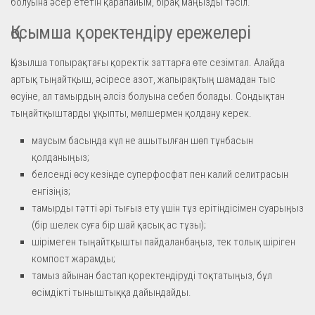
болуына әсер ететін қарапайым, бірақ маңызды тәсіл.
Қосымша қоректендіру ережелері
Қызылша топырақтағы қоректік заттарға өте сезімтал. Алайда
артық тыңайтқыш, әсіресе азот, жапырақтың шамадан тыс
өсуіне, ал тамырдың әлсіз болуына себеп болады. Сондықтан
тыңайтқыштарды ұқыпты, мөлшермен қолдану керек.
маусым басында күл не ашытылған шөп тұнбасын
қолданыңыз;
белсенді өсу кезінде суперфосфат пен калий селитрасын
енгізіңіз;
тамырды тәтті әрі тығыз ету үшін тұз ерітіндісімен суарыңыз
(бір шелек суға бір шай қасық ас тұзы);
шірімеген тыңайтқышты пайдаланбаңыз, тек толық шіріген
компост жарамды;
тамыз айынан бастап қоректендіруді тоқтатыңыз, бұл
өсімдікті тыныштыққа дайындайды.