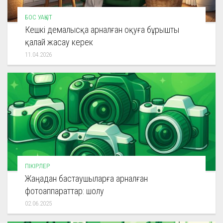
БОС УАҚЫТ
Кешкі демалысқа арналған оқуға бұрышты
қалай жасау керек
11.04.2026
ПІКІРЛЕР
Жаңадан бастаушыларға арналған
фотоаппараттар: шолу
02.06.2025