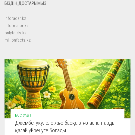
БІЗДІҢ ДОСТАРЫМЫЗ
inforadar.kz
informator.kz
onlyfacts.kz
millionfacts.kz
БОС УАҚЫТ
Джембе, укулеле және басқа этно-аспаптарды
қалай үйренуге болады