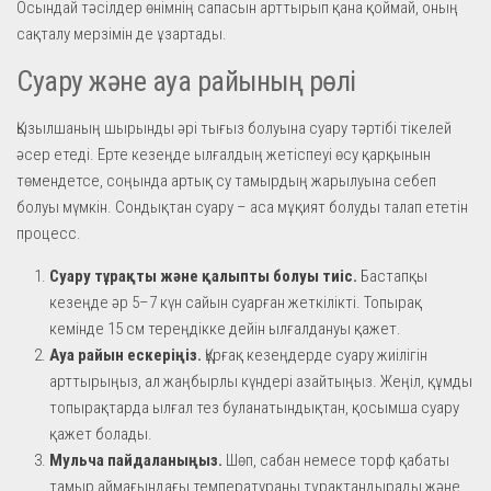
Осындай тәсілдер өнімнің сапасын арттырып қана қоймай, оның
сақталу мерзімін де ұзартады.
Суару және ауа райының рөлі
Қызылшаның шырынды әрі тығыз болуына суару тәртібі тікелей
әсер етеді. Ерте кезеңде ылғалдың жетіспеуі өсу қарқынын
төмендетсе, соңында артық су тамырдың жарылуына себеп
болуы мүмкін. Сондықтан суару – аса мұқият болуды талап ететін
процесс.
Суару тұрақты және қалыпты болуы тиіс.
Бастапқы
кезеңде әр 5–7 күн сайын суарған жеткілікті. Топырақ
кемінде 15 см тереңдікке дейін ылғалдануы қажет.
Ауа райын ескеріңіз.
Құрғақ кезеңдерде суару жиілігін
арттырыңыз, ал жаңбырлы күндері азайтыңыз. Жеңіл, құмды
топырақтарда ылғал тез буланатындықтан, қосымша суару
қажет болады.
Мульча пайдаланыңыз.
Шөп, сабан немесе торф қабаты
тамыр аймағындағы температураны тұрақтандырады және