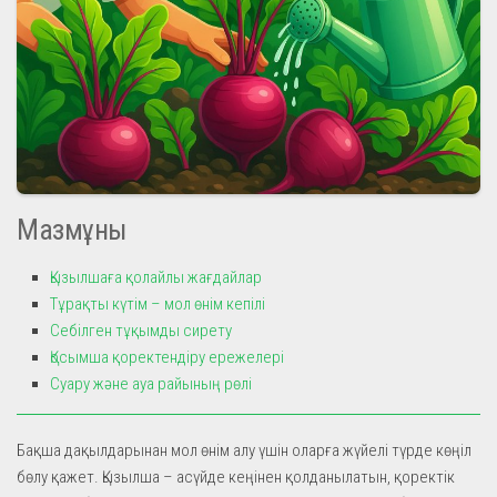
Мазмұны
Қызылшаға қолайлы жағдайлар
Тұрақты күтім – мол өнім кепілі
Себілген тұқымды сирету
Қосымша қоректендіру ережелері
Суару және ауа райының рөлі
Бақша дақылдарынан мол өнім алу үшін оларға жүйелі түрде көңіл
бөлу қажет. Қызылша – асүйде кеңінен қолданылатын, қоректік