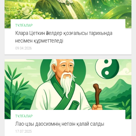
ТҰЛҒАЛАР
Клара Цеткин әйелдер қозғалысы тарихында
несімен құрметтеледі
09.04.2026
ТҰЛҒАЛАР
Лао-цзы даосизмнің негізін қалай салды
17.07.2025