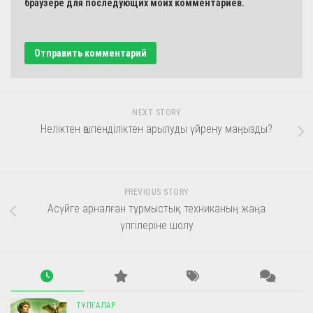
браузере для последующих моих комментариев.
NEXT STORY
Неліктен өшпенділіктен арылуды үйрену маңызды?
PREVIOUS STORY
Асүйге арналған тұрмыстық техниканың жаңа
үлгілеріне шолу
ТҰЛҒАЛАР