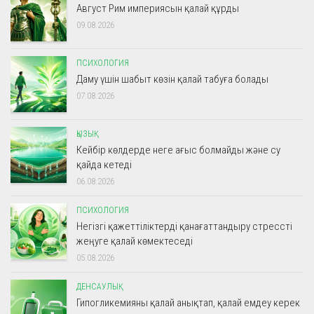
Август Рим империясын қалай құрды
09.08.2026
ПСИХОЛОГИЯ
Даму үшін шабыт көзін қалай табуға болады
07.08.2026
ҚЫЗЫҚ
Кейбір көлдерде неге ағыс болмайды және су
қайда кетеді
06.08.2026
ПСИХОЛОГИЯ
Негізгі қажеттіліктерді қанағаттандыру стрессті
жеңуге қалай көмектеседі
05.08.2026
ДЕНСАУЛЫҚ
Гипогликемияны қалай анықтап, қалай емдеу керек