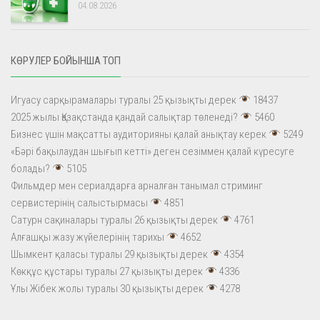
04.08.2026
КӨРУЛЕР БОЙЫНША ТОП
Игуасу сарқырамалары туралы 25 қызықты дерек
18437
2025 жылы Қазақстанда қандай салықтар төленеді?
5460
Бизнес үшін мақсатты аудиторияны қалай анықтау керек
5249
«Бәрі бақылаудан шығып кетті» деген сезіммен қалай күресуге
болады?
5105
Фильмдер мен сериалдарға арналған танымал стриминг
сервистерінің салыстырмасы
4851
Сатурн сақиналары туралы 26 қызықты дерек
4761
Алғашқы жазу жүйелерінің тарихы
4652
Шымкент қаласы туралы 29 қызықты дерек
4354
Көкқұс құстары туралы 27 қызықты дерек
4336
Ұлы Жібек жолы туралы 30 қызықты дерек
4278