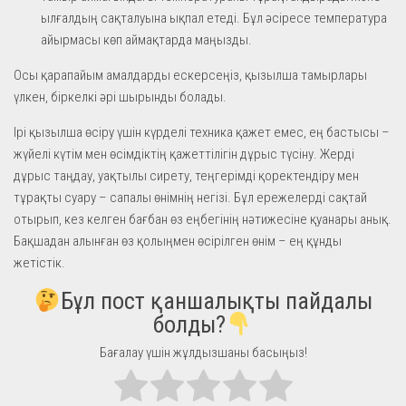
ылғалдың сақталуына ықпал етеді. Бұл әсіресе температура
айырмасы көп аймақтарда маңызды.
Осы қарапайым амалдарды ескерсеңіз, қызылша тамырлары
үлкен, біркелкі әрі шырынды болады.
Ірі қызылша өсіру үшін күрделі техника қажет емес, ең бастысы –
жүйелі күтім мен өсімдіктің қажеттілігін дұрыс түсіну. Жерді
дұрыс таңдау, уақтылы сирету, теңгерімді қоректендіру мен
тұрақты суару – сапалы өнімнің негізі. Бұл ережелерді сақтай
отырып, кез келген бағбан өз еңбегінің нәтижесіне қуанары анық.
Бақшадан алынған өз қолыңмен өсірілген өнім – ең құнды
жетістік.
Бұл пост қаншалықты пайдалы
болды?
Бағалау үшін жұлдызшаны басыңыз!