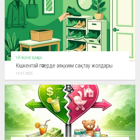
ҮЙ ЖӘНЕ БАҚША
Кішкентай пәтерде аяқкиім сақтау жолдары
14.07.2025