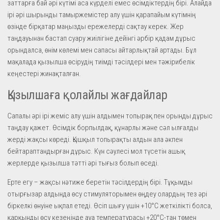
заттарға бай әрі күтімі аса күрделі емес өсімдіктердің бірі. Алайда
ірі әрі шырынды тамыржемістер алу үшін қарапайым күтімнің
өзінде бірқатар маңызды ережелерді сақтау керек. Жер
таңдауынан бастап суару жиілігіне дейінгі әрбір қадам дұрыс
орындалса, өнім көлемі мен сапасы айтарлықтай артады. Бұл
мақалада қызылша өсірудің тиімді тәсілдері мен тәжірибелік
кеңестері жинақталған.
Қызылшаға қолайлы жағдайлар
Сапалы әрі ірі жеміс алу үшін алдымен топырақ пен орынды дұрыс
таңдау қажет. Өсімдік борпылдақ, құнарлы және сәл ылғалды
жерді жақсы көреді. Қышқыл топырақты алдын ала әкпен
бейтараптандырған дұрыс. Күн сәулесі мол түсетін ашық
жерлерде қызылша тәтті әрі тығыз болып өседі.
Ерте егу – жақсы нәтиже беретін тәсілдердің бірі. Тұқымды
отырғызар алдында өсу стимуляторымен өңдеу олардың тез әрі
біркелкі өнуіне ықпал етеді. Өсіп шығу үшін +10°C жеткілікті болса,
қарқынды өсу кезеңінде ауа температурасы +20°C-тан төмен