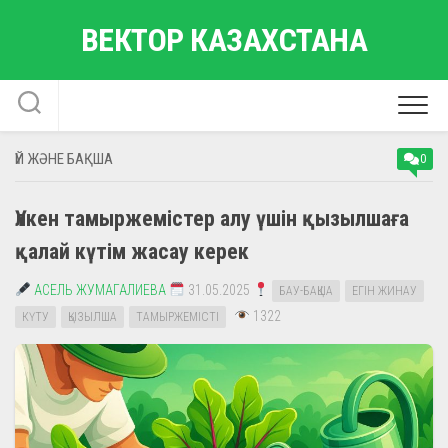
Skip
ВЕКТОР КАЗАХСТАНА
to
content
ҮЙ ЖӘНЕ БАҚША
0
Үлкен тамыржемістер алу үшін қызылшаға
қалай күтім жасау керек
АСЕЛЬ ЖУМАГАЛИЕВА
31.05.2025
БАУ-БАҚША
ЕГІН ЖИНАУ
1322
КҮТУ
ҚЫЗЫЛША
ТАМЫРЖЕМІСТІ