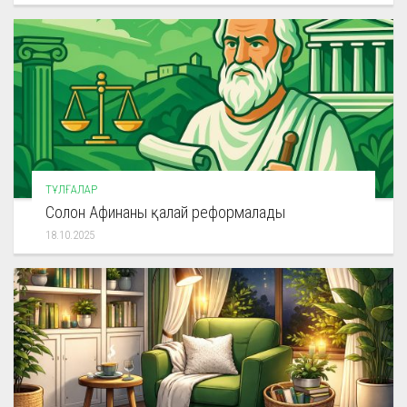
ТҰЛҒАЛАР
Солон Афинаны қалай реформалады
18.10.2025