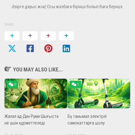
Әзірге дауыс жоқ! Осы жазбаға бірінші болып баға беріңіз.
SHARE
YOU MAY ALSO LIKE...
0
0
Жалал ад-Дин Руми Шығыста
Ең танымал электрлі
не үшін құрметтеледі
самокаттарға шолу