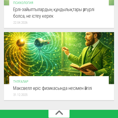
ПСИХОЛОГИЯ
Ерлі-зайыптылардың құндылықтары әртүрлі
болса, не істеу керек
22.04.2026
ТҰЛҒАЛАР
Максвелл өріс физикасында несімен әйгілі
31.12.2025