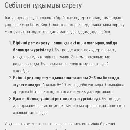
Себілген тұқымды сирету
Тығыз орналасқан өскіндер бір-біріне кедергі жасап, тамырдың
үлкеюіне жол бермейді. Сондықтан көшеттерді уақытылы сирету
– ірі қызылша алу жолындағы маңызды қадамдардың бірі.
Бірінші рет сирету – алғашқы екі шын жапырақ пайда
болғанда жүргізіледі.
Бұл кезде әлсіз өскіндер алынып,
мықты өсімдіктердің арасында 3–4 см арақашықтық
қалдырылады. Бұл тамырдың еркін дамуына жағдай
жасайды.
Екінші рет сирету – қызылша тамыры 2–3 см болғанда
жүзеге асады.
Аралық 8–10 см-ге дейін ұлғаяды. Осылайша
әр түп өз бетінше өсіп, толық жетілуге мүмкіндік алады.
Қажет болса, үшінші рет сирету жүргізіледі.
Бұл кезде
деформацияланған немесе тым тығыз орналасқан көшеттер
алынып тасталады.
Уақтылы сирету – қызылшаның пішіні мен көлемінің біркелкі