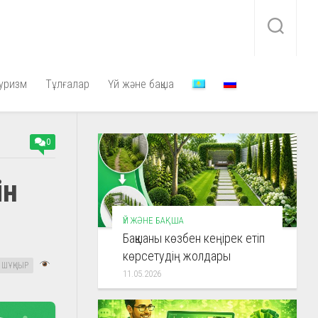
уризм
Тұлғалар
Үй және бақша
0
ін
ҮЙ ЖӘНЕ БАҚША
Бақшаны көзбен кеңірек етіп
көрсетудің жолдары
ШҰҢҚЫР
11.05.2026