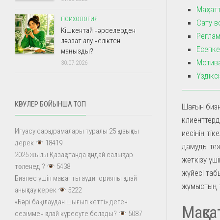
Мақсат
ПСИХОЛОГИЯ
Сату в
Кішкентай нәрселерден
Реглам
ләззат алу неліктен
Есепке
маңызды?
Мотива
30.07.2026
Үздікс
КӨРУЛЕР БОЙЫНША ТОП
Шағын бизн
клиенттерд
Игуасу сарқырамалары туралы 25 қызықты
иесінің тік
дерек
18419
дамуды теж
2025 жылы Қазақстанда қандай салықтар
жеткізу үші
төленеді?
5438
жүйесі таб
Бизнес үшін мақсатты аудиторияны қалай
жұмыстың ти
анықтау керек
5222
«Бәрі бақылаудан шығып кетті» деген
Мақса
сезіммен қалай күресуге болады?
5087