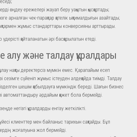
еседі;
дерді өңдеу ережелері жауап беру уақытын қысқартады;
өзге арналған чек-парақтар қателік ықтималдығын азайтады;
ықтармен жұмыс стандарттары конверсияны арттырады.
р үдерісті қайталанатын әрі басқарылатын етеді.
е алу және талдау құралдары
ылау нақты деректерсіз мүмкін емес. Қарапайым есеп
зі сезімге сүйеніп жұмыс істеуден әлдеқайда тиімді. Талдау
гізделген шешім қабылдауға мүмкіндік береді. Шағын бизнес
лі автоматтандыру әрдайым қажет бола бермейді.
зеңде негізгі құралдарды енгізу жеткілікті.
йесі клиенттер мен байланыс тарихын сақтайды. Бұл
ердің жоғалуына жол бермейді.