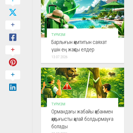
ТУРИЗМ
Барлығын қамтитын саяхат
үшін ең жақсы елдер
13.07.2026
ТУРИЗМ
Ормандағы жабайы қабанмен
қақтығысты қалай болдырмауға
болады