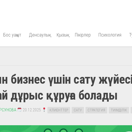
Бос уақыт
Денсаулық
Қызық
Пікірлер
Психология
Т
н бизнес үшін сату жүйес
й дұрыс құруға болады
УРСУНОВА
20.12.2025
КЛИЕНТТЕР
САТУ
СТРАТЕГИЯ
ТИІМДІЛІК