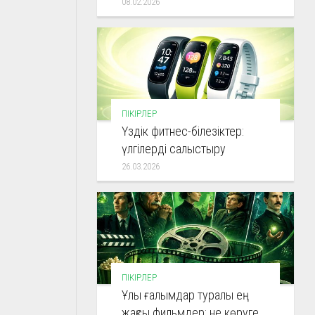
08.02.2026
ПІКІРЛЕР
Үздік фитнес-білезіктер:
үлгілерді салыстыру
26.03.2026
ПІКІРЛЕР
Ұлы ғалымдар туралы ең
жақсы фильмдер: не көруге