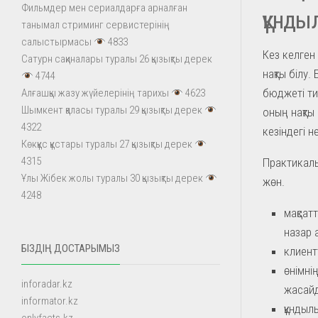
Фильмдер мен сериалдарға арналған
құнды
танымал стриминг сервистерінің
салыстырмасы
4833
Кез келген 
Сатурн сақиналары туралы 26 қызықты дерек
нақты білу
4744
бюджеті тиі
Алғашқы жазу жүйелерінің тарихы
4623
Шымкент қаласы туралы 29 қызықты дерек
оның нақты 
4322
кезіндегі н
Көкқұс құстары туралы 27 қызықты дерек
4315
Практикалы
Ұлы Жібек жолы туралы 30 қызықты дерек
жөн.
4248
мақсат
назар 
БІЗДІҢ ДОСТАРЫМЫЗ
клиент
өнімні
inforadar.kz
жасай
informator.kz
құндыл