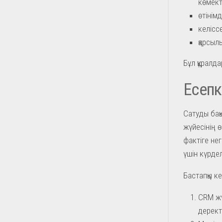
көмект
өтінім
келісс
қарсыл
Бұл құралда
Есепк
Сатуды бақ
жүйесінің ө
фактіге не
үшін күрде
Бастапқы ке
CRM жү
дерект