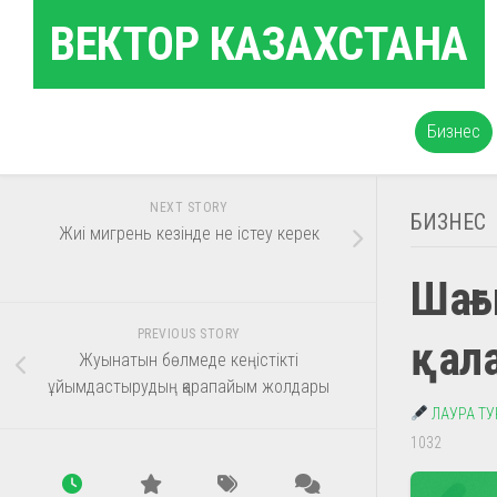
Skip
ВЕКТОР КАЗАХСТАНА
to
content
Бизнес
NEXT STORY
БИЗНЕС
Жиі мигрень кезінде не істеу керек
Шағы
PREVIOUS STORY
қала
Жуынатын бөлмеде кеңістікті
ұйымдастырудың қарапайым жолдары
ЛАУРА Т
1032