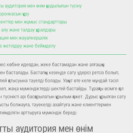
ты аудитория мен өнім құндылығын түсіну
оронкасын құру
енттер мен жұмыс стандарттары
 алу және талдау құралдары
ция мен жауапкершілік
із жетілдіру және бейімделу
ес көбіне идеядан, жеке бастамадан және алғашқы
ен басталады. Бастапқы кезеңде сату үдерісі ретсіз болып,
елей қатысуына тәуелді болады. Уақыт өте келе мұндай тәсіл
еп, жаңа мүмкіндіктерді шектей бастайды. Тұрақты өсімге қол
н түсінікті әрі басқарылатын құрылым қажет. Дұрыс құрылған сату
ысты болжауға, тәуекелді азайтуға және клиенттермен
імділігін арттыруға мүмкіндік береді.
тты аудитория мен өнім