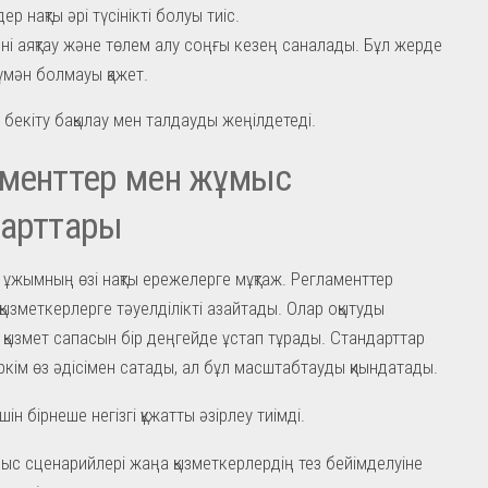
р нақты әрі түсінікті болуы тиіс.
ні аяқтау және төлем алу соңғы кезең саналады. Бұл жерде
күмән болмауы қажет.
 бекіту бақылау мен талдауды жеңілдетеді.
аменттер мен жұмыс
дарттары
н ұжымның өзі нақты ережелерге мұқтаж. Регламенттер
қызметкерлерге тәуелділікті азайтады. Олар оқытуды
, қызмет сапасын бір деңгейде ұстап тұрады. Стандарттар
ркім өз әдісімен сатады, ал бұл масштабтауды қиындатады.
шін бірнеше негізгі құжатты әзірлеу тиімді.
ыс сценарийлері жаңа қызметкерлердің тез бейімделуіне