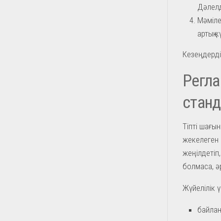
Дәлелде
Мәміле
артық 
Кезеңдерді
Регл
стан
Тіпті шағы
жекелеген 
жеңілдетіп
болмаса, ә
Жүйелілік ү
байлан