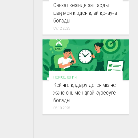
Саяхат кезінде заттарды
шаң мен кірден қалай қорғауға
болады
09.12.2025
ПСИХОЛОГИЯ
Кейінге қалдыру дегеніміз не
және онымен қалай күресуге
болады
05.10.2025