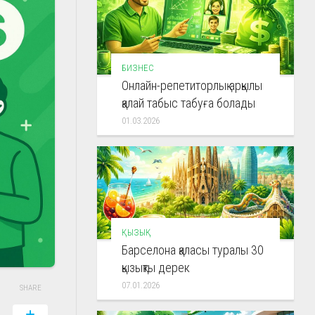
БИЗНЕС
Онлайн-репетиторлық арқылы
қалай табыс табуға болады
01.03.2026
ҚЫЗЫҚ
Барселона қаласы туралы 30
қызықты дерек
07.01.2026
SHARE