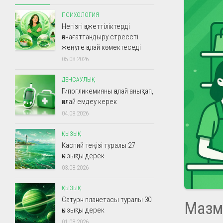
ПСИХОЛОГИЯ
Негізгі қажеттіліктерді
қанағаттандыру стрессті
жеңуге қалай көмектеседі
05.08.2026
ДЕНСАУЛЫҚ
Гипогликемияны қалай анықтап,
қалай емдеу керек
04.08.2026
ҚЫЗЫҚ
Каспий теңізі туралы 27
қызықты дерек
03.08.2026
ҚЫЗЫҚ
Сатурн планетасы туралы 30
Мазм
қызықты дерек
01.08.2026