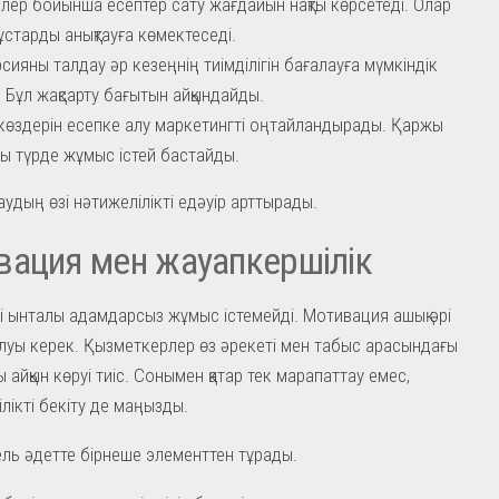
лер бойынша есептер сату жағдайын нақты көрсетеді. Олар
тұстарды анықтауға көмектеседі.
сияны талдау әр кезеңнің тиімділігін бағалауға мүмкіндік
. Бұл жақсарту бағытын айқындайды.
 көздерін есепке алу маркетингті оңтайландырады. Қаржы
ты түрде жұмыс істей бастайды.
аудың өзі нәтижелілікті едәуір арттырады.
ация мен жауапкершілік
і ынталы адамдарсыз жұмыс істемейді. Мотивация ашық әрі
болуы керек. Қызметкерлер өз әрекеті мен табыс арасындағы
айқын көруі тиіс. Сонымен қатар тек марапаттау емес,
лікті бекіту де маңызды.
ель әдетте бірнеше элементтен тұрады.