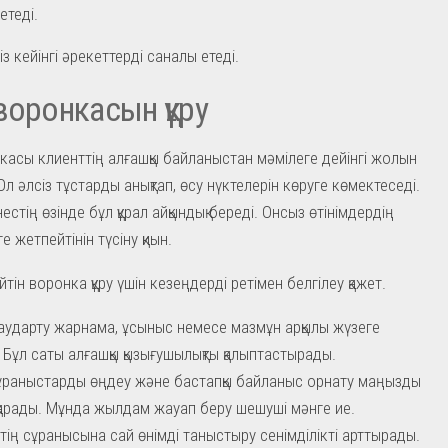
етеді.
з кейінгі әрекеттерді саналы етеді.
воронкасын құру
касы клиенттің алғашқы байланыстан мәмілеге дейінгі жолын
Ол әлсіз тұстарды анықтап, өсу нүктелерін көруге көмектеседі.
стің өзінде бұл құрал айқындық береді. Онсыз өтінімдердің
е жетпейтінін түсіну қиын.
тін воронка құру үшін кезеңдерді ретімен белгілеу қажет.
аударту жарнама, ұсыныс немесе мазмұн арқылы жүзеге
 Бұл саты алғашқы қызығушылықты қалыптастырады.
сұраныстарды өңдеу және бастапқы байланыс орнату маңызды
қарады. Мұнда жылдам жауап беру шешуші мәнге ие.
тің сұранысына сай өнімді таныстыру сенімділікті арттырады.