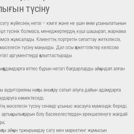
лығын түсіну
сату жүйесінің негізі – кімге және не үшін өнім ұсынылатынын
. Бұл түсінік болмаса, менеджерлердің күші шашырап, жарнама
мсіз жұмсалады. Клиенттің портретін сипаттау жеткіліксіз,
мәселесін түсіну маңызды. Дәл осы қажеттіліктер келіссөз
егізгі аргументтерді қалыптастырады.
қ қадамдарға өтпес бұрын негізгі бағдарларды айқындап алған
ты аудиторияны нақты анықтау сатып алуға дайын адамдарға
аударуға көмектеседі;
тің мәселесін түсіну сенімді ұсыныс жасауға мүмкіндік береді;
ң артықшылықтарын білу бәсекелестерден ерекшеленуге жағдай
ды;
ықты айқын тұжырымдау сату мен маркетинг жұмысын