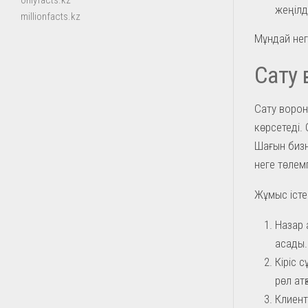
onlyfacts.kz
жеңілд
millionfacts.kz
Мұндай негі
Сату 
Сату ворон
көрсетеді. 
Шағын бизне
неге төлемг
Жұмыс істей
Назар 
асады.
Кіріс 
рөл ат
Клиент