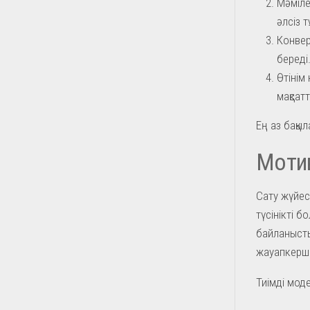
Мәміле
әлсіз 
Конвер
береді
Өтінім
мақсат
Ең аз бақыл
Мотив
Сату жүйес
түсінікті 
байланысты 
жауапкерші
Тиімді мод