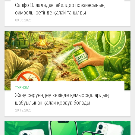
Сапфо Эллададағы әйелдер поэзиясының
символы ретінде қалай танылды
09.05.2025
ТУРИЗМ
Жаяу серуендеу кезінде құмырсқалардың
шабуылынан қалай қорғауға болады
29.12.2025