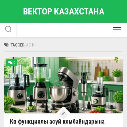
Skip
ВЕКТОР КАЗАХСТАНА
to
content
TAGGED:
АС ҮЙ
0
Көп функциялы асүй комбайндарына