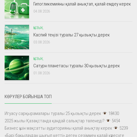
Гипогликемияны қалай анықтап, қалай емдеу керек
04.08.2026
ҚЫЗЫҚ
Каспий теңізі туралы 27 қызықты дерек
03.08.2026
ҚЫЗЫҚ
Сатурн планетасы туралы 30 қызықты дерек
01.08.2026
КӨРУЛЕР БОЙЫНША ТОП
Игуасу сарқырамалары туралы 25 қызықты дерек
18430
2025 жылы Қазақстанда қандай салықтар төленеді?
5454
Бизнес үшін мақсатты аудиторияны қалай анықтау керек
5239
«Бәрі бақылаудан шығып кетті» деген сезіммен қалай күресуге