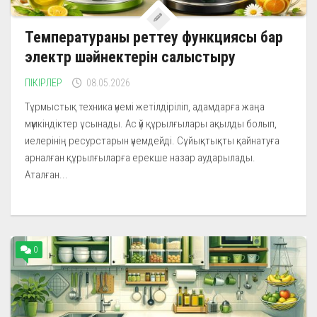
Температураны реттеу функциясы бар
электр шәйнектерін салыстыру
ПІКІРЛЕР
08.05.2026
Тұрмыстық техника үнемі жетілдіріліп, адамдарға жаңа
мүмкіндіктер ұсынады. Ас үй құрылғылары ақылды болып,
иелерінің ресурстарын үнемдейді. Сұйықтықты қайнатуға
арналған құрылғыларға ерекше назар аударылады.
Аталған...
0