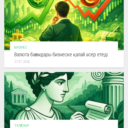
БИЗНЕС
Валюта бағамдары бизнеске қалай әсер етеді
27.01.2026
ТҰЛҒАЛАР