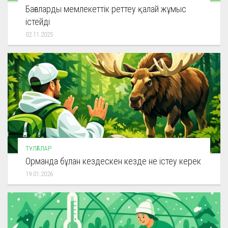
Бағаларды мемлекеттік реттеу қалай жұмыс
істейді
02.11.2025
ТҰЛҒАЛАР
Орманда бұлан кездескен кезде не істеу керек
19.01.2026