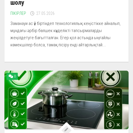
шолу
ПІКІРЛЕР
27.05.2026
Заманауи ас үй біртіндеп технологиялық кеңістікке айналып,
мұндағы әрбір бөлшек күнделікті тапсырмаларды
жеңілдетуге бағытталған. Егер қол астында ыңғайлы
көмекшілер болса, тамақ пісіру енді айтарлықтай...
0