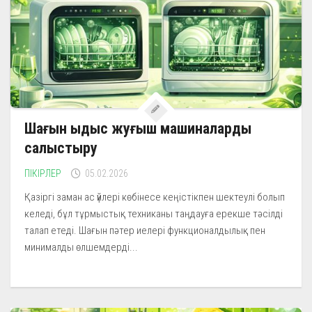
Шағын ыдыс жуғыш машиналарды
салыстыру
ПІКІРЛЕР
05.02.2026
Қазіргі заман ас үйлері көбінесе кеңістікпен шектеулі болып
келеді, бұл тұрмыстық техниканы таңдауға ерекше тәсілді
талап етеді. Шағын пәтер иелері функционалдылық пен
минималды өлшемдерді...