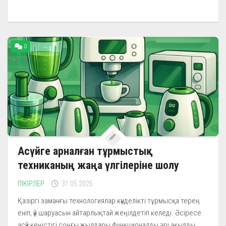
0
Асүйге арналған тұрмыстық
техниканың жаңа үлгілеріне шолу
ПІКІРЛЕР
31.05.2025
Қазіргі заманғы технологиялар күнделікті тұрмысқа терең
еніп, үй шаруасын айтарлықтай жеңілдетіп келеді. Әсіресе
асүй кеңістігі соңғы жылдары функционалды әрі ақылды