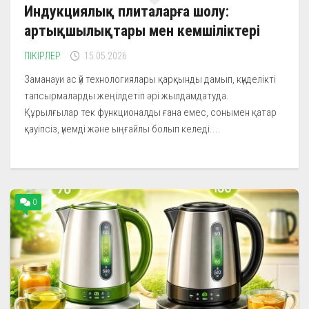
Индукциялық плиталарға шолу:
артықшылықтары мен кемшіліктері
ПІКІРЛЕР
15.05.2026
Заманауи ас үй технологиялары қарқынды дамып, күнделікті
тапсырмаларды жеңілдетіп әрі жылдамдатуда.
Құрылғылар тек функционалды ғана емес, сонымен қатар
қауіпсіз, үнемді және ыңғайлы болып келеді....
0