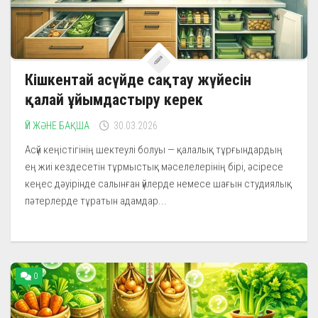
Кішкентай асүйде сақтау жүйесін
қалай ұйымдастыру керек
ҮЙ ЖӘНЕ БАҚША
30.03.2026
Асүй кеңістігінің шектеулі болуы — қалалық тұрғындардың
ең жиі кездесетін тұрмыстық мәселелерінің бірі, әсіресе
кеңес дәуірінде салынған үйлерде немесе шағын студиялық
пәтерлерде тұратын адамдар...
0