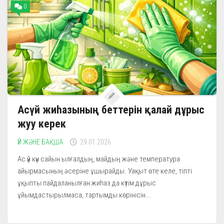
0
Асүй жиһазының беттерін қалай дұрыс
жуу керек
ҮЙ ЖӘНЕ БАҚША
29.01.2026
Ас үй күн сайын ылғалдың, майдың және температура
айырмасының әсеріне ұшырайды. Уақыт өте келе, тіпті
ұқыпты пайдаланылған жиһаз да күтім дұрыс
ұйымдастырылмаса, тартымды көрінісін...