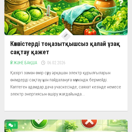
Көкөністерді тоңазытқышсыз қалай ұзақ
сақтау қажет
ҮЙ ЖӘНЕ БАҚША
06.02.2026
Қазіргі заман өмір сүру әрқашан электр құрылғыларын
өнімдерді сақтау үшін пайдалануға мүмкіндік бермейді.
Көптеген адамдар дача учаскесінде, саяхат кезінде немесе
электр энергиясын өшіру жағдайында...
0