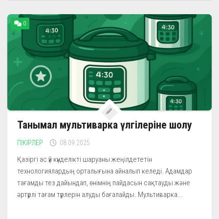
0
Танымал мультиварка үлгілеріне шолу
ПІКІРЛЕР
08.09.2025
Қазіргі ас үй күнделікті шаруаны жеңілдететін
технологиялардың орталығына айналып келеді. Адамдар
тағамды тез дайындап, өнімнің пайдасын сақтауды және
әртүрлі тағам түрлерін алуды бағалайды. Мультиварка...