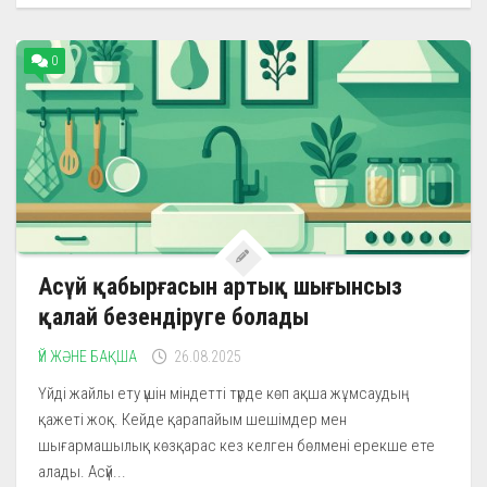
0
Асүй қабырғасын артық шығынсыз
қалай безендіруге болады
ҮЙ ЖӘНЕ БАҚША
26.08.2025
Үйді жайлы ету үшін міндетті түрде көп ақша жұмсаудың
қажеті жоқ. Кейде қарапайым шешімдер мен
шығармашылық көзқарас кез келген бөлмені ерекше ете
алады. Асүй...