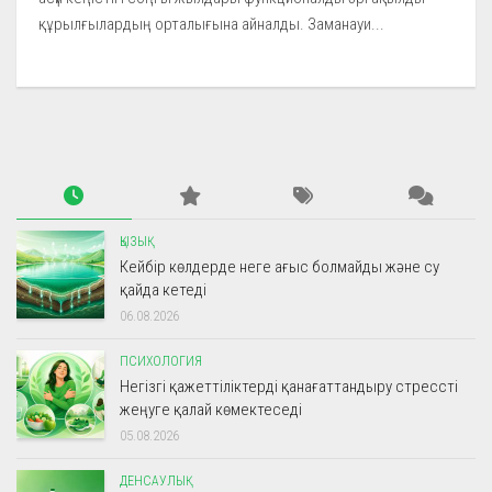
құрылғылардың орталығына айналды. Заманауи...
ҚЫЗЫҚ
Кейбір көлдерде неге ағыс болмайды және су
қайда кетеді
06.08.2026
ПСИХОЛОГИЯ
Негізгі қажеттіліктерді қанағаттандыру стрессті
жеңуге қалай көмектеседі
05.08.2026
ДЕНСАУЛЫҚ