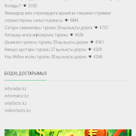
болады?
5100
Фильмдер мен сериалдарға арналған танымал стриминг
сервистерінің салыстырмасы
4844
Сатурн сақиналары туралы 26 қызықты дерек
4757
Алғашқы жазу жүйелерінің тарихы
4636
Шымкент қаласы туралы 29 қызықты дерек
4341
Көкқұс құстары туралы 27 қызықты дерек
4329
Ұлы Жібек жолы туралы 30 қызықты дерек
4268
БІЗДІҢ ДОСТАРЫМЫЗ
inforadar.kz
informator.kz
onlyfacts.kz
millionfacts.kz