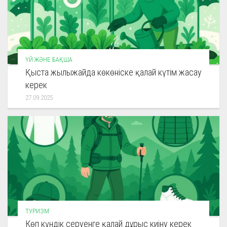
ҮЙ ЖӘНЕ БАҚША
Қыста жылыжайда көкөніске қалай күтім жасау
керек
27.09.2025
ТУРИЗМ
Көп күндік серуенге қалай дұрыс киіну керек