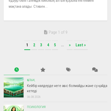
едәуір бөлігі әлемдік киноның алтын қорына енгенімен
мақтана алады. Стивен...
Page 1 of 9
1
2
3
4
5
...
»
Last »
ҚЫЗЫҚ
Кейбір көлдерде неге ағыс болмайды және су қайда
кетеді
06.08.2026
ПСИХОЛОГИЯ