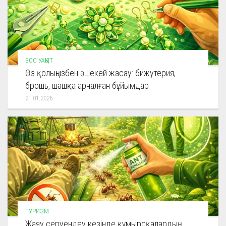
БОС УАҚЫТ
Өз қолыңызбен әшекей жасау: бижутерия,
брошь, шашқа арналған бұйымдар
21.01.2026
ТУРИЗМ
Жаяу серуендеу кезінде құмырсқалардың