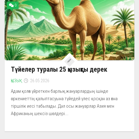
0
Түйелер туралы 25 қызықты дерек
ҚЫЗЫҚ
26.05.2026
Адам қолға үйреткен барлық жануарлардың ішінде
өркениеттің қалыптасуына түйедей үлес қосқан аз ғана
тіршілік иесі табылады. Дәл осы жануарлар Азия мен
Африканың шексіз шөлдері...