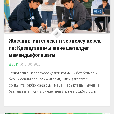
Жасанды интеллектті зерделеу керек
пе: Қазақстандағы және шетелдегі
мамандық болашағы
ҚЫЗЫҚ
01.06.2026
Технологиялық прогресс қазіргі қоғамның бет-бейнесін
бұрын-соңды болмаған жылдамдықпен өзгертуде,
сондықтан әрбір жаңа буын маман нарықта шынымен не
бағаланатынын қайта ой елегінен өткізуге мәжбүр болып...