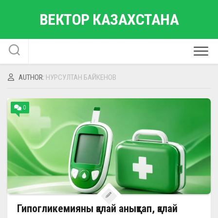
Skip
ВЕКТОР КАЗАХСТАНА
to
content
AUTHOR:
НУРСУЛТАН БАЙКЕНОВ
0
Гипогликемияны қалай анықтап, қалай