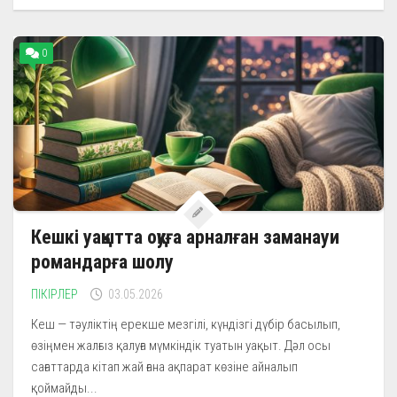
0
Кешкі уақытта оқуға арналған заманауи
романдарға шолу
ПІКІРЛЕР
03.05.2026
Кеш — тәуліктің ерекше мезгілі, күндізгі дүбір басылып,
өзіңмен жалғыз қалуға мүмкіндік туатын уақыт. Дәл осы
сағаттарда кітап жай ғана ақпарат көзіне айналып
қоймайды...