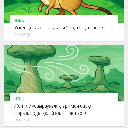
ҚЫЗЫҚ
Үлкен қосаяқтар туралы 26 қызықты дерек
22.09.2025
ҚЫЗЫҚ
Жел тас «саңырауқұлақтар» мен басқа
формаларды қалай қалыптастырады
09.12.2025