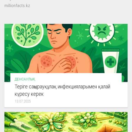
millionfacts.kz
ДЕНСАУЛЫҚ
Теріге саңырауқұлақ инфекцияларымен қалай
күресу керек
13.07.2025