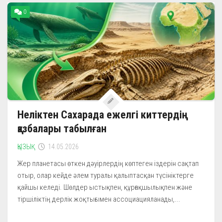
0
Неліктен Сахарада ежелгі киттердің
қазбалары табылған
ҚЫЗЫҚ
14.05.2026
Жер планетасы өткен дәуірлердің көптеген іздерін сақтап
отыр, олар кейде әлем туралы қалыптасқан түсініктерге
қайшы келеді. Шөлдер ыстықпен, құрғақшылықпен және
тіршіліктің дерлік жоқтығымен ассоциацияланады,...