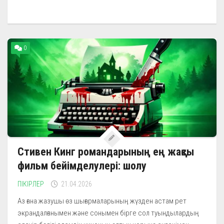
0
Стивен Кинг романдарының ең жақсы
фильм бейімделулері: шолу
ПІКІРЛЕР
21.04.2026
Аз ғана жазушы өз шығармаларының жүзден астам рет
экрандалғанымен және сонымен бірге сол туындылардың