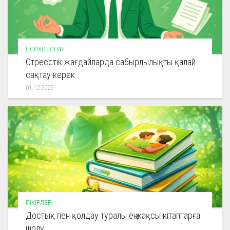
ПСИХОЛОГИЯ
Стресстік жағдайларда сабырлылықты қалай
сақтау керек
01.12.2025
ПІКІРЛЕР
Достық пен қолдау туралы ең жақсы кітаптарға
шолу