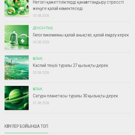
Негізгі қажеттіліктерді қанағаттандыру стрессті
жеңуге қалай көмектеседі
05.08.2026
ДЕНСАУЛЫҚ
Гипогликемияны қалай анықтап, қалай емдеу керек
04.08.2026
ҚЫЗЫҚ
Каспий теңізі туралы 27 қызықты дерек
03.08.2026
ҚЫЗЫҚ
Сатурн планетасы туралы 30 қызықты дерек
01.08.2026
КӨРУЛЕР БОЙЫНША ТОП