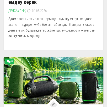
емдеу керек
ДЕНСАУЛЫҚ
04.08.2026
Адам ағзасы кез келген нормадан ауытқу елеулі салдарға
әкелетін күрделі жүйе болып табылады. Қандағы глюкоза
деңгейі ми, бұлшықеттер және ішкі мүшелердің жұмысын
анықтайтын маңызды...
0