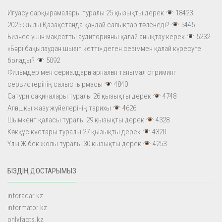
Игуасу сарқырамалары туралы 25 қызықты дерек
18423
2025 жылы Қазақстанда қандай салықтар төленеді?
5445
Бизнес үшін мақсатты аудиторияны қалай анықтау керек
5232
«Бәрі бақылаудан шығып кетті» деген сезіммен қалай күресуге
болады?
5092
Фильмдер мен сериалдарға арналған танымал стриминг
сервистерінің салыстырмасы
4840
Сатурн сақиналары туралы 26 қызықты дерек
4748
Алғашқы жазу жүйелерінің тарихы
4626
Шымкент қаласы туралы 29 қызықты дерек
4328
Көкқұс құстары туралы 27 қызықты дерек
4320
Ұлы Жібек жолы туралы 30 қызықты дерек
4253
БІЗДІҢ ДОСТАРЫМЫЗ
inforadar.kz
informator.kz
onlyfacts.kz