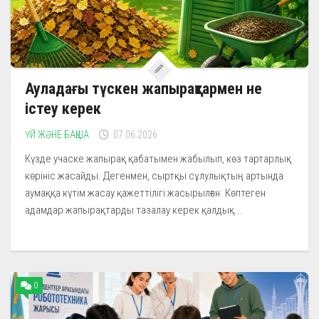
Ауладағы түскен жапырақтармен не
істеу керек
ҮЙ ЖӘНЕ БАҚША
07.06.2026
Күзде учаске жапырақ қабатымен жабылып, көз тартарлық
көрініс жасайды. Дегенмен, сыртқы сұлулықтың артында
аумаққа күтім жасау қажеттілігі жасырылған. Көптеген
адамдар жапырақтарды тазалау керек қалдық...
0