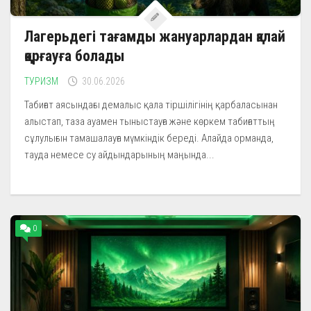
Лагерьдегі тағамды жануарлардан қалай
қорғауға болады
ТУРИЗМ
30.06.2026
Табиғат аясындағы демалыс қала тіршілігінің қарбаласынан
алыстап, таза ауамен тыныстауға және көркем табиғаттың
сұлулығын тамашалауға мүмкіндік береді. Алайда орманда,
тауда немесе су айдындарының маңында...
0