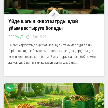
Үйде шағын кинотеатрды қалай
ұйымдастыруға болады
БОС УАҚЫТ
18.06.2026
Фильм көру бүгінде демалыстың ең танымал түрлерінің
біріне айналды. Заманауи технологиялардың арқасында
үлкен кинотеатрларға бармай-ақ жоғары сапалы бейне мен
жақсы дыбысты тамашалауға мүмкіндік бар....
0