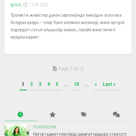
ҚЫЗЫҚ
13.04.2026
Тропиктік жемістер дүкен сөрелерінде ежелден экзотика
болудан қалды – олар бүкіл әлемнен әкелінеді, және әртүрлі
елдердегі сатып алушылар ананас, папайя және личиге
мүлдем кәдімгі...
Page 1 of 10
1
2
3
4
5
...
10
...
»
Last »
ПСИХОЛОГИЯ
Негізгі қажеттіліктерді қанағаттандыру стрессті