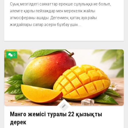
Суық мезгілдегі саяхаттар ерекше сұлулыққа ие болып,
әлемге қарлы пейзаждар мен мерекелік жайлы
атмосфераны ашады. Дегенмен, қатаң ауа райы
жағдайлары сапар әсерін бұзбау үшін...
0
Манго жемісі туралы 22 қызықты
дерек