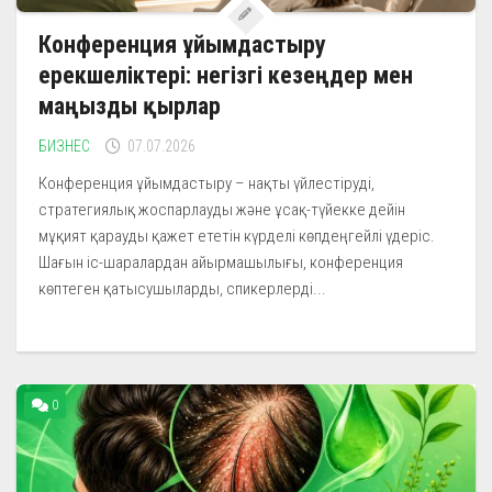
Конференция ұйымдастыру
ерекшеліктері: негізгі кезеңдер мен
маңызды қырлар
БИЗНЕС
07.07.2026
Конференция ұйымдастыру – нақты үйлестіруді,
стратегиялық жоспарлауды және ұсақ-түйекке дейін
мұқият қарауды қажет ететін күрделі көпдеңгейлі үдеріс.
Шағын іс-шаралардан айырмашылығы, конференция
көптеген қатысушыларды, спикерлерді...
0