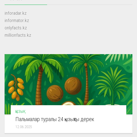
inforadar.kz
informator.kz
onlyfacts.kz
millionfacts.kz
ҚЫЗЫҚ
Пальмалар туралы 24 қызықты дерек
12.06.2025