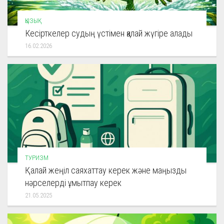
ҚЫЗЫҚ
Кесірткелер судың үстімен қалай жүгіре алады
16.02.2026
ТУРИЗМ
Қалай жеңіл саяхаттау керек және маңызды
нәрселерді ұмытпау керек
21.05.2025