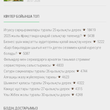
30.07.2026
КӨРУЛЕР БОЙЫНША ТОП
Игуасу сарқырамалары туралы 25 қызықты дерек
18419
2025 жылы Қазақстанда қандай салықтар төленеді?
5438
Бизнес үшін мақсатты аудиторияны қалай анықтау керек
5222
«Бәрі бақылаудан шығып кетті» деген сезіммен қалай күресуге
болады?
5087
Фильмдер мен сериалдарға арналған танымал стриминг
сервистерінің салыстырмасы
4833
Сатурн сақиналары туралы 26 қызықты дерек
4744
Алғашқы жазу жүйелерінің тарихы
4623
Шымкент қаласы туралы 29 қызықты дерек
4322
Көкқұс құстары туралы 27 қызықты дерек
4315
Ұлы Жібек жолы туралы 30 қызықты дерек
4248
БІЗДІҢ ДОСТАРЫМЫЗ