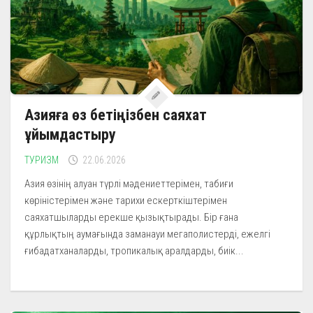
Азияға өз бетіңізбен саяхат
ұйымдастыру
ТУРИЗМ
22.06.2026
Азия өзінің алуан түрлі мәдениеттерімен, табиғи
көріністерімен және тарихи ескерткіштерімен
саяхатшыларды ерекше қызықтырады. Бір ғана
құрлықтың аумағында заманауи мегаполистерді, ежелгі
ғибадатханаларды, тропикалық аралдарды, биік...