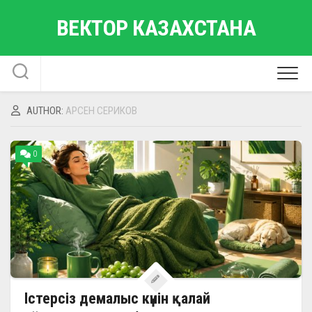
Skip
ВЕКТОР КАЗАХСТАНА
to
content
AUTHOR:
АРСЕН СЕРИКОВ
0
Істерсіз демалыс күнін қалай