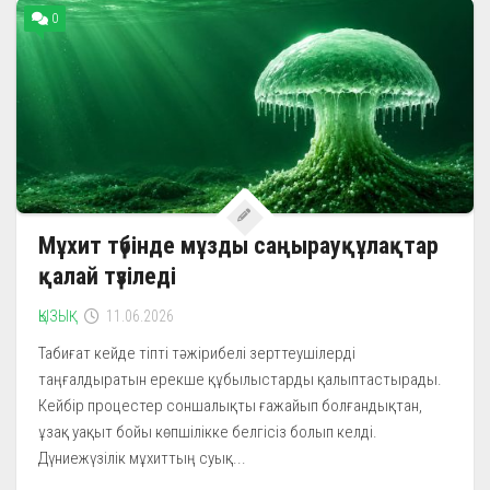
0
Мұхит түбінде мұзды саңырауқұлақтар
қалай түзіледі
ҚЫЗЫҚ
11.06.2026
Табиғат кейде тіпті тәжірибелі зерттеушілерді
таңғалдыратын ерекше құбылыстарды қалыптастырады.
Кейбір процестер соншалықты ғажайып болғандықтан,
ұзақ уақыт бойы көпшілікке белгісіз болып келді.
Дүниежүзілік мұхиттың суық...