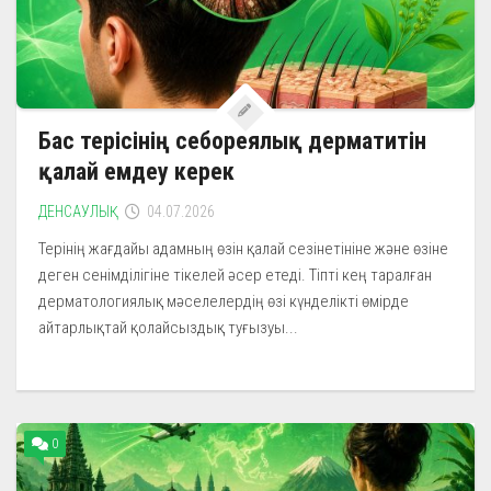
Бас терісінің себореялық дерматитін
қалай емдеу керек
ДЕНСАУЛЫҚ
04.07.2026
Терінің жағдайы адамның өзін қалай сезінетініне және өзіне
деген сенімділігіне тікелей әсер етеді. Тіпті кең таралған
дерматологиялық мәселелердің өзі күнделікті өмірде
айтарлықтай қолайсыздық туғызуы...
0