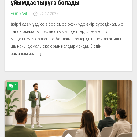
ұйымдастыруға болады
БОС УАҚЫТ
22.07.2026
Қазіргі адам үздіксіз бос емес режимде өмір сүреді: жұмыс
тапсырмалары, тұрмыстық міндеттер, әлеуметтік
міндеттемелер және хабарландырулардың шексіз ағыны
шынайы демалысқа орын қалдырмайды. Біздің
заманымыздың...
0