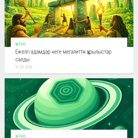
ҚЫЗЫҚ
Ежелгі адамдар неге мегалиттік құрылыстар
салды
01.02.2026
ҚЫЗЫҚ