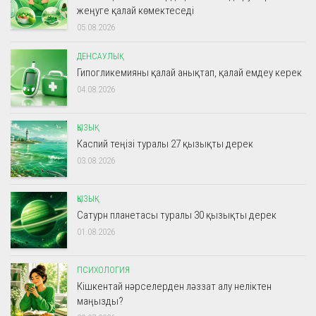
жеңуге қалай көмектеседі
05.08.2026
ДЕНСАУЛЫҚ
Гипогликемияны қалай анықтап, қалай емдеу керек
04.08.2026
ҚЫЗЫҚ
Каспий теңізі туралы 27 қызықты дерек
03.08.2026
ҚЫЗЫҚ
Сатурн планетасы туралы 30 қызықты дерек
01.08.2026
ПСИХОЛОГИЯ
Кішкентай нәрселерден ләззат алу неліктен
маңызды?