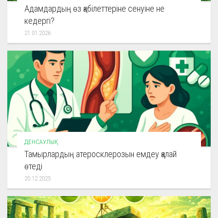
Адамдардың өз қабілеттеріне сенуіне не
кедергі?
21.01.2026
ДЕНСАУЛЫҚ
Тамырлардың атеросклерозын емдеу қалай
өтеді
20.12.2025