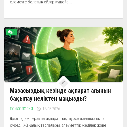
елемеуге болатын ойлар күшейе...
0
Мазасыздық кезінде ақпарат ағынын
бақылау неліктен маңызды?
ПСИХОЛОГИЯ
18.05.2026
Қазіргі адам тұрақты ақпараттық шу жағдайында өмір
сүреді. Жаңалық таспалары, әлеуметтік желілер және