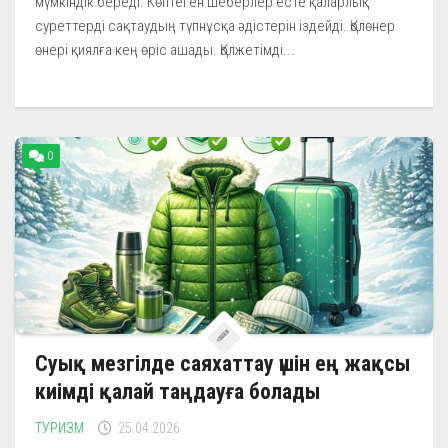
мүмкіндік береді. Көптеген шеберлер есте қаларлық
суреттерді сақтаудың түпнұсқа әдістерін іздейді. Қолөнер
өнері қиялға кең өріс ашады. Қолжетімді...
0
Суық мезгілде саяхаттау үшін ең жақсы
киімді қалай таңдауға болады
ТУРИЗМ
25.04.2026