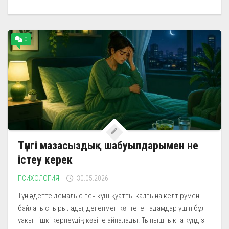
0
Түнгі мазасыздық шабуылдарымен не
істеу керек
ПСИХОЛОГИЯ
30.05.2026
Түн әдетте демалыс пен күш-қуатты қалпына келтірумен
байланыстырылады, дегенмен көптеген адамдар үшін бұл
уақыт ішкі кернеудің көзіне айналады. Тыныштықта күндіз