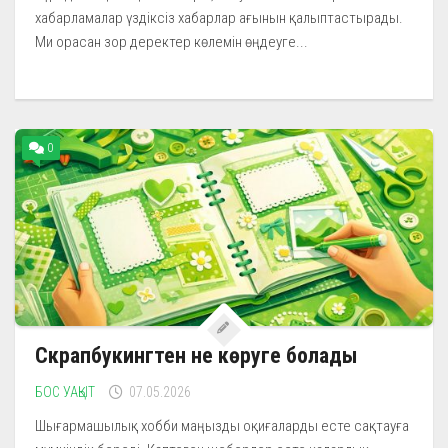
хабарламалар үздіксіз хабарлар ағынын қалыптастырады.
Ми орасан зор деректер көлемін өңдеуге...
0
Скрапбукингтен не көруге болады
БОС УАҚЫТ
07.05.2026
Шығармашылық хобби маңызды оқиғаларды есте сақтауға