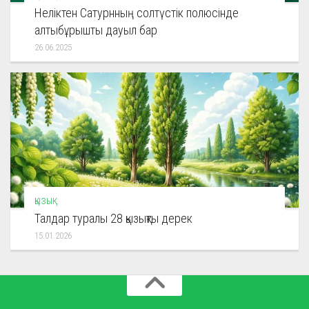
Неліктен Сатурнның солтүстік полюсінде
алтыбұрышты дауыл бар
26.06.2025
ҚЫЗЫҚ
Талдар туралы 28 қызықты дерек
15.01.2026