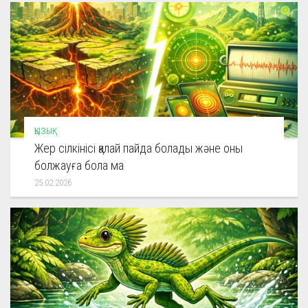
ҚЫЗЫҚ
Жер сілкінісі қалай пайда болады және оны
болжауға бола ма
25.02.2026