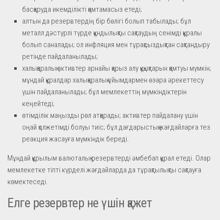
басқаруда икемділікті қамтамасыз етеді;
алтын да резервтердің бір бөлігі болып табылады; бұл
металл дәстүрлі түрде құндылықты сақтаудың сенімді құралы
болып саналады; ол инфляция мен тұрақсыздықтан сақтандыру
ретінде пайдаланылады;
халықаралық активтер арнайы қарыз алу құқықтарын қамтуы мүмкін;
мұндай құралдар халықаралық ұйымдармен өзара әрекеттесу
үшін пайдаланылады; бұл мемлекеттің мүмкіндіктерін
кеңейтеді;
өтімділік маңызды рөл атқарады; активтер пайдалану үшін
оңай қолжетімді болуы тиіс; бұл дағдарыстық жағдайларға тез
реакция жасауға мүмкіндік береді.
Мұндай құрылым валюталық резервтерді әмбебап құрал етеді. Олар
мемлекетке тіпті күрделі жағдайларда да тұрақтылықты сақтауға
көмектеседі.
Елге резервтер не үшін қажет