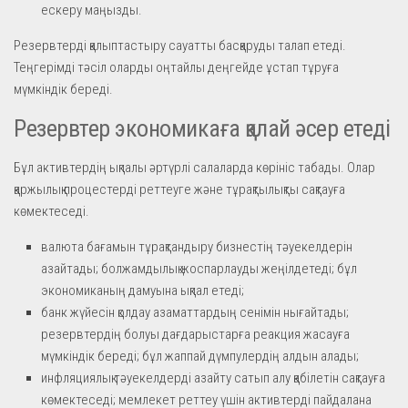
ескеру маңызды.
Резервтерді қалыптастыру сауатты басқаруды талап етеді.
Теңгерімді тәсіл оларды оңтайлы деңгейде ұстап тұруға
мүмкіндік береді.
Резервтер экономикаға қалай әсер етеді
Бұл активтердің ықпалы әртүрлі салаларда көрініс табады. Олар
қаржылық процестерді реттеуге және тұрақтылықты сақтауға
көмектеседі.
валюта бағамын тұрақтандыру бизнестің тәуекелдерін
азайтады; болжамдылық жоспарлауды жеңілдетеді; бұл
экономиканың дамуына ықпал етеді;
банк жүйесін қолдау азаматтардың сенімін нығайтады;
резервтердің болуы дағдарыстарға реакция жасауға
мүмкіндік береді; бұл жаппай дүмпулердің алдын алады;
инфляциялық тәуекелдерді азайту сатып алу қабілетін сақтауға
көмектеседі; мемлекет реттеу үшін активтерді пайдалана