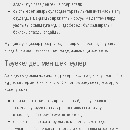
алады; бұл баға деңгейіне әсер етеді;
сыртқы есеп айырысулардың тұрақтылығын қамтамасыз ету
сауда үшін маңызды; қаражаттың болуы міндеттемелерді
уақытылы орындауға мүмкіндік береді; бұл халықаралық
байланыстарды қолдайды.
Мұндай функциялар резервтерді басқарудың маңызды құралы
етеді. Олар экономикаға тікелей де, жанама да әсер етеді.
Тәуекелдер мен шектеулер
Артықшылықтарына қарамастан, резервтерді пайдалану белгілі бір
күрделіліктермен байланысты. Саясат әзірлеу кезінде оларды
ескеру қажет.
шамадан тыс жинақтау қаражатты пайдалану тиімділігін
төмендетуі мүмкін; ақшалар экономиканы дамытуға
қатыспайды; бұл өсу әлеуетін шектейді;
сыртқы валюталарға тәуелділік қосымша тәуекелдер
тудырады; бағам өзгерістері активтердің құнына әсер етуі