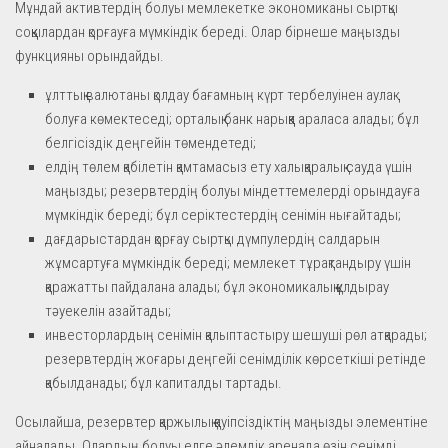
Мұндай активтердің болуы мемлекетке экономиканы сыртқы
соққылардан қорғауға мүмкіндік береді. Олар бірнеше маңызды
функцияны орындайды.
ұлттық валютаны қолдау бағамның күрт тербелуінен аулақ
болуға көмектеседі; орталық банк нарыққа араласа алады; бұл
белгісіздік деңгейін төмендетеді;
елдің төлем қабілетін қамтамасыз ету халықаралық сауда үшін
маңызды; резервтердің болуы міндеттемелерді орындауға
мүмкіндік береді; бұл серіктестердің сенімін нығайтады;
дағдарыстардан қорғау сыртқы дүмпулердің салдарын
жұмсартуға мүмкіндік береді; мемлекет тұрақтандыру үшін
қаражатты пайдалана алады; бұл экономикалық құлдырау
тәуекелін азайтады;
инвесторлардың сенімін қалыптастыру шешуші рөл атқарады;
резервтердің жоғары деңгейі сенімділік көрсеткіші ретінде
қабылданады; бұл капиталды тартады.
Осылайша, резервтер қаржылық қауіпсіздіктің маңызды элементіне
айналады. Олардың болуы елге әлемдік аренада өзін сенімді