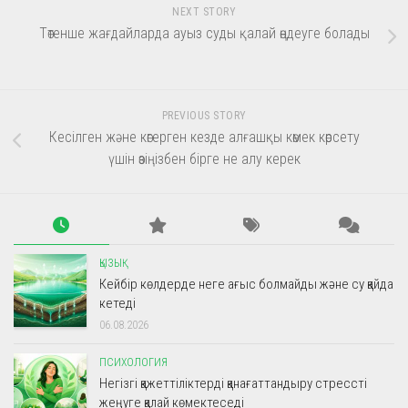
NEXT STORY
Төтенше жағдайларда ауыз суды қалай өңдеуге болады
PREVIOUS STORY
Кесілген және көгерген кезде алғашқы көмек көрсету
үшін өзіңізбен бірге не алу керек
ҚЫЗЫҚ
Кейбір көлдерде неге ағыс болмайды және су қайда
кетеді
06.08.2026
ПСИХОЛОГИЯ
Негізгі қажеттіліктерді қанағаттандыру стрессті
жеңуге қалай көмектеседі