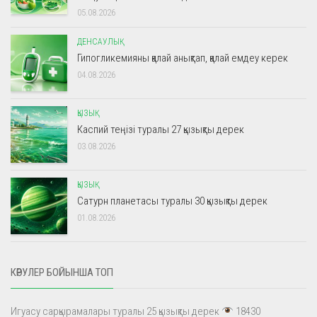
05.08.2026
ДЕНСАУЛЫҚ
Гипогликемияны қалай анықтап, қалай емдеу керек
04.08.2026
ҚЫЗЫҚ
Каспий теңізі туралы 27 қызықты дерек
03.08.2026
ҚЫЗЫҚ
Сатурн планетасы туралы 30 қызықты дерек
01.08.2026
КӨРУЛЕР БОЙЫНША ТОП
Игуасу сарқырамалары туралы 25 қызықты дерек
18430