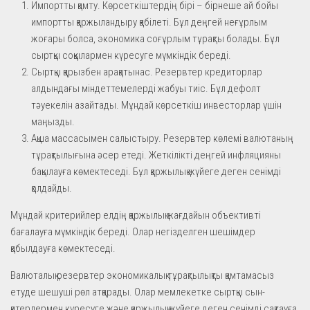
Импортты қамту. Көрсеткіштердің бірі – бірнеше ай бойы
импортты қаржыландыру қабілеті. Бұл деңгей неғұрлым
жоғары болса, экономика соғұрлым тұрақты болады. Бұл
сыртқы соққылармен күресуге мүмкіндік береді.
Сыртқы қарызбен арақатынас. Резервтер кредиторлар
алдындағы міндеттемелерді жабуы тиіс. Бұл дефолт
тәуекелін азайтады. Мұндай көрсеткіш инвесторлар үшін
маңызды.
Ақша массасымен салыстыру. Резервтер көлемі валютаның
тұрақтылығына әсер етеді. Жеткілікті деңгей инфляцияны
бақылауға көмектеседі. Бұл қаржылық жүйеге деген сенімді
қолдайды.
Мұндай критерийлер елдің қаржылық жағдайын объективті
бағалауға мүмкіндік береді. Олар негізделген шешімдер
қабылдауға көмектеседі.
Валюталық резервтер экономикалық тұрақтылықты қамтамасыз
етуде шешуші рөл атқарады. Олар мемлекетке сыртқы сын-
қатерлермен күресуге және қаржылық жүйеге деген сенімді сақтауға