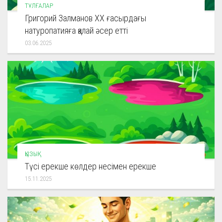
ТҰЛҒАЛАР
Григорий Залманов ХХ ғасырдағы
натуропатияға қалай әсер етті
03.06.2025
ҚЫЗЫҚ
Түсі ерекше көлдер несімен ерекше
15.11.2025