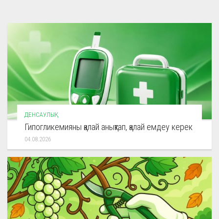
ДЕНСАУЛЫҚ
Гипогликемияны қалай анықтап, қалай емдеу керек
04.08.2026