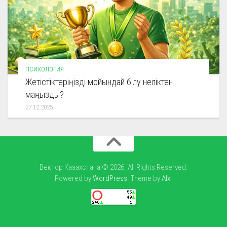
ПСИХОЛОГИЯ
Жетістіктеріңізді мойындай білу неліктен
маңызды?
27.12.2025
Вектор Казахстана © 2026. All Rights Reserved.
Powered by
WordPress
. Theme by
Alx
.