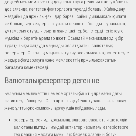
деңгейі мен мемлекеттің дағдарыстарға реакция жасау қабілетін
қоса алғанда, көптеген факторларға тәуелді болады. Жаһандану
жағдайында қаржылық ағындар барған сайын динамикалық сипатқа
ие болып, тәуекелдер анағұрлым сезілетін болады. Тұрақтылықты
қамтамасыз ету үшін сыртқы және ішкі тербелістерді тегістеуге
мүмкіндік беретін құралдар қажет. Осындай механизмдердің бірі –
тұрақтылықты сақтауда маңызды рөл атқаратын валюталық
резервтер. Олардың маңызын түсіну экономикалық процестерде
жақсырақ бағдарлауға және мемлекеттің қаржылық саясатын
бағалауға көмектеседі.
Валюталық резервтер деген не
Бұл ұғым мемлекеттің немесе орталық банктің қарамағындағы
активтерді білдіреді. Олар қаржылық жүйенің тұрақтылығын сақтау
және ұлттық экономиканы қорғау үшін пайдаланылады.
резервтер сенімді қаржылық құралдарда сақталатын шетелдік
валютаны қамтиды; мұндай активтер нарықтағы өзгерістерге
тез реакция жасауға мүмкіндік береді; олардың болуы