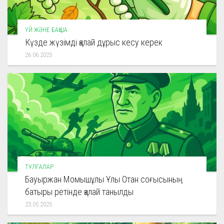
ҮЙ ЖӘНЕ БАҚША
Күзде жүзімді қалай дұрыс кесу керек
26.06.2025
ТҰЛҒАЛАР
Бауыржан Момышұлы Ұлы Отан соғысының
батыры ретінде қалай танылды
23.05.2025