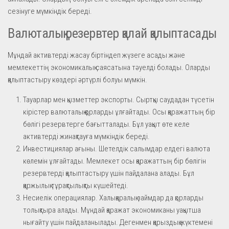
сезінуге мүмкіндік береді.
Валюталық резервтер қалай қалыптасады
Мұндай активтерді жасау біртіндеп жүзеге асады және
мемлекеттің экономикалық саясатына тәуелді болады. Оларды
қалыптастыру көздері әртүрлі болуы мүмкін.
Тауарлар мен қызметтер экспорты. Сыртқы саудадан түсетін
кірістер валюталық қорларды ұлғайтады. Осы қаражаттың бір
бөлігі резервтерге бағытталады. Бұл уақыт өте келе
активтерді жинақтауға мүмкіндік береді.
Инвестициялар ағыны. Шетелдік салымдар елдегі валюта
көлемін ұлғайтады. Мемлекет осы қаражаттың бір бөлігін
резервтерді қалыптастыру үшін пайдалана алады. Бұл
қаржылық тұрақтылықты күшейтеді.
Несиелік операциялар. Халықаралық займдар да қорларды
толықтыра алады. Мұндай қаражат экономиканы уақытша
нығайту үшін пайдаланылады. Дегенмен қарыздық жүктемені