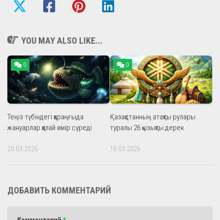
YOU MAY ALSO LIKE...
0
0
Теңіз түбіндегі қараңғыда
Қазақстанның атақты рулары
жануарлар қалай өмір сүреді
туралы 26 қызықты дерек
20.03.2026
16.03.2026
ДОБАВИТЬ КОММЕНТАРИЙ
Комментарий
*