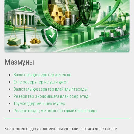
Мазмұны
Валюталық резервтер деген не
Елге резервтер не үшін қажет
Валюталық резервтер қалай қалыптасады
Резервтер экономикаға қалай әсер етеді
Тәуекелдер мен шектеулер
Резервтердің жеткіліктілігі қалай бағаланады
Кез келген елдің экономикасы ұлттық валютаға деген сенім