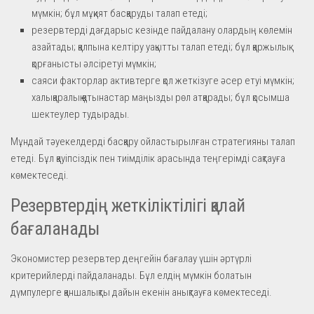
мүмкін; бұл мұқият басқаруды талап етеді;
резервтерді дағдарыс кезінде пайдалану олардың көлемін
азайтады; қалпына келтіру уақытты талап етеді; бұл қаржылық
қорғанысты әлсіретуі мүмкін;
саяси факторлар активтерге қол жеткізуге әсер етуі мүмкін;
халықаралық қатынастар маңызды рөл атқарады; бұл қосымша
шектеулер тудырады.
Мұндай тәуекелдерді басқару ойластырылған стратегияны талап
етеді. Бұл қауіпсіздік пен тиімділік арасында теңгерімді сақтауға
көмектеседі.
Резервтердің жеткіліктілігі қалай
бағаланады
Экономистер резервтер деңгейін бағалау үшін әртүрлі
критерийлерді пайдаланады. Бұл елдің мүмкін болатын
дүмпулерге қаншалықты дайын екенін анықтауға көмектеседі.