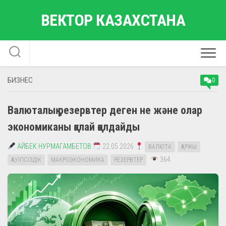
Skip
ВЕКТОР КАЗАХСТАНА
to
content
БИЗНЕС
0
Валюталық резервтер деген не және олар
экономиканы қалай қолдайды
АЙБЕК НУРМАГАМБЕТОВ
22.05.2026
ВАЛЮТА
ҚАРЖЫ
364
ҚАУІПСІЗДІК
МАКРОЭКОНОМИКА
РЕЗЕРВТЕР