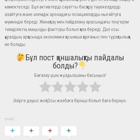
көмектеседі. Бұл активтерді сауатты басқару тәуекелдерді
азайтуға және әлемдік аренадағы позицияларды нығайтуға
мүмкіндік береді. Жинақтау мен пайдалану арасындағы теңгерім
тиімділіктің маңызды факторы болып қала береді. Дәл осы
құралдың арқасында экономика қосымша қорғаныс пен тұрақтылыққа
ие болады.
Бұл пост қаншалықты пайдалы
болды?
Бағалау үшін жұлдызшаны басыңыз!
Әзірге дауыс жоқ! Осы жазбаға бірінші болып баға беріңіз.
SHARE