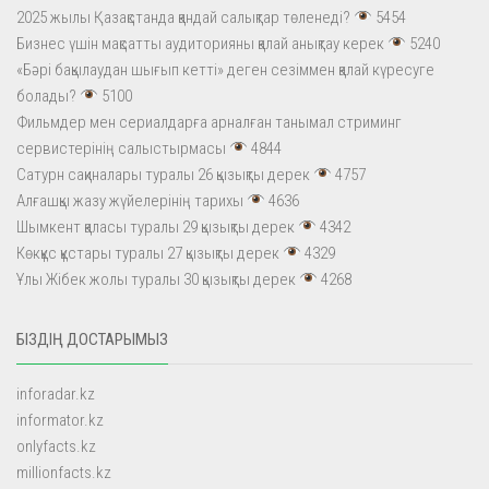
2025 жылы Қазақстанда қандай салықтар төленеді?
5454
Бизнес үшін мақсатты аудиторияны қалай анықтау керек
5240
«Бәрі бақылаудан шығып кетті» деген сезіммен қалай күресуге
болады?
5100
Фильмдер мен сериалдарға арналған танымал стриминг
сервистерінің салыстырмасы
4844
Сатурн сақиналары туралы 26 қызықты дерек
4757
Алғашқы жазу жүйелерінің тарихы
4636
Шымкент қаласы туралы 29 қызықты дерек
4342
Көкқұс құстары туралы 27 қызықты дерек
4329
Ұлы Жібек жолы туралы 30 қызықты дерек
4268
БІЗДІҢ ДОСТАРЫМЫЗ
inforadar.kz
informator.kz
onlyfacts.kz
millionfacts.kz