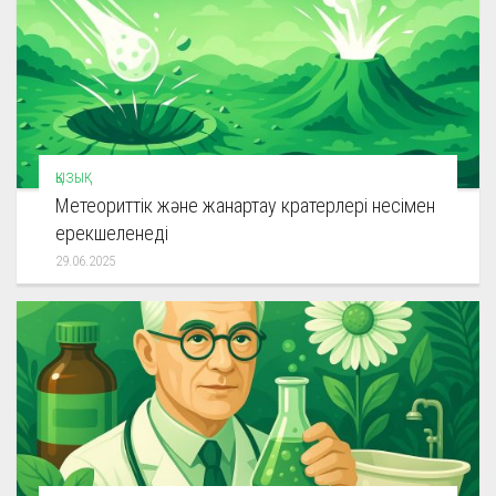
ҚЫЗЫҚ
Метеориттік және жанартау кратерлері несімен
ерекшеленеді
29.06.2025