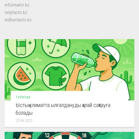
informator.kz
onlyfacts.kz
millionfacts.kz
ТУРИЗМ
Ыстық климатта ылғалдануды қалай сақтауға
болады
23.06.2025