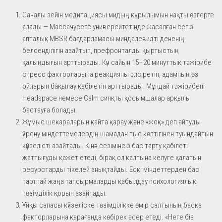
Саналы зейін медитациясы мидың құрылымын нақты өзгерте
алады — Массачусетс университетінде жасалған сегіз
апталық MBSR бағдарламасы миндалевидті дененің
белсенділігін азайтып, префронталды қыртыстың
қалыңдығын арттырады. Күн сайын 15–20 минуттық тәжірибе
стресс факторларына реакцияны әлсіретіп, адамның өз
ойларын бақылау қабілетін арттырады. Мұндай тәжірибені
Headspace немесе Calm сияқты қосымшалар арқылы
бастауға болады.
Жұмыс шекараларын қайта қарау және «жоқ» деп айтуды
үйрену міндеттемелердің шамадан тыс көптігінен туындайтын
күйзелісті азайтады. Кінә сезімінсіз бас тарту қабілеті
жаттығуды қажет етеді, бірақ ол қалпына келуге қалатын
ресурстарды тікелей анықтайды. Ескі міндеттерден бас
тартпай жаңа тапсырмаларды қабылдау психологиялық
төзімділік қорын азайтады.
Ұйқы сапасы күйзеліске төзімділікке өмір салтының басқа
факторларына қарағанда көбірек әсер етеді. «Неге біз