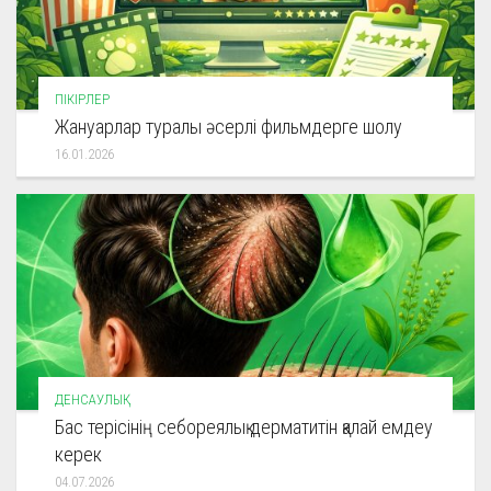
ПІКІРЛЕР
Жануарлар туралы әсерлі фильмдерге шолу
16.01.2026
ДЕНСАУЛЫҚ
Бас терісінің себореялық дерматитін қалай емдеу
керек
04.07.2026