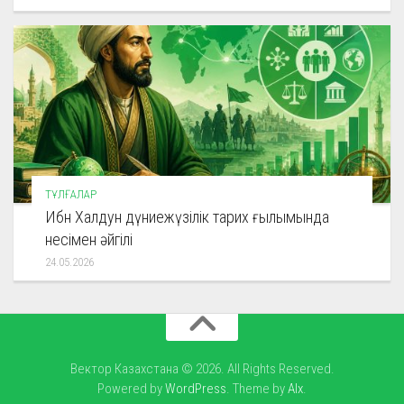
ТҰЛҒАЛАР
Ибн Халдун дүниежүзілік тарих ғылымында
несімен әйгілі
24.05.2026
Вектор Казахстана © 2026. All Rights Reserved.
Powered by
WordPress
. Theme by
Alx
.