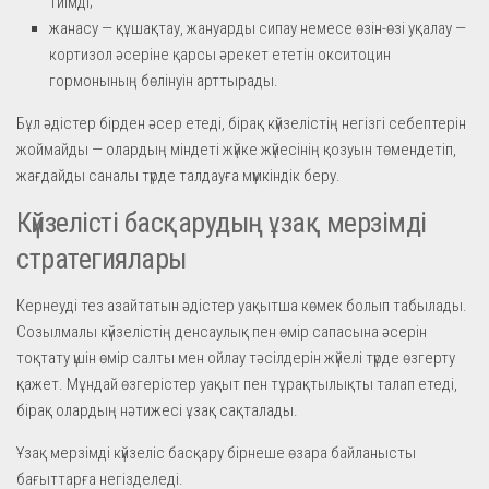
тиімді;
жанасу — құшақтау, жануарды сипау немесе өзін-өзі уқалау —
кортизол әсеріне қарсы әрекет ететін окситоцин
гормонының бөлінуін арттырады.
Бұл әдістер бірден әсер етеді, бірақ күйзелістің негізгі себептерін
жоймайды — олардың міндеті жүйке жүйесінің қозуын төмендетіп,
жағдайды саналы түрде талдауға мүмкіндік беру.
Күйзелісті басқарудың ұзақ мерзімді
стратегиялары
Кернеуді тез азайтатын әдістер уақытша көмек болып табылады.
Созылмалы күйзелістің денсаулық пен өмір сапасына әсерін
тоқтату үшін өмір салты мен ойлау тәсілдерін жүйелі түрде өзгерту
қажет. Мұндай өзгерістер уақыт пен тұрақтылықты талап етеді,
бірақ олардың нәтижесі ұзақ сақталады.
Ұзақ мерзімді күйзеліс басқару бірнеше өзара байланысты
бағыттарға негізделеді.