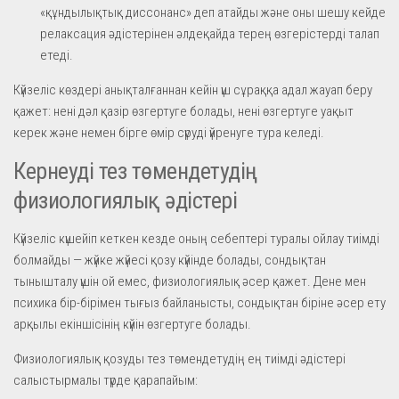
«құндылықтық диссонанс» деп атайды және оны шешу кейде
релаксация әдістерінен әлдеқайда терең өзгерістерді талап
етеді.
Күйзеліс көздері анықталғаннан кейін үш сұраққа адал жауап беру
қажет: нені дәл қазір өзгертуге болады, нені өзгертуге уақыт
керек және немен бірге өмір сүруді үйренуге тура келеді.
Кернеуді тез төмендетудің
физиологиялық әдістері
Күйзеліс күшейіп кеткен кезде оның себептері туралы ойлау тиімді
болмайды — жүйке жүйесі қозу күйінде болады, сондықтан
тынышталу үшін ой емес, физиологиялық әсер қажет. Дене мен
психика бір-бірімен тығыз байланысты, сондықтан біріне әсер ету
арқылы екіншісінің күйін өзгертуге болады.
Физиологиялық қозуды тез төмендетудің ең тиімді әдістері
салыстырмалы түрде қарапайым: