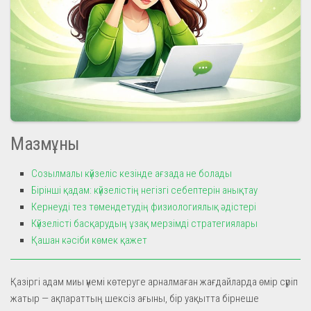
Мазмұны
Созылмалы күйзеліс кезінде ағзада не болады
Бірінші қадам: күйзелістің негізгі себептерін анықтау
Кернеуді тез төмендетудің физиологиялық әдістері
Күйзелісті басқарудың ұзақ мерзімді стратегиялары
Қашан кәсіби көмек қажет
Қазіргі адам миы үнемі көтеруге арналмаған жағдайларда өмір сүріп
жатыр — ақпараттың шексіз ағыны, бір уақытта бірнеше