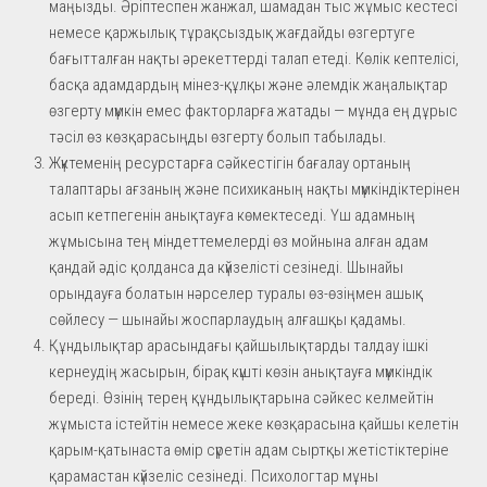
маңызды. Әріптеспен жанжал, шамадан тыс жұмыс кестесі
немесе қаржылық тұрақсыздық жағдайды өзгертуге
бағытталған нақты әрекеттерді талап етеді. Көлік кептелісі,
басқа адамдардың мінез-құлқы және әлемдік жаңалықтар
өзгерту мүмкін емес факторларға жатады — мұнда ең дұрыс
тәсіл өз көзқарасыңды өзгерту болып табылады.
Жүктеменің ресурстарға сәйкестігін бағалау ортаның
талаптары ағзаның және психиканың нақты мүмкіндіктерінен
асып кетпегенін анықтауға көмектеседі. Үш адамның
жұмысына тең міндеттемелерді өз мойнына алған адам
қандай әдіс қолданса да күйзелісті сезінеді. Шынайы
орындауға болатын нәрселер туралы өз-өзіңмен ашық
сөйлесу — шынайы жоспарлаудың алғашқы қадамы.
Құндылықтар арасындағы қайшылықтарды талдау ішкі
кернеудің жасырын, бірақ күшті көзін анықтауға мүмкіндік
береді. Өзінің терең құндылықтарына сәйкес келмейтін
жұмыста істейтін немесе жеке көзқарасына қайшы келетін
қарым-қатынаста өмір сүретін адам сыртқы жетістіктеріне
қарамастан күйзеліс сезінеді. Психологтар мұны