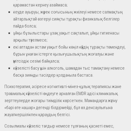
қарамастан кернеу азаймаса;
кеуде ауыруы, жүрек соғысының жиілеуі немесе салмақтың
айтарлықтай өзгеруі сияқты тұрақты физикалық белгілер
пайда болса;
ұйқы бұзылыстары ұзақ уақыт сақталып, ұйқы гигиенасы
арқылы түзелмесе;
екі аптадан астам уақыт бойы көңіл күйдің тұрақты төмендеуі,
бұрын ұнаған істерге қызығушылықтың жоғалуы және
үмітсіздік сезімі байқалса;
күйзелісті басу үшін алкоголь, шамадан тыс тамақтану немесе
басқа зиянды тәсілдер қолданыла бастаса.
Психотерапия, әсіресе когнитивті-мінез-құлық терапиясы және
травмалық күйзелісті өңдеуге арналған EMDR әдісі клиникалық
зерттеулерде жоғары тиімділік көрсеткен. Мамандарға жүгіну
«бәрі өте нашар» дегенді білдірмейді, бұл өз денсаулығына
жауапкершілікпен қараудың белгісі.
Созылмалы күйзеліс тағдыр немесе тұлғаның қасиеті емес,