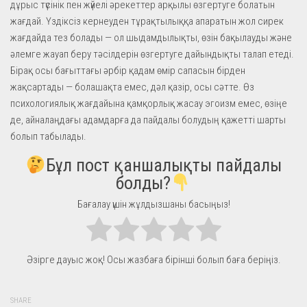
дұрыс түсінік пен жүйелі әрекеттер арқылы өзгертуге болатын
жағдай. Үздіксіз кернеуден тұрақтылыққа апаратын жол сирек
жағдайда тез болады — ол шыдамдылықты, өзін бақылауды және
әлемге жауап беру тәсілдерін өзгертуге дайындықты талап етеді.
Бірақ осы бағыттағы әрбір қадам өмір сапасын бірден
жақсартады — болашақта емес, дәл қазір, осы сәтте. Өз
психологиялық жағдайына қамқорлық жасау эгоизм емес, өзіңе
де, айналаңдағы адамдарға да пайдалы болудың қажетті шарты
болып табылады.
Бұл пост қаншалықты пайдалы
болды?
Бағалау үшін жұлдызшаны басыңыз!
Әзірге дауыс жоқ! Осы жазбаға бірінші болып баға беріңіз.
SHARE