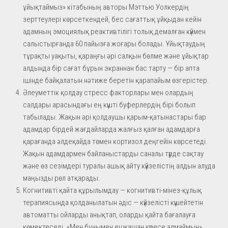
ұйықтаймыз» кітабының авторы Мэттью Уолкердің
зерттеулері көрсеткендей, бес сағаттық ұйқыдан кейін
адамның эмоциялық реактивтілігі толық демалған күймен
салыстырғанда 60 пайызға жоғары болады. Ұйықтаудың
тұрақты уақыты, қараңғы әрі салқын бөлме және ұйықтар
алдында бір сағат бұрын экраннан бас тарту — бір апта
ішінде байқалатын нәтиже беретін қарапайым өзгерістер.
Әлеуметтік қолдау стресс факторлары мен олардың
салдары арасындағы ең күшті буферлердің бірі болып
табылады. Жақын әрі қолдаушы қарым-қатынастары бар
адамдар бірдей жағдайларда жалғыз қалған адамдарға
қарағанда әлдеқайда төмен кортизол деңгейін көрсетеді.
Жақын адамдармен байланыстарды саналы түрде сақтау
және өз сезімдері туралы ашық айту күйзелістің алдын алуда
маңызды рөл атқарады.
Когнитивті қайта құрылымдау — когнитивті-мінез-құлық
терапиясында қолданылатын әдіс — күйзелісті күшейтетін
автоматты ойларды анықтап, оларды қайта бағалауға
көмектеседі. «Мен бұнымен ешқашан күресе алмаймын»