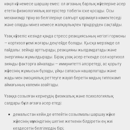
көңіл күй немесе шаршау емес: ол ағзаның барлық жүйелеріне әсер
ететін физиологиялық өзгерістер тізбегін іске қосады. Осы
механизмді түсіну өз белгілеріңе салғырт қарамауға көмектеседі
және оларды мінез немесе жалқаулықпен түсіндіруден сақтайды.
Ұзақ күйзеліс кезінде қанда стресс реакциясының негізгі гормоны
— кортизол үнемі жоғары деңгейде болады. Қысқа мерзімде ол
пайдалы: зейінді арттырады, реакцияны жылдамдатады және
энергияны жұмылдырады. Бірақ ұзақ әсер еткенде сол кортизол
зиянды факторға айналады — иммунитетті әлсіретеді, ас қорыту
жүйесінің жұмысын бұзады, ұйқы сапасын нашарлатады және
жады мен эмоциялық реттеуге жауап беретін мидың гиппокамп
аймағының көлемін азайтады.
Ұзаққа созылған кернеудің физикалық және психологиялық
салдары бүкіл ағзаға әсер етеді:
демалыстан кейін де өтпейтін созылмалы шаршау жүйке
жүйесінің мүмкіндігінің шегіне жеткенін білдіретін ең жиі
кездесетін белгілердің бірі;