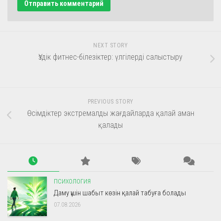
NEXT STORY
Үздік фитнес-білезіктер: үлгілерді салыстыру
PREVIOUS STORY
Өсімдіктер экстремалды жағдайларда қалай аман
қалады
ПСИХОЛОГИЯ
Даму үшін шабыт көзін қалай табуға болады
07.08.2026