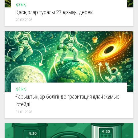
ҚЫЗЫҚ
Қасқырлар туралы 27 қызықты дерек
20.02.2026
ҚЫЗЫҚ
Ғарыштың әр бөлігінде гравитация қалай жұмыс
істейді
31.01.2026