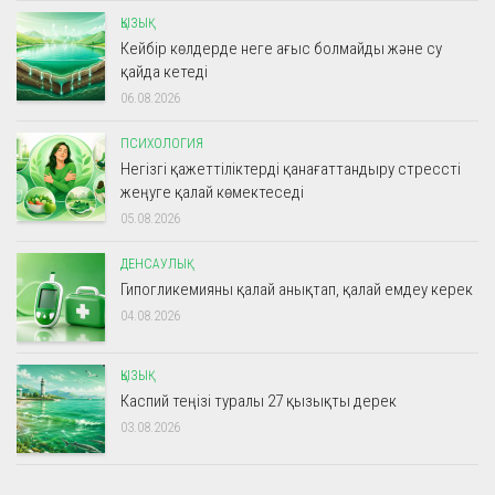
ҚЫЗЫҚ
Кейбір көлдерде неге ағыс болмайды және су
қайда кетеді
06.08.2026
ПСИХОЛОГИЯ
Негізгі қажеттіліктерді қанағаттандыру стрессті
жеңуге қалай көмектеседі
05.08.2026
ДЕНСАУЛЫҚ
Гипогликемияны қалай анықтап, қалай емдеу керек
04.08.2026
ҚЫЗЫҚ
Каспий теңізі туралы 27 қызықты дерек
03.08.2026