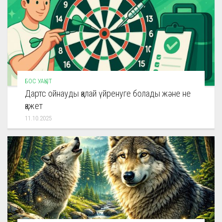
БОС УАҚЫТ
Дартс ойнауды қалай үйренуге болады және не
қажет
11.10.2025