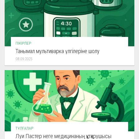
ПІКІРЛЕР
Танымал мультиварка үлгілеріне шолу
08.09.2025
ТҰЛҒАЛАР
Луи Пастер неге медицинаның құтқарушысы