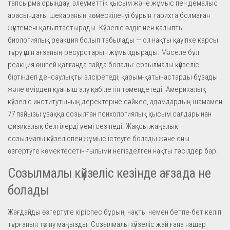
тапсырма орындау, әлеуметтік қысым және жұмыс пен демалыс
арасындағы шекараның көмескіленуі бұрын тарихта болмаған
жүктемені қалыптастырады. Күйзеліс өздігінен қалыпты
биологиялық реакция болып табылады — ол нақты қауіпке қарсы
тұру үшін ағзаның ресурстарын жұмылдырады. Мәселе бұл
реакция өшпей қалғанда пайда болады: созылмалы күйзеліс
біртіндеп денсаулықты әлсіретеді, қарым-қатынастарды бұзады
және өмірден қуаныш алу қабілетін төмендетеді. Америкалық
күйзеліс институтының деректеріне сәйкес, адамдардың шамамен
77 пайызы ұзаққа созылған психологиялық қысым салдарынан
физикалық белгілерді үнемі сезінеді. Жақсы жаңалық —
созылмалы күйзеліспен жұмыс істеуге болады және оны
өзгертуге көмектесетін ғылыми негізделген нақты тәсілдер бар.
Созылмалы күйзеліс кезінде ағзада не
болады
Жағдайды өзгертуге кіріспес бұрын, нақты немен бетпе-бет келіп
тұрғанын түсіну маңызды. Созылмалы күйзеліс жай ғана нашар