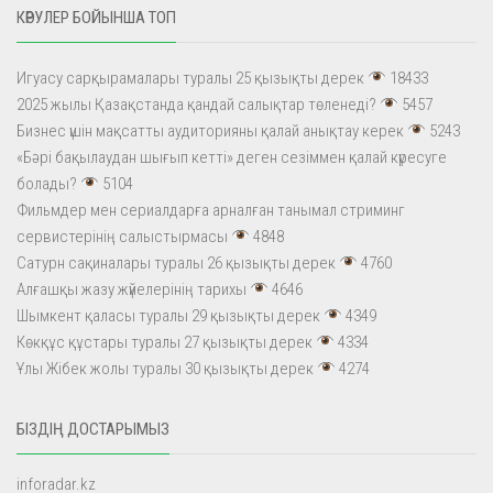
КӨРУЛЕР БОЙЫНША ТОП
Игуасу сарқырамалары туралы 25 қызықты дерек
18433
2025 жылы Қазақстанда қандай салықтар төленеді?
5457
Бизнес үшін мақсатты аудиторияны қалай анықтау керек
5243
«Бәрі бақылаудан шығып кетті» деген сезіммен қалай күресуге
болады?
5104
Фильмдер мен сериалдарға арналған танымал стриминг
сервистерінің салыстырмасы
4848
Сатурн сақиналары туралы 26 қызықты дерек
4760
Алғашқы жазу жүйелерінің тарихы
4646
Шымкент қаласы туралы 29 қызықты дерек
4349
Көкқұс құстары туралы 27 қызықты дерек
4334
Ұлы Жібек жолы туралы 30 қызықты дерек
4274
БІЗДІҢ ДОСТАРЫМЫЗ
inforadar.kz