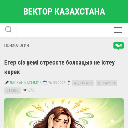
Skip
ВЕКТОР КАЗАХСТАНА
to
content
ПСИХОЛОГИЯ
0
Егер сіз үнемі стрессте болсаңыз не істеу
керек
ДАРХАН КАСЫМОВ
26.03.2026
АЛДЫН АЛУ
ДЕНСАУЛЫҚ
670
СТРЕСС