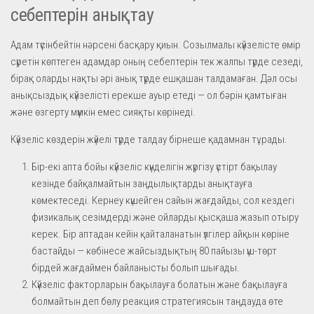
себептерін анықтау
Адам түсінбейтін нәрсені басқару қиын. Созылмалы күйзелісте өмір
сүретін көптеген адамдар оның себептерін тек жалпы түрде сезеді,
бірақ оларды нақты әрі анық түрде ешқашан талдамаған. Дәл осы
анықсыздық күйзелісті ерекше ауыр етеді — ол бәрін қамтыған
және өзгерту мүмкін емес сияқты көрінеді.
Күйзеліс көздерін жүйелі түрде талдау бірнеше қадамнан тұрады.
Бір-екі апта бойы күйзеліс күнделігін жүргізу үстірт бақылау
кезінде байқалмайтын заңдылықтарды анықтауға
көмектеседі. Кернеу күшейген сайын жағдайды, сол кездегі
физикалық сезімдерді және ойларды қысқаша жазып отыру
керек. Бір аптадан кейін қайталанатын үлгілер айқын көріне
бастайды — көбінесе жайсыздықтың 80 пайызы үш-төрт
бірдей жағдаймен байланысты болып шығады.
Күйзеліс факторларын бақылауға болатын және бақылауға
болмайтын деп бөлу реакция стратегиясын таңдауда өте