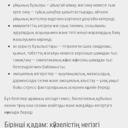
ұйқының бұзылуы — ұйықтай алмау, жиі ояну немесе тым
ерте ояну — тұйық шеңбер қалыптастырады, өйткені
ұйқының жетіспеуі өздігінен кортизол деңгейін көтереді;
иммунитеттің әлсіреуі жиі суық тиюмен, созылмалы
аурулардың асқынуымен және тіпті жеңіл жаралардың баяу
жазылуымен көрінеді;
ас қорыту бұзылыстары — тітіркенген ішек синдромы,
қыжыл, тәбеттің жоғалуы немесе керісінше шамадан тыс
тамақтану — симпатикалық жүйке жүйесінің шамадан тыс
белсенділігімен байланысты;
эмоциялық өзгерістер — ашуланшақтық, мазасыздық,
дәрменсіздік сезімі және эмоциялық алыстау — ұзақ уақыт
бойы стресс факторларының әсерінен күшейе береді.
Бұл белгілер адамның әлсіздігі емес, биологиялық құбылыс
екенін түсіну кінә сезімін азайтады және жағдайды өзгертуге
мүмкіндік береді.
Бірінші қадам: күйзелістің негізгі