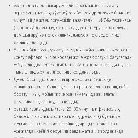
ұзартылған дем шығарумен диафрагмалық тыныс алу
парасимпатикалық жүйке жүйесін белсендіреді және бірнеше
минут ішінде жүрек соғу жиілігін азайтады — «4-7-8» техникасы
(төрт секунд дем алу, жеті секунд ұстап тұру, сегіз секунд
дем шығару) көптеген клиникалық зерттеулерде тиімді
екенін дәлелдеді;
бет пен білезікке суық су тигізу үшкіл жүйке арқылы әсер етіп,
«сүңгу рефлексін» іске қосады және жүрек соғуын баяулатады
— бұл әдіс диалектикалық мінез-құлық терапиясында шұғыл
тыныштандыру тәсілі ретінде қолданылады;
Джекобсон әдісі бойынша прогрессивті бұлшықет
релаксациясы — бұлшықет топтарын кезекпен керіп, кейін
босату — иық, мойын және жақ аймағында жиналатын
соматикалық кернеуді азайтады;
орташа қарқындылықтағы 20–30 минуттық физикалық
белсенділік артық кортизол мен адреналинді бұлшықет
жұмысының энергиясына айналдырады — сондықтан
жанжалдан кейінгі серуен диванда жатқаннан әлдеқайда