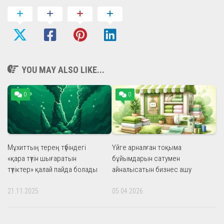
YOU MAY ALSO LIKE...
0
0
Мұхиттың терең түбіндегі
Үйге арналған тоқыма
«қара түтін шығаратын
бұйымдарын сатумен
түтіктер» қалай пайда болады
айналысатын бизнес ашу
21.11.2025
05.04.2026