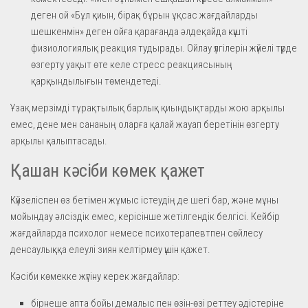
деген ой «Бұл қиын, бірақ бұрын ұқсас жағдайларды
шешкенмін» деген ойға қарағанда әлдеқайда күшті
физиологиялық реакция тудырады. Ойлау үлгілерін жүйелі түрде
өзгерту уақыт өте келе стресс реакциясының
қарқындылығын төмендетеді.
Ұзақ мерзімді тұрақтылық барлық қиындықтарды жою арқылы
емес, дене мен сананың оларға қалай жауап беретінін өзгерту
арқылы қалыптасады.
Қашан кәсіби көмек қажет
Күйзеліспен өз бетімен жұмыс істеудің де шегі бар, және мұны
мойындау әлсіздік емес, керісінше жетілгендік белгісі. Кейбір
жағдайларда психолог немесе психотерапевтпен сөйлесу
денсаулыққа елеулі зиян келтірмеу үшін қажет.
Кәсіби көмекке жүгіну керек жағдайлар:
бірнеше апта бойы демалыс пен өзін-өзі реттеу әдістеріне