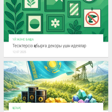
ҮЙ ЖӘНЕ БАҚША
Тесіктерсіз қабырға декоры үшін идеялар
12.07.2025
ҚЫЗЫҚ