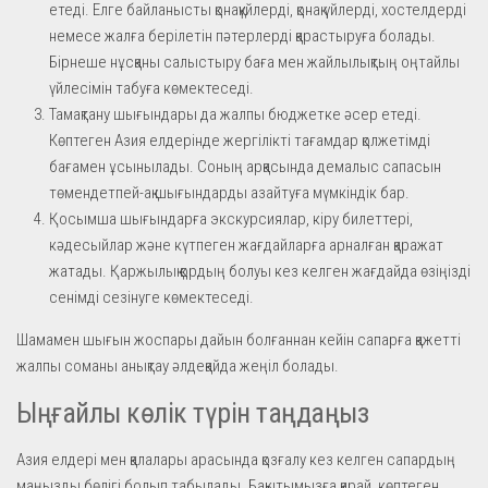
етеді. Елге байланысты қонақүйлерді, қонақ үйлерді, хостелдерді
немесе жалға берілетін пәтерлерді қарастыруға болады.
Бірнеше нұсқаны салыстыру баға мен жайлылықтың оңтайлы
үйлесімін табуға көмектеседі.
Тамақтану шығындары да жалпы бюджетке әсер етеді.
Көптеген Азия елдерінде жергілікті тағамдар қолжетімді
бағамен ұсынылады. Соның арқасында демалыс сапасын
төмендетпей-ақ шығындарды азайтуға мүмкіндік бар.
Қосымша шығындарға экскурсиялар, кіру билеттері,
кәдесыйлар және күтпеген жағдайларға арналған қаражат
жатады. Қаржылық қордың болуы кез келген жағдайда өзіңізді
сенімді сезінуге көмектеседі.
Шамамен шығын жоспары дайын болғаннан кейін сапарға қажетті
жалпы соманы анықтау әлдеқайда жеңіл болады.
Ыңғайлы көлік түрін таңдаңыз
Азия елдері мен қалалары арасында қозғалу кез келген сапардың
маңызды бөлігі болып табылады. Бақытымызға қарай, көптеген