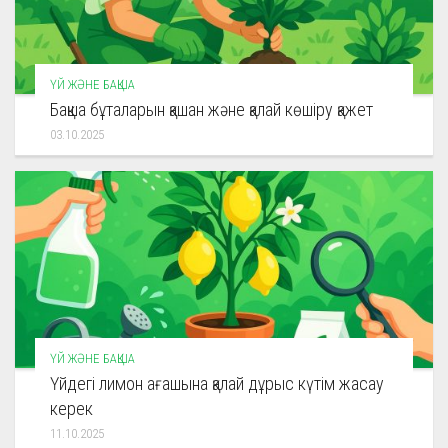
ҮЙ ЖӘНЕ БАҚША
Бақша бұталарын қашан және қалай көшіру қажет
03.10.2025
ҮЙ ЖӘНЕ БАҚША
Үйдегі лимон ағашына қалай дұрыс күтім жасау
керек
11.10.2025