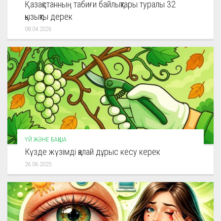
Қазақстанның табиғи байлықтары туралы 32
қызықты дерек
08.04.2026
ҮЙ ЖӘНЕ БАҚША
Күзде жүзімді қалай дұрыс кесу керек
26.06.2025