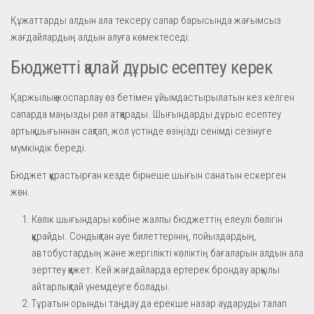
Құжаттарды алдын ала тексеру сапар барысында жағымсыз
жағдайлардың алдын алуға көмектеседі.
Бюджетті қалай дұрыс есептеу керек
Қаржылық жоспарлау өз бетімен ұйымдастырылатын кез келген
сапарда маңызды рөл атқарады. Шығындарды дұрыс есептеу
артық шығыннан сақтап, жол үстінде өзіңізді сенімді сезінуге
мүмкіндік береді.
Бюджет құрастырған кезде бірнеше шығын санатын ескерген
жөн.
Көлік шығындары көбіне жалпы бюджеттің елеулі бөлігін
құрайды. Сондықтан әуе билеттерінің, пойыздардың,
автобустардың және жергілікті көліктің бағаларын алдын ала
зерттеу қажет. Кей жағдайларда ертерек брондау арқылы
айтарлықтай үнемдеуге болады.
Тұратын орынды таңдау да ерекше назар аударуды талап