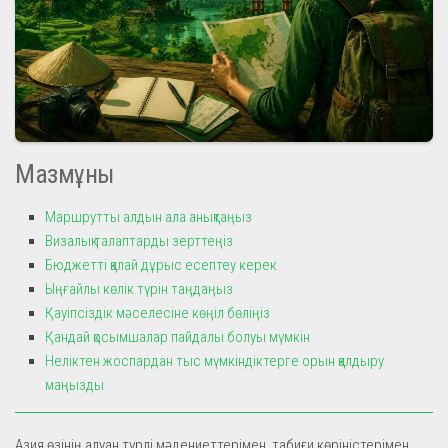
Мазмұны
Маршрутты алдын ала анықтаңыз
Визалық талаптарды зерттеңіз
Бюджетті қалай дұрыс есептеу керек
Ыңғайлы көлік түрін таңдаңыз
Қауіпсіздік мәселесіне көңіл бөліңіз
Қандай қосымшалар пайдалы болуы мүмкін
Неліктен жоспардан тыс мүмкіндіктерге орын қалдыру
маңызды
Азия өзінің алуан түрлі мәдениеттерімен, табиғи көріністерімен