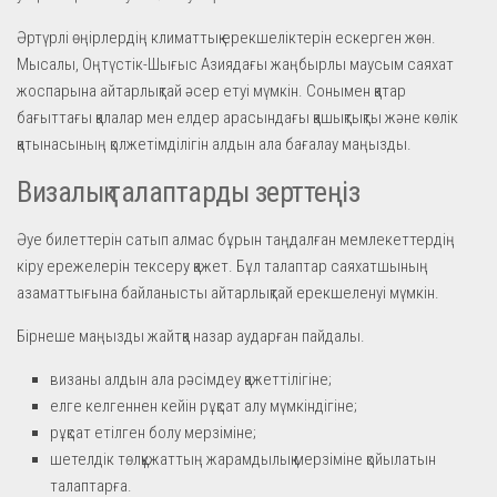
Әртүрлі өңірлердің климаттық ерекшеліктерін ескерген жөн.
Мысалы, Оңтүстік-Шығыс Азиядағы жаңбырлы маусым саяхат
жоспарына айтарлықтай әсер етуі мүмкін. Сонымен қатар
бағыттағы қалалар мен елдер арасындағы қашықтықты және көлік
қатынасының қолжетімділігін алдын ала бағалау маңызды.
Визалық талаптарды зерттеңіз
Әуе билеттерін сатып алмас бұрын таңдалған мемлекеттердің
кіру ережелерін тексеру қажет. Бұл талаптар саяхатшының
азаматтығына байланысты айтарлықтай ерекшеленуі мүмкін.
Бірнеше маңызды жайтқа назар аударған пайдалы.
визаны алдын ала рәсімдеу қажеттілігіне;
елге келгеннен кейін рұқсат алу мүмкіндігіне;
рұқсат етілген болу мерзіміне;
шетелдік төлқұжаттың жарамдылық мерзіміне қойылатын
талаптарға.