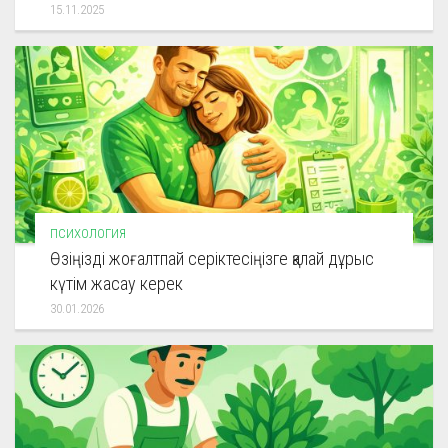
15.11.2025
ПСИХОЛОГИЯ
Өзіңізді жоғалтпай серіктесіңізге қалай дұрыс
күтім жасау керек
30.01.2026