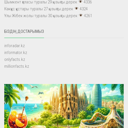
Шымкент қаласы туралы 29 қызықты дерек
4336
Көкқұс құстары туралы 27 қызықты дерек
4324
Ұлы Жібек жолы туралы 30 қызықты дерек
4261
БІЗДІҢ ДОСТАРЫМЫЗ
inforadar.kz
informator.kz
onlyfacts.kz
millionfacts.kz