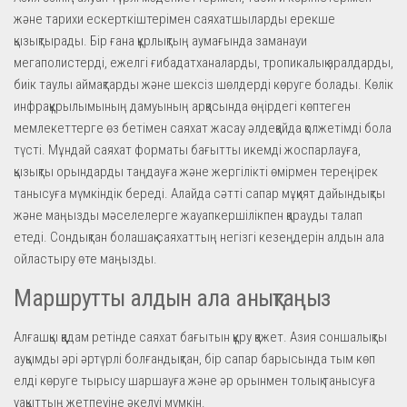
және тарихи ескерткіштерімен саяхатшыларды ерекше
қызықтырады. Бір ғана құрлықтың аумағында заманауи
мегаполистерді, ежелгі ғибадатханаларды, тропикалық аралдарды,
биік таулы аймақтарды және шексіз шөлдерді көруге болады. Көлік
инфрақұрылымының дамуының арқасында өңірдегі көптеген
мемлекеттерге өз бетімен саяхат жасау әлдеқайда қолжетімді бола
түсті. Мұндай саяхат форматы бағытты икемді жоспарлауға,
қызықты орындарды таңдауға және жергілікті өмірмен тереңірек
танысуға мүмкіндік береді. Алайда сәтті сапар мұқият дайындықты
және маңызды мәселелерге жауапкершілікпен қарауды талап
етеді. Сондықтан болашақ саяхаттың негізгі кезеңдерін алдын ала
ойластыру өте маңызды.
Маршрутты алдын ала анықтаңыз
Алғашқы қадам ретінде саяхат бағытын құру қажет. Азия соншалықты
ауқымды әрі әртүрлі болғандықтан, бір сапар барысында тым көп
елді көруге тырысу шаршауға және әр орынмен толық танысуға
уақыттың жетпеуіне әкелуі мүмкін.