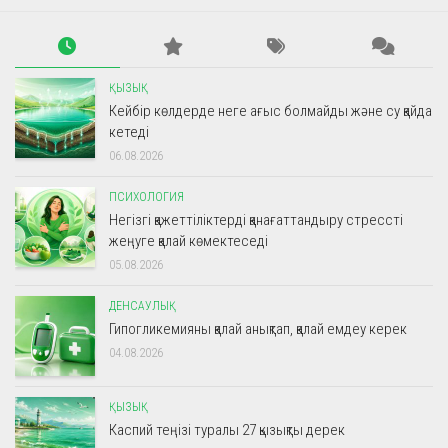
ҚЫЗЫҚ
Кейбір көлдерде неге ағыс болмайды және су қайда
кетеді
06.08.2026
ПСИХОЛОГИЯ
Негізгі қажеттіліктерді қанағаттандыру стрессті
жеңуге қалай көмектеседі
05.08.2026
ДЕНСАУЛЫҚ
Гипогликемияны қалай анықтап, қалай емдеу керек
04.08.2026
ҚЫЗЫҚ
Каспий теңізі туралы 27 қызықты дерек