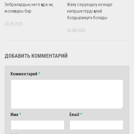
Зебралардың неге қара-ақ
Жаяу серуендеу кезінде
жолақтары бар
көпіршіктерді қалай
болдырмауға болады
20.05.2025
24.08.2025
ДОБАВИТЬ КОММЕНТАРИЙ
Комментарий
*
Имя
*
Email
*