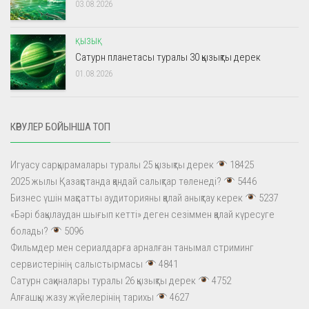
03.08.2026
ҚЫЗЫҚ
Сатурн планетасы туралы 30 қызықты дерек
01.08.2026
КӨРУЛЕР БОЙЫНША ТОП
Игуасу сарқырамалары туралы 25 қызықты дерек
18425
2025 жылы Қазақстанда қандай салықтар төленеді?
5446
Бизнес үшін мақсатты аудиторияны қалай анықтау керек
5237
«Бәрі бақылаудан шығып кетті» деген сезіммен қалай күресуге
болады?
5096
Фильмдер мен сериалдарға арналған танымал стриминг
сервистерінің салыстырмасы
4841
Сатурн сақиналары туралы 26 қызықты дерек
4752
Алғашқы жазу жүйелерінің тарихы
4627