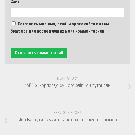
Сайт
Сохранить моё имя, email и адрес сайта в этом
браузере для последующих моих комментариев.
NEXT STORY
Кейбір жерлерде су неге өздігінен тұтанады
PREVIOUS STORY
Ибн Баттута саяхатшы ретінде несімен танымал