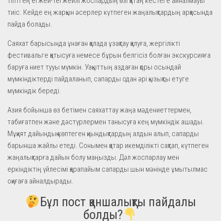
Тіпті ең егжей-тегжейлі жоспардың өзі қатаң кестеге айналмауы
тиіс. Кейде ең жарқын әсерлер күтпеген жаңалықтардың арқасында
пайда болады.
Саяхат барысында ұнаған қалада ұзақтау қалуға, жергілікті
фестивальге қатысуға немесе бұрын белгісіз болған экскурсияға
баруға ниет тууы мүмкін. Уақыттың аздаған қоры осындай
мүмкіндіктерді пайдаланып, сапарды одан әрі қызықты етуге
мүмкіндік береді.
Азия бойынша өз бетімен саяхаттау жаңа мәдениеттермен,
табиғатпен және дәстүрлермен танысуға кең мүмкіндік ашады.
Мұқият дайындық көптеген қиындықтардың алдын алып, сапарды
барынша жайлы етеді. Сонымен қатар икемділікті сақтап, күтпеген
жаңалықтарға дайын болу маңызды. Дәл жоспарлау мен
еркіндіктің үйлесімі қарапайым сапарды шын мәнінде ұмытылмас
оқиғаға айналдырады.
Бұл пост қаншалықты пайдалы
болды?