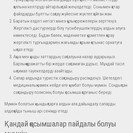
қалпына келтіруді айтарлықтай жеңілдетеді. Сонымен қатар
файлдарды бұлтты сақтау жүйесіне жүктеп қойған жөн.
Баратын елдегі негізгі мінез-құлық ережелерін зерттеңіз.
Жергілікті дәстүрлерді білу түсінбеушіліктердің алдын алуға
көмектеседі. Бұдан бөлек, мәдениетке құрметпен қарау
жергілікті тұрғындармен жағымды қарым-қатынас орнатуға
ықпал етеді.
Ақша мен құнды заттардың сақталуына назар аударыңыз.
Барлық қаражатты бір жерде сақтамаған дұрыс. Мұндай тәсіл
ықтимал тәуекелдерді азайтады.
Сапар алдында туристік сақтандыру рәсімдеңіз. Шетелдегі
медициналық көмек кейде өте қымбат болуы мүмкін. Сондықтан
сақтандыру полисінің болуы қосымша қорғаныс береді.
Мүмкін болатын қиындықтарға алдын ала дайындалу сапарды
әлдеқайда тыныш әрі сенімді етеді.
Қандай қосымшалар пайдалы болуы