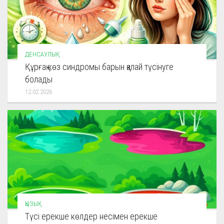
ДЕНСАУЛЫҚ
Құрғақ көз синдромы барын қалай түсінуге
болады
12.02.2026
ҚЫЗЫҚ
Түсі ерекше көлдер несімен ерекше