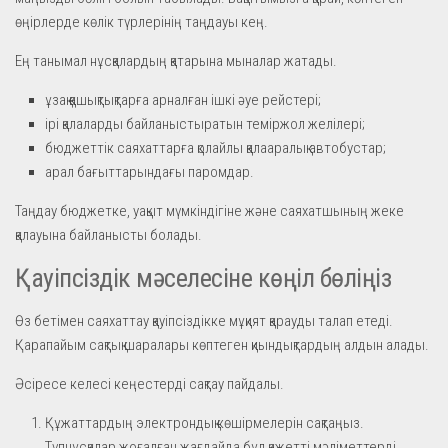
өңірлерде көлік түрлерінің таңдауы кең.
Ең танымал нұсқалардың қатарына мыналар жатады.
ұзақ қашықтықтарға арналған ішкі әуе рейстері;
ірі қалаларды байланыстыратын теміржол желілері;
бюджеттік саяхаттарға қолайлы қалааралық автобустар;
арал бағыттарындағы паромдар.
Таңдау бюджетке, уақыт мүмкіндігіне және саяхатшының жеке
қалауына байланысты болады.
Қауіпсіздік мәселесіне көңіл бөліңіз
Өз бетімен саяхаттау қауіпсіздікке мұқият қарауды талап етеді.
Қарапайым сақтық шаралары көптеген қиындықтардың алдын алады.
Әсіресе келесі кеңестерді сақтау пайдалы.
Құжаттардың электрондық көшірмелерін сақтаңыз.
Түпнұсқалар жоғалған жағдайда бұл қажетті мәліметтерді