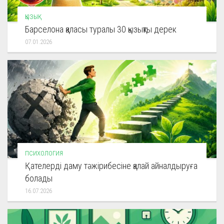
ҚЫЗЫҚ
Барселона қаласы туралы 30 қызықты дерек
07.01.2026
ПСИХОЛОГИЯ
Қателерді даму тәжірибесіне қалай айналдыруға
болады
16.07.2026