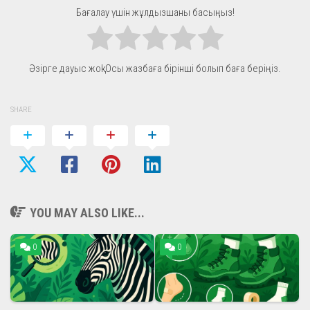
Бағалау үшін жұлдызшаны басыңыз!
Әзірге дауыс жоқ! Осы жазбаға бірінші болып баға беріңіз.
SHARE
YOU MAY ALSO LIKE...
0
0