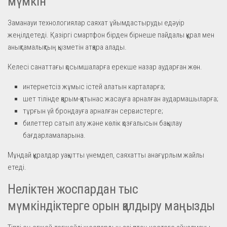
мүмкін
Заманауи технологиялар саяхат ұйымдастыруды едәуір
жеңілдетеді. Қазіргі смартфон бірден бірнеше пайдалы құрал мен
анықтамалықтың қызметін атқара алады.
Келесі санаттағы қосымшаларға ерекше назар аударған жөн.
интернетсіз жұмыс істей алатын карталарға;
шет тілінде қарым-қатынас жасауға арналған аудармашыларға;
тұрғын үй брондауға арналған сервистерге;
билеттер сатып алу және көлік қозғалысын бақылау
бағдарламаларына.
Мұндай құралдар уақытты үнемдеп, саяхатты анағұрлым жайлы
етеді.
Неліктен жоспардан тыс
мүмкіндіктерге орын қалдыру маңызды