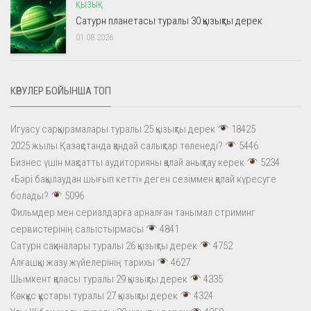
ҚЫЗЫҚ
Сатурн планетасы туралы 30 қызықты дерек
01.08.2026
КӨРУЛЕР БОЙЫНША ТОП
Игуасу сарқырамалары туралы 25 қызықты дерек
18425
2025 жылы Қазақстанда қандай салықтар төленеді?
5446
Бизнес үшін мақсатты аудиторияны қалай анықтау керек
5234
«Бәрі бақылаудан шығып кетті» деген сезіммен қалай күресуге
болады?
5096
Фильмдер мен сериалдарға арналған танымал стриминг
сервистерінің салыстырмасы
4841
Сатурн сақиналары туралы 26 қызықты дерек
4752
Алғашқы жазу жүйелерінің тарихы
4627
Шымкент қаласы туралы 29 қызықты дерек
4335
Көкқұс құстары туралы 27 қызықты дерек
4324