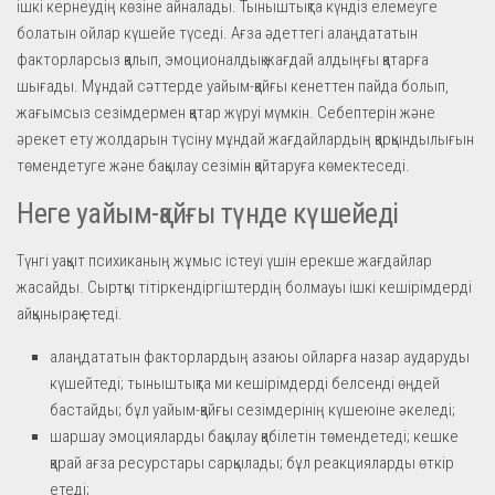
ішкі кернеудің көзіне айналады. Тыныштықта күндіз елемеуге
болатын ойлар күшейе түседі. Ағза әдеттегі алаңдататын
факторларсыз қалып, эмоционалдық жағдай алдыңғы қатарға
шығады. Мұндай сәттерде уайым-қайғы кенеттен пайда болып,
жағымсыз сезімдермен қатар жүруі мүмкін. Себептерін және
әрекет ету жолдарын түсіну мұндай жағдайлардың қарқындылығын
төмендетуге және бақылау сезімін қайтаруға көмектеседі.
Неге уайым-қайғы түнде күшейеді
Түнгі уақыт психиканың жұмыс істеуі үшін ерекше жағдайлар
жасайды. Сыртқы тітіркендіргіштердің болмауы ішкі кешірімдерді
айқынырақ етеді.
алаңдататын факторлардың азаюы ойларға назар аударуды
күшейтеді; тыныштықта ми кешірімдерді белсенді өңдей
бастайды; бұл уайым-қайғы сезімдерінің күшеюіне әкеледі;
шаршау эмоцияларды бақылау қабілетін төмендетеді; кешке
қарай ағза ресурстары сарқылады; бұл реакцияларды өткір
етеді;