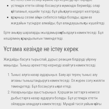
үстемдік ететін ойлар босаңсуға мүмкіндік бермейді; олар
қайталанып, күшейе түседі; бұл ұйықтауға кедергі келтіреді;
қорқыныш сезімі айқын себепсіз пайда болады; адам өз
жағдайын түсіндіре алмайды; бұл алаңдаушылықты күшейтеді.
Ерте анықтау шараларды жылдамырақ қабылдауға көмектеседі. Бұл
кешірімнің қарқындылығын төмендетеді.
Ұстама кезінде не істеу керек
Жағдайды басуға тырыспай, дұрыс реакция білдіруді үйрену
маңызды. Тыныш әрекеттер кернеуді азайтуға көмектеседі.
Тыныс алуға назар аударыңыз. Баяу әрі терең тыныс алу
ағзаны тыныштандыруға көмектеседі. Ол жүрек соғу жиілігін
төмендетеді. Бұл босаңсуға ықпал етеді.
Назарыңызды ауыстырыңыз. Қоршаған заттарға немесе
дыбыстарға назар аударуға болады. Бұл үстемдік ететін
ойлардан алаңдауға көмектеседі. Мұндай тәсіл уайым-қайғы