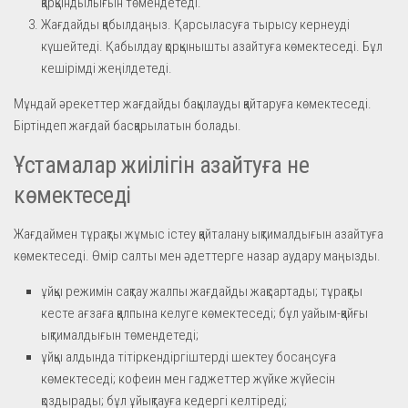
қарқындылығын төмендетеді.
Жағдайды қабылдаңыз. Қарсыласуға тырысу кернеуді
күшейтеді. Қабылдау қорқынышты азайтуға көмектеседі. Бұл
кешірімді жеңілдетеді.
Мұндай әрекеттер жағдайды бақылауды қайтаруға көмектеседі.
Біртіндеп жағдай басқарылатын болады.
Ұстамалар жиілігін азайтуға не
көмектеседі
Жағдаймен тұрақты жұмыс істеу қайталану ықтималдығын азайтуға
көмектеседі. Өмір салты мен әдеттерге назар аудару маңызды.
ұйқы режимін сақтау жалпы жағдайды жақсартады; тұрақты
кесте ағзаға қалпына келуге көмектеседі; бұл уайым-қайғы
ықтималдығын төмендетеді;
ұйқы алдында тітіркендіргіштерді шектеу босаңсуға
көмектеседі; кофеин мен гаджеттер жүйке жүйесін
қоздырады; бұл ұйықтауға кедергі келтіреді;