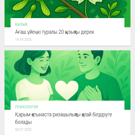
ҚЫЗЫҚ
Ағаш үйеңкі туралы 20 қызықты дерек
14.09.2025
ПСИХОЛОГИЯ
Қарым-қатынаста ризашылықты қалай білдіруге
болады
05.07.2025