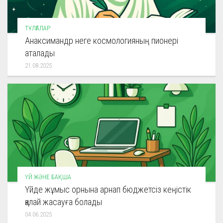
ТҰЛҒАЛАР
Анаксимандр неге космологияның пионері
аталады
21.08.2025
ҮЙ ЖӘНЕ БАҚША
Үйде жұмыс орнына арнап бюджетсіз кеңістік
қалай жасауға болады
04.06.2025