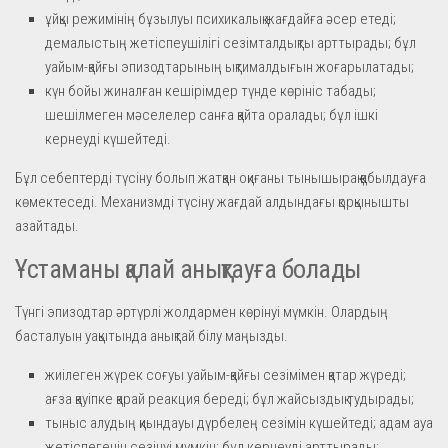
ұйқы режимінің бұзылуы психикалық жағдайға әсер етеді;
демалыстың жетіспеушілігі сезімталдықты арттырады; бұл
уайым-қайғы эпизодтарының ықтималдығын жоғарылатады;
күн бойы жиналған кешірімдер түнде көрініс табады;
шешілмеген мәселелер санға қайта оралады; бұл ішкі
кернеуді күшейтеді.
Бұл себептерді түсіну болып жатқан оқиғаны тынышырақ қабылдауға
көмектеседі. Механизмді түсіну жағдай алдындағы қорқынышты
азайтады.
Ұстаманы қалай анықтауға болады
Түнгі эпизодтар әртүрлі жолдармен көрінуі мүмкін. Олардың
басталуын уақытында анықтай білу маңызды.
жиілеген жүрек соғуы уайым-қайғы сезімімен қатар жүреді;
ағза қауіпке қарай реакция береді; бұл жайсыздық тудырады;
тыныс алудың қиындауы дүрбелең сезімін күшейтеді; адам ауа
жетіспегенін сезінуі мүмкін; бұл кернеуді арттырады;