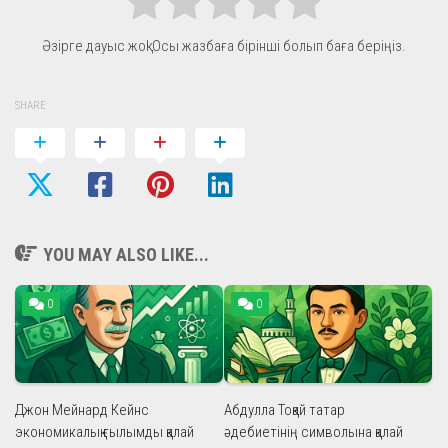
Әзірге дауыс жоқ! Осы жазбаға бірінші болып баға беріңіз.
SHARE
YOU MAY ALSO LIKE...
0
0
Джон Мейнард Кейнс
Абдулла Тоқай татар
экономикалық ғылымды қалай
әдебиетінің символына қалай