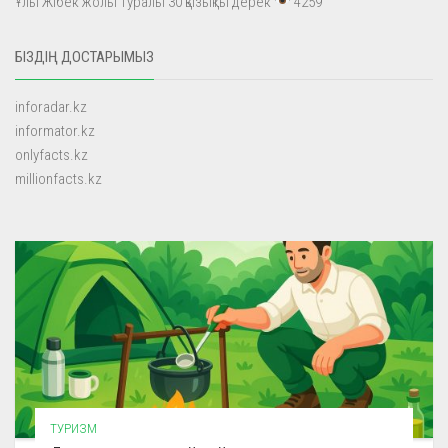
Ұлы Жібек жолы туралы 30 қызықты дерек
4259
БІЗДІҢ ДОСТАРЫМЫЗ
inforadar.kz
informator.kz
onlyfacts.kz
millionfacts.kz
ТУРИЗМ