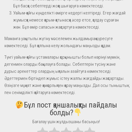
Бұл басқа себептерді жоққа шығаруға көмектеседі.
Уайым-қайғы күнделікті өмірге кедергі келтіреді. Егер жағдай
жұмысқа немесе қарым-қатынасқа әсер етсе, қолдау сұраған
жөн. Бұл өмір сапасын жақсартуға көмектеседі.
Маманға уақытылы жүгіну мәселемен жылдамырақ күресуге
көмектеседі. Бұл қалпына келу жолындағы маңызды қадам.
Түнгі уайым-қайғы ұстамалары қорқынышты болып көрінуі мүмкін,
дегенмен оларды бақылауға болады. Себептерін түсіну және
дұрыс әрекеттер олардың ықпалын азайтуға көмектеседі.
Әдеттермен біртіндеп жұмыс істеу жалпы жағдайды жақсартады.
Өзіңізге мұқият және қамқорлықпен қарау маңызды. Дәл осы тыныштық
пен сенімділікті қайтаруға көмектеседі.
Бұл пост қаншалықты пайдалы
болды?
Бағалау үшін жұлдызшаны басыңыз!