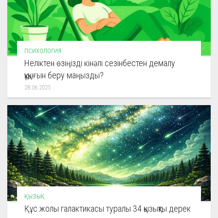
ПСИХОЛОГИЯ
Неліктен өзіңізді кінәлі сезінбестен демалу
құқығын беру маңызды?
28.06.2025
ҚЫЗЫҚ
Құс жолы галактикасы туралы 34 қызықты дерек