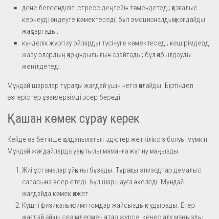
дене белсенділігі стресс деңгейін төмендетеді; қозғалыс
кернеуді өңдеуге көмектеседі; бұл эмоционалдық жағдайды
жақсартады;
күнделік жүргізу ойларды түсінуге көмектеседі; кешірімдерді
жазу олардың қарқындылығын азайтады; бұл қабылдауды
жеңілдетеді.
Мұндай шаралар тұрақты жағдай үшін негіз қалайды. Біртіндеп
өзгерістер ұзақ мерзімді әсер береді.
Қашан көмек сұрау керек
Кейде өз бетінше қолданылатын әдістер жеткіліксіз болуы мүмкін.
Мұндай жағдайларда уақытылы маманға жүгіну маңызды.
Жиі ұстамалар ұйқыны бұзады. Тұрақты эпизодтар демалыс
сапасына әсер етеді. Бұл шаршауға әкеледі. Мұндай
жағдайда көмек қажет.
Күшті физикалық симптомдар жайсыздық тудырады. Егер
жағдай айқын сезімдермен қатар жүрсе, кеңес алу маңызды.