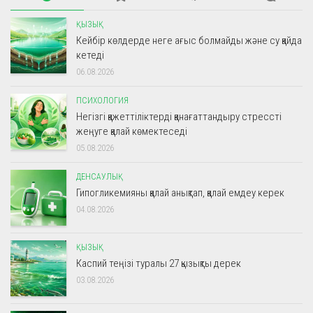
ҚЫЗЫҚ
Кейбір көлдерде неге ағыс болмайды және су қайда
кетеді
06.08.2026
ПСИХОЛОГИЯ
Негізгі қажеттіліктерді қанағаттандыру стрессті
жеңуге қалай көмектеседі
05.08.2026
ДЕНСАУЛЫҚ
Гипогликемияны қалай анықтап, қалай емдеу керек
04.08.2026
ҚЫЗЫҚ
Каспий теңізі туралы 27 қызықты дерек
03.08.2026