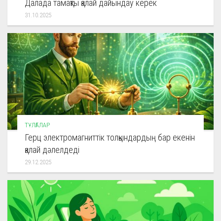
Далада тамақты қалай дайындау керек
31.10.2025
ТҰЛҒАЛАР
Герц электромагниттік толқындардың бар екенін
қалай дәлелдеді
29.12.2025