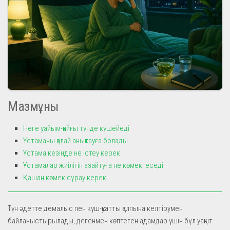
Мазмұны
Неге уайым-қайғы түнде күшейеді
Ұстаманы қалай анықтауға болады
Ұстама кезінде не істеу керек
Ұстамалар жиілігін азайтуға не көмектеседі
Қашан көмек сұрау керек
Түн әдетте демалыс пен күш-қуатты қалпына келтірумен
байланыстырылады, дегенмен көптеген адамдар үшін бұл уақыт