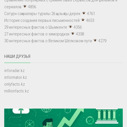
сериалов
4856
Сатурн сақиналары туралы 26 қызықты дерек
4761
История создания первых письменностей
4653
29 интересных фактов о Шымкенте
4356
27 интересных фактов о зимородках
4338
30 интересных фактов о Великом Шёлковом пути
4279
НАШИ ДРУЗЬЯ
inforadar.kz
informator.kz
onlyfacts.kz
millionfacts.kz