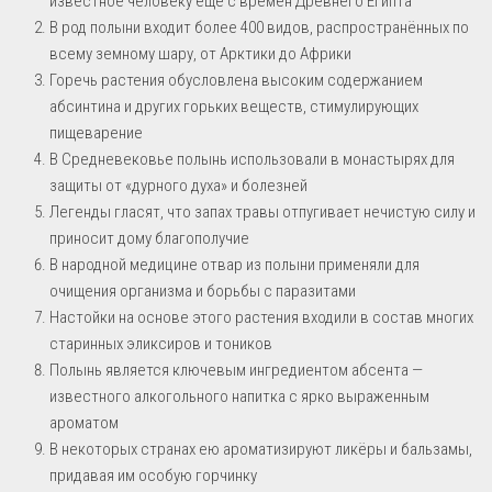
известное человеку ещё с времён Древнего Египта
В род полыни входит более 400 видов, распространённых по
всему земному шару, от Арктики до Африки
Горечь растения обусловлена высоким содержанием
абсинтина и других горьких веществ, стимулирующих
пищеварение
В Средневековье полынь использовали в монастырях для
защиты от «дурного духа» и болезней
Легенды гласят, что запах травы отпугивает нечистую силу и
приносит дому благополучие
В народной медицине отвар из полыни применяли для
очищения организма и борьбы с паразитами
Настойки на основе этого растения входили в состав многих
старинных эликсиров и тоников
Полынь является ключевым ингредиентом абсента —
известного алкогольного напитка с ярко выраженным
ароматом
В некоторых странах ею ароматизируют ликёры и бальзамы,
придавая им особую горчинку