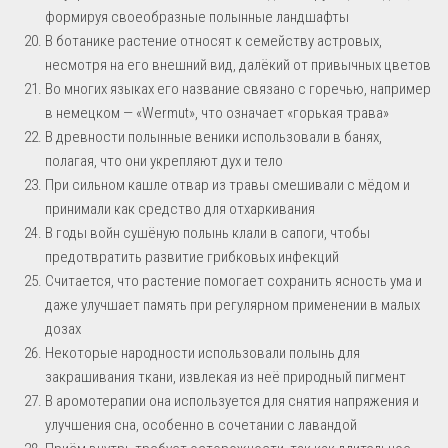
формируя своеобразные полынные ландшафты
В ботанике растение относят к семейству астровых,
несмотря на его внешний вид, далёкий от привычных цветов
Во многих языках его название связано с горечью, например
в немецком — «Wermut», что означает «горькая трава»
В древности полынные веники использовали в банях,
полагая, что они укрепляют дух и тело
При сильном кашле отвар из травы смешивали с мёдом и
принимали как средство для отхаркивания
В годы войн сушёную полынь клали в сапоги, чтобы
предотвратить развитие грибковых инфекций
Считается, что растение помогает сохранить ясность ума и
даже улучшает память при регулярном применении в малых
дозах
Некоторые народности использовали полынь для
закрашивания ткани, извлекая из неё природный пигмент
В аромотерапии она используется для снятия напряжения и
улучшения сна, особенно в сочетании с лавандой