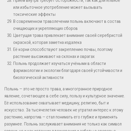
Приём внутрь требует осторожности, так как длительное
или избыточное употребление может вызывать
токсические эффекты
В современном траволечении полынь включают в состав
очищающих и укрепляющих сборов
Цветущая трава привлекает внимание своей серебристой
окраской, которая заметна издалека
Её корни способствуют закреплению почвы, поэтому
растение высаживают на склонах и оврагах
Полынь продолжает изучаться учёными в области
фармакологии и экологии благодаря своей устойчивости и
биологической активности
Полынь — это не просто трава, а многогранное природное
явление, сочетающее в себе силу, пользу и культурное значение.
Её использование охватывает медицину, религию, быт и
искусство. За тысячелетия человек не утратил интерес к этому
растению, напротив — стал понимать его глубже и применять
разумнее. Полынь заслуживает внимания не только как символ
горечи, но и как источник вдохновения и заботы о здоровье.