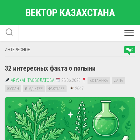
Перейти
ВЕКТОР КАЗАХСТАНА
к
содержанию
ИНТЕРЕСНОЕ
0
32 интересных факта о полыни
АРУЖАН ТАСБОЛАТОВА
28.06.2025
БОТАНИКА
ДАЛА
2647
ЖУСАН
ӨСІМДІКТЕР
ФАКТІЛЕР