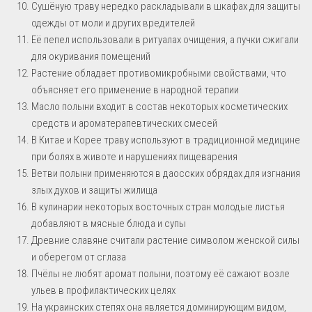
Сушёную траву нередко раскладывали в шкафах для защиты
одежды от моли и других вредителей
Её пепел использовали в ритуалах очищения, а пучки сжигали
для окуривания помещений
Растение обладает противомикробными свойствами, что
объясняет его применение в народной терапии
Масло полыни входит в состав некоторых косметических
средств и ароматерапевтических смесей
В Китае и Корее траву используют в традиционной медицине
при болях в животе и нарушениях пищеварения
Ветви полыни применяются в даосских обрядах для изгнания
злых духов и защиты жилища
В кулинарии некоторых восточных стран молодые листья
добавляют в мясные блюда и супы
Древние славяне считали растение символом женской силы
и оберегом от сглаза
Пчёлы не любят аромат полыни, поэтому её сажают возле
ульев в профилактических целях
На украинских степях она является доминирующим видом,