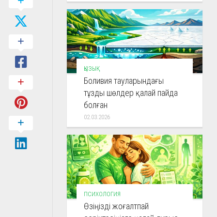
ҚЫЗЫҚ
Боливия тауларындағы
тұзды шөлдер қалай пайда
болған
02.03.2026
ПСИХОЛОГИЯ
Өзіңізді жоғалтпай