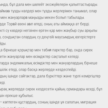
нда, бұл дала мен шөлейт экожүйелерін қалыптастырады.
 аймағы тұзды көлдері мен тұзды жерлерімен танымал, олар
 мен жануарларға маңызды мекен болып табылады.
рде Торғай өзені ағып өтеді, оның аты аймаққа ат берді.
ікті су көздері негізінен еріген қар мен жаңбыр суы арқылы
, сондықтан олардың су деңгейі маусымдық өзгерістерге
йды.
да бірнеше қорықтар мен табиғи парктер бар, онда сирек
етін жануарлар мен өсімдіктер сақталып келеді.
арда эндемикалық өсімдіктер мен жануарлардың бірнеше
іршілік етеді, олар басқа жерлерде кездеспейді.
дың ішінде сайгактар, дала бүркіттері және түрлі кеміргіштер
еді.
ырақ жерлерде сирек кездесетін қайың ормандары өседі, бұл
шін ерекше құбылыс.
 — көптеген құстардың, соның ішінде ұя салатын, миграция