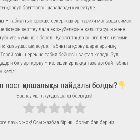
тты қорғауға бағытталған шараларды күшейтуде.
ығы – табиғаттың ерекше ескерткіші әрі тарихи маңызды аймақ.
еліктерін зерттеу дала экожүйелерінің қалыптасуын және
үсінуге мүмкіндік береді. Қазіргі таңда өңірге деген ғылыми
тік қызығушылық өсуде. Табиғатты қорғау шараларының
орғай өзінің ерекше табиғи бейнесін сақтап келеді. Бұл
дірін білу әрі қорғау – келешек ұрпаққа таза әрі бай табиғат
 кепілі.
л пост қаншалықты пайдалы болды?
Бағалау үшін жұлдызшаны басыңыз!
рге дауыс жоқ! Осы жазбаға бірінші болып баға беріңіз.