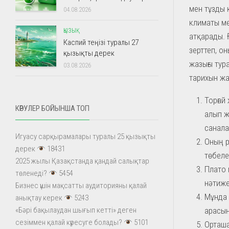
мен тұзды к
04.08.2026
климаты м
ҚЫЗЫҚ
атқарады. 
Каспий теңізі туралы 27
зерттеп, о
қызықты дерек
жазығы тур
03.08.2026
тарихын жа
Торғай
КӨРУЛЕР БОЙЫНША ТОП
алып ж
санала
Игуасу сарқырамалары туралы 25 қызықты
Оның ре
дерек
18431
төбеле
2025 жылы Қазақстанда қандай салықтар
Плато 
төленеді?
5454
нәтиже
Бизнес үшін мақсатты аудиторияны қалай
Мұнда 
анықтау керек
5243
арасын
«Бәрі бақылаудан шығып кетті» деген
сезіммен қалай күресуге болады?
5101
Орташа