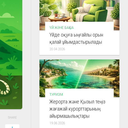
ҮЙ ЖӘНЕ БАҚША
Үйде оқуға ыңғайлы орын
қалай ұйымдастырылады
20.04.2026
ТУРИЗМ
Жерорта және Қызыл теңіз
жағажай курорттарының
айырмашылықтары
SHARE
19.06.2026