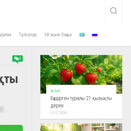
уризм
Тұлғалар
Үй және бақша
0
ықты
ҚЫЗЫҚ
Бүлдірген туралы 21 қызықты
дерек
РТ
07.07.2026