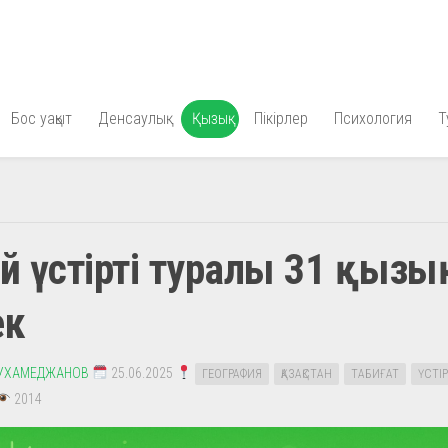
Бос уақыт
Денсаулық
Қызық
Пікірлер
Психология
Т
ай үстірті туралы 31 қыз
ек
УХАМЕДЖАНОВ
25.06.2025
ГЕОГРАФИЯ
ҚАЗАҚСТАН
ТАБИҒАТ
ҮСТІ
2014