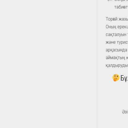
табиға
Торғай жаз
Оның ерекш
сақталуын т
және турис
арқасында Т
аймақтың қа
қалдырудың
Бұ
Әзі