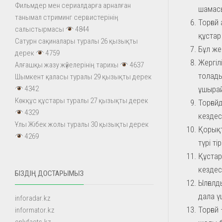
Фильмдер мен сериалдарға арналған
шамасы
танымал стриминг сервистерінің
Торғай
салыстырмасы
4844
құстар
Сатурн сақиналары туралы 26 қызықты
Бұл же
дерек
4759
Жергіл
Алғашқы жазу жүйелерінің тарихы
4637
толады
Шымкент қаласы туралы 29 қызықты дерек
ұшыра
4342
Көкқұс құстары туралы 27 қызықты дерек
Торғай
4329
кездес
Ұлы Жібек жолы туралы 30 қызықты дерек
Қорықт
4269
түрі т
Құстар
кездес
БІЗДІҢ ДОСТАРЫМЫЗ
Ылғалд
дала ү
inforadar.kz
Торғай
informator.kz