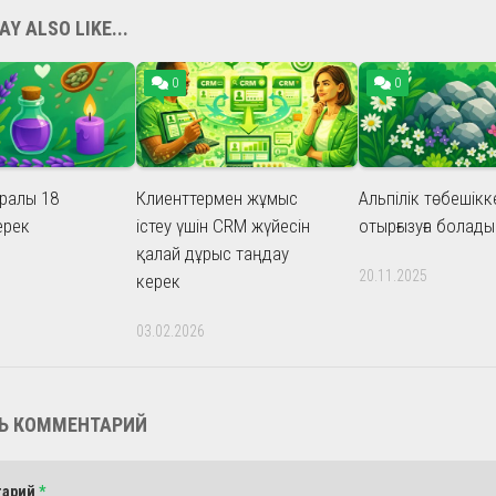
Y ALSO LIKE...
0
0
ралы 18
Клиенттермен жұмыс
Альпілік төбешікк
ерек
істеу үшін CRM жүйесін
отырғызуға болады
қалай дұрыс таңдау
20.11.2025
керек
03.02.2026
Ь КОММЕНТАРИЙ
тарий
*