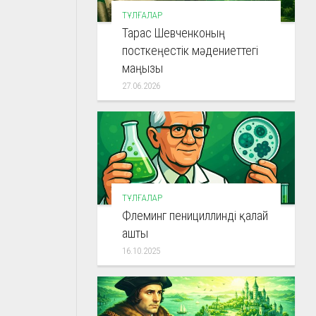
ТҰЛҒАЛАР
Тарас Шевченконың
посткеңестік мәдениеттегі
маңызы
27.06.2026
ТҰЛҒАЛАР
Флеминг пенициллинді қалай
ашты
16.10.2025