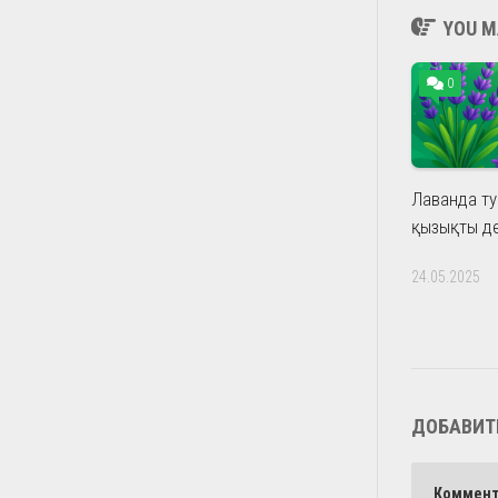
YOU MA
0
Лаванда ту
қызықты д
24.05.2025
ДОБАВИТ
Коммен