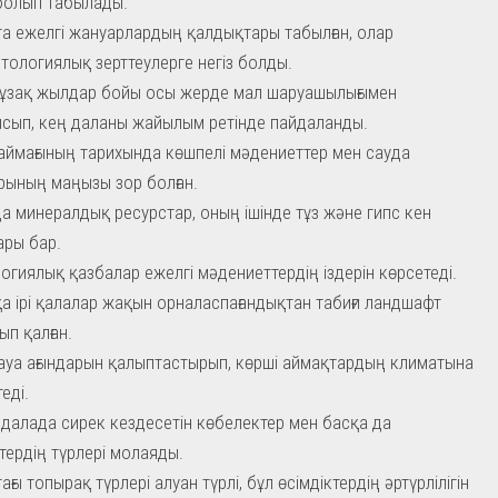
болып табылады.
а ежелгі жануарлардың қалдықтары табылған, олар
тологиялық зерттеулерге негіз болды.
ұзақ жылдар бойы осы жерде мал шаруашылығымен
сып, кең даланы жайылым ретінде пайдаланды.
 аймағының тарихында көшпелі мәдениеттер мен сауда
ының маңызы зор болған.
а минералдық ресурстар, оның ішінде тұз және гипс кен
ры бар.
огиялық қазбалар ежелгі мәдениеттердің іздерін көрсетеді.
а ірі қалалар жақын орналаспағандықтан табиғи ландшафт
ып қалған.
 ауа ағындарын қалыптастырып, көрші аймақтардың климатына
еді.
далада сирек кездесетін көбелектер мен басқа да
тердің түрлері молаяды.
ғы топырақ түрлері алуан түрлі, бұл өсімдіктердің әртүрлілігін