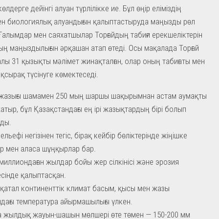
өлдерге дейінгі алуан түрлілікке ие. Бұл өңір еліміздің
ен биологиялық алуандығын қалыптастыруда маңызды рөл
Ғалымдар мен саяхатшылар Торғайдың табиғи ерекшеліктерін
ның маңыздылығын әрқашан атап өтеді. Осы мақалада Торғай
алы 31 қызықты мәлімет жинақталған, олар оның табиғаты мен
қсырақ түсінуге көмектеседі.
 жазығы шамамен 250 мың шаршы шақырымнан астам аумақты
атыр, бұл Қазақстандағы ең ірі жазықтардың бірі болып
ды.
льефі негізінен тегіс, бірақ кейбір бөліктерінде жіңішке
р мен аласа шұңқырлар бар.
миллиондаған жылдар бойы жер сілкінісі және эрозия
сінде қалыптасқан.
қатал континенттік климат басым, қысы мен жазы
дағы температура айырмашылығы үлкен.
 жылдық жауын-шашын мөлшері өте төмен — 150-200 мм