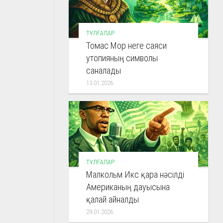
ТҰЛҒАЛАР
Томас Мор неге саяси
утопияның символы
саналады
13.01.2026
ТҰЛҒАЛАР
Малкольм Икс қара нәсілді
Американың дауысына
қалай айналды
29.01.2026