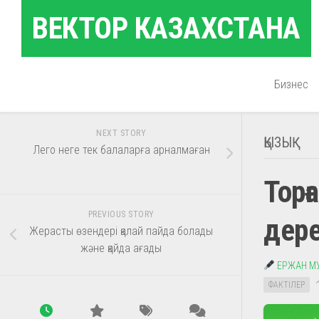
Skip
ВЕКТОР КАЗАХСТАНА
to
content
Бизнес
NEXT STORY
ҚЫЗЫҚ
Лего неге тек балаларға арналмаған
Торғ
PREVIOUS STORY
дер
Жерасты өзендері қалай пайда болады
және қайда ағады
ЕРЖАН М
ФАКТІЛЕР