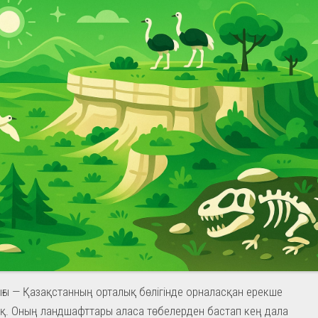
ығы — Қазақстанның орталық бөлігінде орналасқан ерекше
ақ. Оның ландшафттары аласа төбелерден бастап кең дала