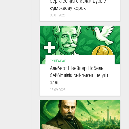
серіктесіңізге қалай дұрыс
күтім жасау керек
30.01.2026
ТҰЛҒАЛАР
Альберт Швейцер Нобель
бейбітшілік сыйлығын не үшін
алды
18.09.2025