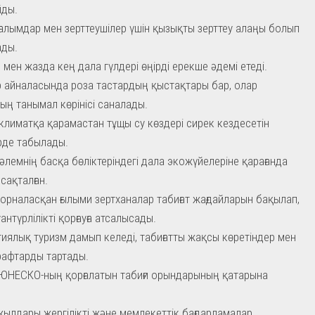
йды.
 ғалымдар мен зерттеушілер үшін қызықты зерттеу алаңы болып
ады.
 мен жазда кең дала гүлдері өңірді ерекше әдемі етеді.
 айналасында роза тастардың қыстақтары бар, олар
ың танымал көрінісі саналады.
климатқа қарамастан тұщы су көздері сирек кездесетін
рде табылады.
әлемнің басқа бөліктеріндегі дала экожүйелеріне қарағанда
сақталған.
орналасқан ғылыми зертханалар табиғат жағдайларын бақылап,
антүрлілікті қорғауға атсалысады.
иялық туризм дамып келеді, табиғатты жақсы көретіндер мен
афтарды тартады.
 ЮНЕСКО-ның қорғалатын табиғи орындарының қатарына
жылдары жергілікті және мемлекеттік бағдарламалар