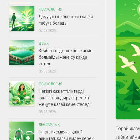
ПСИХОЛОГИЯ
Даму үшін шабыт көзін қалай
табуға болады
07.08.2026
ҚЫЗЫҚ
Кейбір көлдерде неге ағыс
болмайды және су қайда
кетеді
06.08.2026
ПСИХОЛОГИЯ
Негізгі қажеттіліктерді
қанағаттандыру стрессті
жеңуге қалай көмектеседі
05.08.2026
ДЕНСАУЛЫҚ
Торғай жаз
Гипогликемияны қалай
табиғи айм
анықтап, қалай емдеу керек