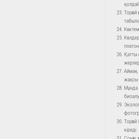
қолда
Торғай
табыл
Көктем
Көлдер
платон
Қатты 
жерле
Аймақ 
жақсы 
Мұнда 
биоалу
Эколог
фотогр
Торғай
кіреді.
Соңғы 