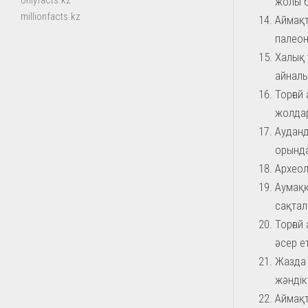
onlyfacts.kz
жолы 
millionfacts.kz
Аймақт
палеон
Халық 
айналы
Торғай
жолдар
Ауданд
орында
Археол
Аумаққ
сақтал
Торғай
әсер ет
Жазда 
жәндік
Аймақта