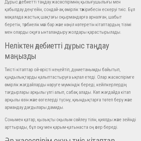
Дұрыс әдебиетті таңдау жасөспірімнің қызығушылығы мен
қабылдау деңгейін, сондай-ақ өмірлік тәжірибесін ескеруі тиіс. Бұл
мақалада жастық шақтағы оқырмандарға арналған, шабыт
беретін, тәрбиелік мәні бар және көңіл көтеретін кітаптардың тізімі
мен оларды оқуға ынталандыру жолдары қарастырылады.
Неліктен әдебиетті дұрыс таңдау
маңызды
Тиісті кітаптар ой-өрісті кеңейтіп, дүниетанымды байытып,
құндылықтарды қалыптастыруға ықпал етеді. Олар жасөспірімге
өмірлік жағдайларды көруге мүмкіндік береді, кейіпкерлердің
тағдырлары арқылы үлгі алып, сабақ алады. Көп жағдайда кітап
арқылы өзін және өзгелерді түсіну, қиындықтарға төтеп беру және
армандау дағдылары дамиды.
Сонымен қатар, қызықты оқылым сөйлеу тілін, қиялды және зейінді
арттырады, бұл оқу мен қарым-қатынаста оң әсер береді.
Әр жасөспірім оқуы тиіс кітаптар