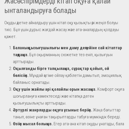
Жасөспірімдерді кітап оқуға қалай
ынталандыруға болады
Оқуды әдетке айналдыру үшін кітап оқу қызықты әрі жеңіл болуы
тиіс. Бұл үшін дұрыс жағдай жасау және ата-аналардың қолдауы
қажет.
Баланың қызығушылығы мен даму деңгейіне сай кітаптар
таңдаңыз.
Бұл оқырманның сюжетке тез еніп, қызығуын
арттырады.
Оқылғанды бірге талқылаңыз, сұрақтар қойып, ой
бөлісіңіз.
Мұндай әңгіме ойлау қабілетін дамытып, эмоциялық
байланыс орнатады.
Оқу үшін жайлы әрі қолайлы орын жасаңыз.
Комфорт оқуға
шоғырлануға көмектеседі және кітапқа деген
қызығушылықты арттырады.
Әртүрлі жанрларды оқуға ұсыныс беріңіз.
Жаңа бағыттар
танып, өзіне ұнаған тақырыптарды табуға мүмкіндік береді.
Өзіңіз мысал болыңыз.
Егер ата-ана кітап оқуды ұнатады, бала