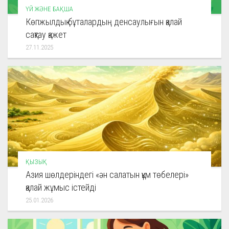
ҮЙ ЖӘНЕ БАҚША
Көпжылдық бұталардың денсаулығын қалай
сақтау қажет
27.11.2025
ҚЫЗЫҚ
Азия шөлдеріндегі «ән салатын құм төбелері»
қалай жұмыс істейді
25.01.2026