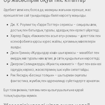
Әдебиет әлемі кең болса да, мазмұны жағынан ерекше, жас
ерекшелігіне сай туындыларды бөліп көрсету маңызды.
Дж. К. Роулингтің «Гарри Поттер» сериясы – сиқырлы әлем,
достық пен батылдық туралы, адалдық пен ерлікті үйретеді;
Харпер Лидің «Көкжиектен асып өту» романы – әділеттілік пен
ксенофобияға қарсы күрес жайлы, қоғамның мәселелерін
ашады;
Джон Гриннің «Жұлдыздар кінәлі» шығармасы – махаббат пен
өмірдің мәні туралы нәзік әңгіме, әр сәттің құндылығын көрсетеді;
Джером Сэлинджердің «Жүніктің көкжиегі» – бунт пен өзін-өзі
іздеудің көрінісі, жасөспірімнің ішкі күйін сипаттайды;
Рик Янсидің «Бесінші толқын» – шытырман оқиғалы
фантастика, жұмбақ пен адреналинді сүйетіндерге арналған.
Бұл тізім әркімнің талғамы мен қызығушылығына қарай
толықтырылуы мүмкін.