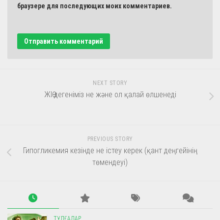
браузере для последующих моих комментариев.
NEXT STORY
ЖІӨ дегеніміз не және ол қалай өлшенеді
PREVIOUS STORY
Гипогликемия кезінде не істеу керек (қант деңгейінің
төмендеуі)
ТҰЛҒАЛАР