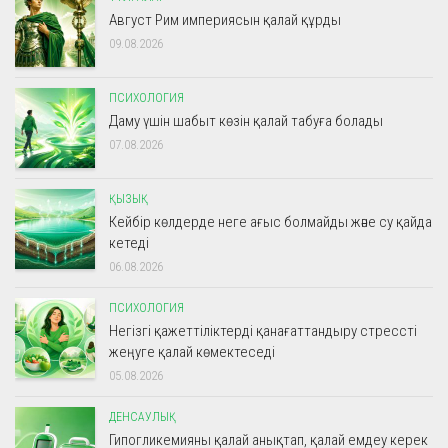
Август Рим империясын қалай құрды
09.08.2026
ПСИХОЛОГИЯ
Даму үшін шабыт көзін қалай табуға болады
07.08.2026
ҚЫЗЫҚ
Кейбір көлдерде неге ағыс болмайды және су қайда
кетеді
06.08.2026
ПСИХОЛОГИЯ
Негізгі қажеттіліктерді қанағаттандыру стрессті
жеңуге қалай көмектеседі
05.08.2026
ДЕНСАУЛЫҚ
Гипогликемияны қалай анықтап, қалай емдеу керек