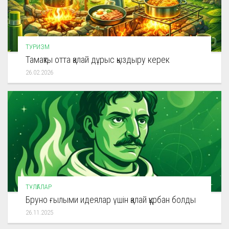
ТУРИЗМ
Тамақты отта қалай дұрыс қыздыру керек
26.02.2026
ТҰЛҒАЛАР
Бруно ғылыми идеялар үшін қалай құрбан болды
26.11.2025