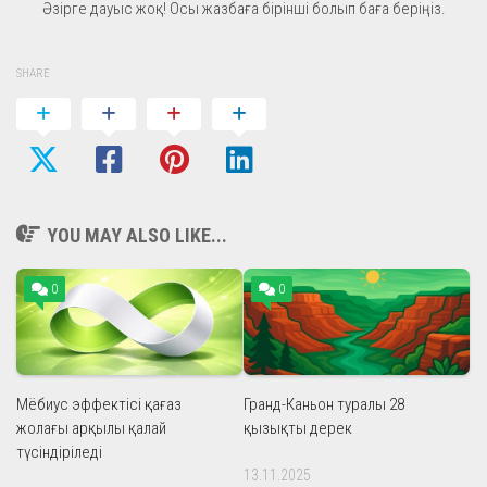
Әзірге дауыс жоқ! Осы жазбаға бірінші болып баға беріңіз.
SHARE
YOU MAY ALSO LIKE...
0
0
Мёбиус эффектісі қағаз
Гранд-Каньон туралы 28
жолағы арқылы қалай
қызықты дерек
түсіндіріледі
13.11.2025