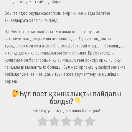
да сол әдетті қабылдайды.
Осы тәсілдер оқуды жасөспірім өмірінің маңызды бөлігіне
айналдыруға септігін тигізеді.
Әдебиет жастық шақтағы тұлғаның қалыптасуы мен
интеллектінің дамуы үшін аса маңызды. Дұрыс таңдалған
туындылар мен оқуға қолайлы жағдай жасай отырып, балаларды
кітапқа деген қызығушылығын оята аламыз. Ересектердің
қолдауы мен балалардың қызығушылығын ескеру арқылы оқу
пайдалы әрі қызықты іс болады. Бұл жас ұрпақтың қазіргі заманға
бейімделуіне, өзін-өзі дамытуына және әлеуметтенуіне мүмкіндік
береді.
Бұл пост қаншалықты пайдалы
болды?
Бағалау үшін жұлдызшаны басыңыз!