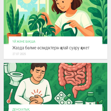
ҮЙ ЖӘНЕ БАҚША
Жазда бөлме өсімдіктерін қалай суару қажет
27.07.2025
ДЕНСАУЛЫҚ