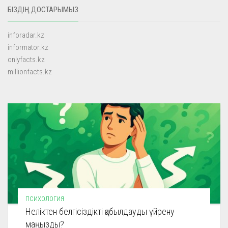
БІЗДІҢ ДОСТАРЫМЫЗ
inforadar.kz
informator.kz
onlyfacts.kz
millionfacts.kz
ПСИХОЛОГИЯ
Неліктен белгісіздікті қабылдауды үйрену
маңызды?