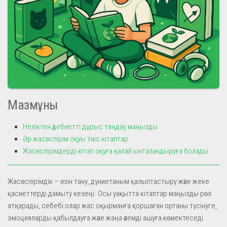
Мазмұны
Неліктен әдебиетті дұрыс таңдау маңызды
Әр жасөспірім оқуы тиіс кітаптар
Жасөспірімдерді кітап оқуға қалай ынталандыруға болады
Жасөспірімдік – өзін тану, дүниетаным қалыптастыру және жеке
қасиеттерді дамыту кезеңі. Осы уақытта кітаптар маңызды рөл
атқарады, себебі олар жас оқырманға қоршаған ортаны түсінуге,
эмоцияларды қабылдауға және жаңа әлемді ашуға көмектеседі.