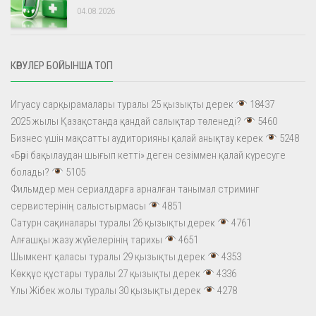
04.08.2026
КӨРУЛЕР БОЙЫНША ТОП
Игуасу сарқырамалары туралы 25 қызықты дерек
18437
2025 жылы Қазақстанда қандай салықтар төленеді?
5460
Бизнес үшін мақсатты аудиторияны қалай анықтау керек
5248
«Бәрі бақылаудан шығып кетті» деген сезіммен қалай күресуге
болады?
5105
Фильмдер мен сериалдарға арналған танымал стриминг
сервистерінің салыстырмасы
4851
Сатурн сақиналары туралы 26 қызықты дерек
4761
Алғашқы жазу жүйелерінің тарихы
4651
Шымкент қаласы туралы 29 қызықты дерек
4353
Көкқұс құстары туралы 27 қызықты дерек
4336
Ұлы Жібек жолы туралы 30 қызықты дерек
4278